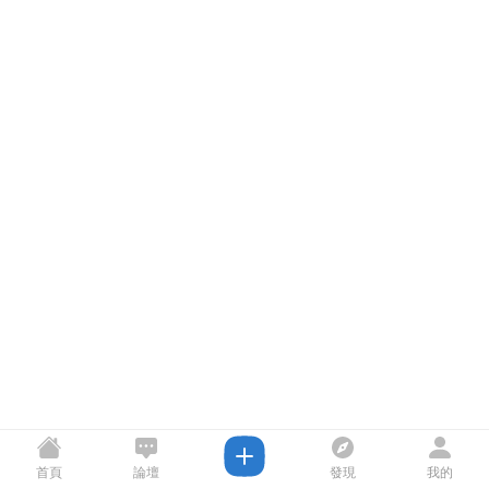
首頁
論壇
發現
我的