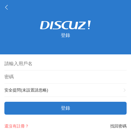
登錄
安全提問(未設置請忽略)
登錄
還沒有註冊？
找回密碼