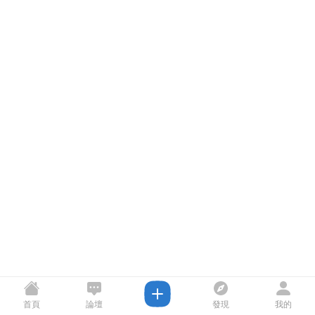
首頁
論壇
發現
我的