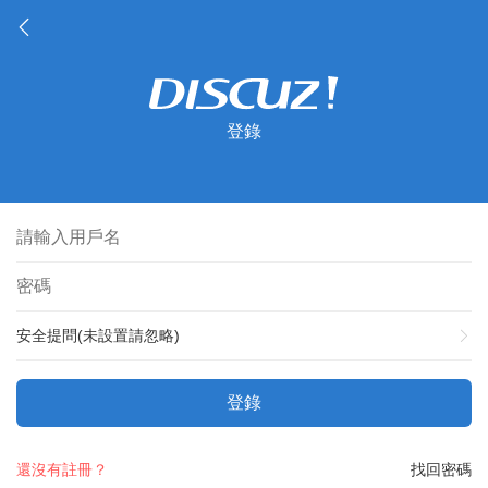
登錄
安全提問(未設置請忽略)
登錄
還沒有註冊？
找回密碼