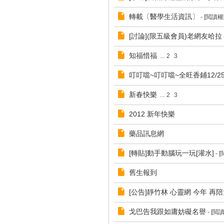
轉載〔醫學生活資訊〕
- [閲讀
[討論](限五級會員)老網友哈拉
知福惜福
...
2
3
叮叮噹~叮叮噹~全旺香鋪12/2
新春快樂
...
2
3
2012 新年快樂
藥品訊息網
[轉貼]動手動腦玩一玩[灌水]
- 
舊生報到
[公告]靜竹林 心靈網 今年 再陪
戈巴告我跟如庸妨礙名譽
- [