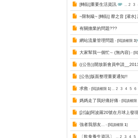
[轉貼]重要生活資訊
...
2
3
~限制級~ [轉貼] 靡之音 [灌水
有關擔業的問題???
網站流量管理問題
- [閲讀權限
3
]
大家幫我一個忙∼ (無內容)
- 
((公告))開放新會員申請__201
[公告]版面整理重要通知!!
求救
- [閲讀權限
1
]
...
2
3
4
5
6
媽媽走了我好痛好痛
- [閲讀權限
[討論]阿波羅20號在月球上發
強者我朋友...
- [閲讀權限
1
]
〔飲食養生資訊〕
...
2
3
4
5