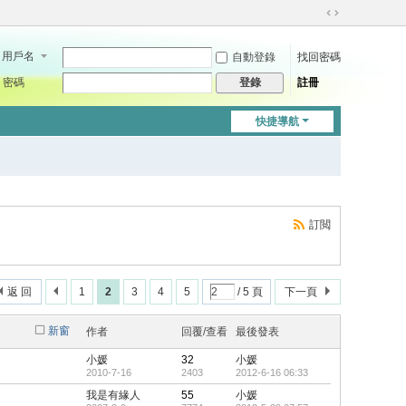
切
換
用戶名
自動登錄
找回密碼
到
寬
密碼
註冊
登錄
版
快捷導航
訂閲
返 回
1
2
3
4
5
/ 5 頁
下一頁
新窗
作者
回覆/查看
最後發表
小媛
32
小媛
2010-7-16
2403
2012-6-16 06:33
我是有緣人
55
小媛