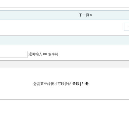
下一頁 »
還可輸入
80
個字符
您需要登錄後才可以發帖
登錄
|
註冊