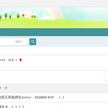
搜索
搜
索
109
|
排名:
1
五星級網友)sorry~
- [閲讀權限
5
]
...
2
3
讀權限
4
]
...
2
3
4
5