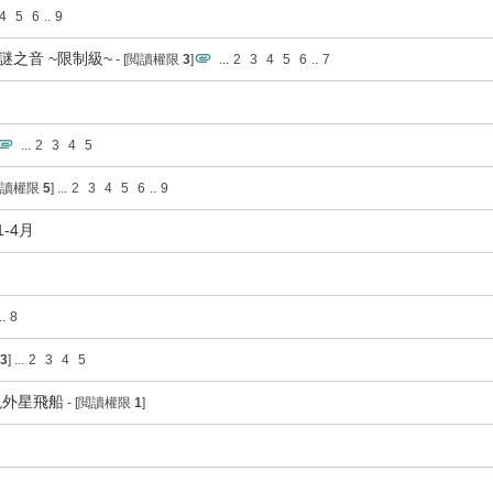
4
5
6
..
9
] 謎之音 ~限制級~
- [閲讀權限
3
]
...
2
3
4
5
6
..
7
...
2
3
4
5
[閲讀權限
5
]
...
2
3
4
5
6
..
9
1-4月
..
8
3
]
...
2
3
4
5
現外星飛船
- [閲讀權限
1
]