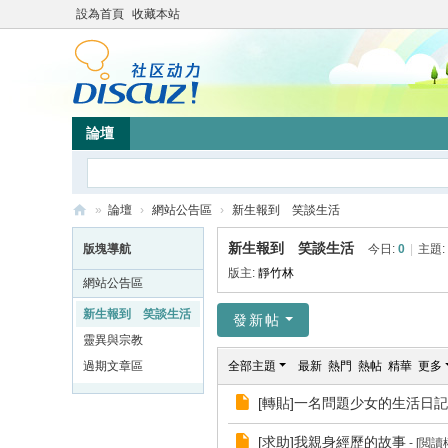
設為首頁
收藏本站
論壇
»
論壇
›
網站公告區
›
新生報到 笑談生活
靜
新生報到 笑談生活
版塊導航
今日:
0
|
主題:
竹
版主:
靜竹林
網站公告區
林
新生報到 笑談生活
發新帖
心
靈異與宗教
靈
過期文章區
全部主題
最新
熱門
熱帖
精華
更多
網
[轉貼]一名問題少女的生活日記(限
站
[求助]我親身經歷的故事
- [閲