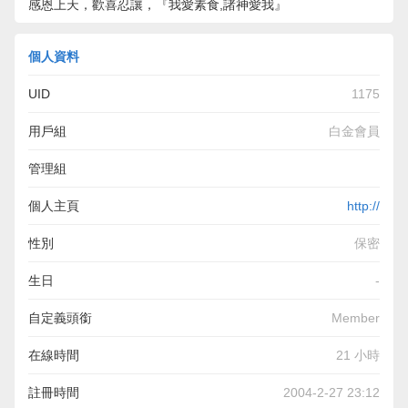
感恩上天，歡喜忍讓，『我愛素食,諸神愛我』
個人資料
UID
1175
用戶組
白金會員
管理組
個人主頁
http://
性別
保密
生日
-
自定義頭銜
Member
在線時間
21 小時
註冊時間
2004-2-27 23:12