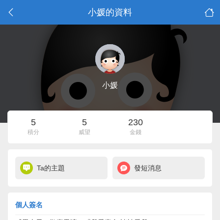
小媛的資料
小媛
5
5
230
積分
威望
金錢
Ta的主題
發短消息
個人簽名