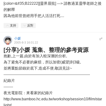
[color=&#35;B22222][靈界眉批] ---> 請教過某靈學老師之後
的解釋
因為他前世曾經用手把人活活打死....
支持
反對
小媛
#
8
2005-8-3 16:01:22
[分享]小媛 蒐集、整理的參考資源
抱歉,上一篇,由於有加入較深層的分析,
為了避免不必要的麻煩，所以加密(威望)到3級,
並將重點節錄於底下,造成不便,敬請見諒~
-------------------------------------------------------------------------
紀錄片
--------
夜光電影院：來看家的紀錄片
http://www.bamboo.hc.edu.tw/workshop/session10/film/star
light/