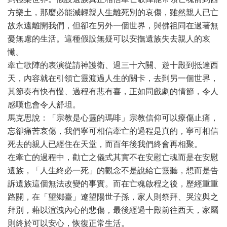
方樂土，那麼必能減輕親人生離死別的哀傷，雖然親人已亡
故永遠離開我們，但卻在另外一個世界，與佛祖同在過著無
憂無慮的生活。這種假設無疑可以安撫遺族失去親人的哀
慟。
牽亡歌陣的表演從請神護衛、過三十六關、遊十殿到抵達西
天，內容就在引領亡靈渡過人生的關卡，去到另一個世界，
其節奏有快有慢、過程有悲有喜，正如同戲劇的情節，令人
感嘆也會令人舒坦。
馬克思說：「宗教是心靈的瑪啡」宗教信仰可以療傷止痛，
忘卻痛苦哀傷，我們寧可相信牽亡的過程是真的，寧可相信
死去的親人已經住在天堂，而百年後我們終會再相聚。
在牽亡的過程中，勸亡之儀式其實不在安慰亡魂而是在安慰
遺族，「人生終必一死」的觀念不是說給亡靈聽，想而是告
訴遺族這個無法改變的事實。而在亡魂啟程之後，歷經重重
路關，在「望鄉臺」遼望陽世子孫，家人則祭拜、哭泣與之
拜別，藉以渲洩內心的悲傷，最後經過十殿前往西天，家屬
則終於可以安心，恢復正常生活。