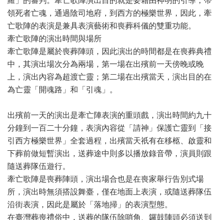
羅」的審判。牽亡歌陣演出目的就是要藉由神明的引導，帶
領死者亡魂，通過陰司地府，到西方的極樂世界，因此，牽
亡歌陣的表演是兼具表演藝術和喪葬科儀的雙重功能。
牽亡歌陣的演出時間與場所
牽亡歌陣是屬於喪葬陣頭，因此演出的時間都是在喪葬典禮
中，其演出場次分為兩場，第一場在出殯前一天傍晚或晚
上，演出內容為超渡亡靈；第二場在出殯當天，演出目的在
為亡靈「開魂路」和「引魂」。
出殯前一天的演出是牽亡陣表演的重頭戲，演出時間約九十
分鐘到一百二十分鐘，表演內容從「請神」保護亡靈到「接
引西方極樂世界」全套過程，出殯當天祇有在移柩、啟靈和
下葬前做短暫演出，送葬途中則多以播放錄音帶，演員則跟
隨送葬隊伍遊行。
牽亡歌陣是喪葬陣頭，演出場合也是在喪家舉行告別式場
所，演出時無須搭設舞臺，僅在地面上表演，或隨送葬隊伍
沿街表演，因此是屬於「落地掃」的表演型態。
在臺灣葬喪禮俗中，送葬的隊伍除哨角、鑼鼓陣頭必須送到