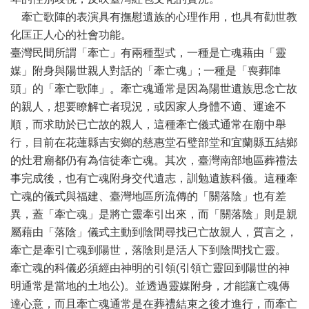
牽亡歌陣的表演具有撫慰遺族的心理作用，也具有勸世教
化匡正人心的社會功能。
臺灣民間所謂「牽亡」有兩種型式，一種是亡魂藉由「靈
媒」附身與陽世親人對話的「牽亡魂」; 一種是「喪葬陣
頭」的「牽亡歌陣」。牽亡魂通常是因為陽世遺族思念亡故
的親人，想要瞭解亡者現況，或因家人身體不適、運途不
順，而求助於已亡故的親人，這種牽亡儀式通常在廟中舉
行，目前在花蓮縣吉安鄉的慈惠堂石璧部堂和宜蘭縣五結鄉
的灶君廟都仍有為信徒牽亡魂。其次，臺灣南部地區葬禮法
事完成後，也有亡魂附身交代遺志，訓勉遺族科儀。這種牽
亡魂的儀式與福建、臺灣地區所流傳的「關落陰」也有差
異，蓋「牽亡魂」是將亡靈牽引出來，而「關落陰」則是親
屬藉由「落陰」儀式主動到陰間尋找已亡故親人，質言之，
牽亡是牽引亡魂到陽世，落陰則是活人下到陰間找亡靈。
牽亡魂的科儀必須經由神明的引領(引領亡靈回到陽世的神
明通常是當地的土地公)。並透過靈媒附身，才能讓亡魂傳
達心意，而且牽亡魂通常是在葬禮結束之後才進行，而牽亡