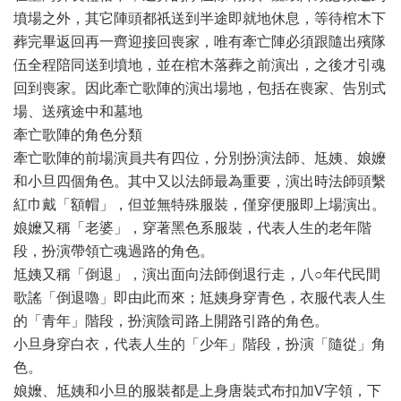
墳場之外，其它陣頭都祇送到半途即就地休息，等待棺木下
葬完畢返回再一齊迎接回喪家，唯有牽亡陣必須跟隨出殯隊
伍全程陪同送到墳地，並在棺木落葬之前演出，之後才引魂
回到喪家。因此牽亡歌陣的演出場地，包括在喪家、告別式
場、送殯途中和墓地
牽亡歌陣的角色分類
牽亡歌陣的前場演員共有四位，分別扮演法師、尪姨、娘嬤
和小旦四個角色。其中又以法師最為重要，演出時法師頭繫
紅巾戴「額帽」，但並無特殊服裝，僅穿便服即上場演出。
娘嬤又稱「老婆」，穿著黑色系服裝，代表人生的老年階
段，扮演帶領亡魂過路的角色。
尪姨又稱「倒退」，演出面向法師倒退行走，八○年代民間
歌謠「倒退嚕」即由此而來；尪姨身穿青色，衣服代表人生
的「青年」階段，扮演陰司路上開路引路的角色。
小旦身穿白衣，代表人生的「少年」階段，扮演「隨從」角
色。
娘嬤、尪姨和小旦的服裝都是上身唐裝式布扣加V字領，下