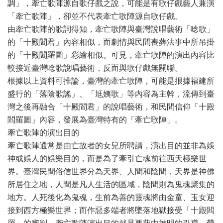
調」，牽亡歌陣源自歌仔戲之說，可能是有歌仔戲藝人兼演
「牽亡歌陣」，卻並不代表牽亡歌陣源自歌仔戲。
由牽亡歌陣的歌詞得知，牽亡歌陣與臺灣說唱藝術「唸歌」
的「十殿閻君」內容相似，而劇情與民間喪葬法事中所吊掛
的「十殿閻羅圖」彩繪相似。可見，牽亡歌陣的演出內容比
較接近臺灣唸歌說唱藝術，反而與歌仔戲無關聯。
根據以上資料可推論，臺灣的牽亡歌陣，可能是拫據福建所
盛行的「落陰歌謠」、「尪姨歌」等內容為主幹，流傳到臺
灣之後再融合「十殿閻君」的說唱藝術，和民間信仰「十殿
閻羅圖」內容，發展為臺灣特有的「牽亡歌陣」。
牽亡歌陣的演出目的
牽亡歌陣通常是由亡故者的女兒所聘請，演出目的並非為娛
神或娛人的娛樂目的，而是為了牽引亡魂前往西天極樂世
界。臺灣民間俗信世界分為天界、人間和陰間，天界是神佛
所居住之地，人間是凡人生活的區域，陰間則為鬼魂聚集的
地方。人死後化為鬼魂，生前為善的靈魂將由金童、玉女迎
接到西方極樂世界；而作惡多端者將墜落地獄接受「十殿閻