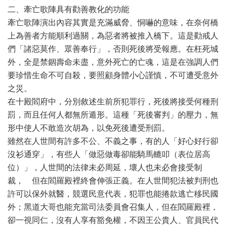
二、牽亡歌陣具有勸善教化的功能
牽亡歌陣演出內容其實是充滿威脅、恫嚇的意味，在奈何橋
上為善者方能順利過關，為惡者將被推入橋下。這是勸戒人
們「諸惡莫作、眾善奉行」，否則死後將受報應。在枉死城
外，全是禁錮壽命未盡，意外死亡的亡魂，這是在強調人們
要珍惜生命不可自殺，要照顧身體小心謹慎，不可遭受意外
之災。
在十殿閻府中，分別敘述生前所犯罪行，死後將接受何種刑
罰，而且任何人都無所遁形。這種「死後審判」的壓力，無
形中使人不敢造次胡為，以免死後遭受刑罰。
雖然在人世間有許多不公、不義之事，有的人「好心好行卻
沒衫通穿」，有些人「做惡做毒卻能騎馬轆叩（表位居高
位）」，人世間的法律未必周延，壞人也未必會接受制
裁， 但在閻羅殿裡終會伸張正義。在人世間犯法被判刑也
許可以保外就醫，競選民意代表，犯罪也能捲款逃亡移民國
外；黑道大哥也能充當司法委員會召集人，但在閻羅殿裡，
卻一視同仁，沒有人享有豁免權，不因王公貴人、官員民代