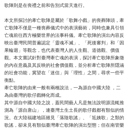
歌陣則是在喪禮之前和告別式當天進行。
本文所探討的牽亡歌陣是屬於「歌舞小戲」的喪葬陣頭，牽
亡歌陣不僅是一種喪葬儀式中的表演藝術，同時也兼具引領
亡魂前往西方極樂世界的法事科儀。牽亡歌陣的演出內容反
映出臺灣民間普遍認定「靈魂不滅」、「死後審判」和「因
果輪迴」等觀念，也代表臺灣人的人生觀、道德觀、價值
觀。本文嘗試針對臺灣牽亡魂的表演，探討牽亡歌陣所象徵
的內在意義及其反映的社會價值觀，並分析牽亡歌陣所隱涵
的社會功能，冀望在「迷信」與「理性」之間，尋求一些平
衡點。
牽亡歌陣的由來一般有兩種說法，一為源自中國大陸 ，二
為由臺灣的歌仔戲轉化而成。
其中源自中國大陸之說，蓋民間藝人凡是無法說明源流輒推
測為「源自唐山」，連臺灣土生土長的歌仔戲都有類似的情
況。在大陸福建地區雖見「落陰歌謠」、「尪姨歌」之類的
歌謠，卻未見有類似臺灣牽亡歌陣的演出型態；但在南管樂