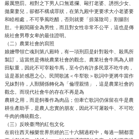
嚴厲懲罰。相對之下男人口無遮攔、毆打老婆、誘拐少女、
拋棄妻兒，卻都不構成罪狀，在第九殿中更要求大小老婆要
和睦相處，不可爭風吃醋，否則就要「掠落陰司」割腸剖
肚。十殿閻羅全為男性，而且對女性非常不公平，這也是傳
統社會男尊女卑的最佳證明。
（二）農業社會的寫照
娘嬤帶領亡魂到第八殿時，有一項刑罰是針對殺牛、殺馬所
製訂，這當然是傳統農業社會的觀念。農業社會牛馬為人耕
田馱重，因此不可宰殺牛馬，至今仍有許多民眾不吃牛肉，
這是基於感恩之心。民間歌謠＜牛犁歌＞歌詞中更將牛當作
兄妹對待，人獸關係轉化為「倫理親情」，這是農業社會的
觀念。而現代社會牛的存在不再是為
農耕之用，而是飼養作為肉品；但牽亡歌詞仍保留在牛是農
耕生產助手，是農人忠實的朋友，因此不可屠殺牛、不可吃
牛肉的傳統觀念。
（三）反映臺灣的紅包文化
在前往西天極樂世界所經的三十六關過程中，每過一關都需