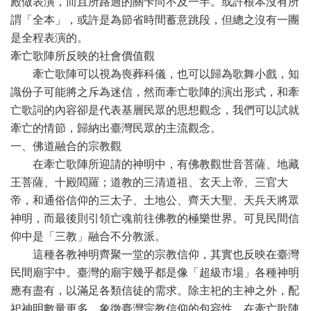
殿做表演，而且所路過的關卡尚不及一半。或許根本沒有所
謂「全本」，或許是為節省時間蓄意跳段，但總之沒有一團
是全程表演的。
牽亡歌陣所反映的社會價值觀
牽亡歌陣可以視為喪葬科儀，也可以歸為歌舞小戲，知
識份子可能將之斥為迷信，然而牽亡歌陣的演出形式，和牽
亡歌詞的內容卻是代表基層民眾的思想觀念，我們可以試就
牽亡的情節，歸納出臺灣民眾的主流觀念。
一、佛道融合的宗教觀
在牽亡歌陣所迎請的神明中，有佛教觀世音菩薩、地藏
王菩薩、十殿閻羅；道教的三清道祖、玄天上帝、三官大
帝，和通俗信仰的三太子、土地公、齊天大聖、天兵天將眾
神明，而最後則引領亡魂前往佛教的極樂世界。可見民間信
仰中是「三教」融合不分教派。
這種各教神明齊聚一堂的宗教信仰，其實也反映在臺灣
民間廟宇中。臺灣的廟宇幾乎都是像「超級市場」各種神明
應有盡有，以滿足各類信徒的需求。除主祀的主神之外，配
祀神明數量更多，象徵臺灣宗教信仰的包容性。在牽亡歌陣