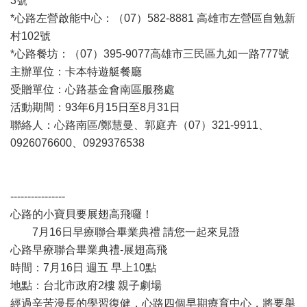
3號
*心路左營啟能中心：（07）582-8881 高雄市左營區自勉新
村102號
*心路餐坊：（07）395-9077高雄市三民區九如一路777號
主辦單位：卡本特遊艇餐廳
受贈單位：心路基金會南區服務處
活動期間：93年6月15日至8月31日
聯絡人：心路南區/鄭慧曼、郭庭卉（07）321-9911、
0926076600、0929376538
----------------
心路的小寶貝要展翅高飛囉！
7月16日早療聯合畢業典禮 請您一起來見證
心路早療聯合畢業典禮-展翅高飛
時間：7月16日 週五 早上10點
地點：台北市政府2樓 親子劇場
經過辛苦漫長的學習復健，心路四個早期療育中心，將要舉