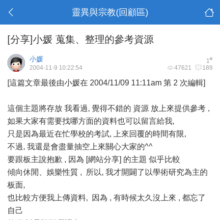
靈異與宗教(回顧區)
[分享]小媛 蒐集、整理的參考資源
小媛
#
1
2004-11-9 10:22:54
47621
189
[這篇文章最後由小媛在 2004/11/09 11:11am 第 2 次編輯]
這個主題將存放 我看過, 覺得不錯的 資源 放上來提供參考 ,
如果大家有需要找哪方面的資料也可以留言給我,
只是因為最近在忙學校的考試, 上來回覆的時間有限,
不過, 我還是會盡量抽空上來關心大家的^^
要跟板主說抱歉 , 因為 [網站分享] 的主題 似乎比較
傾向休閒、娛樂性質 , 所以, 我才開闢了以學術研究為主的
板面,
也比較方便我上傳資料, 因為 , 有時候太久沒上來 , 都忘了
自己