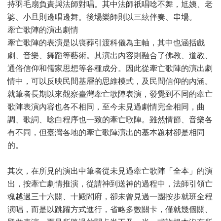
持羽毛扇負責與法師對唱。其中法師祇唱唸不舞，尪姨、老
婆、小旦則邊唱邊舞。後場樂師則以三絃伴奏、串場。
牽亡歌陣的演出劇情
牽亡歌陣的表演是以喪葬引渡科儀為主軸，其中也涵括戲
劇、音樂、舞蹈等藝術。其演出內容則融合了佛教、道教、
通俗信仰和儒家思想等各種成分。因此從牽亡歌陣的演出劇
情中，可以反映民間基層的思維模式，及民間信仰的內涵。
就筆者長期以來觀察臺灣牽亡歌陣表演，發覺到不同的牽亡
歌陣表演內容也各不相同，至今未見過劇情完全相同，曲
調、歌詞、唸白程序也一致的牽亡歌陣。雖然情節、音樂各
有不同，但臺灣各地的牽亡歌陣演出的基本題材卻是相同
的。
其次，在所見的演出中筆者從未見過牽亡歌陣「全本」的演
出，按牽亡劇情推演，從請神到送神的過程中，法師引領亡
魂越過三十六關、十殿閻府，卻未曾見過一團按步就班全程
演唱，而是以跳躍方式進行，省略多數關卡，僅就幾個關、