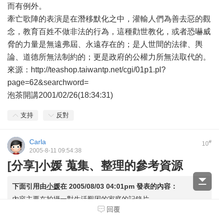
而有例外。
牽亡歌陣的表演是在潛移默化之中，灌輸人們為善去惡的觀
念，教育百姓不做非法的行為，這種勸世教化，或者恐嚇威
脅的力量是無遠弗屆、永遠存在的；是人世間的法律、輿
論、道德所無法制約的；更是政府的公權力所無法取代的。
來源：http://teashop.taiwantp.net/cgi/01p1.pl?
page=62&searchword=
泡茶開講2001/02/26(18:34:31)
支持
反對
Carla
#
10
2005-8-11 09:54:38
[分享]小媛 蒐集、整理的參考資源
下面引用由
小媛
在
2005/08/03 04:01pm
發表的內容：
內容主要在拍攝一對生活艱困的家庭的記錄片。
回覆
他們的第一個兒子名叫秦孝禎，右手沒有手掌，