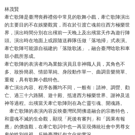
林茂賢
牽亡歌陣是臺灣喪葬禮俗中常見的歌舞小戲，牽亡歌陣演出
的主要目的不在娛樂觀賞，而在於引渡亡魂前往西方極樂世
界，演出時間分別在出殯前一天晚上及出殯當天作為遊行陣
頭。演出時在地面上或跟隨送葬隊伍做「落地掃」式表演。
牽亡歌陣可能源自福建的「落陰歌謠」，融合臺灣唸歌和車
鼓小戲所形成。
牽亡歌陣的表演者均為業餘演員且非神職人員，其角色不
多、妝扮簡易、情節單純、身段動作單一、曲調音樂簡單、
重複，具有歌舞小戲特色。
牽亡演出內容、程序各團均不同，一般有：請神、調營、勸
亡、過三十六路關、遊十殿、抵達西方極樂世界、謝神及送
神等過程。出殯當天牽亡歌陣則在為亡靈引魂、開魂路。
牽亡歌陣的表演內容反映臺灣民間佛道融合的宗教特色，
和靈魂不滅的生命觀，顯現「死後有審判」和「因果有報
應」的價值觀，在牽亡歌詞中也一再呈現傳統社會中男尊女
卑的性別歧視，反映臺灣紅包文化的實況。