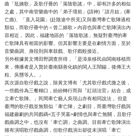
曲「尪姨歌」及歌仔冊的「落陰歌謠」中，卻有許多的相似
之處，其中南管樂曲中的「弟子壇前」(請神)「請月姑」(牽
亡曲)、「直入花園」(赴陰途中所見)又與臺灣牽亡歌陣過程
類似，而歌仔冊中的＜曾二娘歌＞內容也與牽亡歌陣演出內
容相近 。因此，福建地區的「落陰歌謠」無疑對臺灣的牽
亡歌陣具有相當的影響。但其影響主要是在劇情方面，至於
音樂曲調、身段則與車鼓戲、歌仔戲較接近。
另外根據黃文博田野調查所得，「是漳泉移民由閩南移植而
來，傳播者是入贅於臺南縣善化鎮的閩人王鬧錫，後傳王大
粒、吳戇等人。」
其次源自歌仔戲之說，除黃文博有「尤其歌仔戲式微之後，
一些戲伶為三餐糊口，紛紛轉行而與『紅頭法官』結合，成
立牽亡歌陣。」民間牽亡藝人吳現山亦有相同說法 。但是
臺灣的歌仔戲並無類似「牽亡陣」之劇目，而臺灣歌仔戲與
福建薌劇的共同戲碼<五子哭墓>劇情也與牽亡無關，且歌仔
戲曲調之中，也沒有「牽亡調」之曲調。目前牽亡歌陣演出
雖有演唱歌仔戲曲調，但歌仔戲演出卻從未演唱「牽亡