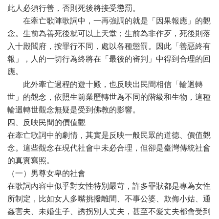
此人必須行善，否則死後將接受懲罰。
在牽亡歌陣歌詞中，一再強調的就是「因果報應」的觀
念。生前為善死後就可以上天堂；生前為非作歹，死後則落
入十殿閻府，按罪行不同，處以各種懲罰。因此「善惡終有
報」，人的一切行為終將在「最後的審判」中得到合理的回
應。
此外牽亡過程的遊十殿，也反映出民間相信「輪迴轉
世」的觀念，依照生前業歷轉世為不同的階級和生物，這種
輪迴轉世觀念無疑是受到佛教的影響。
四、反映民間的價值觀
在牽亡歌詞中的劇情，其實是反映一般民眾的道德、價值觀
念。這些觀念在現代社會中未必合理，但卻是臺灣傳統社會
的真實寫照。
（一）男尊女卑的社會
在歌詞內容中似乎對女性特別嚴苛，許多罪狀都是專為女性
所制定，比如女人多嘴挑撥離間、不事公婆、欺侮小姑、通
姦害夫、未婚生子、誘拐別人丈夫，甚至不愛丈夫都會受到