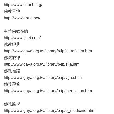
http://www.seach.org/
佛教天地
http://www.ebud.net/
中華佛教在線
http://www.fjnet.com/
佛教經典
http://www.gaya.org.tw/library/b-ip/sutra/sutra.htm
佛教戒律
http://www.gaya.org.tw/library/b-ip/sila.htm
佛教唯識
http://www.gaya.org.tw/library/b-ip/vijna.htm
佛教禪修
http://www.gaya.org.tw/library/b-ip/meditation.htm
佛教醫學
http://www.gaya.org.tw/library/b-ip/b_medicine.htm