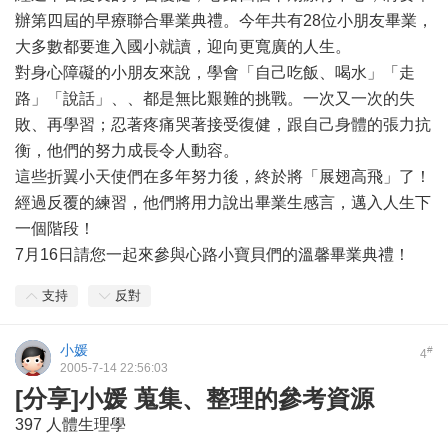
辦第四屆的早療聯合畢業典禮。今年共有28位小朋友畢業，
大多數都要進入國小就讀，迎向更寬廣的人生。
對身心障礙的小朋友來說，學會「自己吃飯、喝水」「走
路」「說話」、、都是無比艱難的挑戰。一次又一次的失
敗、再學習；忍著疼痛哭著接受復健，跟自己身體的張力抗
衡，他們的努力成長令人動容。
這些折翼小天使們在多年努力後，終於將「展翅高飛」了！
經過反覆的練習，他們將用力說出畢業生感言，邁入人生下
一個階段！
7月16日請您一起來參與心路小寶貝們的溫馨畢業典禮！
支持
反對
小媛
#
4
2005-7-14 22:56:03
[分享]小媛 蒐集、整理的參考資源
397 人體生理學