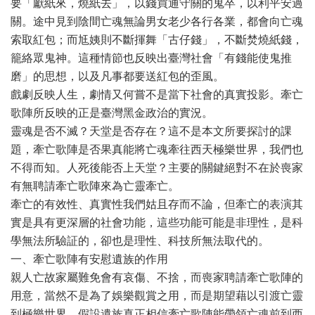
要「獻紙來，燒紙去」，以錢買通守關的鬼卒，以利平安過
關。途中見到陰間亡魂無論男女老少各行各業，都會向亡魂
索取紅包；而尪姨則不斷揮舞「古仔錢」，不斷焚燒紙錢，
籠絡眾鬼神。這種情節也反映出臺灣社會「有錢能使鬼推
磨」的思想，以及凡事都要送紅包的歪風。
戲劇反映人生，劇情又何嘗不是當下社會的真實投影。牽亡
歌陣所反映的正是臺灣黑金政治的實況。
靈魂是否不滅？天堂是否存在？這不是本文所要探討的課
題，牽亡歌陣是否果真能將亡魂牽往西天極樂世界，我們也
不得而知。人死後能否上天堂？主要的關鍵絕對不在於喪家
有無聘請牽亡歌陣來為亡靈牽亡。
牽亡的有效性、真實性我們姑且存而不論，但牽亡的表演其
實是具有更深層的社會功能，這些功能可能是非理性，是科
學無法所驗証的，卻也是理性、科技所無法取代的。
一、牽亡歌陣有安慰遺族的作用
親人亡故家屬難免會有哀傷、不捨，而喪家聘請牽亡歌陣的
用意，當然不是為了娛樂觀賞之用，而是期望藉以引渡亡靈
到極樂世界。假設遺族真正相信牽亡歌陣能帶領亡魂前到西