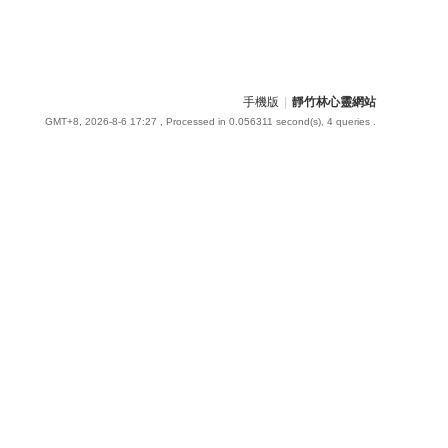
手機版
|
靜竹林心靈網站
GMT+8, 2026-8-6 17:27
, Processed in 0.056311 second(s), 4 queries .