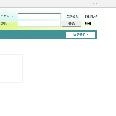
切
換
用戶名
自動登錄
找回密碼
到
寬
密碼
註冊
登錄
版
快捷導航