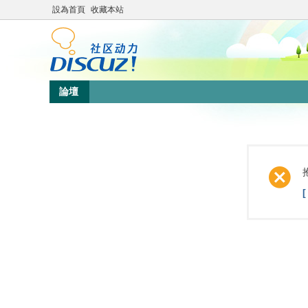
設為首頁
收藏本站
論壇