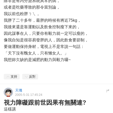
除非是有內分泌系統異常的病，
或者是吃藥導致的那令當別論，
我以前也粉胖ㄋㄟ，
我胖了二十多年，最胖的時候有將近75kg，
我後來還是靠運動以及飲食控制瘦下來的，
因此謀事在人，只要你有毅力就一定可以瘦的，
像我自知是很容易發胖的人，因此飲食要節制，
要做運動保持身材，電視上不是常說一句話：
「天下沒有醜女人，只有懶女人。」
我想妳欠缺的是減肥的動力與毅力囉~
支持
反對
天璣
#
7
2005-5-31 17:45:24
視力障礙跟前世因果有無關連?
這樣講