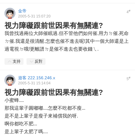
金帝
#
4
2005-5-31 15:07:20
視力障礙跟前世因果有無關連?
我曾找過兩位大師催眠過.但不管他們如何催.用力ㄉ催.死命
ㄉ催.我還是很清醒.怎麼也催不進去呢!其中一個大師還是上
過電視ㄉ哦!更離譜ㄉ是催不進去也要收錢ㄟ.
支持
反對
遊客
222.156.246.x
#
5
2005-5-31 15:14:04
視力障礙跟前世因果有無關連?
小蜜蜂....
那我這輩子圓嘟嘟....怎麼不吃都不瘦...
是不是上輩子是瘦子來補償我的呀.
啊你都吃不肥...
是上輩子太肥了嗎....