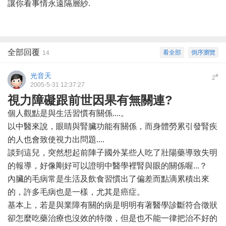
讓你看事情永遠隔層紗.
全部回覆
看全部
倒序瀏覽
14
光音天
#
2
2005-5-31 12:37:27
視力障礙跟前世因果有無關連?
個人觀點是與生活習慣有關係....。
以中醫來說，眼睛與腎臟功能有關係，而身體勞累引發腎疾
的人也會致使視力出問題....
談到這兒，突然想起前陣子國外某些人吃了壯陽藥導致失明
的報導，好像剛好可以證明中醫學裡腎與眼的關係喔...？
內臟的毛病常是生活及飲食習慣出了偏差而點滴累積出來
的，許多毛病也是一樣，尤其是癌症。
基本上，若是與業障有關的病是明明有著醫學診斷符合徵狀
卻怎麼吃藥治療也沒效的特徵，但是也不能一律把治不好的