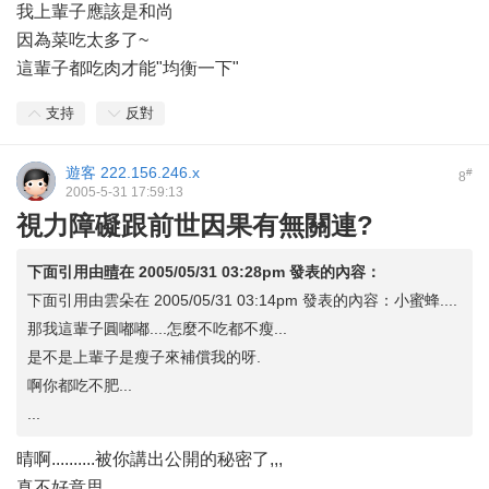
我上輩子應該是和尚
因為菜吃太多了~
這輩子都吃肉才能"均衡一下"
支持
反對
遊客
222.156.246.x
#
8
2005-5-31 17:59:13
視力障礙跟前世因果有無關連?
下面引用由
晴
在
2005/05/31 03:28pm
發表的內容：
下面引用由雲朵在 2005/05/31 03:14pm 發表的內容：小蜜蜂....
那我這輩子圓嘟嘟....怎麼不吃都不瘦...
是不是上輩子是瘦子來補償我的呀.
啊你都吃不肥...
...
晴啊..........被你講出公開的秘密了,,,
真不好意思