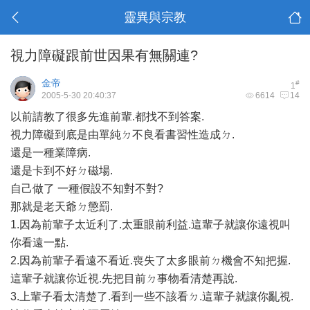
靈異與宗教
視力障礙跟前世因果有無關連?
金帝
#
1
2005-5-30 20:40:37
6614
14
以前請教了很多先進前輩.都找不到答案.
視力障礙到底是由單純ㄉ不良看書習性造成ㄉ.
還是一種業障病.
還是卡到不好ㄉ磁場.
自己做了 一種假設不知對不對?
那就是老天爺ㄉ懲罰.
1.因為前輩子太近利了.太重眼前利益.這輩子就讓你遠視叫
你看遠一點.
2.因為前輩子看遠不看近.喪失了太多眼前ㄉ機會不知把握.
這輩子就讓你近視.先把目前ㄉ事物看清楚再說.
3.上輩子看太清楚了.看到一些不該看ㄉ.這輩子就讓你亂視.