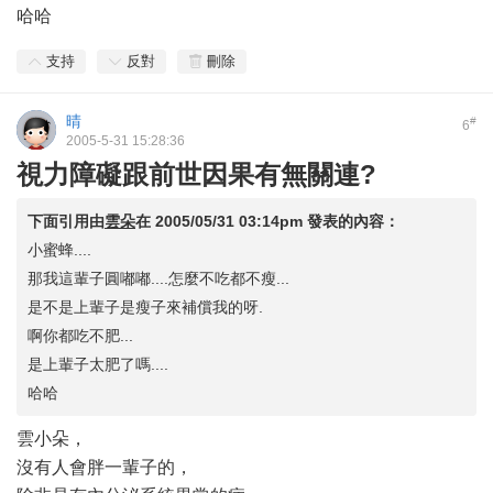
哈哈
支持
反對
刪除
晴
#
6
2005-5-31 15:28:36
視力障礙跟前世因果有無關連?
下面引用由
雲朵
在
2005/05/31 03:14pm
發表的內容：
小蜜蜂....
那我這輩子圓嘟嘟....怎麼不吃都不瘦...
是不是上輩子是瘦子來補償我的呀.
啊你都吃不肥...
是上輩子太肥了嗎....
哈哈
雲小朵，
沒有人會胖一輩子的，