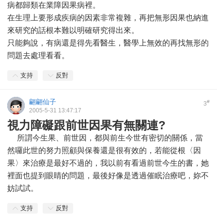
病都歸類在業障因果病裡。
在生理上要形成疾病的因素非常複雜，再把無形因果也納進
來研究的話根本難以明確研究得出來。
只能夠說，有病還是得先看醫生，醫學上無效的再找無形的
問題去處理看看。
支持
反對
翩翩仙子
#
3
2005-5-31 13:47:17
視力障礙跟前世因果有無關連?
所謂今生果、前世因，都與前生今世有密切的關係，當
然囉此世的努力照顧與保養還是很有效的，若能從根〈因
果〉來治療是最好不過的，我以前有看過前世今生的書，她
裡面也提到眼睛的問題，最後好像是透過催眠治療吧，妳不
妨試試。
支持
反對