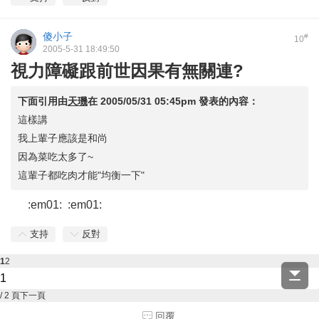
傻小子
#
10
2005-5-31 18:49:50
視力障礙跟前世因果有無關連?
下面引用由
天璣
在
2005/05/31 05:45pm
發表的內容：
這樣講
我上輩子應該是和尚
因為菜吃太多了~
這輩子都吃肉才能"均衡一下"
:em01: :em01:
支持
反對
1
2
/ 2 頁
下一頁
回覆