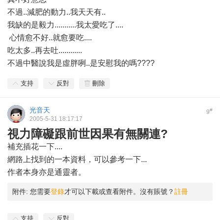
不過..減肥的動力..我天天有..
我缺的是毅力...........我太愛吃了....
心情愈不好..就愈要吃....
吃太多..再去吐............
不過中醫說我是虛胖咧..是安慰我的嗎????
支持
反對
刪除
光音天
#
9
2005-5-31 18:17:17
視力障礙跟前世因果有無關連?
補充插花一下....
網路上找到的一本資料，可以參考一下...
作者本身亦是通靈者。
附件:
您需要
登錄
才可以下載或查看附件。沒有賬號？
註冊
支持
反對