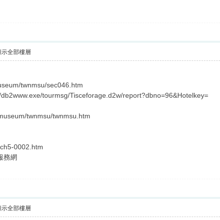
顯示全部樓層
/museum/twnmsu/sec046.htm
in/db2www.exe/tourmsg/Tisceforage.d2w/report?dbno=96&Hotelkey=
re/museum/twnmsu/twnmsu.htm
arch5-0002.htm
服務網
顯示全部樓層