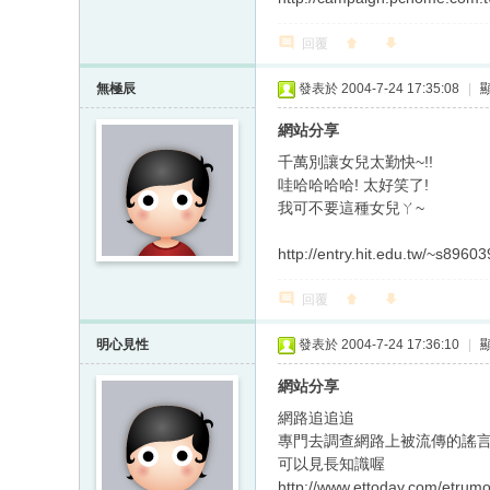
回覆
無極辰
發表於 2004-7-24 17:35:08
|
網站分享
千萬別讓女兒太勤快~!!
哇哈哈哈哈! 太好笑了!
我可不要這種女兒ㄚ~
http://entry.hit.edu.tw/~s896039
回覆
明心見性
發表於 2004-7-24 17:36:10
|
網站分享
網路追追追
專門去調查網路上被流傳的謠
可以見長知識喔
http://www.ettoday.com/etrumo