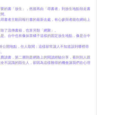
需要的書「放生」，然後再由「尋書者」到放生地點領走書
世間。
或尋書者主動回報行書的最新去處，有心參與者能在網站上
，除了流傳書籍，也算另類「網聚」。
也是。台中也有像抹茶橘子這樣的固定放生地點，像是台中
運站等公開地點，任人取閱；這樣卻常讓人不知道該到哪裡尋
籍。
免費讀書，第二層則是網路上的閱讀經驗分享，看到別人跟
完全不認識的陌生人，卻因為這樣難得的機會讓我們在心理