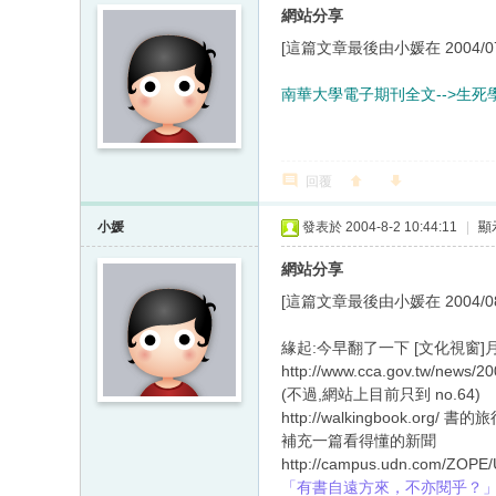
網站分享
[這篇文章最後由小媛在 2004/07/2
南華大學電子期刊全文-->生
回覆
小媛
發表於 2004-8-2 10:44:11
|
顯
網站分享
[這篇文章最後由小媛在 2004/08/0
緣起:今早翻了一下 [文化視窗]月刊
http://www.cca.gov.tw/n
(不過,網站上目前只到 no.64)
http://walkingbook.org/
補充一篇看得懂的新聞
http://campus.udn.com/ZOP
「有書自遠方來，不亦閱乎？」三