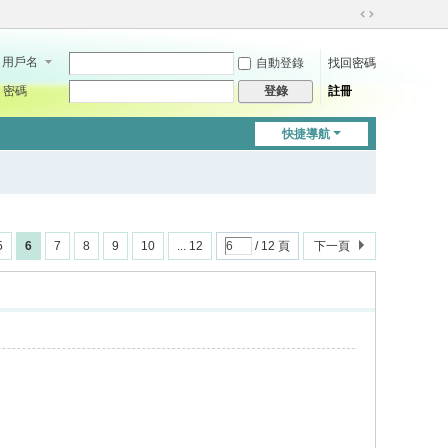
切
換
用戶名
自動登錄
找回密碼
到
寬
密碼
註冊
登錄
版
快捷導航
5
6
7
8
9
10
... 12
/ 12 頁
下一頁