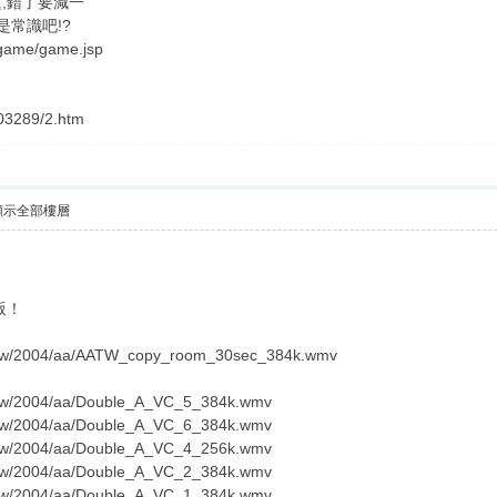
,錯了要減一
是常識吧!?
/game/game.jsp
03289/2.htm
顯示全部樓層
笑版！
.tw/2004/aa/AATW_copy_room_30sec_384k.wmv
.tw/2004/aa/Double_A_VC_5_384k.wmv
.tw/2004/aa/Double_A_VC_6_384k.wmv
.tw/2004/aa/Double_A_VC_4_256k.wmv
.tw/2004/aa/Double_A_VC_2_384k.wmv
.tw/2004/aa/Double_A_VC_1_384k.wmv