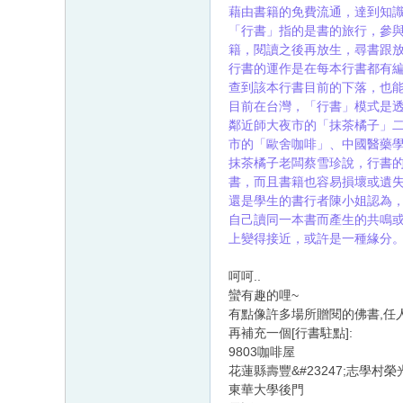
藉由書籍的免費流通，達到知
「行書」指的是書的旅行，參
籍，閱讀之後再放生，尋書跟
行書的運作是在每本行書都有編
查到該本行書目前的下落，也
目前在台灣，「行書」模式是
鄰近師大夜市的「抹茶橘子」
市的「歐舍咖啡」、中國醫藥學院附近
抹茶橘子老闆蔡雪珍說，行書的概
書，而且書籍也容易損壞或遺
還是學生的書行者陳小姐認為
自己讀同一本書而產生的共鳴
上變得接近，或許是一種緣分
呵呵..
蠻有趣的哩~
有點像許多場所贈閱的佛書,任
再補充一個[行書駐點]:
9803咖啡屋
花蓮縣壽豐&#23247;志學村榮
東華大學後門