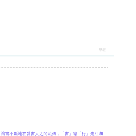
舉報
）」，讓書不斷地在愛書人之間流傳，「書」籍「行」走江湖，