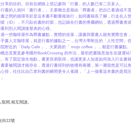
識分享的目的。目前在網路上登記參與「行書」的人數已有二百多人。
與行書的人就叫「書行者」。主要概念是藉由「釋書者」把自己看過或不
放書之間的循環等於是這本書不斷重複旅行，如同書籍長了腳，行走在人
號（ID），不只貼在書的封面，也記錄在行書的專屬網站，透過釋書者
能看到別人閱讀後發表的心得。
透過一些咖啡屋作為釋書據點，實體的坐落，讓書與愛書人能有實際交會
二手書人文咖啡屋，就是行書的據點之一，台灣大學附近的「人性空間」
的「Daily Cafe 」、大業路的「 mojo coffee 」，都是行書據點。
念其實是參考國外BookCrossing 的作法，最初把書隨意放生在捷
失。有了固定放生地點，書更容易取得，也讓更多人知道如何加入行走書
，書要被閱讀才能存在，透過行書得到的收穫有兩層，第一層當然是可以
或心得，往往比自己拿到書的瞬間更令人雀躍，「上一個看這本書的是我
。」
人取閱,相互閱讀。
光街22號