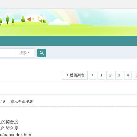
搜索
搜
索
返回列表
1
2
3
4
:49
|
顯示全部樓層
人的契合度
人的契合度!
no/ban/index.htm