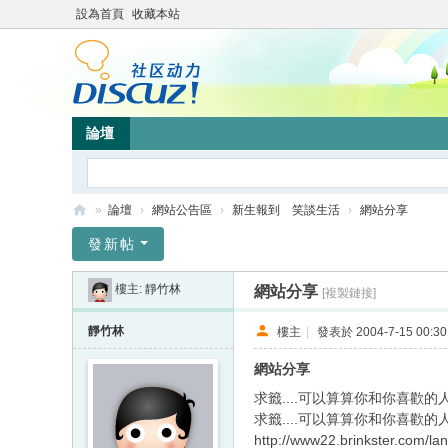
設為首頁
收藏本站
論壇
»
論壇
›
網站公告區
›
新生報到 笑談生活
›
網站分享
靜
發新帖
竹
樓主:
靜竹林
網站分享
[複製鏈接]
林
心
靜竹林
樓主
|
發表於 2004-7-15 00:30
靈
網站分享
網
求籤....可以算算你和你喜歡的
站
求籤....可以算算你和你喜歡的
http://www22.brinkster.com/la