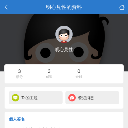
明心見性的資料
明心見性
3
3
0
積分
威望
金錢
Ta的主題
發短消息
個人簽名