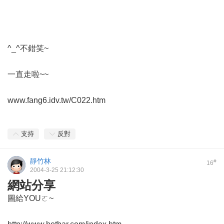
^_^不錯笑~
一直走啦~~
www.fang6.idv.tw/C022.htm
支持
反對
靜竹林
#
16
2004-3-25 21:12:30
網站分享
圖給YOUㄛ~