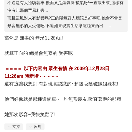
不過是有人邊騎著車,後面又是煞氣呀!穢氣呀!一直散出來,這樣有
沒有比那個罡風利害...
而且罡風對人有影響嗎?正的陽氣對人應該是好事吧!他會不會是
形容無形的人受傷吧!不過如果現實生活拿這種東西出 ...
當然是 無辜的 無形(朋友)呢!
就算正向的 總是會無辜的 受害呢
-=-=-=-=- 以下內容由
眾生有情
在
2009年12月28日
11:26am
時新增 -=-=-=-=-
還有這讓我想到 有對現實認識的~超級吸陰磁鐵姐妹花!
他們好像就是那種邊騎車~一堆無形朋友,吸直著跑的那種!
她那次形容~我快笑翻了!
支持
反對