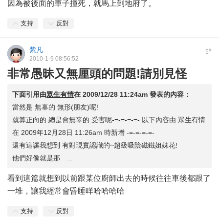
因為被後面的車子撞死，就馬上到地府了。
支持
反對
紫凡
#
5
2010-1-9 08:56:52
非常愚昧又無厘頭的問題!請別見怪
下面引用由
眾生有情
在
2009/12/28 11:24am
發表的內容：
當然是 無辜的 無形(朋友)呢!
就算正向的 總是會無辜的 受害呢-=-=-=-=- 以下內容由 眾生有情
在 2009年12月28日 11:26am 時新增 -=-=-=-=-
還有這讓我想到 有對現實認識的~超級吸陰磁鐵姐妹花!
他們好像就是那 ...
看到這篇就想到以前跟某位廚師出去的時候往往車後都跟了
一堆，讓我經常會昏睡咩哈哈哈哈
支持
反對