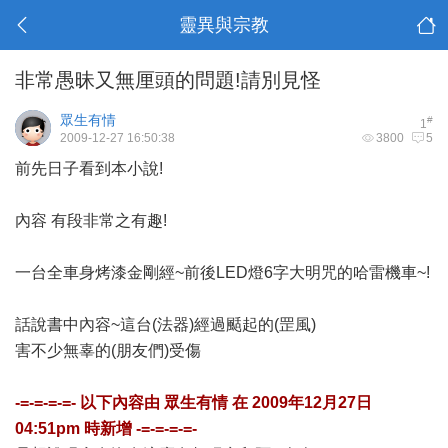
靈異與宗教
非常愚昧又無厘頭的問題!請別見怪
眾生有情
#
1
2009-12-27 16:50:38
3800
5
前先日子看到本小說!
內容 有段非常之有趣!
一台全車身烤漆金剛經~前後LED燈6字大明咒的哈雷機車~!
話說書中內容~這台(法器)經過颳起的(罡風)
害不少無辜的(朋友們)受傷
-=-=-=-=- 以下內容由
眾生有情
在
2009年12月27日
04:51pm
時新增 -=-=-=-=-