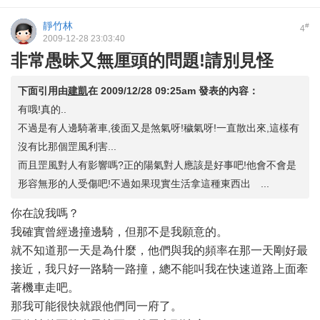
靜竹林
#
4
2009-12-28 23:03:40
非常愚昧又無厘頭的問題!請別見怪
下面引用由
建凱
在
2009/12/28 09:25am
發表的內容：
有哦!真的..
不過是有人邊騎著車,後面又是煞氣呀!穢氣呀!一直散出來,這樣有
沒有比那個罡風利害...
而且罡風對人有影響嗎?正的陽氣對人應該是好事吧!他會不會是
形容無形的人受傷吧!不過如果現實生活拿這種東西出 ...
你在說我嗎？
我確實曾經邊撞邊騎，但那不是我願意的。
就不知道那一天是為什麼，他們與我的頻率在那一天剛好最
接近，我只好一路騎一路撞，總不能叫我在快速道路上面牽
著機車走吧。
那我可能很快就跟他們同一府了。