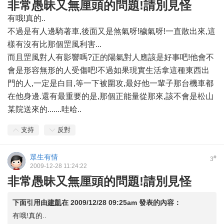
非常愚昧又無厘頭的問題!請別見怪
有哦!真的..
不過是有人邊騎著車,後面又是煞氣呀!穢氣呀!一直散出來,這
樣有沒有比那個罡風利害...
而且罡風對人有影響嗎?正的陽氣對人應該是好事吧!他會不
會是形容無形的人受傷吧!不過如果現實生活拿這種東西出
門的人,一定是白目,等一下被圍攻,最好他一輩子那台機車都
在他身邊.還有最重要的是,那個正能量從那來,該不會是松山
某院送來的.......哇哈..
支持
反對
眾生有情
#
3
2009-12-28 11:24:22
非常愚昧又無厘頭的問題!請別見怪
下面引用由
建凱
在
2009/12/28 09:25am
發表的內容：
有哦!真的..