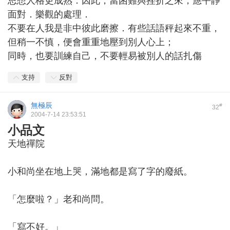
思想人格更成熟．因此，當困難與挫折之來，應平靜
面對．樂觀的處理．
不要在人我是非中彼此磨擦．有些話語秤起來不重，
但稍一不慎，便會重重地壓到別人心上；
同時，也要訓練自己，不要輕易被別人的話扎傷
支持
反對
無極辰
#
32
2004-7-14 23:53:51
小品文
天地禪院
小和尚坐在地上哭，滿地都是寫了字的廢紙。
「怎麼啦？」老和尚問。
「寫不好。」