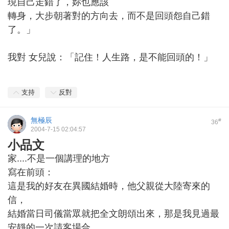
現自己走錯了，妳也應該
轉身，大步朝著對的方向去，而不是回頭怨自己錯
了。」
我對 女兒說：「記住！人生路，是不能回頭的！」
支持
反對
無極辰
#
36
2004-7-15 02:04:57
小品文
家....不是一個講理的地方
寫在前頭：
這是我的好友在異國結婚時，他父親從大陸寄來的
信，
結婚當日司儀當眾就把全文朗頌出來，那是我見過最
安靜的一次請客場合，