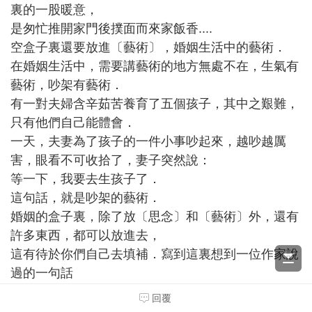
裏的一股暖意，
是匆忙推開家門後撲面而來家飯香....
空盒子裏還要放進〔藝術〕，婚姻生活中的藝術．
在婚姻生活中，需要講藝術的地方無處不在，生氣有
藝術，吵架有藝術．
有一對夫婦含辛茹苦養育了五個孩子，其中之艱難，
只有他們自己能體會．
一天，夫妻為了孩子的一件小事吵起來，越吵越厲
害，眼看不可收拾了，妻子突然說：
等一下，我要去生孩子了．
這句話，就是吵架的藝術．
婚姻的盒子裏，除了放〔思念〕和〔藝術〕外，還有
許多東西，都可以放進去，
這有待於你們自己去填補．寫到這裏想到一位作家說
過的一句話
〔你們生養他，教育他，你們的責任已盡，而你們給
回覆
他最好的禮物，是一對翅膀〕．