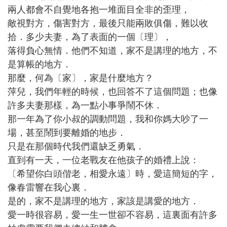
兩人都會不自覺地各抱一堆面目全非的歪理，
敵視對方，傷害對方，最後只能兩敗俱傷，難以收
拾．多少夫妻，為了表面的一個〔理〕，
落得負心無情．他們不知道，家不是講理的地方，不
是算帳的地方．
那麼，何為〔家〕，家是什麼地方？
萍兒，我們年輕的時候，也回答不了這個問題；也像
許多夫妻那樣，為一點小事爭鬧不休．
那一年為了你小叔的調動問題，我和你媽大吵了一
場，甚至鬧到要離婚的地步．
只是在那個時代我們還缺乏勇氣．
直到有一天，一位老戰友在他孩子的婚禮上說：
〔希望你白頭偕老，相愛永遠〕時，愛這簡短的字，
像春雷響在我心裏．
是的，家不是講理的地方，家該是講愛的地方．
愛一時很容易，愛一生一世卻不容易，這裏面有許多