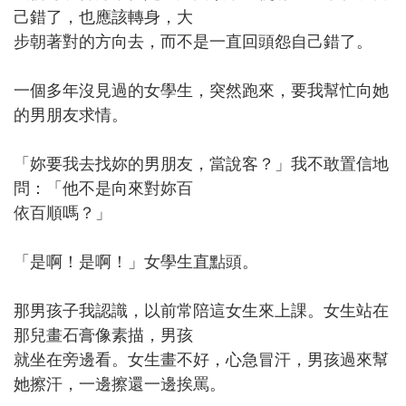
己錯了，也應該轉身，大
步朝著對的方向去，而不是一直回頭怨自己錯了。
一個多年沒見過的女學生，突然跑來，要我幫忙向她
的男朋友求情。
「妳要我去找妳的男朋友，當說客？」我不敢置信地
問：「他不是向來對妳百
依百順嗎？」
「是啊！是啊！」女學生直點頭。
那男孩子我認識，以前常陪這女生來上課。女生站在
那兒畫石膏像素描，男孩
就坐在旁邊看。女生畫不好，心急冒汗，男孩過來幫
她擦汗，一邊擦還一邊挨罵。