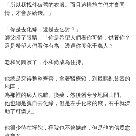
「所以我找件破舊的衣服。而且這樣施主們才會同
情，才會多給錢。」
「你是去化緣，還是去乞討？」
師父瞪了眼睛：「你是希望人們看你可憐，供養你？
還是希望人們看你有為，透過你度化千萬人？」
老和尚圓寂了，小和尚成為住持。
他總是穿得整整齊齊，拿著醫療箱，到最髒亂貧困的
地區，
為那裡的病人洗膿、換藥，然後髒兮兮地回山門。
他也總是親自去化緣，但是左手化來的錢，右手就濟
助了可憐人。
他很少待在禪院，禪院也不曾擴建，但是他的信眾愈