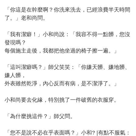
「你這是在幹麼啊？你洗來洗去，已經浪費半天時間
了。」老和尚問。
「我有潔癖！」小和尚說：「我容不得一點髒，您沒
發現嗎？
每個施主走後，我都把他坐過的椅子擦一遍。」
「這叫潔癖嗎？」師父笑笑：「你嫌天髒、嫌地髒、
嫌人髒，
外表雖然乾淨，內心反而有病，是不潔淨了。」
小和尚要去化緣，特別挑了一件破舊的衣服穿。
「為什麼挑這件？」師父問。
「您不是說不必在乎表面嗎？」小和? |有點不服氣：