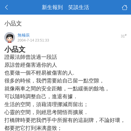
新生報到 笑談生活
小品文
無極辰
#
31
2004-7-14 23:51:33
小品文
證嚴法師曾說過一段話
原諒曾經傷害過你的人
也要做一個不輕易被傷害的人.
很多的時候，我們需要給自己留一點空隙，
就像兩車之間的安全距離，一點緩衝的餘地，
可以隨時調整自己，進退有據．
生活的空間，須藉清理挪減而留出；
心靈的空間，則經思考開悟而擴展．
打橋牌時要把我們手中所握有的這副牌，不論好壞，
都要把它打到淋漓盡致；