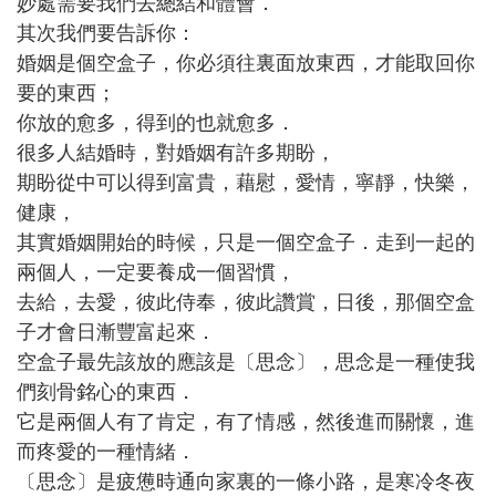
妙處需要我們去總結和體會．
其次我們要告訴你：
婚姻是個空盒子，你必須往裏面放東西，才能取回你
要的東西；
你放的愈多，得到的也就愈多．
很多人結婚時，對婚姻有許多期盼，
期盼從中可以得到富貴，藉慰，愛情，寧靜，快樂，
健康，
其實婚姻開始的時候，只是一個空盒子．走到一起的
兩個人，一定要養成一個習慣，
去給，去愛，彼此侍奉，彼此讚賞，日後，那個空盒
子才會日漸豐富起來．
空盒子最先該放的應該是〔思念〕，思念是一種使我
們刻骨銘心的東西．
它是兩個人有了肯定，有了情感，然後進而關懷，進
而疼愛的一種情緒．
〔思念〕是疲憊時通向家裏的一條小路，是寒冷冬夜