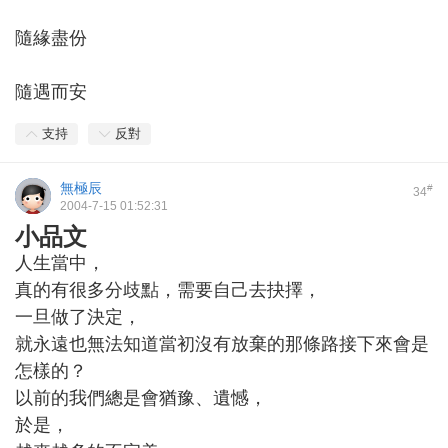
隨緣盡份
隨遇而安
支持
反對
無極辰
#
34
2004-7-15 01:52:31
小品文
人生當中，
真的有很多分歧點，需要自己去抉擇，
一旦做了決定，
就永遠也無法知道當初沒有放棄的那條路接下來會是
怎樣的？
以前的我們總是會猶豫、遺憾，
於是，