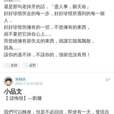
還是那句老掉牙的話，「盡人事，聽天命」
好好珍惜所走的每一步，好好珍惜所遇到的每一個
人，
好好珍惜所擁有的一切，不曾擁有的東西，
就不要把它掛在心上.....
而曾經擁有卻失去的東西，就讓它隨風飄散，
因為......
該你的逃不掉，不該你的，強留也沒有用！
支持
反對
無極辰
#
35
2004-7-15 01:56:05
小品文
【 談悔恨】---劉墉
我們可以轉身，但是不必回頭，即使有一天，發現自