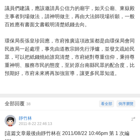
議員們建議，應該邀請具公信力的廟宇，如天公廟、東嶽殿
主事者到場做法，請神明做主，再由大法師現場祈願，一般
百姓應有書面文書載明清楚紙錢去向。
環保局長張皇珍回應，市府推廣這項政策都是由環保局會同
民政局一起處理，事先由道教宗師先行淨爐，並發文疏給民
眾，可以把紙錢燒給誰寫清楚，市府絕對尊重信仰，秉持尊
重神明、服務市民的態度，至於原台南縣民眾的配合度，比
預期好，市府未來將再加強宣導，讓更多民眾知道。
全部回覆
看全部
倒序瀏覽
38
靜竹林
#
2
2011-8-22 22:46:13
[這篇文章最後由靜竹林在 2011/08/22 10:46pm 第 1 次編