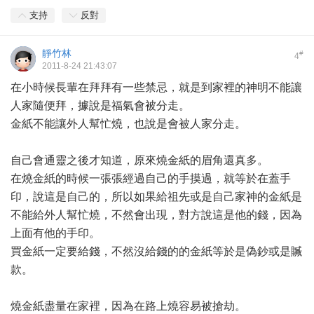
支持
反對
靜竹林
#
4
2011-8-24 21:43:07
在小時候長輩在拜拜有一些禁忌，就是到家裡的神明不能讓
人家隨便拜，據說是福氣會被分走。
金紙不能讓外人幫忙燒，也說是會被人家分走。
自己會通靈之後才知道，原來燒金紙的眉角還真多。
在燒金紙的時候一張張經過自己的手摸過，就等於在蓋手
印，說這是自己的，所以如果給祖先或是自己家神的金紙是
不能給外人幫忙燒，不然會出現，對方說這是他的錢，因為
上面有他的手印。
買金紙一定要給錢，不然沒給錢的的金紙等於是偽鈔或是贓
款。
燒金紙盡量在家裡，因為在路上燒容易被搶劫。