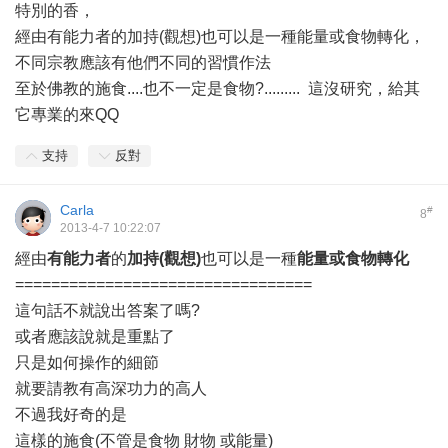
特別的香，
經由有能力者的加持(觀想)也可以是一種能量或食物轉化，
不同宗教應該有他們不同的習慣作法
至於佛教的施食....也不一定是食物?......... 這沒研究，給其
它專業的來QQ
支持
反對
Carla
#
8
2013-4-7 10:22:07
經由
有能力者
的
加持(觀想)
也可以是一種
能量或食物轉化
=================================
這句話不就說出答案了嗎?
或者應該說就是重點了
只是如何操作的細節
就要請教有高深功力的高人
不過我好奇的是
這樣的施食(不管是食物 財物 或能量)