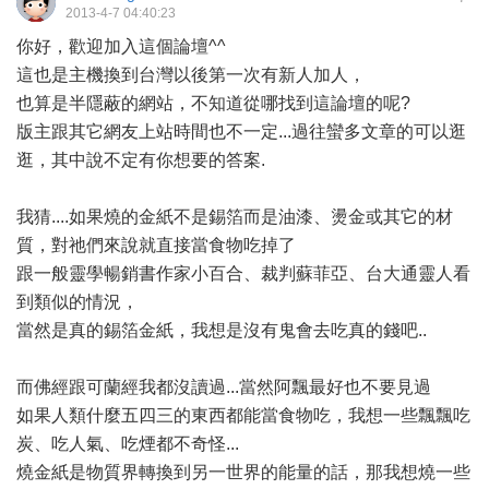
2013-4-7 04:40:23
你好，歡迎加入這個論壇^^
這也是主機換到台灣以後第一次有新人加人，
也算是半隱蔽的網站，不知道從哪找到這論壇的呢?
版主跟其它網友上站時間也不一定...過往蠻多文章的可以逛
逛，其中說不定有你想要的答案.
我猜....如果燒的金紙不是錫箔而是油漆、燙金或其它的材
質，對祂們來說就直接當食物吃掉了
跟一般靈學暢銷書作家小百合、裁判蘇菲亞、台大通靈人看
到類似的情況，
當然是真的錫箔金紙，我想是沒有鬼會去吃真的錢吧..
而佛經跟可蘭經我都沒讀過...當然阿飄最好也不要見過
如果人類什麼五四三的東西都能當食物吃，我想一些飄飄吃
炭、吃人氣、吃煙都不奇怪...
燒金紙是物質界轉換到另一世界的能量的話，那我想燒一些