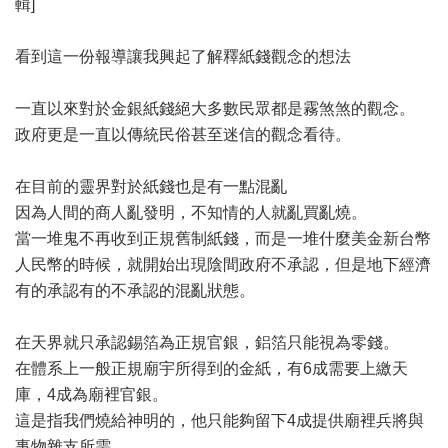
輯]
看到這一份報導讓我興起了解釋紙錢觀念的想法
一直以來對於金銀紙錢絕大多數民眾都是霧煞煞的觀念。
政府更是一直以傳統民俗甚至迷信的觀念看待。
在目前的靈界對於紙錢也是有一點混亂
因為人間的商人亂發明，不知情的人就亂買亂燒。
當一堆鬼不再收到正規舊制紙錢，而是一堆什麼美金新台幣
人民幣的時候，就開始出現陰間政府不承認，但是地下經濟
有的承認有的不承認的混亂狀態。
在天界就只承認錫箔為正規官銀，鋁箔只能視為零錢。
在體系上一般正規廟宇所得到的金紙，有6成需要上繳天
庫，4成為廟裡官銀。
這是指我們燒給神明的，他只能夠留下4成提供廟裡兵將與
事物雜支所需。