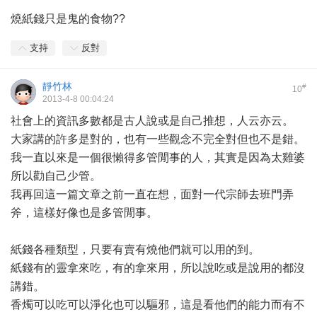
燒紙錢只是鬼的食物??
支持
反對
靜竹林
#
10
2013-4-8 00:04:24
社會上的資訊多數都是古人說或是自己推想，人云亦云。
大家講的許多是對的，也有一些觀念不完全對但也不是錯。
我一直以來是一個很懶得多管閒事的人，其實是因為太雞婆
所以勸自己少管。
我再回這一篇文章之前一直在想，面對一代宗師去班門弄
斧，這樣好像也是多管閒事。
紙錢各種類型，只要有賣有燒他們就可以用的到。
紙錢有的靈拿來吃，有的拿來用，所以說吃或是說用的都沒
講錯。
香燭可以吃可以淨化也可以驅邪，這是看他們的能力而有不