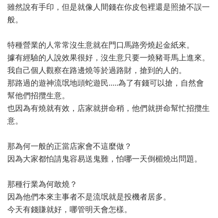
雖然說有手印，但是就像人間錢在你皮包裡還是照搶不誤一
般。
特種營業的人常常沒生意就在門口馬路旁燒起金紙來。
據有經驗的人說效果很好，沒生意只要一燒豬哥馬上進來。
我自己個人觀察在路邊燒等於過路財，搶到的人的。
那路過的遊神流氓地頭蛇遊民.....為了有錢可以搶，自然會
幫他們招攬生意。
也因為有燒就有效，店家就拼命稍，他們就拼命幫忙招攬生
意。
那為何一般的正當店家會不這麼做？
因為大家都怕請鬼容易送鬼難，怕哪一天倒楣燒出問題。
那種行業為何敢燒？
因為他們本來主事者不是流氓就是投機者居多。
今天有錢賺就好，哪管明天會怎樣。