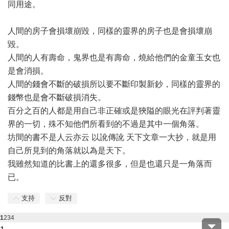
同用途。
人間的房子會損壞崩毀，同樣的靈界的房子也是會損壞崩
毀。
人間的人有壽命，鬼界也是有壽命，燒給他們的金童玉女也
是會消損。
人間的錢會不斷的破損所以要不斷印製新鈔，同樣的靈界的
錢幣也是會不斷破損消失。
百分之百的人都是用自己非正確或是狹隘的眼光在評判著靈
界的一切，殊不知他們所看到的不過是其中一個角落。
坊間的書不是人云亦云 以訛傳訛 天下文章一大抄，就是用
自己所見到的角落就以為是天下。
我雖然知道的比書上的還多很多，但是也還只是一角落而
已。
支持
反對
1
2
3
4