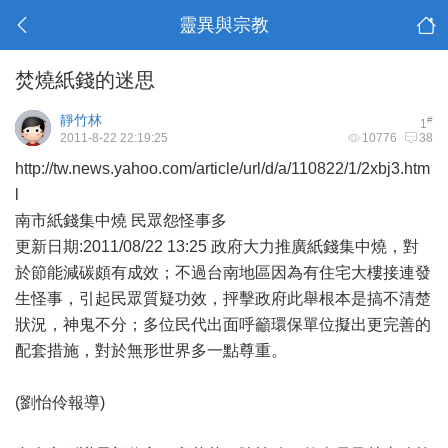
靈異與宗教
焚燒紙錢的迷思
靜竹林
#
1
2011-8-22 22:19:25
10776
38
http://tw.news.yahoo.com/article/url/d/a/110822/1/2xbj3.htm
l
南市紙錢集中燒 民眾怨怪事多
更新日期:2011/08/22 13:25 政府大力推廣紙錢集中燒，對
於節能減碳頗有成效；不過台南地區因為有住宅大樓接連發
生怪事，引起民眾質疑功效，抨擊政府此舉根本是搞不清楚
狀況，神鬼不分；多位民代出面呼籲環保單位擬出更完善的
配套措施，對於無形世界多一點尊重。
(劉怡伶報導)