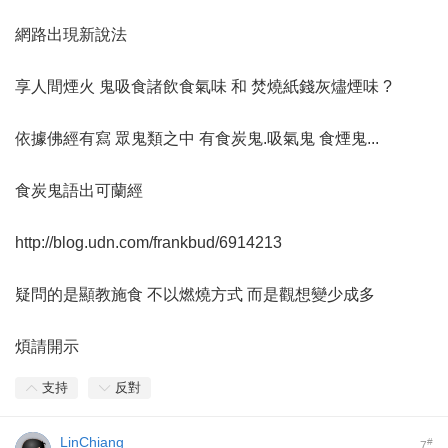
網路出現新說法
享人間煙火 鬼吸食諸飲食氣味 和 焚燒紙錢灰燼煙味 ?
依據佛經有寫 眾鬼類之中 有食炭鬼.吸氣鬼 食煙鬼...
食炭鬼語出可蘭經
http://blog.udn.com/frankbud/6914213
疑問的是顯教施食 不以燃燒方式 而是觀想變少成多
煩請開示
支持
反對
LinChiang
#
7