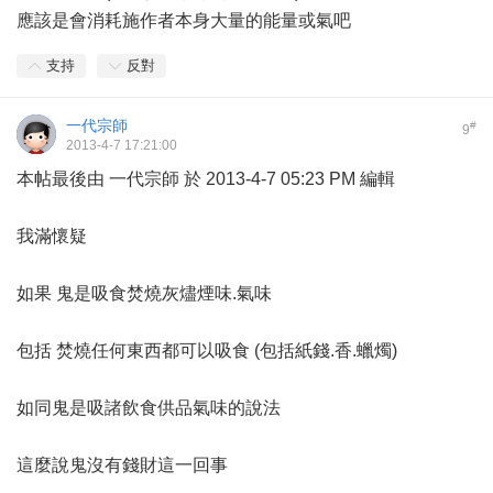
應該是會消耗施作者本身大量的能量或氣吧
支持
反對
一代宗師
#
9
2013-4-7 17:21:00
本帖最後由 一代宗師 於 2013-4-7 05:23 PM 編輯
我滿懷疑
如果 鬼是吸食焚燒灰燼煙味.氣味
包括 焚燒任何東西都可以吸食 (包括紙錢.香.蠟燭)
如同鬼是吸諸飲食供品氣味的說法
這麼說鬼沒有錢財這一回事