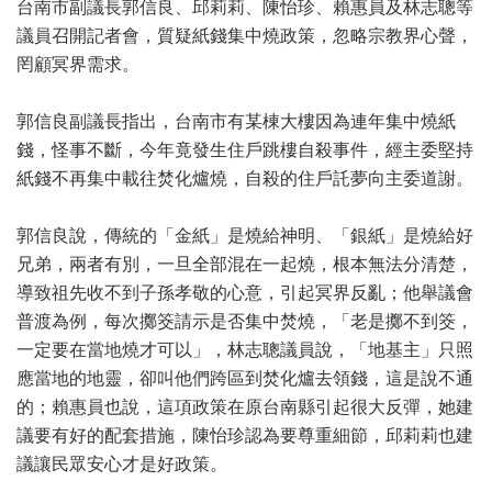
台南市副議長郭信良、邱莉莉、陳怡珍、賴惠員及林志聰等
議員召開記者會，質疑紙錢集中燒政策，忽略宗教界心聲，
罔顧冥界需求。
郭信良副議長指出，台南市有某棟大樓因為連年集中燒紙
錢，怪事不斷，今年竟發生住戶跳樓自殺事件，經主委堅持
紙錢不再集中載往焚化爐燒，自殺的住戶託夢向主委道謝。
郭信良說，傳統的「金紙」是燒給神明、「銀紙」是燒給好
兄弟，兩者有別，一旦全部混在一起燒，根本無法分清楚，
導致祖先收不到子孫孝敬的心意，引起冥界反亂；他舉議會
普渡為例，每次擲筊請示是否集中焚燒，「老是擲不到筊，
一定要在當地燒才可以」，林志聰議員說，「地基主」只照
應當地的地靈，卻叫他們跨區到焚化爐去領錢，這是說不通
的；賴惠員也說，這項政策在原台南縣引起很大反彈，她建
議要有好的配套措施，陳怡珍認為要尊重細節，邱莉莉也建
議讓民眾安心才是好政策。