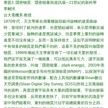
專題3. 隱密物質、隱密能量與資訊場---21世紀的新科學
李嗣涔
台大電機系 教授
1970年代，天文學家在測量螺旋狀銀河旋轉的速度曲線
時，發現到了銀河的邊界，光度開始減弱，表示星球數目減
少質量減少，旋轉的速度應該減少。但是事實上量到的旋轉
速度不但沒有減少，反而一直保持很大，這似乎說明瞭銀河
中有很多的物質是我們看不到的，這看不見的物質叫做隱密
物質。1998年兩組天文學家宣佈了一項石破天驚的發現，
我們這宇宙充滿了一種能量，可以抵抗萬有引力，讓宇宙膨
脹的愈來愈快，叫做「隱密能量」(dark energy)。2003年美
國的Wilkinson微波非等向性探測衛星(WMAP)，以探測宇宙
微波背景輻射所得的數據，配合上其他的數據像Sloan數位
天空調查(Sloan Digital Sky Survey, SDSS)所得上百萬個銀
河的資料，再度證實宇宙具有大量的隱密能量。宇宙的膨脹
非但沒有減慢，反而愈來愈快了。目前宇宙學家的共識是宇
宙中我們能看到、量到的物質只佔宇宙總能量的百分之四，