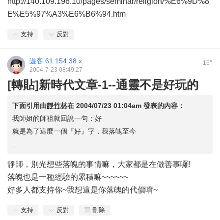
http://140.109.196.10/pages/seminar/religion/%E6%9D%8
E%E5%97%A3%E6%B6%94.htm
支持
反對
遊客
61.154.38.x
#
16
2004-7-23 08:49:27
[轉貼]新時代文章-1--通靈不是好玩的
下面引用由
靜竹林
在
2004/07/23 01:04am
發表的內容：
我師姐的師祖就回說一句：好
就是為了這麼一個『好』字，我落魄至今
...
靜師，別光想些落魄的事情嘛，大家都是在做善事囉!
落魄也是一種經驗的累積嘛~~~~~~
好多人都支持你~我想這是你落魄的代價唷~
支持
反對
刪除