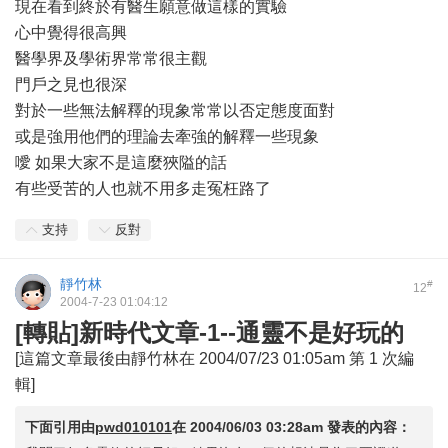
現在看到終於有醫生願意做這樣的實驗
心中覺得很高興
醫學界及學術界常常很主觀
門戶之見也很深
對於一些無法解釋的現象常常以否定態度面對
或是強用他們的理論去牽強的解釋一些現象
噯 如果大家不是這麼狹隘的話
有些受苦的人也就不用多走冤枉路了
支持
反對
靜竹林
#
12
2004-7-23 01:04:12
[轉貼]新時代文章-1--通靈不是好玩的
[這篇文章最後由靜竹林在 2004/07/23 01:05am 第 1 次編
輯]
下面引用由
pwd010101
在
2004/06/03 03:28am
發表的內容：