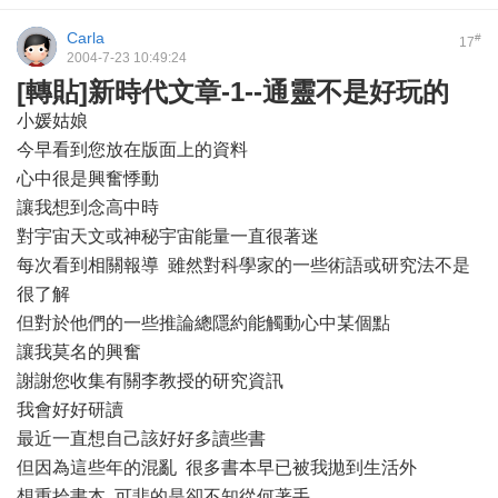
Carla
#
17
2004-7-23 10:49:24
[轉貼]新時代文章-1--通靈不是好玩的
小媛姑娘
今早看到您放在版面上的資料
心中很是興奮悸動
讓我想到念高中時
對宇宙天文或神秘宇宙能量一直很著迷
每次看到相關報導 雖然對科學家的一些術語或研究法不是
很了解
但對於他們的一些推論總隱約能觸動心中某個點
讓我莫名的興奮
謝謝您收集有關李教授的研究資訊
我會好好研讀
最近一直想自己該好好多讀些書
但因為這些年的混亂 很多書本早已被我拋到生活外
想重拾書本 可悲的是卻不知從何著手