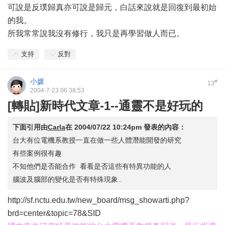
可說是反璞歸真亦可說是歸元，白話來說就是回復到最初始
的我。
所我常常說我沒有修行，我只是再學習做人而已。
支持
反對
小媛
#
13
2004-7-23 06:38:53
[轉貼]新時代文章-1--通靈不是好玩的
下面引用由
Carla
在
2004/07/22 10:24pm
發表的內容：
台大有位電機系教授一直在做一些人體潛能開發的研究
有些案例很有趣
不知他們是否能合作 看看是否這些有特異功能的人
腦波及腦部的變化是否有特殊現象..
http://sf.nctu.edu.tw/new_board/msg_showarti.php?
brd=center&topic=78&SID