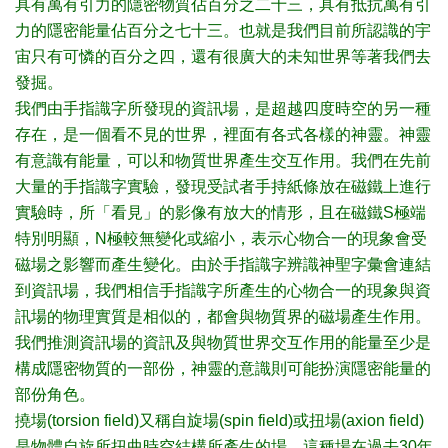
具有萬有引力的隱密物質佔百分之二十三，具有抵抗萬有引
力的隱密能量佔百分之七十三。也就是我們目前所認識的宇
宙只有可憐的百分之四，還有很廣大的未知世界等著我們去
發掘。
我們由手指識字所發現的資訊場，是超越四度時空的另一種
存在，是一個看不見的世界，裡面有各式各樣的神靈。神靈
有意識有能量，可以和物質世界產生交互作用。我們在先前
大量的手指識字實驗，發現受試者手持紙條放在磁鐵上進行
實驗時，所「看見」的影像有放大的情形，且在磁鐵S極端
特別明顯，N極較無變化或縮小，表示心物合一的現象會受
磁場之影響而產生變化。由於手指識字辨識神聖字彙會連結
到資訊場，我們相信手指識字所產生的心物合一的現象與資
訊場的物理實質是相似的，都會與物質界的磁場產生作用。
我們推測資訊場的資訊及與物質世界交互作用的能量至少是
構成隱密物質的一部份，神靈的意識則可能扮演隱密能量的
部份角色。
撓場(torsion field)又稱自旋場(spin field)或扭場(axion field)
是物體自旋所扭曲時空結構所產生的場，這種場在過去30年