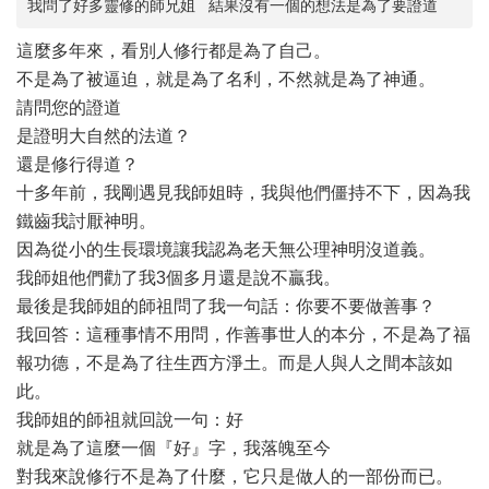
我問了好多靈修的師兄姐 結果沒有一個的想法是為了要證道
這麼多年來，看別人修行都是為了自己。
不是為了被逼迫，就是為了名利，不然就是為了神通。
請問您的證道
是證明大自然的法道？
還是修行得道？
十多年前，我剛遇見我師姐時，我與他們僵持不下，因為我
鐵齒我討厭神明。
因為從小的生長環境讓我認為老天無公理神明沒道義。
我師姐他們勸了我3個多月還是說不贏我。
最後是我師姐的師祖問了我一句話：你要不要做善事？
我回答：這種事情不用問，作善事世人的本分，不是為了福
報功德，不是為了往生西方淨土。而是人與人之間本該如
此。
我師姐的師祖就回說一句：好
就是為了這麼一個『好』字，我落魄至今
對我來說修行不是為了什麼，它只是做人的一部份而已。