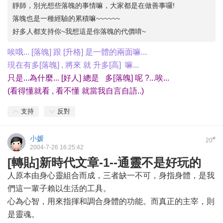
靜師，別光想些落魄的事情嘛，大家都是在做善事囉!
落魄也是一種經驗的累積嘛~~~~~~
好多人都支持你~我想這是你落魄的代價唷~
唉哦... [落魄] 跟 [升格] 是一體的兩面嘛...
現在有多[落魄] , 將來 就 升多[高] 嘛...
只是...為什麼... [好人] 總是
多[落魄] 呢 ?...唉...
(看得懂就看 , 看不懂 就當我自言自語..)
支持
反對
小媛
#
20
2004-7-26 16:25:42
[轉貼]新時代文章-1--通靈不是好玩的
人原本由身心靈組合而成，三者缺一不可，身指身體，是我
們這一輩子賴以生活的工具。
心為心智，用來指揮和調合身體的功能。而真正的主宰，則
是靈魂。