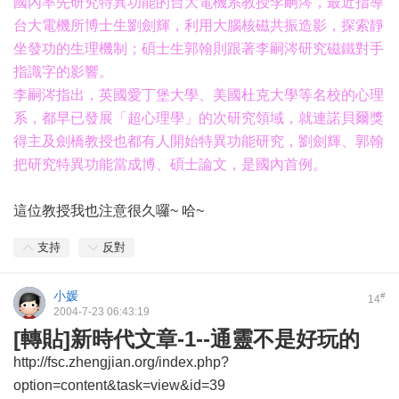
國內率先研究特異功能的台大電機系教授李嗣涔，最近指導
台大電機所博士生劉劍輝，利用大腦核磁共振造影，探索靜
坐發功的生理機制；碩士生郭翰則跟著李嗣涔研究磁鐵對手
指識字的影響。
李嗣涔指出，英國愛丁堡大學、美國杜克大學等名校的心理
系，都早已發展「超心理學」的次研究領域，就連諾貝爾獎
得主及劍橋教授也都有人開始特異功能研究，劉劍輝、郭翰
把研究特異功能當成博、碩士論文，是國內首例。
這位教授我也注意很久囉~ 哈~
支持
反對
小媛
#
14
2004-7-23 06:43:19
[轉貼]新時代文章-1--通靈不是好玩的
http://fsc.zhengjian.org/index.php?
option=content&task=view&id=39