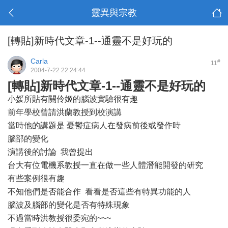
靈異與宗教
[轉貼]新時代文章-1--通靈不是好玩的
Carla
#
11
2004-7-22 22:24:44
[轉貼]新時代文章-1--通靈不是好玩的
小媛所貼有關伶姬的腦波實驗很有趣
前年學校曾請洪蘭教授到校演講
當時他的講題是 憂鬱症病人在發病前後或發作時
腦部的變化
演講後的討論 我曾提出
台大有位電機系教授一直在做一些人體潛能開發的研究
有些案例很有趣
不知他們是否能合作 看看是否這些有特異功能的人
腦波及腦部的變化是否有特殊現象
不過當時洪教授很委宛的~~~