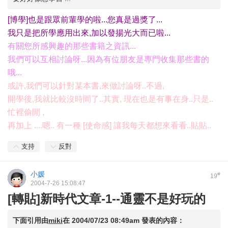
[博學]也是跟眾前輩學的啦...您真是過獎了...
我只是把所學應用出來,加以發揚光大而已啦...
有關您所感興趣的那些書籍之資訊...
我們可以互相討論呀...因為有位朋友是專門收集那些書的
哦...
或許,我們可以針對某本書,來做討論呀..不過,
開學後,我就比較沒時間了..其實, 現在也是有事在身..只是..
忙裡偷閒 ,
再加上 ....嗯.. 有一種 [使命感] 讓我每天都想來看看..貼貼..
支持
反對
小媛
#
19
2004-7-26 15:08:47
[轉貼]新時代文章-1--通靈不是好玩的
下面引用由
miki
在
2004/07/23 08:49am
發表的內容：