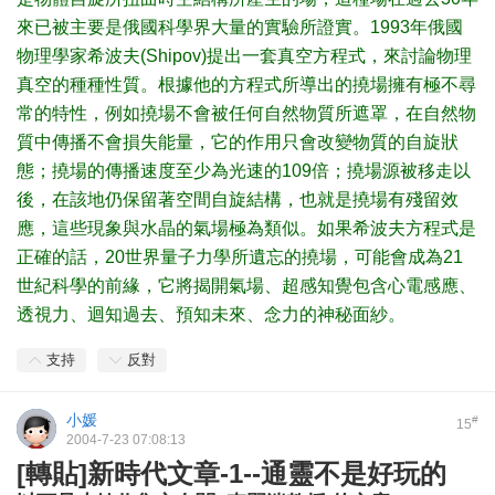
來已被主要是俄國科學界大量的實驗所證實。1993年俄國
物理學家希波夫(Shipov)提出一套真空方程式，來討論物理
真空的種種性質。根據他的方程式所導出的撓場擁有極不尋
常的特性，例如撓場不會被任何自然物質所遮罩，在自然物
質中傳播不會損失能量，它的作用只會改變物質的自旋狀
態；撓場的傳播速度至少為光速的109倍；撓場源被移走以
後，在該地仍保留著空間自旋結構，也就是撓場有殘留效
應，這些現象與水晶的氣場極為類似。如果希波夫方程式是
正確的話，20世界量子力學所遺忘的撓場，可能會成為21
世紀科學的前緣，它將揭開氣場、超感知覺包含心電感應、
透視力、迴知過去、預知未來、念力的神秘面紗。
支持
反對
小媛
#
15
2004-7-23 07:08:13
[轉貼]新時代文章-1--通靈不是好玩的