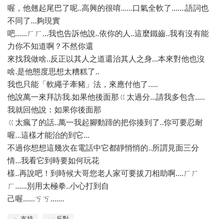
喔，他翹起尾巴了呢..高興的很唷......口氣全軟了.......語詞也
不同了...夠現實
吧......ㄏㄏ...我也告訴他說..依你的人..這麼鐵齒..我有沒有能
力你不知道啊？不然你還
來找我做啥..反正以其人之道還治其人之身...本來對他也沒
啥.是他態度思想太糟糕了..
我也只能「軟繩子牽豬」法，來應付他了.....
他說萬一來拜訪我.如果他後面那ㄍ太過分...請我多包含.....
我就回他說：如果你後面那
ㄍ太瘋了的話..萬一我起腳動蹄的把你揍到了..你可要忍耐
喔...這樣才能治的到它...
不過你想想這幾次在電話中它都靜悄悄的..所謂見面三分
情...我看它到時要如何玩花
樣..再說吧！到時候大哥您老人家可要拔刀相助啊....ㄏㄏ
ㄏ......別用太極拳..小心打到自
己喔......ㄎㄎ.......
支持
反對