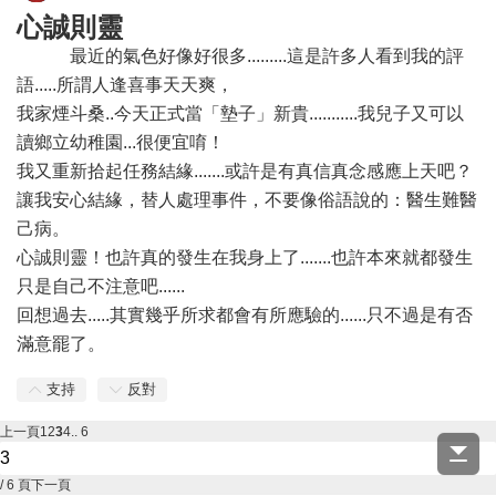
心誠則靈
最近的氣色好像好很多.........這是許多人看到我的評
語.....所謂人逢喜事天天爽，
我家煙斗桑..今天正式當「墊子」新貴...........我兒子又可以
讀鄉立幼稚園...很便宜唷！
我又重新拾起任務結緣.......或許是有真信真念感應上天吧？
讓我安心結緣，替人處理事件，不要像俗語說的：醫生難醫
己病。
心誠則靈！也許真的發生在我身上了.......也許本來就都發生
只是自己不注意吧......
回想過去.....其實幾乎所求都會有所應驗的......只不過是有否
滿意罷了。
支持
反對
上一頁
1
2
3
4
.. 6
/ 6 頁
下一頁