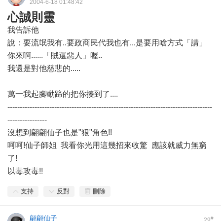
2004-6-18 01:48:42
心誠則靈
我告訴他
說：要流氓我有..要政商民代我也有...是要用啥方式「請」
你來啊......「賊還惡人」喔..
我還是對他慈悲的.....
萬一我起腳動蹄的把你揍到了....
-----------------------------------------------------------------------------------
----------------
沒想到翩翩仙子也是"狠"角色!!
呵呵!仙子師姐 我看你光用這幾招來收驚 應該就威力無窮
了!
以毒攻毒!!
支持
反對
刪除
翩翩仙子
#
29