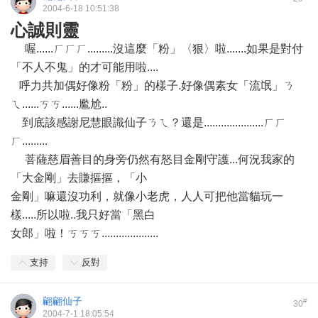
2004-6-18 10:51:38
心誠則靈
喔......ㄏㄏㄏ.........沒這麼「粉」〈狠〉啦.......如果是對付
「不人不鬼」的才可能用啦....
呼力共加偶好像粉「粉」的樣子.好像偶素女「流氓」ㄋ
ㄟ......ㄎㄎ......尷尬..
到底該感謝尼慧眼識仙子ㄋㄟ？還是.....................ㄏㄏ
ㄏ.........
菩薩慈眉善目的身旁仍然有怒目金剛守護...何況我家的
「大金剛」去賺摳摳，「小
金剛」嘛還沒功利，就像小老虎，人人可把他當貓玩一
樣.....所以啦..我只好當「黑白
女郎」啦！ㄎㄎㄎ....................
支持
反對
翩翩仙子
#
30
2004-7-1 18:05:54