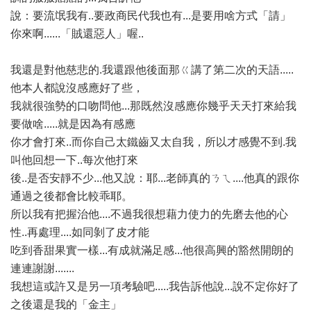
說：要流氓我有..要政商民代我也有...是要用啥方式「請」
你來啊......「賊還惡人」喔..
我還是對他慈悲的.我還跟他後面那ㄍ講了第二次的天語.....
他本人都說沒感應好了些，
我就很強勢的口吻問他...那既然沒感應你幾乎天天打來給我
要做啥.....就是因為有感應
你才會打來..而你自己太鐵齒又太自我，所以才感覺不到.我
叫他回想一下..每次他打來
後..是否安靜不少...他又說：耶...老師真的ㄋㄟ....他真的跟你
通過之後都會比較乖耶。
所以我有把握治他....不過我很想藉力使力的先磨去他的心
性..再處理....如同剝了皮才能
吃到香甜果實一樣...有成就滿足感...他很高興的豁然開朗的
連連謝謝.......
我想這或許又是另一項考驗吧.....我告訴他說...說不定你好了
之後還是我的「金主」