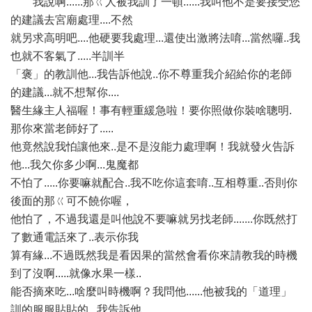
我說啊......那ㄍ人被我訓了一頓......我叫他不是要接受您
的建議去宮廟處理....不然
就另求高明吧....他硬要我處理...還使出激將法唷...當然囉..我
也就不客氣了.....半訓半
「褒」的教訓他...我告訴他說..你不尊重我介紹給你的老師
的建議...就不想幫你....
醫生緣主人福喔！事有輕重緩急啦！要你照做你裝啥聰明.
那你來當老師好了.....
他竟然說我怕讓他來..是不是沒能力處理啊！我就發火告訴
他...我欠你多少啊...鬼魔都
不怕了.....你要嘛就配合..我不吃你這套唷..互相尊重..否則你
後面的那ㄍ可不饒你喔，
他怕了，不過我還是叫他說不要嘛就另找老師.......你既然打
了數通電話來了..表示你我
算有緣...不過既然我是看因果的當然會看你來請教我的時機
到了沒啊.....就像水果一樣..
能否摘來吃...啥麼叫時機啊？我問他......他被我的「道理」
訓的服服貼貼的...我告訴他