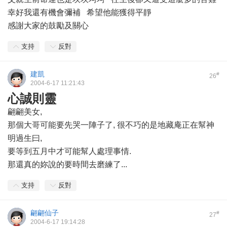
幸好我還有機會彌補 希望他能獲得平靜
感謝大家的鼓勵及關心
支持
反對
建凱
#
26
2004-6-17 11:21:43
心誠則靈
翩翩美女,
那個大哥可能要先哭一陣子了, 很不巧的是地藏庵正在幫神
明過生曰,
要等到五月中才可能幫人處理事情.
那還真的妳說的要時間去磨練了...
支持
反對
翩翩仙子
#
27
2004-6-17 19:14:28