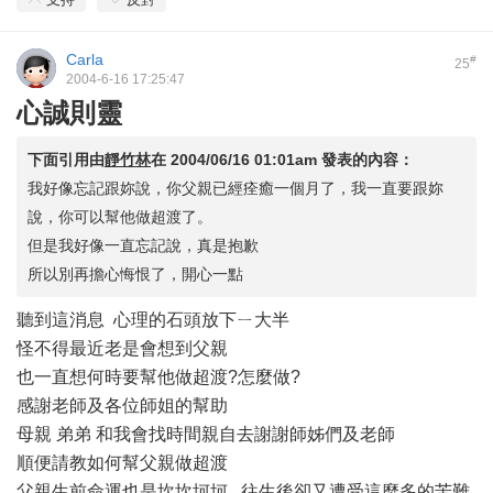
Carla
#
25
2004-6-16 17:25:47
心誠則靈
下面引用由
靜竹林
在
2004/06/16 01:01am
發表的內容：
我好像忘記跟妳說，你父親已經痊癒一個月了，我一直要跟妳
說，你可以幫他做超渡了。
但是我好像一直忘記說，真是抱歉
所以別再擔心悔恨了，開心一點
聽到這消息 心理的石頭放下ㄧ大半
怪不得最近老是會想到父親
也一直想何時要幫他做超渡?怎麼做?
感謝老師及各位師姐的幫助
母親 弟弟 和我會找時間親自去謝謝師姊們及老師
順便請教如何幫父親做超渡
父親生前命運也是坎坎坷坷 往生後卻又遭受這麼多的苦難