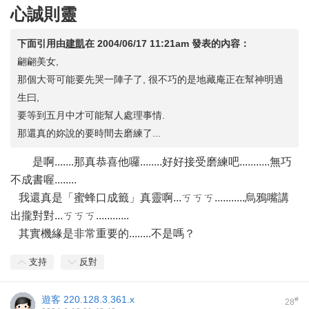
心誠則靈
下面引用由
建凱
在
2004/06/17 11:21am
發表的內容：
翩翩美女,
那個大哥可能要先哭一陣子了, 很不巧的是地藏庵正在幫神明過
生曰,
要等到五月中才可能幫人處理事情.
那還真的妳說的要時間去磨練了...
是啊.......那真恭喜他囉........好好接受磨練吧...........無巧
不成書喔........
我還真是「蜜蜂口成籤」真靈啊...ㄎㄎㄎ...........烏鴉嘴講
出攏對對...ㄎㄎㄎ............
其實機緣是非常重要的........不是嗎？
支持
反對
遊客
220.128.3.361.x
#
28