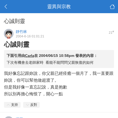
靈異與宗教
心誠則靈
靜竹林
#
21
2004-6-16 01:01:21
心誠則靈
下面引用由
Carla
在
2004/06/15 10:58pm
發表的內容：
下次有機會去老師家時 看能不能問問父親恢復的如何
我好像忘記跟妳說，你父親已經痊癒一個月了，我一直要跟
妳說，你可以幫他做超渡了。
但是我好像一直忘記說，真是抱歉
所以別再擔心悔恨了，開心一點
支持
反對