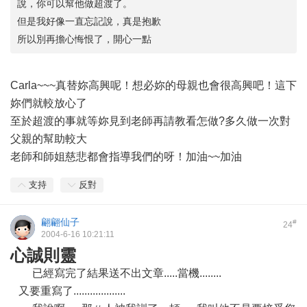
說，你可以幫他做超渡了。
但是我好像一直忘記說，真是抱歉
所以別再擔心悔恨了，開心一點
Carla~~~真替妳高興呢！想必妳的母親也會很高興吧！這下
妳們就較放心了
至於超渡的事就等妳見到老師再請教看怎做?多久做一次對
父親的幫助較大
老師和師姐慈悲都會指導我們的呀！加油~~加油
支持
反對
翩翩仙子
#
24
2004-6-16 10:21:11
心誠則靈
已經寫完了結果送不出文章.....當機........
又要重寫了...................