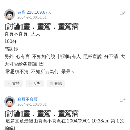
遊客
218.169.67.x
#
16
2004-9-1 00:51:51
[討論]靈．靈駕．靈駕病
真頁不真頁 大大
100分
感謝妳
另外 心有言 不知如何說 怕到時有人 照板宣說 分不清 大
大可否給各建議 因
[常思續不清 不知所云為何 呆呆ㄉ]
支持
反對
刪除
真頁不真頁
#
17
2004-9-1 10:36:01
[討論]靈．靈駕．靈駕病
[這篇文章最後由真頁不真頁在 2004/09/01 10:38am 第 1 次
編輯]