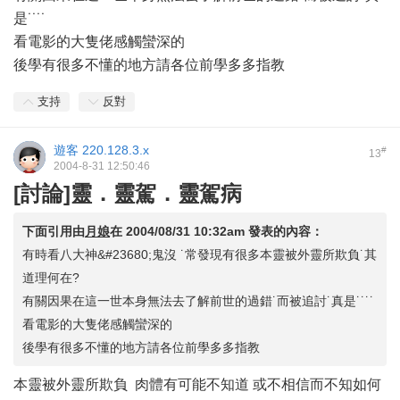
是˙˙˙˙
看電影的大隻佬感觸蠻深的
後學有很多不懂的地方請各位前學多多指教
支持
反對
遊客
220.128.3.x
#
13
2004-8-31 12:50:46
[討論]靈．靈駕．靈駕病
下面引用由
月娘
在
2004/08/31 10:32am
發表的內容：
有時看八大神&#23680;鬼沒 ˙常發現有很多本靈被外靈所欺負˙其
道理何在?
有關因果在這一世本身無法去了解前世的過錯˙而被追討˙真是˙˙˙˙
看電影的大隻佬感觸蠻深的
後學有很多不懂的地方請各位前學多多指教
本靈被外靈所欺負 肉體有可能不知道 或不相信而不知如何