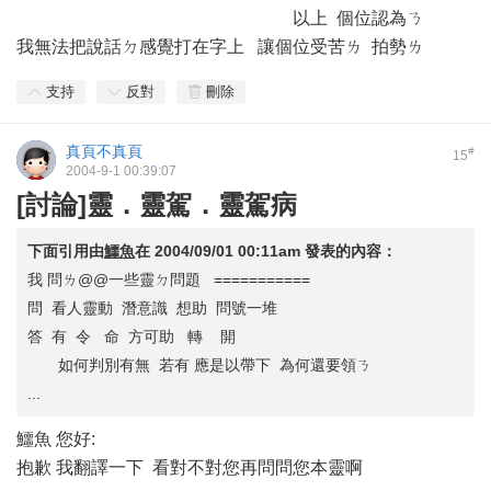
以上 個位認為ㄋ
我無法把說話ㄉ感覺打在字上 讓個位受苦ㄌ 拍勢ㄌ
支持
反對
刪除
真頁不真頁
#
15
2004-9-1 00:39:07
[討論]靈．靈駕．靈駕病
下面引用由
鱷魚
在
2004/09/01 00:11am
發表的內容：
我 問ㄌ@@一些靈ㄉ問題 ===========
問 看人靈動 潛意識 想助 問號一堆
答 有 令 命 方可助 轉 開
如何判別有無 若有 應是以帶下 為何還要領ㄋ
...
鱷魚 您好:
抱歉 我翻譯一下 看對不對您再問問您本靈啊