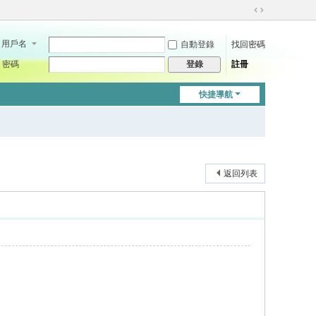
切
換
用戶名
自動登錄
找回密碼
到
寬
密碼
註冊
登錄
版
快捷導航
返回列表