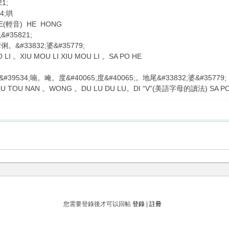
1;
4;哄
HE(輕音) HE HONG
&#35821;
#33832;婆&#35779;
 LI 。XIU MOU LI XIU MOU LI 。SA PO HE
&#39534;喃。唵。度&#40065;度&#40065;。地尾&#33832;婆&#35779;
U TOU NAN 。WONG 。DU LU DU LU。DI “V”(美語字母的讀法) SA PO
您需要登錄後才可以回帖
登錄
|
註冊