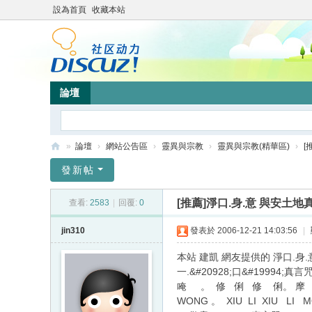
設為首頁
收藏本站
論壇
»
論壇
›
網站公告區
›
靈異與宗教
›
靈異與宗教(精華區)
›
[
靜
發新帖
竹
[推薦]淨口.身.意 與安土地
查看:
2583
|
回覆:
0
林
心
jin310
發表於 2006-12-21 14:03:56
|
靈
本站 建凱 網友提供的 淨口.身
網
一.&#20928;口&#19994;真言咒
唵 。 修 俐 修 俐。 摩 &#
站
WONG 。 XIU LI XIU LI M