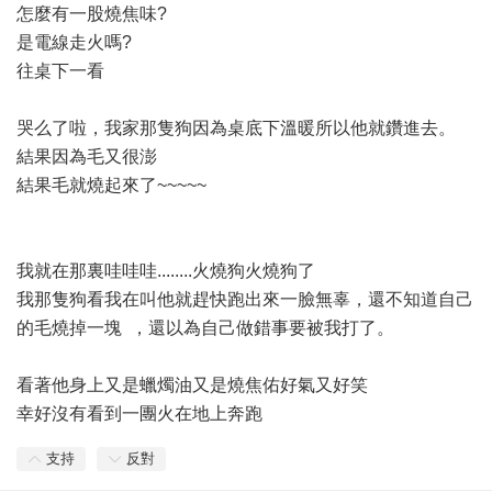
怎麼有一股燒焦味?
是電線走火嗎?
往桌下一看
哭么了啦，我家那隻狗因為桌底下溫暖所以他就鑽進去。
結果因為毛又很澎
結果毛就燒起來了~~~~~
我就在那裏哇哇哇........火燒狗火燒狗了
我那隻狗看我在叫他就趕快跑出來一臉無辜，還不知道自己
的毛燒掉一塊 ，還以為自己做錯事要被我打了。
看著他身上又是蠟燭油又是燒焦佑好氣又好笑
幸好沒有看到一團火在地上奔跑
支持
反對