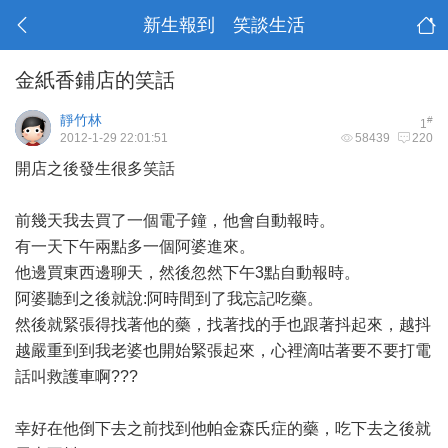
新生報到 笑談生活
金紙香鋪店的笑話
靜竹林
#
1
2012-1-29 22:01:51
58439
220
開店之後發生很多笑話
前幾天我去買了一個電子鐘，他會自動報時。
有一天下午兩點多一個阿婆進來。
他邊買東西邊聊天，然後忽然下午3點自動報時。
阿婆聽到之後就說:阿時間到了我忘記吃藥。
然後就緊張得找著他的藥，找著找的手也跟著抖起來，越抖
越嚴重到到我老婆也開始緊張起來，心裡滴咕著要不要打電
話叫救護車啊???
幸好在他倒下去之前找到他帕金森氏症的藥，吃下去之後就