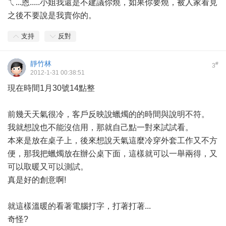
ㄟ...恩.....小姐我還是不建議你燒，如果你要燒，被人家看見
之後不要說是我賣你的。
支持
反對
靜竹林
#
3
2012-1-31 00:38:51
現在時間1月30號14點整
前幾天天氣很冷，客戶反映說蠟燭的的時間與說明不符。
我就想說也不能沒信用，那就自己點一對來試試看。
本來是放在桌子上，後來想說天氣這麼冷穿外套工作又不方
便，那我把蠟燭放在辦公桌下面，這樣就可以一舉兩得，又
可以取暖又可以測試。
真是好的創意啊!
就這樣溫暖的看著電腦打字，打著打著...
奇怪?