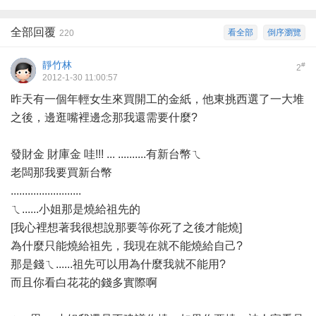
全部回覆
看全部
倒序瀏覽
220
靜竹林
#
2
2012-1-30 11:00:57
昨天有一個年輕女生來買開工的金紙，他東挑西選了一大堆
之後，邊逛嘴裡邊念那我還需要什麼?
發財金 財庫金 哇!!! ... ..........有新台幣ㄟ
老闆那我要買新台幣
.........................
ㄟ......小姐那是燒給祖先的
[我心裡想著我很想說那要等你死了之後才能燒]
為什麼只能燒給祖先，我現在就不能燒給自己?
那是錢ㄟ......祖先可以用為什麼我就不能用?
而且你看白花花的錢多實際啊