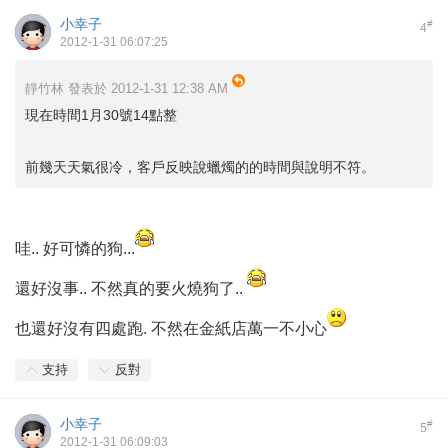
小幸子
#
4
2012-1-31 06:07:25
靜竹林 發表於 2012-1-31 12:38 AM
現在時間1月30號14點整
前幾天天氣很冷，客戶反映說蠟燭的的時間與說明不符。
哇.. 好可憐的狗...
還好沒事.. 不然真的要火燒狗了..
也還好沒有四處跑. 不然在金紙店萬一不小心
支持
反對
小幸子
#
5
2012-1-31 06:09:03