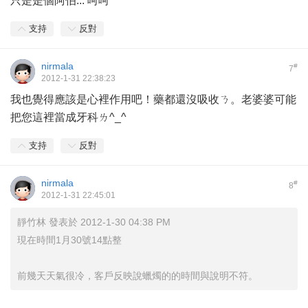
只是是個阿伯... 呵呵
支持
反對
nirmala
#
7
2012-1-31 22:38:23
我也覺得應該是心裡作用吧！藥都還沒吸收ㄋ。老婆婆可能
把您這裡當成牙科ㄌ^_^
支持
反對
nirmala
#
8
2012-1-31 22:45:01
靜竹林 發表於 2012-1-30 04:38 PM
現在時間1月30號14點整
前幾天天氣很冷，客戶反映說蠟燭的的時間與說明不符。