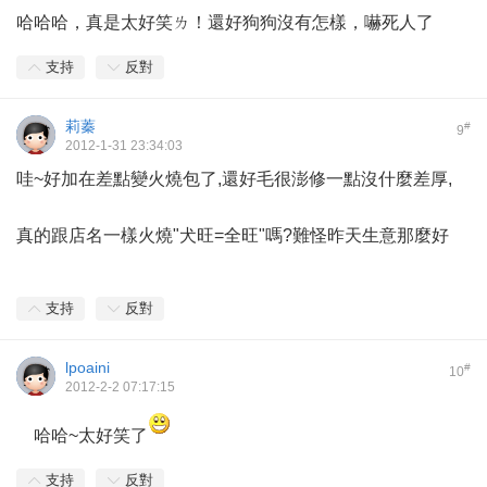
哈哈哈，真是太好笑ㄌ！還好狗狗沒有怎樣，嚇死人了
支持
反對
莉蓁
#
9
2012-1-31 23:34:03
哇~好加在差點變火燒包了,還好毛很澎修一點沒什麼差厚,
真的跟店名一樣火燒"犬旺=全旺"嗎?難怪昨天生意那麼好
支持
反對
lpoaini
#
10
2012-2-2 07:17:15
哈哈~太好笑了
支持
反對