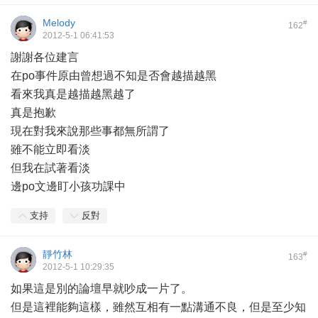
Melody
#
162
2012-5-1 06:41:53
謝謝各位建言
在po事件原由曾想過不知是否會越描越黑
看來我真是越描越黑越了
真是抱歉
現在對我來說那些事都無所謂了
雖不能立即看淡
但我在試著看淡
邊po文邊盯小孩功課中
支持
反對
靜竹林
#
163
2012-5-1 10:29:35
如果這是別的論壇早就吵成一片了。
但是這裡能夠這樣，雖然互相有一點溝通不良，但是至少知