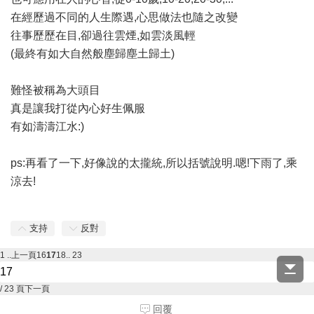
在經歷過不同的人生際遇,心思做法也隨之改變
往事歷歷在目,卻過往雲煙,如雲淡風輕
(最終有如大自然般塵歸塵土歸土)
難怪被稱為大頭目
真是讓我打從內心好生佩服
有如濤濤江水:)
ps:再看了一下,好像說的太攏統,所以括號說明.嗯!下雨了,乘
涼去!
支持
反對
1 ..
上一頁
16
17
18
.. 23
/ 23 頁
下一頁
回覆