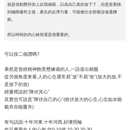
就是強制壓抑加上自我催眠，以為自己真的放下了，但是當累積
到極限爆炸之後，產生的反彈力量，可能會比全部都沒做還糟
糕。
所以時時的內心檢視還是很重要的。
可以按二個讚嗎?
果然是曾經精神飽受歷練過的人,一語道出精髓
從另個角度來看,人的心念通常易"放"不易"收"(放大的放,不
是放下的放)
經書裡說的"降伏其心"
其實也可說是"降伏自己的心"(收伏放大的心念,心念如水能
載舟亦能覆舟)
有句話說:十年河東,十年河西,好壞照輪
也可應用在人的心智,從0-10歲,10-20,20-30,...