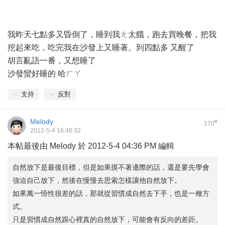
我昨天七點多又昏倒了，睡到我ㄤ太餓，跑去買晚餐，把我
挖起來吃，吃完我在沙發上又睡著。到四點多 又醒了
胡言亂語一番，又想睡了
沙發蠻好睡的 哈ㄏㄚ
支持
反對
Melody
#
170
2012-5-4 16:46:32
本帖最後由 Melody 於 2012-5-4 04:36 PM 編輯
自然放下是最後目標，但是如果摸不著邊際的話，還是要先學會
強迫自己放下，然後在慢慢去思索怎樣讓他自然放下。
如果萬一悟性很差的話，那就從習慣成自然去下手，也是一種方
式。
只是習慣成自然跟心裡真的自然放下，可能會有反向的差距。