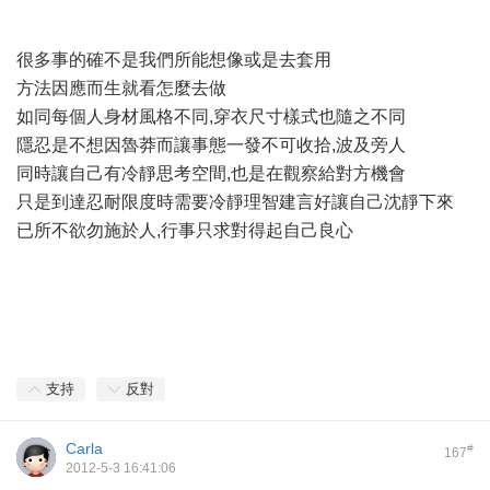
很多事的確不是我們所能想像或是去套用
方法因應而生就看怎麼去做
如同每個人身材風格不同,穿衣尺寸樣式也隨之不同
隱忍是不想因魯莽而讓事態一發不可收拾,波及旁人
同時讓自己有冷靜思考空間,也是在觀察給對方機會
只是到達忍耐限度時需要冷靜理智建言好讓自己沈靜下來
已所不欲勿施於人,行事只求對得起自己良心
支持
反對
Carla
#
167
2012-5-3 16:41:06