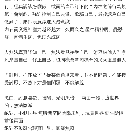
行，經典說該怎麼做，或而給自己訂下的＂內在道德行為規
範＂會制約、強迫控制自己去做、欺騙自己，最後認為自己
做到了，壓抑表意識進入潛意識.......
內在衝突經神壓力越來越大，久而久之 產生精神病、憂鬱
症、肉體生病、免疫系統病
人無法真實認知自己，無法看見接受自己，怎容納他人? 拿
尺來量自己，修正自己，也同樣會拿同標準的尺來度量他人
＂討厭、不能放下＂從某個角度來看，並不是問題，不能接
受討厭、不放下才是個問題，不能解脫
黑白、討厭喜歡、陰陽、光明黑暗......兩面一體，這世界
的，無法斷滅
絕對、不動世界 無時間空間陰陽未判，現實世界 動生陰陽
前後兩面
絕對不動融合現實世界。圓滿無礙