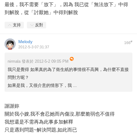
最後，我不需要「放下」，因為 我已從「無法放下」中得
到解脫，從「討厭她」中得到解脫
支持
反對
Melody
#
166
2012-5-3 07:31:37
nirmala 發表於 2012-5-2 09:05 PM
我只是覺得 如果真的為了衛生紙的事情很不高興，為什麼不直接
問對方呢？
如果是我，又很介意的情形下，我 ...
謝謝妳
關於我小嫂,我不會忍她而內傷沒,那麼脆弱也不值得
我想還是不需再為此事多加解釋
只是遇到問題~解決問題,如此而已