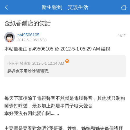
新生報到 笑談生活
金紙香鋪店的笑話
pt49506105
#
161
2012-5-1 05:16:33
本帖最後由 pt49506105 於 2012-5-1 05:29 AM 編輯
小幸子 發表於 2012-5-1 12:34 AM
起碼也不用吵吵鬧鬧吧.
每天下班後除了電視聲音不然就是電腦聲音，其他就只剩狗
睡覺打呼聲，最多加上鄰居串門子聊天聲音
幸好我沒有因此變自閉.......
主要還是要看對象吧?我哥哥、嫂嫂、姊姊和姊夫每個禮拜