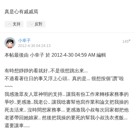
真是心有戚戚焉
支持
反對
小幸子
#
145
2012-4-30 04:24:13
本帖最後由 小幸子 於 2012-4-30 04:59 AM 編輯
有時想靜靜的看就好..不是很想跳出來...
不過看著往日的事又浮上心頭.. 真的是... 很想按個"讚"啦
~~~
我感激眾友人眾神明的支持.. 讓我有份工作來轉移家務事的
爭吵..更感激..我老公.. 讓我唸書幫他寫作業和論文把我操的
死去活來.. 沒時間想家務事... 更感激我小叔每次回家都把他
老婆帶回她娘家.. 然後把我操的要死的幫我小叔洗衣煮飯...
還要讓車.....