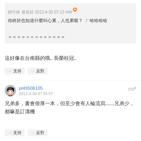
靜竹林 發表於 2012-4-30 07:13 AM
你終於也知道什麼叫心累，人也累喔？ ㄏ哈哈哈哈
＝＝＝＝＝＝＝＝＝＝＝＝＝
這好像在台南縣的哦.. 長榮桂冠..
支持
反對
pt49506105
#
150
2012-4-30 07:58:57
兄弟多，書會很厚一本，但至少會有人輪流寫.......兄弟少，
都嘛是訂溝機
支持
反對