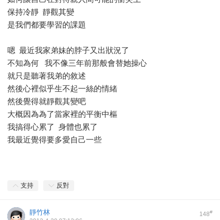
保持冷靜 靜觀其變
是我們都要學習的課題
嗯 最近我家弟妹的脖子又出狀況了
不知為何 我不像三年前那般會替她操心
就只是聽著我弟的敘述
然後心裡似乎生不起一絲的情緒
然後覺得就靜觀其變吧
大概因為為了當家裡的平衡中樞
我搞得心累了 身體也累了
我最近覺得要多愛自己一些
支持
反對
靜竹林
#
148