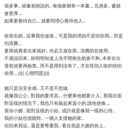
很多事.. 就像老師說的.. 每個家都有一本書... 兄弟多.. 書就
會更厚...
如果要善待自己... 就要同理心善待他人...
收衛生紙.. 這事我也做過... 可是我的理由不是怕你用... 而是
怕浪費...
要用就再拿出來就好.. 何必又放在那.. 浪費的在使用..
不過說回來.. 妳明明知道上洗手間衛生紙會不夠..本來在出
發前就要再檢查.. 而不是用到沒有了.. 才在怪別人收的快怕
你用... (((( 心態問題))))
她只是沒安全感.. 又不是不想做.
就像我公公.. 對我的要求高... 什麼事他都要介入.. 那我在面
對這樣的情況下.. 我也只有躲起來當小的.讓他使喚....
當你小嫂.. 面對這樣的小姑.. 或許就是像我一樣的心情..
我的小姑也很能幹.. 一個人支撐她的家..
但回來我這.. 還是要尊重我.. 看在我是大嫂的份上..