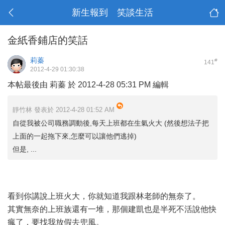
新生報到 笑談生活
金紙香鋪店的笑話
莉蓁
#
141
2012-4-29 01:30:38
本帖最後由 莉蓁 於 2012-4-28 05:31 PM 編輯
靜竹林 發表於 2012-4-28 01:52 AM
自從我被公司職務調動後,每天上班都在生氣火大 (然後想法子把
上面的一起拖下來,怎麼可以讓他們逃掉)
但是, ...
看到你講說上班火大，你就知道我跟林老師的無奈了。
其實無奈的上班族還有一堆，那個建凱也是半死不活說他快
瘋了，要找我放假去兜風。