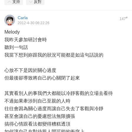
支持
反對
Carla
#
147
2012-4-30 06:22:26
Melody
我昨天參加研討會時
聽到一句話
我當下想到妳跟我的狀況可能都是如這句話說的
心放不下是因於關心過度
但最後卻導致將自己的心關閉了起來
其實看別人的事我們大都能以冷靜客觀的立場去看待
不過如果牽涉到自己至親的人時
往往會因為關心過度而讓自己失去了客觀與冷靜
甚至會讓自己的憂慮想法無限擴張
搞得心情跟看法都變得糟糕透頂
如何讓自己在對待親人間可能的衝突上