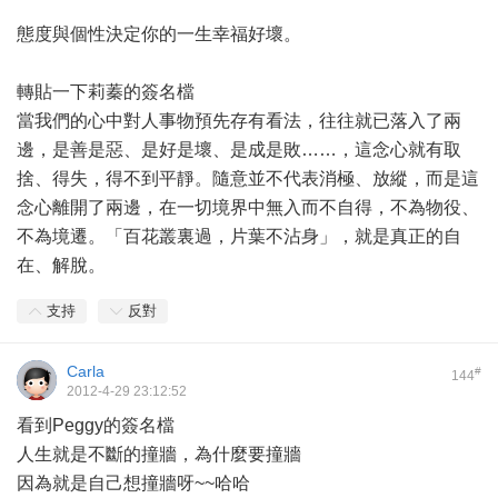
態度與個性決定你的一生幸福好壞。
轉貼一下莉蓁的簽名檔
當我們的心中對人事物預先存有看法，往往就已落入了兩
邊，是善是惡、是好是壞、是成是敗……，這念心就有取
捨、得失，得不到平靜。隨意並不代表消極、放縱，而是這
念心離開了兩邊，在一切境界中無入而不自得，不為物役、
不為境遷。「百花叢裏過，片葉不沾身」，就是真正的自
在、解脫。
支持
反對
Carla
#
144
2012-4-29 23:12:52
看到Peggy的簽名檔
人生就是不斷的撞牆，為什麼要撞牆
因為就是自己想撞牆呀~~哈哈