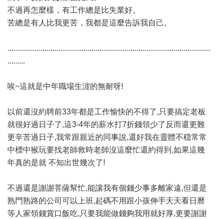
不過再怎麼樣，有工作總是比失業好。
苦總是有人比我更苦，我都是這麼告訴我自己。
........................................................................................................
.........
唉~這就是中年職場生漄的無耐呀!
以前還沒約聘前33年都是工作愉快的不得了,只要搞定老板
就很好過日子了,這3-4年的薪水打7折錢領少了反而還更難
更辛苦過日子,我常跟親近的同事說,還好我在靈體不穏常常
中標中猴玩要找老師救時老師沒這麼忙還約得到,如果這幾
年真的是就 不知出世幾次了!
不過還是謝謝菩薩幫忙,能讓我有個錢少事多離家遠,但還是
熟門熟路的公司可以上班,起碼不用跟小孩伸手天天看日曆
等人家領錢賞口飯吃,只要我能做錢夠我用就好厚,更要謝謝