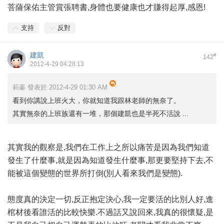
菩薩保佑主管賞張聘書,身體也要健康也才賺得起厚,感恩!
支持
反對
建凱
#
142
2012-4-29 04:28:13
莉蓁 發表於 2012-4-29 01:30 AM
看到你講說上班火大，你就知道我跟林老師的無奈了。
其實無奈的上班族還有一堆，那個建凱也是半死不活說 ...
其實我的觀察是,我們在工作上之所以痛苦是因為我們知道
發生了什麼事,就是因為知道發生什麼事,那更要堅持下去,不
能被這個變態的世界所打倒(別人看來我們是變態).
態度真的決定一切,反正抱定決心,我一定要活的比別人好,進
棺材後看誰活的比較快樂.不過話又說回來,我真的很懷疑,是