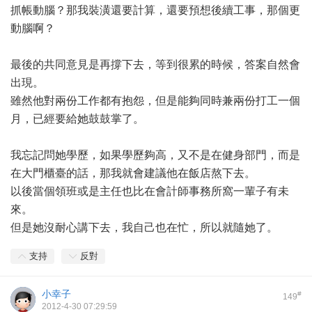
抓帳動腦？那我裝潢還要計算，還要預想後續工事，那個更
動腦啊？
最後的共同意見是再撐下去，等到很累的時候，答案自然會
出現。
雖然他對兩份工作都有抱怨，但是能夠同時兼兩份打工一個
月，已經要給她鼓鼓掌了。
我忘記問她學歷，如果學歷夠高，又不是在健身部門，而是
在大門櫃臺的話，那我就會建議他在飯店熬下去。
以後當個領班或是主任也比在會計師事務所窩一輩子有未
來。
但是她沒耐心講下去，我自己也在忙，所以就隨她了。
支持
反對
小幸子
#
149
2012-4-30 07:29:59