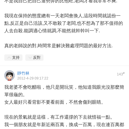
不是我自己把自己運勢弄的比他旺,老闆才看我非常不爽.
我現在保持的態度總有一天老闆會換人,這段時間就認份一
點,反正是自己活該,又不敢殺了老闆,也不想為了那不值得的
人去自殺.能調適心情就調,不能然就幹幹叫一下.
真的老師說的對,時間常是解決難處理問題的最好方法.
支持
反對
靜竹林
#
143
2012-4-29 09:17:22
我老婆不會吃醋啦，他只是開玩笑，他知道我眼光沒那麼簡
單很龜的。
女人最好只看背影不要看前面，不然會傷到眼睛。
現在的景氣就是這樣，有工作還撐的下去就惜福一點。
我一個朋友就是年新近兩百萬，換成一百萬，現在連百萬都