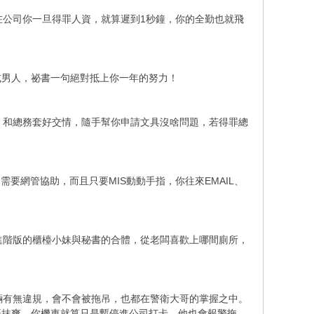
在公司你一旦得罪人資，就算遲到1秒鐘，你的全勤也就飛
或男人，祕書一句絕對抵上你一年的努力！
，和總務套好交情，隨手幫你申請文具沒啥問題，若得罪總
需要網管協助，而且只要MIS動動手指，你往來EMAIL、
進階版的櫃檯小妹與秘書的合體，從老闆喜歡上哪間廁所，
輛有無違規，會不會被拖吊，也都在警衛大哥的掌握之中。
哥抹爽，你機車就算只是暫停進公司打卡，他也會報警拖