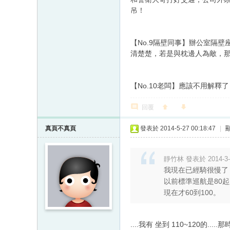
吊！
【No.9隔壁同事】辦公室隔
清楚楚，若是與枕邊人為敵，
【No.10老闆】應該不用解
回覆
真頁不真頁
發表於 2014-5-27 00:18:47
|
靜竹林 發表於 2014-3-3
我現在已經騎很慢了
以前標準巡航是80起
現在才60到100。
....我有 坐到 110~120的...