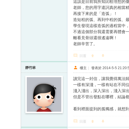
這該是目前我所知比較理想的
老師，您的用字遣詞真的相當
再接下來的是「造弧」！
造短程的弧、再到中程的弧、
學生發現這樣造弧的過程當中
不過這個部分我還需要再體會
離看見骨頭還很遙遠啊！
老師辛苦了。
回覆
靜竹林
樓主
|
發表於 2014-5-5 21:20:
讀完這一封信，讓我覺得萬法
一樣有深淺，一樣有站在不同
淺入淺出，深入深出，淺入深
但是不管出發點在哪裡，結論
看到裡面提到的孤獨感，就想
回覆