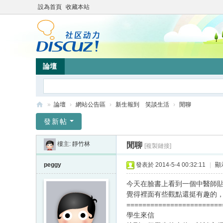
設為首頁
收藏本站
論壇
»
論壇
›
網站公告區
›
新生報到 笑談生活
›
閒聊
靜
發新帖
竹
樓主:
靜竹林
閒聊
[複製鏈接]
林
心
peggy
發表於 2014-5-4 00:32:11
|
顯
靈
今天在臉書上看到一個中醫師
網
覺得裡面有些觀點還挺有趣的
========================
站
學生來信