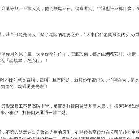
薪、升遷等無一不靠人資，他們無處不在。偶爾遲到、早退也許不算什麽，
參謀，甚至可能是情人！除了老闆的老婆之外，1天中陪伴老闆最久的女人/
，小至你用的原子筆，大至你坐的位子，電腦設備，都是由總務安排、採購
你說「請填單，跑流程」！
，最離不開的就是電腦，電腦一旦有問題，就算你年資再久，位階在大，還是
人知道的，就通通走光啦！
中，最資深員工不是高階主管，反而是打掃阿姨等基層人員，打掃阿姨猶如
蝦米小祕密，打掃阿姨通通一清二楚。
大門，不讓人隨意進出是警衛先生的原則，有時候甚至停放在公司前後的車
頭發生什麼事情你也能稍知一二，進出公司也能輕鬆自如，但若讓警衛大