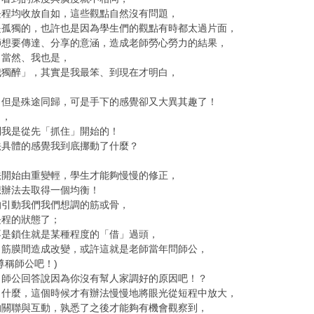
長程均收放自如，這些觀點自然沒有問題，
是孤獨的，也許也是因為學生們的觀點有時都太過片面，
師想要傳達、分享的意涵，造成老師勞心勞力的結果，
，當然、我也是，
我獨醉」，其實是我最笨、到現在才明白，
，但是殊途同歸，可是手下的感覺卻又大異其趣了！
』，
到我是從先「抓住」開始的！
法具體的感覺我到底挪動了什麼？
法開始由重變輕，學生才能夠慢慢的修正，
想辦法去取得一個均衡！
的引動我們我們想調的筋或骨，
長程的狀態了；
不是鎖住就是某種程度的「借」過頭，
、筋膜間造成改變，或許這就是老師當年問師公，
尊稱師公吧！)
，師公回答說因為你沒有幫人家調好的原因吧！？
了什麼，這個時候才有辦法慢慢地將眼光從短程中放大，
的關聯與互動，孰悉了之後才能夠有機會觀察到，