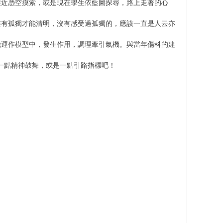
接近憑空摸索，或是現在學生依藍圖探尋，路上走著的心
唯有孤獨才能清明，沒有感受過孤獨的，應該一直是人云亦
機運作模型中，發生作用，調理牽引氣機。與當年傷科的建
們一點精神鼓舞，或是一點引路指標吧！