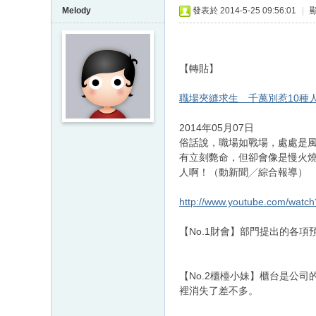
Melody
發表於 2014-5-25 09:56:01
|
【轉貼】
職場夾縫求生 千萬別惹10種
2014年05月07日
俗話說，職場如戰場，處處是
有立刻斃命，但卻會像是慢火燒
人啊！（動新聞╱綜合報導）
http://www.youtube.com/wat
【No.1財會】部門提出的各
【No.2櫃檯小妹】櫃台是公
裡消失了差不多。