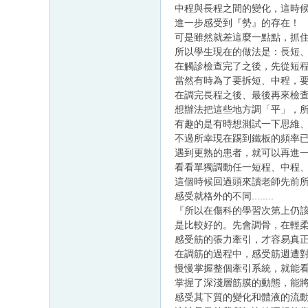
中程與長程之間的變化，這時
進一步感受到『勢』的存在！
可是雖然就差這麼一點點，抓
所以學生現在的做法是：長短
在觸診檢查完了之後，先從短
當然有時為了要拆短、中程，
在調完長程之後、最後再來檢
想辦法把這些地方調「平」，
有趣的是有時想測試一下思維
不過所幸現在踢到鐵板的頻率
遇到更熟的患者，就可以再進
看看單獨調動任一短程、中程
這個時候回過頭來讀老師先前
感受就格外的不同........
『所以在傷科的學習次第上仍
是比較好的。先會調骨，在輕
感受筋的張力牽引，才容易真
在調筋的過程中，感受筋週遭
慢慢掌握整個牽引系統，就能
掌握了深淺層筋膜的動態，能
感受其下質的變化和體液的流