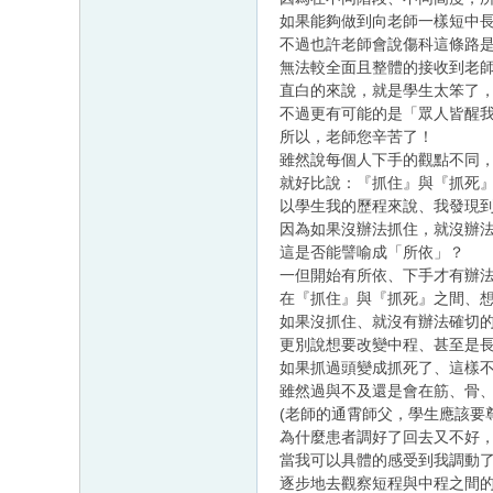
如果能夠做到向老師一樣短中
不過也許老師會說傷科這條路
無法較全面且整體的接收到老
直白的來說，就是學生太笨了
不過更有可能的是「眾人皆醒
所以，老師您辛苦了！
雖然說每個人下手的觀點不同
就好比說：『抓住』與『抓死
以學生我的歷程來說、我發現
因為如果沒辦法抓住，就沒辦
這是否能譬喻成「所依」？
一但開始有所依、下手才有辦
在『抓住』與『抓死』之間、
如果沒抓住、就沒有辦法確切
更別說想要改變中程、甚至是
如果抓過頭變成抓死了、這樣
雖然過與不及還是會在筋、骨
(老師的通霄師父，學生應該要
為什麼患者調好了回去又不好
當我可以具體的感受到我調動
逐步地去觀察短程與中程之間