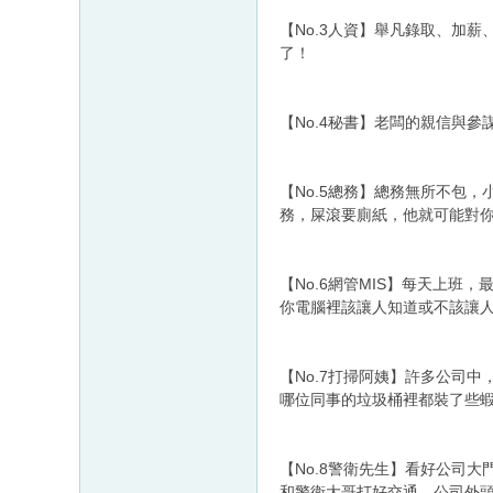
【No.3人資】舉凡錄取、加
了！
【No.4秘書】老闆的親信與
【No.5總務】總務無所不包
務，屎滾要廁紙，他就可能對
【No.6網管MIS】每天上班
你電腦裡該讓人知道或不該讓
【No.7打掃阿姨】許多公司
哪位同事的垃圾桶裡都裝了些
【No.8警衛先生】看好公司
和警衛大哥打好交通，公司外