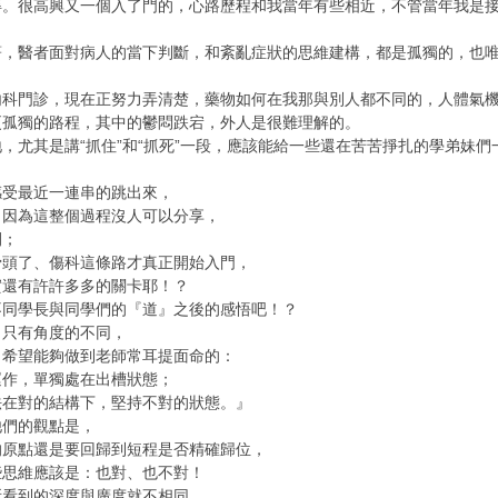
得。很高興又一個入了門的，心路歷程和我當年有些相近，不管當年我是
著，醫者面對病人的當下判斷，和紊亂症狀的思維建構，都是孤獨的，也
內科門診，現在正努力弄清楚，藥物如何在我那與別人都不同的，人體氣
更孤獨的路程，其中的鬱悶跌宕，外人是很難理解的。
，尤其是講“抓住”和“抓死”一段，應該能給一些還在苦苦掙扎的學弟妹
感受最近一連串的跳出來，
，因為這整個過程沒人可以分享，
間；
骨頭了、傷科這條路才真正開始入門，
實還有許許多多的關卡耶！？
不同學長與同學們的『道』之後的感悟吧！？
、只有角度的不同，
，希望能夠做到老師常耳提面命的：
運作，單獨處在出槽狀態；
法在對的結構下，堅持不對的狀態。』
他們的觀點是，
的原點還是要回歸到短程是否精確歸位，
些思維應該是：也對、也不對！
所看到的深度與廣度就不相同，