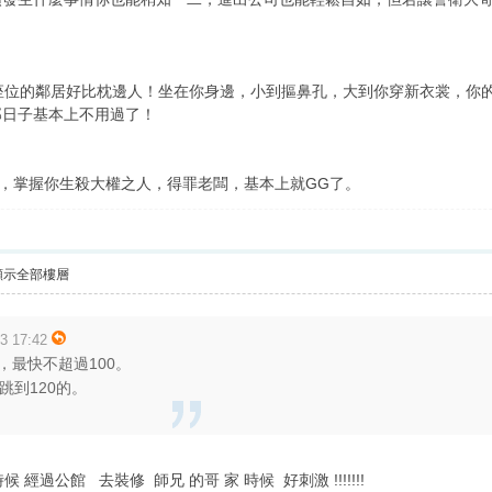
壁座位的鄰居好比枕邊人！坐在你身邊，小到摳鼻孔，大到你穿新衣裳，你
那日子基本上不用過了！
釋了，掌握你生殺大權之人，得罪老闆，基本上就GG了。
顯示全部樓層
 17:42
，最快不超過100。
跳到120的。
..那時候 經過公館 去裝修 師兄 的哥 家 時候 好刺激 !!!!!!!