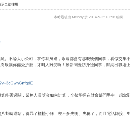
顯示全部樓層
本帖最後由 Melody 於 2014-5-25 01:58 編輯
人
風險。不論大小公司，在你我身邊，永遠都會有那麼幾個同事，看似交集
肉般讓你備受折磨，才叫人難受啊！動新聞走訪身邊同事，歸納出職場上
ch?v=3cGwnGnfgdE
項預算能否過關，業務人員獎金如何計算，全都掌握在財會部門手中，想拿
司的八卦轉運站，得罪了櫃檯小妹，差不多失明、失聰了，而且電話轉接、