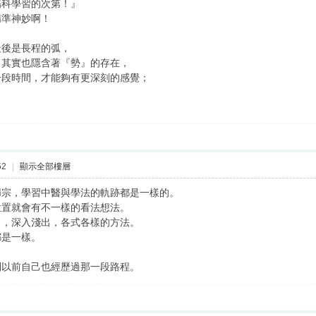
傷科學習的次第！』
精準神妙啊！
最後是長程的弧，
，其實也隱含著『勢』的存在，
一段時間，才能夠有更深刻的感覺；
52
|
顯示全部樓層
歸宗，學習中醫與學法的軌跡都是一樣的。
位置就會有不一樣的看法想法。
出，深入淺出，各式各樣的方法。
都是一樣。
到以前自己也經歷過那一段路程。