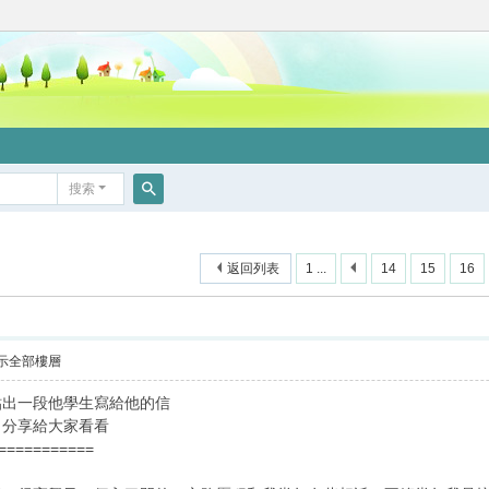
搜索
搜
索
返回列表
1 ...
14
15
16
示全部樓層
貼出一段他學生寫給他的信
，分享給大家看看
===========