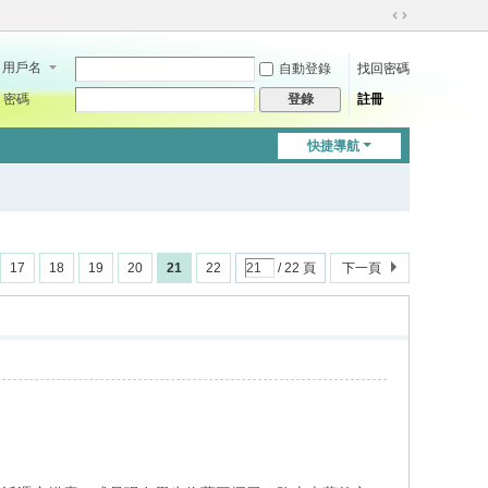
切
換
用戶名
自動登錄
找回密碼
到
寬
密碼
註冊
登錄
版
快捷導航
17
18
19
20
21
22
/ 22 頁
下一頁