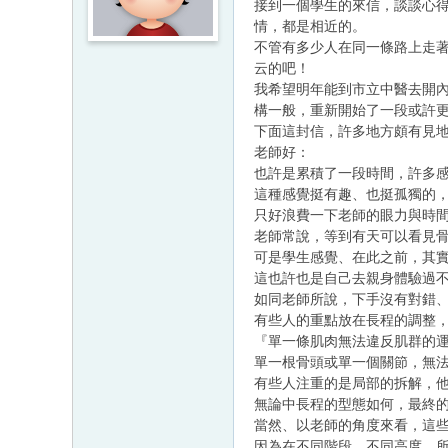
接到一個學生的來信，談談心
情，都是相近的。
不管有多少人在同一條路上走
云的吧！
我希望明年能到市立中醫去開
構一般，重新開始了一段或許
下面這封信，許多地方頗有見地
老師好：
也許是累積了一段時間，許多
這種感覺挺有趣、也挺孤獨的
只好浪費一下老師的眼力與時
老師常說，等到有天可以看見
可是學生感覺、在此之前，其
這也許也是自己去親身體驗過
如同老師所說，下手沒有對錯
有些人的重點放在長程的調整
『單一條肌肉無法違反肌群的
單一根骨頭或單一個關節，無
有些人注重的是局部的拆解，
無論中長程的型態如何，最終
當然、以老師的角度來看，這
因為在不同階段、不同高度，