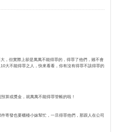
不大，但實際上卻是萬萬不能得罪的，得罪了他們，雖不會
10大不能得罪之人，快來看看，你有沒有得罪不該得罪的
到預算或獎金，就萬萬不能得罪管帳的啦！
郵件寄發也要櫃檯小妹幫忙，一旦得罪他們，那跟人在公司