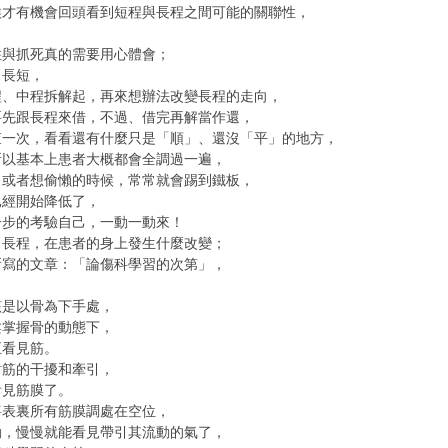
候才有機會回頭看到短程與長程之間可能的關聯性，
住與抓死真的需要用心體會；
、長短，
程、中程拆解起，再來想辦法改變長程的走向，
要先跟長程來借，不過、借完再解當作還，
查一次，看看還有什麼只是「順」、還沒「平」的地方，
所以基本上患者大概都會全調過一遍，
、或者想偷懶的時候，常常就會踢到鐵板，
已經開始降低了，
一步的考驗自己，一動一動來！
、長程，在患者的身上發生什麼改變；
所寫的文章：「論傷科學習的次第」，
該是以骨為下手處，
柔掌握骨的動態下，
正看見筋。
對筋的干擾和牽引，
看見筋膜了。
將表裏所有筋膜調處在空位，
動，慢慢就能看見帶引其流動的氣了，