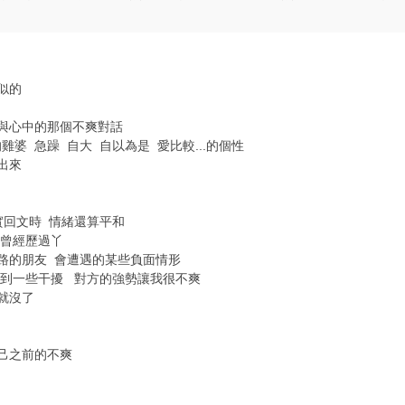
似的
與心中的那個不爽對話
婆 急躁 自大 自以為是 愛比較...的個性
出來
其實回文時 情緒還算平和
也曾經歷過丫
路的朋友 會遭遇的某些負面情形
遇到一些干擾 對方的強勢讓我很不爽
就沒了
己之前的不爽