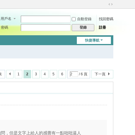
切
換
用戶名
自動登錄
找回密碼
到
寬
密碼
註冊
登錄
版
快捷導航
表
1
2
3
4
5
6
/ 6 頁
下一頁
來是詢問，但是文字上給人的感覺有一點咄咄逼人