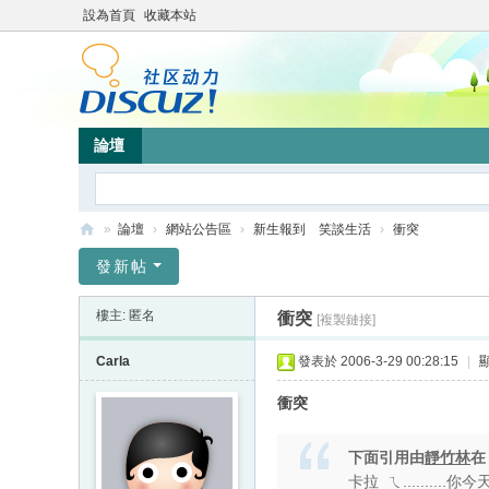
設為首頁
收藏本站
論壇
»
論壇
›
網站公告區
›
新生報到 笑談生活
›
衝突
靜
發新帖
竹
樓主: 匿名
衝突
[複製鏈接]
林
心
Carla
發表於 2006-3-29 00:28:15
|
靈
衝突
網
站
下面引用由
靜竹林
卡拉 ㄟ......