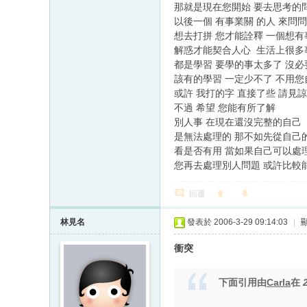
那就是現在您開始 要去思考的
以後一個 有事業關 的人 來問
想去打拼 您才能詮釋 一個想
解惑才能契合人心 生活上很多
都是學習 要學的事太多了 沒
該有的學習 一定少不了 不用您自
或許 我打的字 直接了些 請見諒
不過 希望 您能有所了解
別人事 在現在還沒完整的自己
是無法處理的 那不如先從自己
看是否有用 當如果自己可以處
您再去處理別人問題 或許比較能
回覆
林見名
發表於 2006-3-29 09:14:03
|
衝突
下面引用由
Carla
在