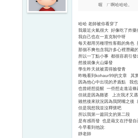
喔 ㄏ啊哈哈哈。
哈哈 老師被你看穿了
我最近火氣很大 好像吃了炸藥
我自己也在一直克制中呀
每天都用另種理性客觀的角色 
那個不爽包含我許多心裡潛藏的雞
所以一丁點小事 都很容易引發
然後就像火山爆發
學生昨天就被震得臉發青
昨晚看到kohaur99的文章 
因為他心中出現的矛盾點 我
也曾經想提醒 一些想走進這條
但就是因為雞婆 上次我才又
雖然後來狀況因為我閉嘴之後 
但是我想我並沒釋懷吧
所以我第一篇回文的第二段
是有感而發 也是藉文在抒發自
今早看到他說:
靜老師