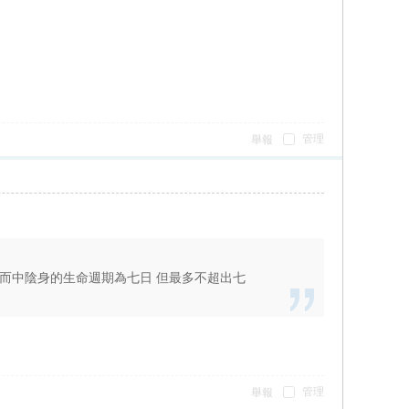
管理
舉報
 而中陰身的生命週期為七日 但最多不超出七
管理
舉報