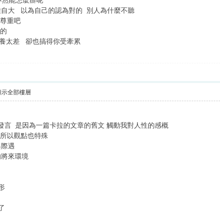
不然能怎麼辦呢
自大 以為自己的認為對的 別人為什麼不聽
就尊重吧
沒的
自己修養太差 卻也搞得你受牽累
顯示全部樓層
2]最原始的發言 是因為一篇卡拉的文章的舊文 觸動我對人性的感概
 所以觀點也特殊
與際遇
的將來環境
形
了