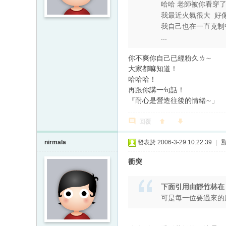
哈哈 老師被你看穿
我最近火氣很大 好
我自己也在一直克
...
你不爽你自己已經粉久ㄌ∼
大家都嘛知道！
哈哈哈！
再跟你講一句話！
『耐心是營造往後的情緒∼」
回覆
nirmala
發表於 2006-3-29 10:22:39
|
衝突
下面引用由
靜竹林
可是每一位要過來