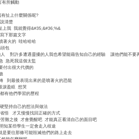
發言有所觸動
我有扯上什麼關係呢?
沒說清楚
我 我就覺得&#35;&#36;%&
就寫下那篇文字
噴著火的 哇哈哈哈
滿頭包
的人 對許多遭遇靈擾的人我也希望能藉告知自己的經驗 讓他們能不要
急 急死我這個太監
要付出很大代價的
聽
轉 到最後表現出來的是噴著火的恐龍
眼淚盈眶 想哭
靈都有他們學習的歷程
 硬堅持自己的想法與做法
省悟 才又慢慢找回正確的方式
苦難之後 才會覺醒吧 才能真正看清自己的面目吧
明知某些學生一定會走入歧途
就是要往那條可能毀滅他們的路上走去