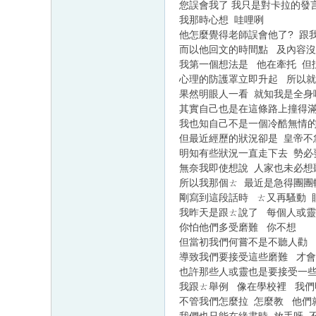
您誤會我了 我只是對卡拉的
我那時心想 哇哩咧
他怎麼覺得老師誤會他了? 跟
而以他回文的時間點 及內容
我第一個想法是 他在牽托 但扯上
心理的防護罩立即升起 所以
果然明眼人一看 就知我是全身
其實自己也是在這條路上撞得
我也知自己不是一個冷酷無情
但最近經歷的狀況卻是 皇帝不
明知有些狀況一直走下去 勢必
無奈我即使想說 人家也未必想
所以我那個ㄊ 最近是急得團團
剛寫到這段話時 ㄊ又再騷動 
我昨天是跟ㄊ說了 每個人或
你怕他們多受磨難 你不想
但當初我們何嘗不是不聽人勸
導致我們要接受這些磨難 才會
也許那些人或靈也是要接受一些
我跟ㄊ舉例 像在學校裡 我們
不管我們怎麼拉 怎麼教 他們