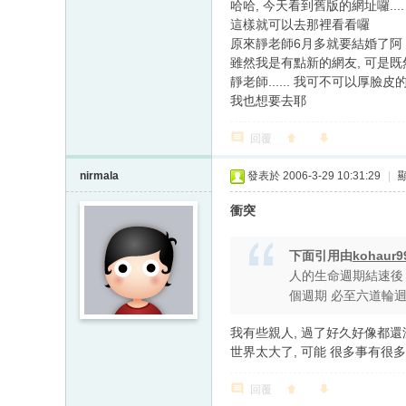
哈哈, 今天看到舊版的網址囉...
這樣就可以去那裡看看囉
原來靜老師6月多就要結婚了阿
雖然我是有點新的網友, 可是
靜老師...... 我可不可以厚臉
我也想要去耶
回覆
nirmala
發表於 2006-3-29 10:31:29
|
衝突
下面引用由
kohaur9
人的生命週期結速後
個週期 必至六道輪迴
我有些親人, 過了好久好像都還
世界太大了, 可能 很多事有很
回覆