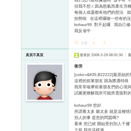
我們也只能在緣盡時 放手呀 
但我不想ㄊ因為怒氣而產生另種
每個人或靈都有他們的想法 
拍勢啦 在這裡囉唆一些有的
kohaur99 對不起囉 我
我反省中
回覆
真頁不真頁
發表於 2006-3-29 08:02:30
|
衝突
[color=&#35;B2222
這裡的前輩朋友 因為際遇特殊
我常常喘摩前輩朋友們的心境
試圖更暸解我所可能所需面對
kohaur99 您好
所謂看太多 聽太多 就是這種情
別人的事 是您的問題嗎?
看來 您已經 開始受到別人干擾
之前 我也這樣過