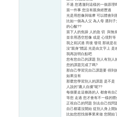
不過 您透澈到這樣的一個原理嗎
當一件事 您沒有親身經歷過
光是用想像與喘摩 可以體會到
比如一個為人父 為人母 遇到
的心酸??
當下人的焦躁 人的急 切 與無
並非用憑空想像 或是 心境對等
我之前試過 而後 發現 那就是
沒"親身"體認 光是由文字上 
我再說明白點吧
您有您自己的課題 別人有別人
您的課題完成了嗎?
那自己學習完自己課題要 得到
如果沒有
那麼您學習別人的課題 是不是
人說的"庸人自擾"呢??
每個要走這條路的人 都會有自
等您 走過 您才會有不一樣的體
正視自己的問題 別去自己找問
自己都還沒開始 從別人身上開始
比如您想找個事業來做 您開始了