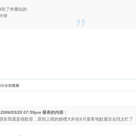
了
像吃了炸藥似的
制中呀
顯示全部樓層
在
2006/03/28 07:59pm
發表的內容：
的朋友我還是很歡迎，原則上我的婚禮大約在6月宴客地點還沒去找太忙