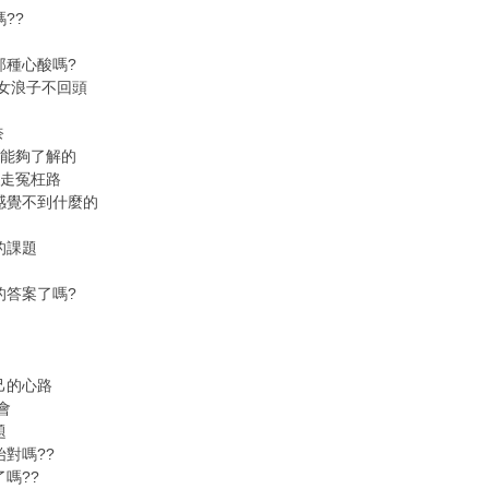
??
那種心酸嗎?
子女浪子不回頭
奈
 能夠了解的
在走冤枉路
是感覺不到什麼的
的課題
的答案了嗎?
己的心路
會
題
對嗎??
嗎??