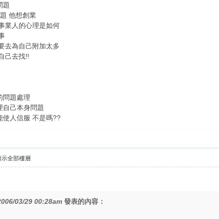
問題
問題 他想創業
有事業人的心理是如何
事
必要去為自己附加太多
己去找!!
的問題處理
理自己本身問題
使人信服 不是嗎??
顯示全部樓層
2006/03/29 00:28am
發表的內容：