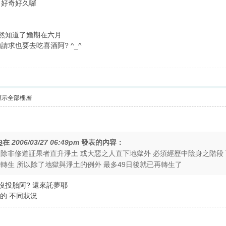
. 好奇好久囉
既然知道了婚期在六月
皮的請求也要去吃喜酒阿? ^_^
顯示全部樓層
9
在
2006/03/27 06:49pm
發表的內容：
 除非修道証果者直升淨土 或大惡之人直下地獄外 必須經歷中陰身之階段
轉生 所以除了地獄與淨土的例外 最多49日後就已再轉生了
沒投胎阿? 還來託夢耶
多的 不同狀況