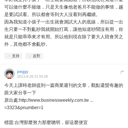
可以做什麼不能做，只是天生像他老爸月不能做的事情，越
是要試試看。所以都會等到大人沒看到再繼續。
因為我知道小孩子一出生就會測試大人的底線，所以從一出
生只要一不對亂吵我就開始打罵，讓他知道吵鬧沒有用，你
就是只能乖乖來才有用。所以他到現在除了要大人陪會哭之
外，其他都不會亂吵。
支持
反對
peggy
#
7
2013-9-26 21:55:26
今天上課時老師提到一篇商業週刊的文章，觀點還蠻有趣的
跟大家分享一下
原出處:
http://www.businessweekly.com.tw ...
=3323&pnumber=1
標題:台灣那麼努力那麼聰明，卻這麼便宜