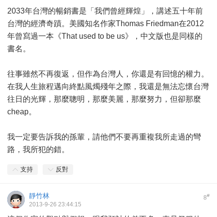
2033年台灣的暢銷書是「我們曾經輝煌」，講述五十年前
台灣的經濟奇蹟。美國知名作家Thomas Friedman在2012
年曾寫過一本《That used to be us》，中文版也是同樣的
書名。
往事雖然不再復返，但作為台灣人，你還是有回憶的權力。
在我人生旅程邁向終點風燭殘年之際，我還是無法忘懷台灣
往日的光輝，那麼聰明，那麼美麗，那麼努力，但卻那麼
cheap。
我一定要告訴我的孫輩，請他們不要再重複我所走過的彎
路，我所犯的錯。
支持
反對
靜竹林
#
8
2013-9-26 23:44:15