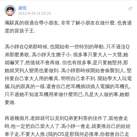
建凱
#
5
2013-9-24 11:53:24
珮騏真的很適合帶小朋友, 非常了解小朋友在做什麼, 也會適
度的當孩子王.
馮小靜在Q弟那時候, 也開始有一些特別的舉動, 只不過沒Q
弟那麼勇敢, 馮小靜天生膽子小. 很多事只要大人一大聲,她
就嚇哭了,然後就不會再做. 但也有很多事,是只要她堅持,那
她就哭到人變黑也要做到. 馮小靜那時候開始會偷襲別人, 堅
持要自己拿大人用的餐具, 明明自己拿不到. 開始學大人玩電
腦,玩的跟真的一樣.還會自己把耳機插頭插入電腦的耳機孔,
只不過她不知道耳機用來做什麼而已.凡是大人做的事,她都
要做.
再過幾個月,老師就可以見到Q弟更利害的佳作了,當他會走
時,他一定把自己當大人了.馮小靜一會走,就要推自己的娃娃
車子走,不要大人推.(我的OS是那我何必推車,你都會自己走