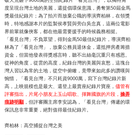
破天荒砸下9000萬的空拍紀錄片「看見台灣」，以獨特角
度呈現台灣土地的美麗，還提倡環保意識，勇奪第50屆金馬
獎最佳紀錄片；為了拍片而放棄公職的導演齊柏林，在領獎
時，特地感謝本片的監製侯孝賢與旁白吳念真，這兩位電影
界前輩就像俠客，都在他最需要援手的時候義務相挺。
「看見台灣」不負眾望，得到金馬50最佳紀錄片，導演齊柏
林為了「看見台灣」，放棄公務員退休金，還抵押房產籌措
資金，但當他發表得獎感言時，聽不出絲毫沉重只有感恩。
從神的角度，從雲的高度，紀錄台灣的美麗與哀愁，這塊台
灣人習以為常的土地，從空中俯瞰，竟帶來如此多的讚嘆與
惋惜，「看見台灣」不只耗資9000萬，寫下台灣紀錄片新
高，上映規模也是最大、還登上最賣座紀錄片寶座，
儘管有
評審指出，片尾小朋友上玉山唱歌、揮舞國旗的片段，
操弄
痕跡明顯
，但評審團主席李安認為，「看見台灣」傳遞的環
保訊息非常重要，絕對值得最佳紀錄片。
齊柏林：高空捕捉台灣之美