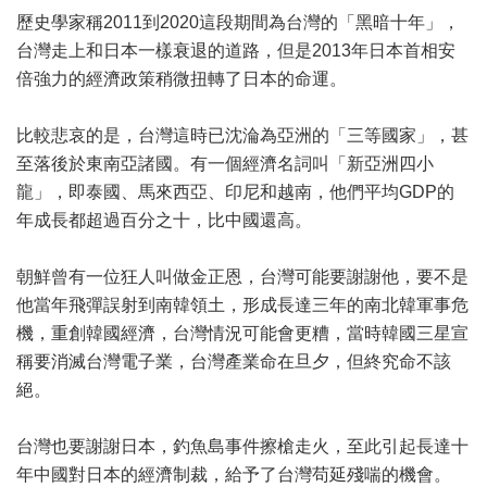
歷史學家稱2011到2020這段期間為台灣的「黑暗十年」，
台灣走上和日本一樣衰退的道路，但是2013年日本首相安
倍強力的經濟政策稍微扭轉了日本的命運。
比較悲哀的是，台灣這時已沈淪為亞洲的「三等國家」，甚
至落後於東南亞諸國。有一個經濟名詞叫「新亞洲四小
龍」，即泰國、馬來西亞、印尼和越南，他們平均GDP的
年成長都超過百分之十，比中國還高。
朝鮮曾有一位狂人叫做金正恩，台灣可能要謝謝他，要不是
他當年飛彈誤射到南韓領土，形成長達三年的南北韓軍事危
機，重創韓國經濟，台灣情況可能會更糟，當時韓國三星宣
稱要消滅台灣電子業，台灣產業命在旦夕，但終究命不該
絕。
台灣也要謝謝日本，釣魚島事件擦槍走火，至此引起長達十
年中國對日本的經濟制裁，給予了台灣苟延殘喘的機會。