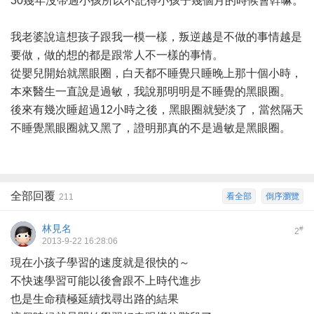
30幾年沒帶過小孩所以不記得小孩子幾個月的時候會幹嘛。
我老婆說這想孩子跟我一模一樣，叛逆越是不做的事情越是
要做，做的想的都是跟常人不一樣的事情。
從嬰兒開始就黑眼圈，白天都不睡覺只睡晚上那十個小時，
本來醫生一直說是過敏，我說那明明是不睡覺的黑眼圈。
後來有幾次睡超過12小時之後，黑眼圈就變淡了，當然隔天
不睡覺黑眼圈就又黑了，證明那真的不是過敏是黑眼圈。
全部回覆
看全部
倒序瀏覽
211
林見名
#
2
2013-9-22 16:28:06
現在小孩子學習的速度就是很快的～
不快速學習可能以後會跟不上時代進步
也是生命積極延續找尋出路的結果