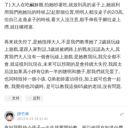
了).大人在吃鹹穌雞,怕她吵著吃,就放到高的桌子上,她就利
用我們抱她玩的時候,記起那個位置,明明人都沒桌子的2/3高,
但自己走過桌子的時候,看大人沒注意,順手伸長手腳往桌上
撈,就往嘴裡塞.
再來就失控了,是她指揮大人,不是我們教導她了.2歲就玩線
上遊戲,還跟人家對話,3歲就被網路上的戰友誤認為大人,其
實我們大人沒有一個會玩線上遊戲.是她教我玩,我完全都不
會.就這樣到玩現在,未來可以預期的是會持續大失控.我跟太
后說如果馮小靜有Q弟一半的聰明和膽子,那我們就完蛋了,
也同時毀掉一個小孩. Q弟老師還治得住,加上妮可也會一起
教, 我覺得他20歲時, 是可以教我這個65歲的老頭,沒有問題.
支持
反對
靜竹林
#
6
2013-9-24 19:31:41
幸好我堅持小孩子一出生就要開始教，所以他現在知道什麼