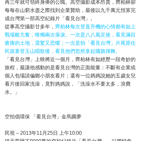
再三年就可領終身俸的公職。高空攝影成本昂貴，齊柏林卻
每每在山窮水盡之際找到企業贊助，最後以九千萬元預算完
成台灣第一部高空紀錄片「看見台灣」。
從事高空攝影廿多年，
齊柏林每次登直升機的心情都有如上
戰場般亢奮，唯獨兩次落淚。一次是八八風災後，看見滿目
瘡痍的土地，震驚又恐懼；一次是拍「看見台灣」片尾原住
民孩童登玉山唱歌後，看見他們忽然拿起國旗揮舞。
「看見台灣」上映將近一個月，齊柏林有如經歷一段奇妙的
旅程，最讓他感動的是看見台灣的正面能量：不斷有企業或
個人包場請偏鄉小朋友看片；還有一位媽媽說她的五歲女兒
看片後回家洗澡，竟對媽媽說，「洗澡水不要太多，浪費
水。」
空拍倡環保 「看見台灣」金馬圓夢
民視 – 2013年11月25日 上午10:00