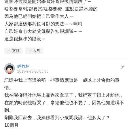
這個時候就是開始學習好奇跟模仿階段了～
啥都要拿/啥都要試/啥都要碰...重點是講不聽的
因為他已經開始把自己當作大人～
大家都這樣那我也可以的想法～～呵呵
自己好奇心大於父母親告知跟訓誡～～
這是很趣味的階段～
支持
反對
靜竹林
#
3
2013-9-23 00:05:36
記憶中我上面講的那一些事情應該是一歲以上才會做的事
情。
我在喝柳橙汁他馬上靠過來拿瓶子，我把蓋子鎖上才給他，
在鎖的時候他就哭了，拿給他他也不要了，因為他知道喝不
到。
剛剛我回家去，我妹妹看到小孩問我說，他多大了？
10個月