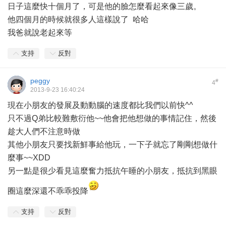
日子這麼快十個月了，可是他的臉怎麼看起來像三歲。
他四個月的時候就很多人這樣說了 哈哈
我爸就說老起來等
支持
反對
peggy
#
4
2013-9-23 16:40:24
現在小朋友的發展及動動腦的速度都比我們以前快^^
只不過Q弟比較難敷衍他~~他會把他想做的事情記住，然後
趁大人們不注意時做
其他小朋友只要找新鮮事給他玩，一下子就忘了剛剛想做什
麼事~~XDD
另一點是很少看見這麼奮力抵抗午睡的小朋友，抵抗到黑眼
圈這麼深還不乖乖投降
支持
反對