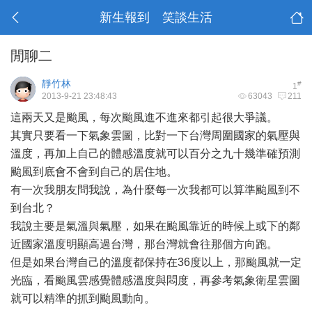
新生報到 笑談生活
閒聊二
靜竹林
#
1
2013-9-21 23:48:43
63043
211
這兩天又是颱風，每次颱風進不進來都引起很大爭議。
其實只要看一下氣象雲圖，比對一下台灣周圍國家的氣壓與
溫度，再加上自己的體感溫度就可以百分之九十幾準確預測
颱風到底會不會到自己的居住地。
有一次我朋友問我說，為什麼每一次我都可以算準颱風到不
到台北？
我說主要是氣溫與氣壓，如果在颱風靠近的時候上或下的鄰
近國家溫度明顯高過台灣，那台灣就會往那個方向跑。
但是如果台灣自己的溫度都保持在36度以上，那颱風就一定
光臨，看颱風雲感覺體感溫度與悶度，再參考氣象衛星雲圖
就可以精準的抓到颱風動向。