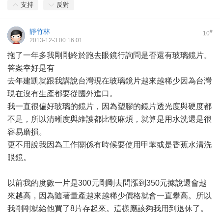
支持
反對
靜竹林
#
10
2013-12-3 00:16:01
拖了一年多我剛剛終於跑去眼鏡行詢問是否還有玻璃鏡片。
答案幸好是有
去年建凱就跟我講說台灣現在玻璃鏡片越來越稀少因為台灣
現在沒有生產都要從國外進口。
我一直很偏好玻璃的鏡片，因為塑膠的鏡片透光度與硬度都
不足，所以清晰度與維護都比較麻煩，就算是用水洗還是很
容易磨損。
更不用說我因為工作關係有時候要使用甲苯或是香蕉水清洗
眼鏡。
以前我的度數一片是300元剛剛去問漲到350元據說還會越
來越高，因為隨著量產越來越稀少價格就會一直攀高。所以
我剛剛就給他買了8片存起來。這樣應該夠我用到退休了。