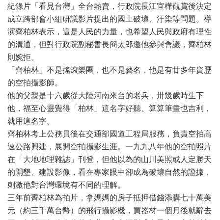
紀錄片「看見台灣」全台熱賣，行政院長江宜樺觀賞後決定
成立跨部會小組研議影片提出的國土破壞、汙染等問題。導
演齊柏林表示，這是人民的力量，也希望人民與政府有理性
的溝通，但對行政院副秘書長簡太郎邀他參與會議，齊柏林
則婉拒。
「齊柏林」不是搖滾樂團，也不是藝名，他是有廿多年資歷
的空拍攝影師。
他的父親是十六歲從大陸河南來台的老兵，卅幾歲時生下
他，福至心靈覺得「柏林」這名字好聽、算算筆畫也吉利，
就用這名字。
齊柏林考上公務員後在交通部國道工程局服務，負責空拍高
速公路興建，展開空拍攝影生涯。一九九八年他的空拍照片
在「大地地理雜誌」刊登，但他以為的山川美照或人定勝天
的開墾、建設影像，看在專家眼中卻成為破壞自然的證據，
刺激他對台灣環境有不同的理解。
三年前齊柏林為拍片，拿媽媽的房子抵押借錢添購七十萬美
元（約三千萬台幣）的飛行攝影機，買器材一個月後就辭去