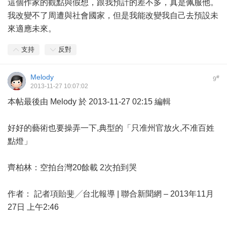
這個作家的觀點與假想，跟我預計的差不多，真是佩服他。
我改變不了周遭與社會國家，但是我能改變我自己去預設未
來適應未來。
支持
反對
Melody
#
9
2013-11-27 10:07:02
本帖最後由 Melody 於 2013-11-27 02:15 編輯
好好的藝術也要操弄一下,典型的「只准州官放火,不准百姓
點燈」
齊柏林：空拍台灣20餘載 2次拍到哭
作者： 記者項貽斐╱台北報導 | 聯合新聞網 – 2013年11月
27日 上午2:46