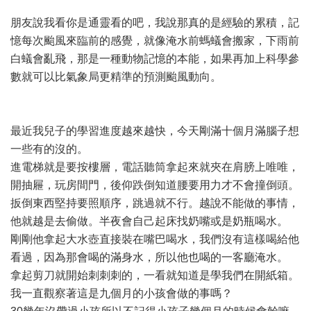
朋友說我看你是通靈看的吧，我說那真的是經驗的累積，記
憶每次颱風來臨前的感覺，就像淹水前螞蟻會搬家，下雨前
白蟻會亂飛，那是一種動物記憶的本能，如果再加上科學參
數就可以比氣象局更精準的預測颱風動向。
最近我兒子的學習進度越來越快，今天剛滿十個月滿腦子想
一些有的沒的。
進電梯就是要按樓層，電話聽筒拿起來就夾在肩膀上唯唯，
開抽屜，玩房間門，後仰跌倒知道腰要用力才不會撞倒頭。
扳倒東西堅持要照順序，跳過就不行。越說不能做的事情，
他就越是去偷做。半夜會自己起床找奶嘴或是奶瓶喝水。
剛剛他拿起大水壺直接裝在嘴巴喝水，我們沒有這樣喝給他
看過，因為那會喝的滿身水，所以他也喝的一客廳淹水。
拿起剪刀就開始刺刺刺的，一看就知道是學我們在開紙箱。
我一直觀察著這是九個月的小孩會做的事嗎？