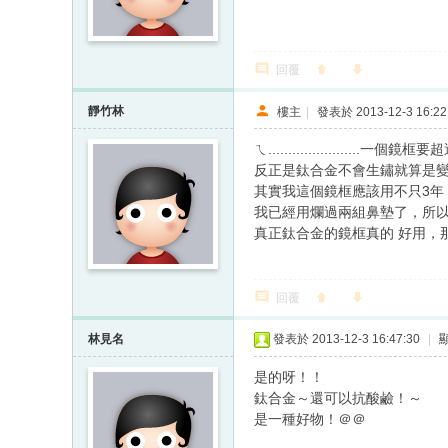
回覆
靜竹林
樓主
|
發表於 2013-12-3 16:22
ㄟ....................
反正是鈦合金不會生鏽就算是
其實我這個鏡框應該用不只3年，記憶中那時候
我已經用爛過兩組鼻墊了，所
真正鈦合金的鏡框真的 好用，
回覆
林見名
發表於 2013-12-3 16:47:30
|
是的呀！！
鈦合金～還可以抗酸鹼！～
是一種好物！＠＠