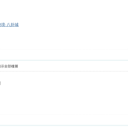
卦秘境·八卦城
顯示全部樓層
闆