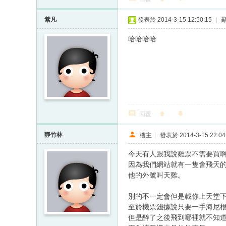
紫凡
發表於 2014-3-15 12:50:15
|
哈哈哈哈
回覆
靜竹林
樓主
|
發表於 2014-3-15 22:04
今天有人跟我說雞票不需要買
因為我們網站就有一隻會飛天
他的外號叫天雞。
別的不一定會但是載你上天堂
至於機票錢據說只要一手海尼
但是醉了之後飛到哪裡就不知