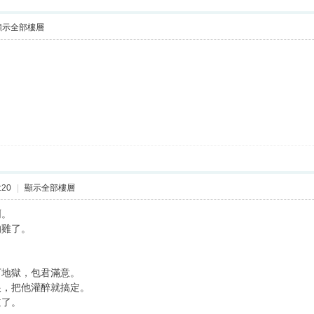
顯示全部樓層
:20
|
顯示全部樓層
啊。
的雞了。
下地獄，包君滿意。
根，把他灌醉就搞定。
道了。