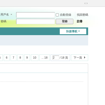
切
換
用戶名
自動登錄
找回密碼
到
寬
密碼
註冊
登錄
版
快捷導航
5
6
7
8
9
10
... 18
/ 18 頁
下一頁