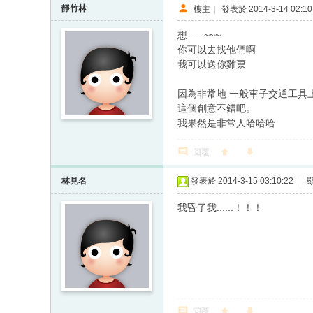
靜竹林
樓主
|
發表於 2014-3-14 02:10
想......~~~
你可以去找他們啊
我可以送你雞票
因為非常地 一般車子交通工具
這個創意不錯吧。
我果然是非常人哈哈哈
回覆
林見名
發表於 2014-3-15 03:10:22
|
我昏了我......！！！
回覆