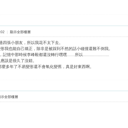
:02
|
顯示全部樓層
...一個鏡框要超過四張小朋友，所以我花不太下去。
變形我也能自己矯正，除非是被踩到不然的話小碰撞還難不倒我。
李峰毅都還沒轉行嘿嘿.......所以.......................
以應該是很久了沒錯。
那麼多年了不易變形還不會氧化變舊，真是好東西啊。
顯示全部樓層