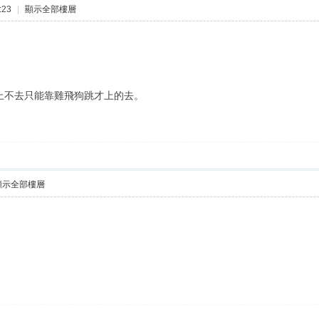
:23
|
顯示全部樓層
上不去只能靠雞飛狗跳才上的去。
顯示全部樓層