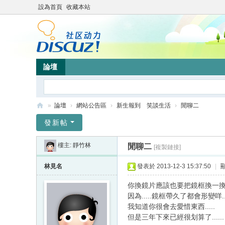
設為首頁
收藏本站
論壇
»
論壇
›
網站公告區
›
新生報到 笑談生活
›
閒聊二
靜
發新帖
竹
樓主:
靜竹林
閒聊二
[複製鏈接]
林
心
林見名
發表於 2013-12-3 15:37:50
|
靈
你換鏡片應該也要把鏡框換一換
網
因為.....鏡框帶久了都會形變咩..
我知道你很會去愛惜東西.....
站
但是三年下來已經很划算了......