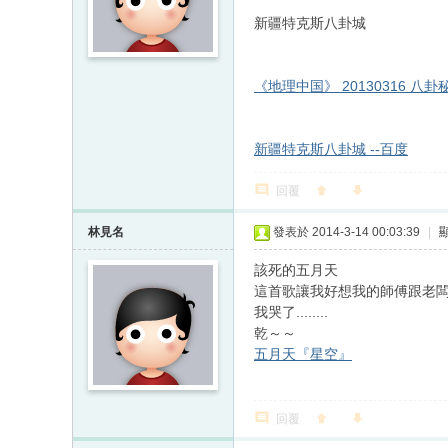
新疆特克斯八卦城
《地理中国》 20130316 八
新疆特克斯八卦城 --百度
回覆
林見名
發表於 2014-3-14 00:03:39
|
該死的五月天
這首歌讓我好想我的師傅跟老
我哭了........
乾～～
五月天『星空』
回覆