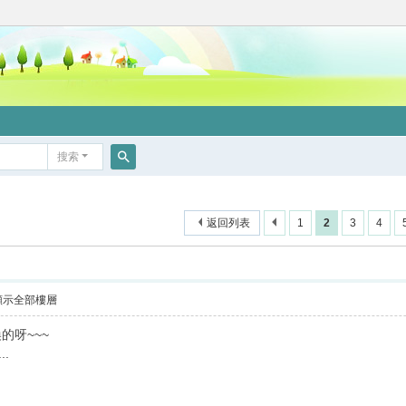
搜索
搜
索
返回列表
1
2
3
4
顯示全部樓層
的呀~~~
..