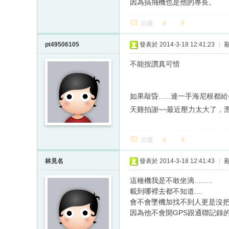
因為搞飛機也是他的專長。
回覆
pt49506105
發表於 2014-3-18 12:41:23
|
不能按讚真可惜
如果敲昏......連一手海尼根都給省了..
天雞拍謝~~最近壓力太大了，
回覆
林見名
發表於 2014-3-18 12:41:43
|
這種機我是不敢坐滴.........
載到哪裡去都不知道....
會不會墜機加找不到人更是沒
因為他不會開GPS跟通聯記錄