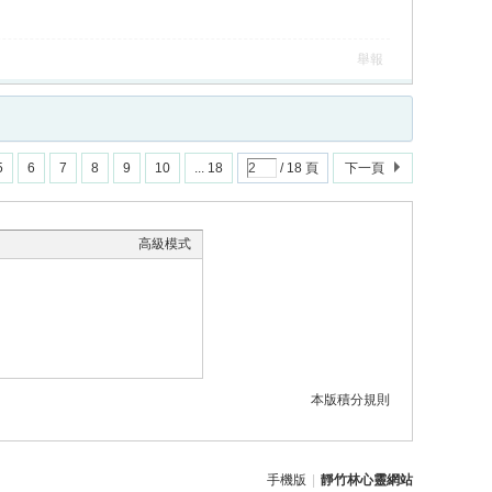
舉報
5
6
7
8
9
10
... 18
/ 18 頁
下一頁
高級模式
本版積分規則
手機版
|
靜竹林心靈網站