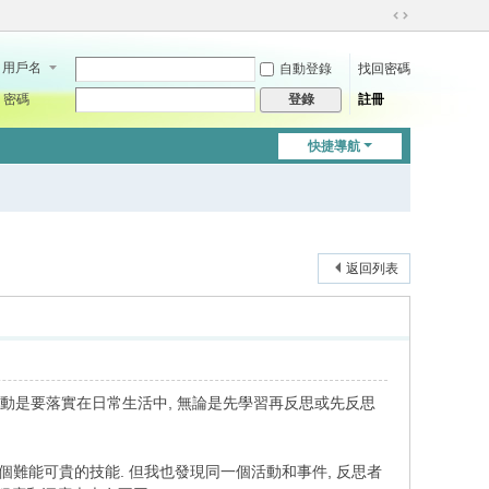
切
換
用戶名
自動登錄
找回密碼
到
寬
密碼
註冊
登錄
版
快捷導航
返回列表
動是要落實在日常生活中, 無論是先學習再反思或先反思
個難能可貴的技能. 但我也發現同一個活動和事件, 反思者