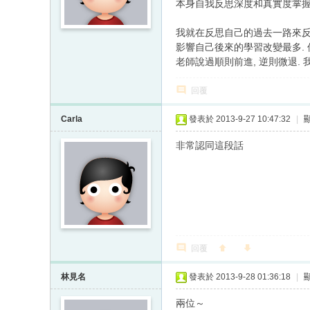
本身自我反思深度和真實度掌握
我就在反思自己的過去一路來反
影響自己後來的學習改變最多. 
老師說過順則前進, 逆則微退.
回覆
Carla
發表於 2013-9-27 10:47:32
|
非常認同這段話
回覆
林見名
發表於 2013-9-28 01:36:18
|
兩位～