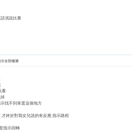
英語演說比賽
顯示全部樓層
走
航
玩看
跳掉
顯示找不到笨蛋這個地方
,才終於對我女兒說的有反應,指示路程
就是指示回轉