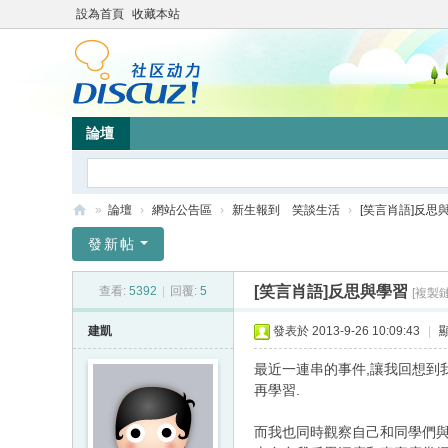
設為首頁
收藏本站
論壇
»
論壇
›
網站公告區
›
新生報到 笑談生活
›
[笑言肖語]反思
靜
發新帖
竹
[笑言肖語]反思與學習
查看:
5392
|
回覆:
5
[複製鏈
林
心
建凱
發表於 2013-9-26 10:09:43
|
靈
最近一連串的事件,讓我回想到
網
再學習.
站
而我也同時觀察自己和同學們與帶