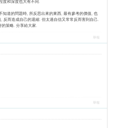
程度和深度也大有不同.
道的問題時, 所反思出來的東西, 最有參考的價值, 也
 反而造成自己的退縮. 但太過自信又常常反而害到自己.
的策略. 分享給大家.
舉報
舉報