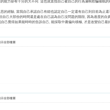
的能力卻有十分的大不同. 這也就直指自己被自己的行為邏輯欺騙催眠的
思的經驗, 當我自己承認自己有錯也認定自己一定還有自己到目前為止還不知
但自己大部份的時間還是處在自己認為自己沒問題的階段, 因為過度的自責,
 我自己覺得如果能時時的告訴自己, 能採取中庸偏向積極, 才是改變自己最好
顯示全部樓層
顯示全部樓層