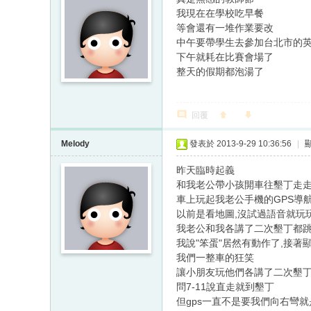
我現在在學校吃早餐
等會還有一堆作業要改
中午要帶學生去參加台北市的
下午就耗在比賽會場了
整天的假期都泡湯了
回覆
Melody
發表於 2013-9-29 10:36:56
|
昨天臨時起義
和我老公帶小孩開車往墾丁走
車上玩起我老公手機的GPS導
以前是看地圖,沒試過語音就玩
我老公和我各講了二次墾丁都
我說"笨蛋"居然有動作了,接著
我們一整車的狂笑
讓小朋友玩他們各講了二次墾丁
問7-11說直走就到墾丁
但gps一直不是要我們向右彎