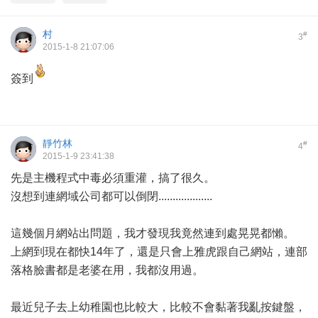
村
#
3
2015-1-8 21:07:06
簽到
靜竹林
#
4
2015-1-9 23:41:38
先是主機程式中毒必須重灌，搞了很久。
沒想到連網域公司都可以倒閉...................
這幾個月網站出問題，我才發現我竟然連到處晃晃都懶。
上網到現在都快14年了，還是只會上雅虎跟自己網站，連部
落格臉書都是老婆在用，我都沒用過。
最近兒子去上幼稚園也比較大，比較不會黏著我亂按鍵盤，