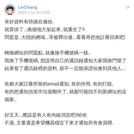
LinChiang
#
7
2015-1-11 01:13:50
幸好資料有持續在備份,
就算掛了...換個地方架起來, 就重生了!!
問題是..大陸的網域...等被釋出後...看看再把他註冊回來吧!
轉換網址的問題點, 就像換手機號碼一樣,
我換了手機號碼, 想說用自己的通訊錄通知大家我換門號了
結果發了通訊錄裡的資料, 卻不一定能保證知會到其他人...
依賴大家註冊所留的email通知, 有的停用, 有的打錯,
有的把通知信當作垃圾郵件了, 就都可能找不到新網址的這
個家..
好五天...應該是有人有內線消息吧!!哈哈
不過, 主要還是希望機器穩定下來才通知所有會員哩.