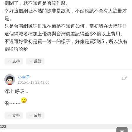
倒閉了，就不知道是否算作廢。
幸好這個網址不熱門除非是故意，不然應該不會有人註冊才
是。
只是台灣網域註冊現在價格不知道如何，當初我在大陸註冊
這個網域名稱加上優惠與台灣價差記得至少3倍以上費用。
不過還好當初是買一送一的樣子，好像是買5送5，所以沒有
虧啦哈哈哈
支持
反對
小幸子
#
10
2015-1-13 22:42:00
浮出 呼吸...
潛~~~~
支持
反對
1
2
3