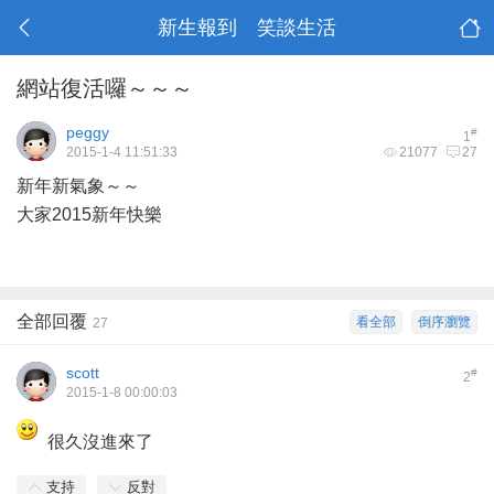
新生報到 笑談生活
網站復活囉～～～
peggy
#
1
2015-1-4 11:51:33
21077
27
新年新氣象～～
大家2015新年快樂
全部回覆
看全部
倒序瀏覽
27
scott
#
2
2015-1-8 00:00:03
很久沒進來了
支持
反對