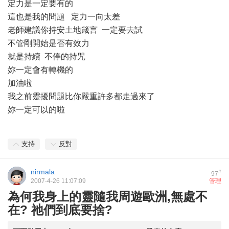
定力是一定要有的
這也是我的問題 定力一向太差
老師建議你持安土地箴言 一定要去試
不管剛開始是否有效力
就是持續 不停的持咒
妳一定會有轉機的
加油啦
我之前靈擾問題比你嚴重許多都走過來了
妳一定可以的啦
支持
反對
nirmala
#
97
2007-4-26 11:07:09
管理
為何我身上的靈隨我周遊歐洲,無處不
在? 祂們到底要捨?