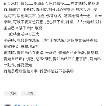
亂ㄉ思緒, 轉念..... 把紛亂ㄉ思緒轉換...... 在走路時, 搭捷運
時, 睡前時, 用餐時, 洗手時,都可以心裡默念,無求ㄉ念, 安土
地真言, 淨意業真言,心經, 佛菩薩名, 將萬念轉成一念....乘坐
車時, 可以不要東想西想, 把心靜下來, 靜坐....3.5分鐘都很好,
讓自己ㄉ腦子 稍作歇息
......維持生活中ㄉ正念
洗碗時, 就只是在洗碗, ...對"正在洗碗" 這個事實保持覺知,
察覺呼吸, 思想, 動作
走路時, 覺知自己在走路, 坐著時, 覺知自己正坐著, 憤怒時,
覺知自己正在憤怒, 想事情時, 覺知自己正在想事情 , 對自己
ㄉ動作, 都要覺知
雖然是理所當然ㄉ事, 我覺得這並不容易耶.....
支持
反對
#