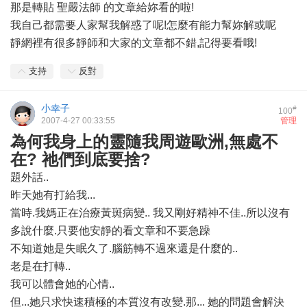
那是轉貼 聖嚴法師 的文章給妳看的啦!
我自己都需要人家幫我解惑了呢!怎麼有能力幫妳解或呢
靜網裡有很多靜師和大家的文章都不錯,記得要看哦!
支持
反對
小幸子
#
100
2007-4-27 00:33:55
管理
為何我身上的靈隨我周遊歐洲,無處不
在? 祂們到底要捨?
題外話..
昨天她有打給我...
當時.我媽正在治療黃斑病變.. 我又剛好精神不佳..所以沒有
多說什麼.只要他安靜的看文章和不要急躁
不知道她是失眠久了.腦筋轉不過來還是什麼的..
老是在打轉..
我可以體會她的心情..
但...她只求快速積極的本質沒有改變.那... 她的問題會解決