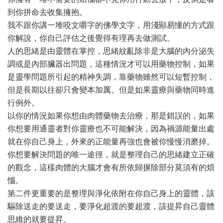
到你拼命去收集擁抱。
我不跟你講一堆咬文嚼字的佛學文字，用淺顯易懂的方式跟
你解說，你自己評估之後覺得有理再去做測試。
人的思緒是由靈體在掌控，思緒紋亂除非是大腦的內分泌失
調或是內部臟器出問題，這種情況才可以用藥物控制，如果
是靈學問題所引起的精神失調，靠藥物雖然可以短暫控制，
但是長期以往卻只會變本加厲。但是如果靈療與藥物同時進
行例外。
以你的情況如果你想由肉體藥物去治療，那是錯誤的，如果
你想要用通靈者對你靈療也不可能解決，因為禍源能量出處
就在你自己身上，外來的正能量再強也會被你慢慢消磨掉。
你想要解決問題的唯一途徑，就是整理自己的思緒建立正確
的觀念，這樣肉體的大腦才會有所依歸摒除部分莫須有的煩
惱。
第二件更重要的是整理與淨化依附在你自己身上的靈體，該
驅除送走的要送走，要淨化超渡的要超渡，該提昇自己靈體
思維的就要提昇。