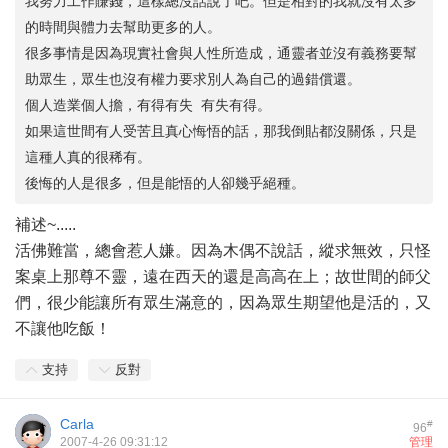
我努力工作賺錢，這樣總沒話說了吧。但是相對的我就沒有太多
的時間與體力去幫助更多的人。
很多事情是因為現實社會與人性所造成，通靈者並沒有義務要幫
助眾生，眾生也沒有權力要求別人為自己的過錯償還。
個人造業個人擔，有得有失 有失有得。
如果這世間有人受苦且真心悔悟的話，那我倒貼都沒關係，只是
這種人真的很稀有。
後悔的人是很多，但是能悟的人卻幾乎絕種。
補述~.....
活佛難當，總會惹人嫌。因為木偶不說話，縱求無效，只怪
案桌上那尊不靈，遠在西天的還是高高在上；故世間的師父
們，很少能讓所有眾生滿意的，因為眾生期望他是活的，又
不讓他吃飯！
支持
反對
Carla
#
96
2007-4-26 09:31:12
管理