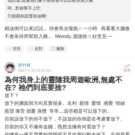
我試過,就連我們家小朋友都可以比較容易入睡
呵...對妳幫不上忙
只能跟妳說聲加油哦!
精油倒可以來試試... 待會再去慢跑ㄍ一小時 再看看大腦會
不會呆掉而幫助入睡... Melody, 謝謝妳ㄉ好意見~~
支持
反對
刪除
靜竹林
#
92
2007-4-25 23:31:44
管理
為何我身上的靈隨我周遊歐洲,無處不
在? 祂們到底要捨?
放下？
放下的層面與方向其實很多。名利 親情 愛情 感覺 情緒
慾望 痛苦 煩憂 身體 等等....這些都是可以放下的。
目前該放下的你不放下，不該放的你倒是在考慮要放下。
目前的你又不擁有金錢，既然沒擁有何需放下？
你擁有一堆不需要的煩惱卻不見你用行動去放下，反倒是看