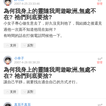
93
2007-4-25 23:33:46
管理
為何我身上的靈隨我周遊歐洲,無處不
在? 祂們到底要捨?
小女子專心做生意去了，好久沒見到他了，我結婚之後還見
過他一次面不知道他現在如何？
有時間的話在打個電話問候他一下。
支持
反對
小幸子
#
94
2007-4-26 00:38:20
管理
為何我身上的靈隨我周遊歐洲,無處不
在? 祂們到底要捨?
讓自己平靜... 就要找出適合自己的方式才行..
支持
反對
真頁不真頁
#
95