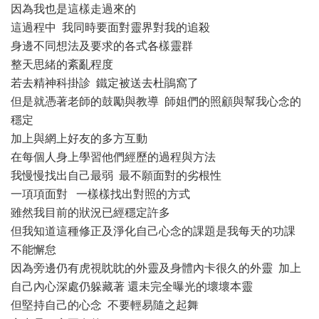
因為我也是這樣走過來的
這過程中 我同時要面對靈界對我的追殺
身邊不同想法及要求的各式各樣靈群
整天思緒的紊亂程度
若去精神科掛診 鐵定被送去杜鵑窩了
但是就憑著老師的鼓勵與教導 師姐們的照顧與幫我心念的
穩定
加上與網上好友的多方互動
在每個人身上學習他們經歷的過程與方法
我慢慢找出自己最弱 最不願面對的劣根性
一項項面對 一樣樣找出對照的方式
雖然我目前的狀況已經穩定許多
但我知道這種修正及淨化自己心念的課題是我每天的功課
不能懈怠
因為旁邊仍有虎視眈眈的外靈及身體內卡很久的外靈 加上
自己內心深處仍躲藏著 還未完全曝光的壞壞本靈
但堅持自己的心念 不要輕易隨之起舞