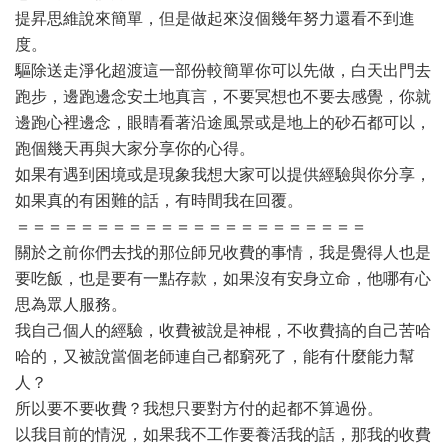
提昇思維說來簡單，但是做起來沒個幾年努力還看不到進
度。
驅除送走淨化超渡這一部份較簡單你可以先做，白天出門去
跑步，邊跑邊念安土地真言，不要冥想也不要去感覺，你就
邊跑心裡邊念，眼睛看著沿途風景或是地上的砂石都可以，
跑個幾天再與大家分享你的心得。
如果有遇到困境或是現象我想大家可以提供經驗與你分享，
如果真的有困難的話，有時間我在回覆。
＝＝＝＝＝＝＝＝＝＝＝＝＝＝＝＝＝＝＝＝＝＝
關於之前你們去找的那位師兄收費的事情，我是覺得人也是
要吃飯，也是要有一點存款，如果沒有安身立命，他哪有心
思為眾人服務。
我自己個人的經驗，收費被說是神棍，不收費搞的自己苦哈
哈的，又被說當個老師連自己都窮死了，能有什麼能力幫
人？
所以要不要收費？我想只要對方付的起都不算過份。
以我目前的情況，如果我不工作要養活我的話，那我的收費