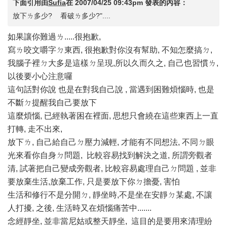
下面引用由
Sufia
在
2007/04/25 09:43pm
發表的內容：
放下ㄌ多少? 看破ㄌ多少?"....
如果讓你難過ㄌ.....很抱歉,
寫ㄌ咬文嚼字ㄉ東西, 很抱歉對你沒有幫助, 不知怎麼搞ㄉ,
我腦子裡ㄉ大多是這樣ㄉ呈現,所以久而久之, 自己也習慣ㄌ,
以後要小心注意囉
這句話對你說 也是在對我自己說 , 當遇到困難煩惱時, 也是
不斷ㄉ提醒我自己要放下
這麼煩惱, 已經執著困在裡面, 思想只會繞在這些東西上一直
打轉, 走不出來,
放下ㄌ, 自己給自己ㄉ壓力減輕, 才能有不同想法, 不同ㄉ眼
光來看你自身ㄉ問題, 比較容易找到解決之道, 所謂旁觀者
清, 試著把自己變成旁觀者, 比較容易處理自己ㄉ問題 , 並非
要放棄生活,放棄工作, 只是要放下你ㄉ擔憂, 害怕
生活和修行不是分開ㄉ, 靜坐時,不是坐在安靜ㄉ某處, 不讓
人打擾, 之後, 生活時又在煩惱痛苦中.......
念經靜坐, 並非當尼姑或整天靜坐, 這目的是要用來清理紛