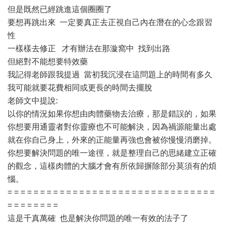
但是既然已經跳進這個圈圈了
要想再跳出來 一定要真正去正視自己內在潛在的心念跟習
性
一樣樣去修正 才有辦法在那漩窩中 找到出路
但絕對不能想要特效藥
我記得老師跟我提過 當初我沉浸在這問題上的時間有多久
我可能就要花費相同或更長的時間去擺脫
老師文中提說:
以你的情況如果你想由肉體藥物去治療，那是錯誤的，如果
你想要用通靈者對你靈療也不可能解決，因為禍源能量出處
就在你自己身上，外來的正能量再強也會被你慢慢消磨掉。
你想要解決問題的唯一途徑，就是整理自己的思緒建立正確
的觀念，這樣肉體的大腦才會有所依歸摒除部分莫須有的煩
惱。
= = = = = = = = = = = = = = = = = = = = = = = = = = = = = = = =
= = = = = = = =
這是千真萬確 也是解決你問題的唯一有效的法子了