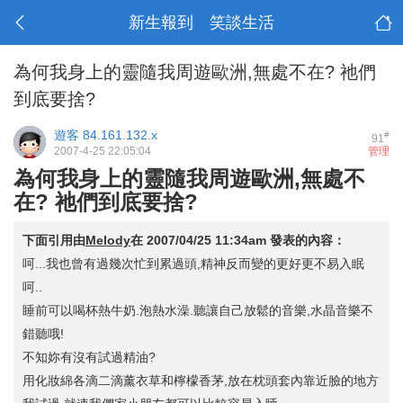
新生報到 笑談生活
為何我身上的靈隨我周遊歐洲,無處不在? 祂們
到底要捨?
遊客
84.161.132.x
#
91
2007-4-25 22:05:04
管理
為何我身上的靈隨我周遊歐洲,無處不
在? 祂們到底要捨?
下面引用由
Melody
在
2007/04/25 11:34am
發表的內容：
呵...我也曾有過幾次忙到累過頭,精神反而變的更好更不易入眠
呵..
睡前可以喝杯熱牛奶.泡熱水澡.聽讓自己放鬆的音樂,水晶音樂不
錯聽哦!
不知妳有沒有試過精油?
用化妝綿各滴二滴薰衣草和檸檬香茅,放在枕頭套內靠近臉的地方