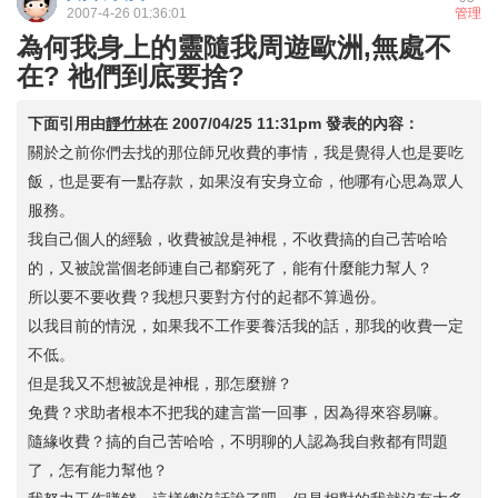
2007-4-26 01:36:01
管理
為何我身上的靈隨我周遊歐洲,無處不
在? 祂們到底要捨?
下面引用由
靜竹林
在
2007/04/25 11:31pm
發表的內容：
關於之前你們去找的那位師兄收費的事情，我是覺得人也是要吃
飯，也是要有一點存款，如果沒有安身立命，他哪有心思為眾人
服務。
我自己個人的經驗，收費被說是神棍，不收費搞的自己苦哈哈
的，又被說當個老師連自己都窮死了，能有什麼能力幫人？
所以要不要收費？我想只要對方付的起都不算過份。
以我目前的情況，如果我不工作要養活我的話，那我的收費一定
不低。
但是我又不想被說是神棍，那怎麼辦？
免費？求助者根本不把我的建言當一回事，因為得來容易嘛。
隨緣收費？搞的自己苦哈哈，不明聊的人認為我自救都有問題
了，怎有能力幫他？