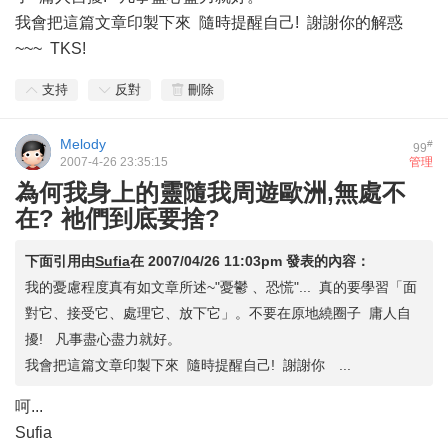
我會把這篇文章印製下來 隨時提醒自己! 謝謝你的解惑
~~~ TKS!
支持
反對
刪除
Melody
#
99
2007-4-26 23:35:15
管理
為何我身上的靈隨我周遊歐洲,無處不
在? 祂們到底要捨?
下面引用由
Sufia
在
2007/04/26 11:03pm
發表的內容：
我的憂慮程度真有如文章所述~"憂鬱 、恐慌"... 真的要學習「面
對它、接受它、處理它、放下它」。不要在原地繞圈子 庸人自
擾! 凡事盡心盡力就好。
我會把這篇文章印製下來 隨時提醒自己! 謝謝你 ...
呵...
Sufia