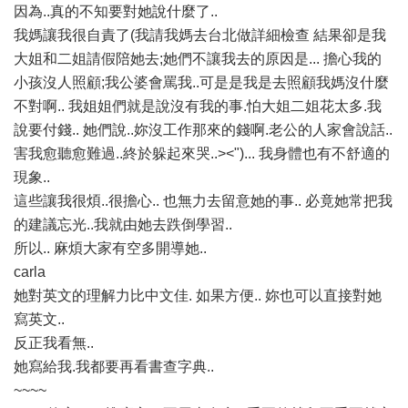
因為..真的不知要對她說什麼了..
我媽讓我很自責了(我請我媽去台北做詳細檢查 結果卻是我
大姐和二姐請假陪她去;她們不讓我去的原因是... 擔心我的
小孩沒人照顧;我公婆會罵我..可是是我是去照顧我媽沒什麼
不對啊.. 我姐姐們就是說沒有我的事.怕大姐二姐花太多.我
說要付錢.. 她們說..妳沒工作那來的錢啊.老公的人家會說話..
害我愈聽愈難過..終於躲起來哭..><")... 我身體也有不舒適的
現象..
這些讓我很煩..很擔心.. 也無力去留意她的事.. 必竟她常把我
的建議忘光..我就由她去跌倒學習..
所以.. 麻煩大家有空多開導她..
carla
她對英文的理解力比中文佳. 如果方便.. 妳也可以直接對她
寫英文..
反正我看無..
她寫給我.我都要再看書查字典..
~~~~