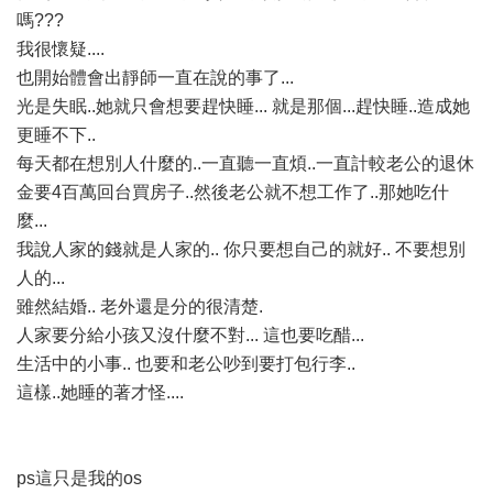
嗎???
我很懷疑....
也開始體會出靜師一直在說的事了...
光是失眠..她就只會想要趕快睡... 就是那個...趕快睡..造成她
更睡不下..
每天都在想別人什麼的..一直聽一直煩..一直計較老公的退休
金要4百萬回台買房子..然後老公就不想工作了..那她吃什
麼...
我說人家的錢就是人家的.. 你只要想自己的就好.. 不要想別
人的...
雖然結婚.. 老外還是分的很清楚.
人家要分給小孩又沒什麼不對... 這也要吃醋...
生活中的小事.. 也要和老公吵到要打包行李..
這樣..她睡的著才怪....
ps這只是我的os