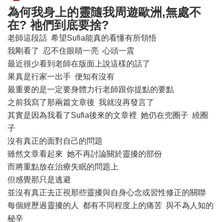
為何我身上的靈隨我周遊歐洲,無處不
在? 祂們到底要捨?
老師這段話 希望Sufia能真的看懂有所領悟
我剛看了 忍不住眼睛一亮 心頭一震
最近很少看到老師在版面上說這樣的話了
果真是行家一出手 便知有沒有
最重要的是一定要身體力行老師跟你提點的要點
之前我寫了那兩篇文章後 我就沒再發言了
其實是因為我看了Sufia後來的文章裡 她仍在兜圈子 繞圈
子
沒有真正的面對自己的問題
雖然文章看起來 她不再討論關於靈擾的部份
而將重點放在治療失眠的問題上
但感覺那只是逃避
並沒有真正去正視那些靈擾與自身心念或習性修正的關聯
每個經歷過靈擾的人 都有不同程度上的痛苦 與不為人知的
秘辛