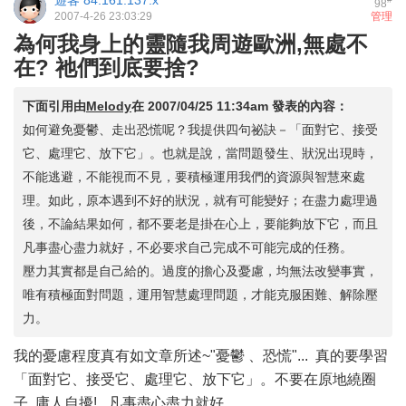
遊客
84.161.137.x
98
2007-4-26 23:03:29
管理
為何我身上的靈隨我周遊歐洲,無處不
在? 祂們到底要捨?
下面引用由
Melody
在
2007/04/25 11:34am
發表的內容：
如何避免憂鬱、走出恐慌呢？我提供四句祕訣－「面對它、接受
它、處理它、放下它」。也就是說，當問題發生、狀況出現時，
不能逃避，不能視而不見，要積極運用我們的資源與智慧來處
理。如此，原本遇到不好的狀況，就有可能變好；在盡力處理過
後，不論結果如何，都不要老是掛在心上，要能夠放下它，而且
凡事盡心盡力就好，不必要求自己完成不可能完成的任務。
壓力其實都是自己給的。過度的擔心及憂慮，均無法改變事實，
唯有積極面對問題，運用智慧處理問題，才能克服困難、解除壓
力。
我的憂慮程度真有如文章所述~"憂鬱 、恐慌"... 真的要學習
「面對它、接受它、處理它、放下它」。不要在原地繞圈
子 庸人自擾! 凡事盡心盡力就好。