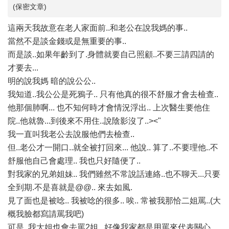
(保密文章)
這兩天我故意在老人家面前..和老公在說我媽的事..
當然不是談金錢或是無重要的事..
而是談..如果年齡到了.身體就要自己照顧..不要三請四請的
才要去...
明的說我媽 暗的說公公..
我知道..我公公是死鴉子.. 只有他真的很不舒服才會去檢查..
他那個肺啊... 也不知何時才會情況浮出.. 上次醫生要他住
院..他就魯...到後來不用住..說陰影沒了..><"
我一直叫我老公去說服他們去檢查..
但..老公才一開口..就全被打回來... 他說.. 算了..不要理他..不
舒服他自己會處理.. 我也只好隨便了..
對我家的兄弟姐妹.. 我們雖然不常說話連絡..也不聊天...只要
全到期.不是喜就是@@.. 來去如風.
見了面也是被唸.. 我被唸的很多.. 唉.. 常被我那恰二姐罵..(大
概我臉都寫請罵我吧)
可是..我大姐也會去罵2姐.. 好像我家都是用罵來代表關心....