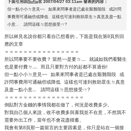
下面引用由
Sufia
在
2007/04/27 03:11am
發表的內容：
但一點小小ㄉ意見~~ 如果來問事者是已處在艱難階段 或許問
事費用可通融些或降低 這樣也可達到救助眾生ㄉ真意及盡一點
小意... 請問這樣ㄉ思想接受ㄇ?
所以林見名說你都只看自己想看的，下面是我在第8頁所回
應的文章
＝＝＝＝＝＝＝＝＝＝＝＝＝＝＝＝
所以問事要不要收費？ 當然~~是要ㄉ.... 就誠如我們看醫生
也是要付費ㄉ.... 而且只要對方付的起都不算過份!
但一點小小ㄉ意見~~ 如果來問事者是已處在艱難階段 或
許問事費用可通融些或降低 這樣也可達到救助眾生ㄉ真意
及盡一點小意... 請問這樣ㄉ思想接受ㄇ?
＝＝＝＝＝＝＝＝＝＝＝＝＝＝＝＝＝
倒貼對方金錢的事情我都在做了，何況是收費多少。
對我自己個人來說，收不收費多與寡我並不在意，不然我不
需要外出工作，當年也不會花盡積蓄。
我會有第8頁那一篇留言的主要因素是，你只是站在一個接