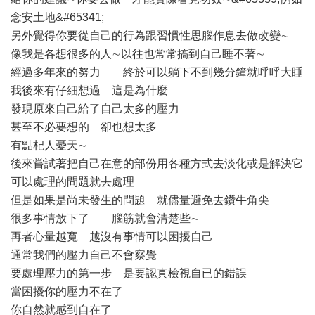
念安土地&#65341;
另外覺得你要從自己的行為跟習慣性思腦作息去做改變∼
像我是各想很多的人∼以往也常常搞到自己睡不著∼
經過多年來的努力 終於可以躺下不到幾分鐘就呼呼大睡
我後來有仔細想過 這是為什麼
發現原來自己給了自己太多的壓力
甚至不必要想的 卻也想太多
有點杞人憂天∼
後來嘗試著把自己在意的部份用各種方式去淡化或是解決它
可以處理的問題就去處理
但是如果是尚未發生的問題 就儘量避免去鑽牛角尖
很多事情放下了 腦筋就會清楚些∼
再者心量越寬 越沒有事情可以困擾自己
通常我們的壓力自己不會察覺
要處理壓力的第一步 是要認真檢視自已的錯誤
當困擾你的壓力不在了
你自然就感到自在了