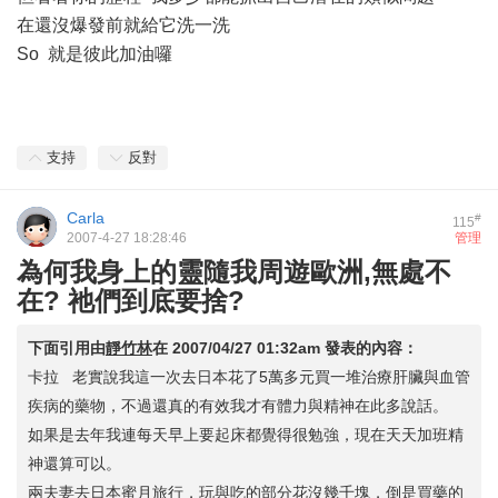
在還沒爆發前就給它洗一洗
So 就是彼此加油囉
支持
反對
Carla
#
115
2007-4-27 18:28:46
管理
為何我身上的靈隨我周遊歐洲,無處不
在? 祂們到底要捨?
下面引用由
靜竹林
在
2007/04/27 01:32am
發表的內容：
卡拉 老實說我這一次去日本花了5萬多元買一堆治療肝臟與血管
疾病的藥物，不過還真的有效我才有體力與精神在此多說話。
如果是去年我連每天早上要起床都覺得很勉強，現在天天加班精
神還算可以。
兩夫妻去日本蜜月旅行，玩與吃的部分花沒幾千塊，倒是買藥的