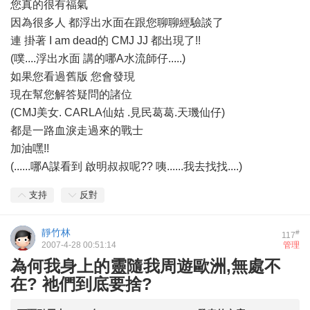
您真的很有福氣
因為很多人 都浮出水面在跟您聊聊經驗談了
連 掛著 I am dead的 CMJ JJ 都出現了!!
(噗....浮出水面 講的哪A水流師仔.....)
如果您看過舊版 您會發現
現在幫您解答疑問的諸位
(CMJ美女. CARLA仙姑 .見民葛葛.天璣仙仔)
都是一路血淚走過來的戰士
加油嘿!!
(......哪A謀看到 啟明叔叔呢?? 咦......我去找找....)
支持
反對
靜竹林
#
117
2007-4-28 00:51:14
管理
為何我身上的靈隨我周遊歐洲,無處不
在? 祂們到底要捨?