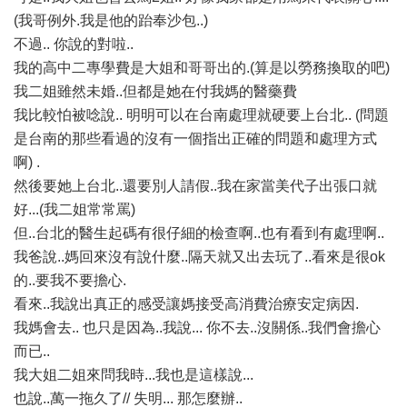
(我哥例外.我是他的跆奉沙包..)
不過.. 你說的對啦..
我的高中二專學費是大姐和哥哥出的.(算是以勞務換取的吧)
我二姐雖然未婚..但都是她在付我媽的醫藥費
我比較怕被唸說.. 明明可以在台南處理就硬要上台北.. (問題
是台南的那些看過的沒有一個指出正確的問題和處理方式
啊) .
然後要她上台北..還要別人請假..我在家當美代子出張口就
好...(我二姐常常罵)
但..台北的醫生起碼有很仔細的檢查啊..也有看到有處理啊..
我爸說..媽回來沒有說什麼..隔天就又出去玩了..看來是很ok
的..要我不要擔心.
看來..我說出真正的感受讓媽接受高消費治療安定病因.
我媽會去.. 也只是因為..我說... 你不去..沒關係..我們會擔心
而已..
我大姐二姐來問我時...我也是這樣說...
也說..萬一拖久了// 失明... 那怎麼辦..