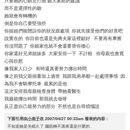
只要她的心願意打開 聽大家給的建議
而不是選擇性的聽
她就會有轉機的
倒是你自己要堅強些
你姐姐們能體諒你的狀況跟處境 你就先接受他們的好意吧
說實在的 你目前也還是先將夫家這裡顧好 不要再有摩擦
你沒問題了 你娘家也就不會還要替你擔心
你家還好兄弟姐妹多 大家安排一下 不計較 你母親也會寬
心與欣慰
像我家人口少 有時還真要努力挪出時間
像之前我父親病重加上過世 我跟我弟弟都一起處理事情 因
為我不會騎摩托車 最累的是他
這次安排我母親檢查身體 帶她看醫生
我最能挪出時間 那我就去做呀
反正盡自己能努力的部分 不然也是自尋煩惱說
下面引用由
小幸子
在
2007/04/27 00:33am
發表的內容：
不知道她是失眠久了.腦筋轉不過來還是什麼的..