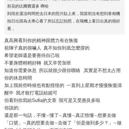
前花的比團費還多 啊哈
到現在還沒時間把去日本的照片貼上來，我當初沒有想到拿相機
拍日出因為太專心看了所以忘記拍照，在飛機上看日出真的很好
看，
真高興看到你的精神跟體力有在恢復
前陣子真的很嚇人 真不知你到底怎麼撐的
希望老師還是要善待自己啦
不要身體稍稍好轉 就又辛苦加班
知道你需要休息 所以就很少跟你聯絡 其實是不想太占用
你的休息時間
加上我前些時候也有點怪怪的 一直到上星期才慢慢恢復清
醒中 我才敢打電話給妮可
但看到你寫給Sufia的文章 我可是又受惠良多啦
你說的:
還是那一句話，不懂∼懂了∼真懂∼真正悟懂∼想要去做
「口號」∼真的想要去做∼去做了「但是做到多少？」∼做