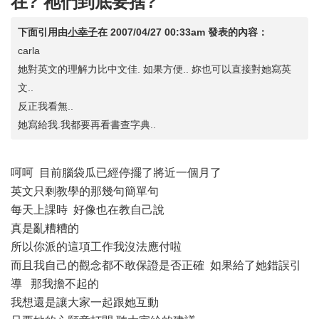
在? 祂們到底要捨?
下面引用由
小幸子
在
2007/04/27 00:33am
發表的內容：
carla
她對英文的理解力比中文佳. 如果方便.. 妳也可以直接對她寫英
文..
反正我看無..
她寫給我.我都要再看書查字典..
呵呵 目前腦袋瓜已經停擺了將近一個月了
英文只剩教學的那幾句簡單句
每天上課時 好像也在教自己說
真是亂糟糟的
所以你派的這項工作我沒法應付啦
而且我自己的觀念都不敢保證是否正確 如果給了她錯誤引
導 那我擔不起的
我想還是讓大家一起跟她互動