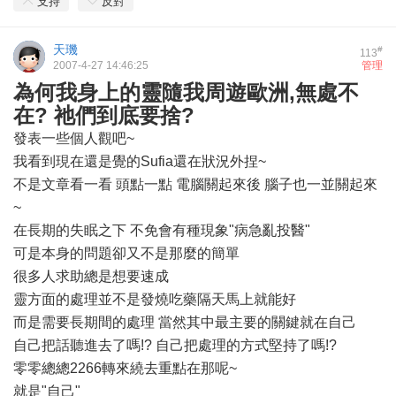
支持
反對
天璣
#
113
2007-4-27 14:46:25
管理
為何我身上的靈隨我周遊歐洲,無處不
在? 祂們到底要捨?
發表一些個人觀吧~
我看到現在還是覺的Sufia還在狀況外捏~
不是文章看一看 頭點一點 電腦關起來後 腦子也一並關起來
~
在長期的失眠之下 不免會有種現象"病急亂投醫"
可是本身的問題卻又不是那麼的簡單
很多人求助總是想要速成
靈方面的處理並不是發燒吃藥隔天馬上就能好
而是需要長期間的處理 當然其中最主要的關鍵就在自己
自己把話聽進去了嗎!? 自己把處理的方式堅持了嗎!?
零零總總2266轉來繞去重點在那呢~
就是"自己"