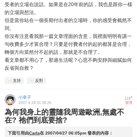
受者的立場在說話。如果是在20年前的話，我也是跟你一樣
的立場與想法。
但是當你站在一個長期付出者的立場時，你的感受會截然不
同。
你沒有注意看我那一篇文章理面的含意，我裡面明明有講一
句收費多少才算合理？只要是付費者付的起的都算是合理，
轉個方向當然付不起的話，那就是不合理了。
看文章都不用心了，那過生活呢？心思不夠安靜與細膩如何
反省與自救？
支持
反對
小幸子
#
118
2007-4-28 01:38:26
管理
為何我身上的靈隨我周遊歐洲,無處不
在? 祂們到底要捨?
下面引用由
Carla
在
2007/04/27 06:05pm
發表的內容：