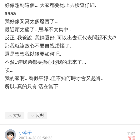
好像想到這個... 大家都要她上去檢查仔細.
aaaa
我好像又寫太多廢言了...
最近頭太痛了.. 思考不太集中..
反正..我爸說..我媽還好..可以出去玩代表問題不大///
那我就該放心不要自找煩惱了.
還是想想我以後要如何吧.
不然..連我弟都要擔心起我的未來了...
唉...
我的家啊.. 看似平靜..但不知何時才會又起肖..
所以..真的只有 活在當下
支持
反對
小幸子
#
119
2007-4-28 01:56:33
管理