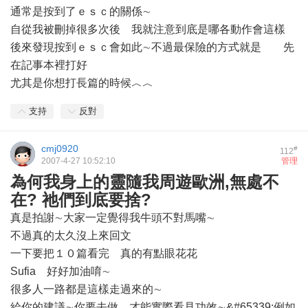
通常是按到了ｅｓｃ的關係∼
自從我被刪掉很多次後 我就注意到底是哪各動作會這樣
後來發現按到ｅｓｃ會如此∼不過最保險的方式就是 先
在記事本裡打好
尤其是你想打長篇的時候︿︿
支持
反對
cmj0920
#
112
2007-4-27 10:52:10
管理
為何我身上的靈隨我周遊歐洲,無處不
在? 祂們到底要捨?
真是拍謝∼大家一定覺得我牛頭不對馬嘴∼
不過真的太久沒上來回文
一下要把１０篇看完 真的有點眼花花
Sufia 好好加油唷∼
很多人一路都是這樣走過來的∼
給你的建議∼你要去做 才能實際看見功效∼&#65339;例如