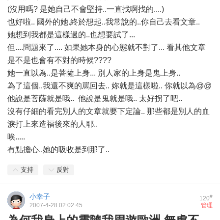
(沒用嗎? 是她自己不會堅持..一直找啊找的....)
也好啦.. 國外的她.終於想起..我常說的..你自己去看文章..
她想到我都是這樣過的..也想要試了...
但....問題來了.... 如果她本身的心態就不對了... 看其他文章
是不是也會有不對的時候????
她一直以為..是菩薩上身... 別人家的上身是鬼上身..
為了這個..我還不爽的罵回去.. 妳就是這樣啦.. 你就以為@@
他說是菩薩就是哦.. 他說是鬼就是哦.. 太好拐了吧..
沒有仔細的看完別人的文章就要下定論.. 那些都是別人的血
淚打上來造福後來的人耶..
唉.....
有點擔心..她的吸收是到那了..
支持
反對
小幸子
#
120
2007-4-28 02:02:45
管理