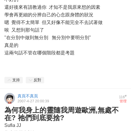
還好後來有請教過你 才知不是我原來想的因素
學會再更細的分辨自己的心念跟身體的狀況
嗯 覺得不太簡單 但又好像不能完全不去試著做
唉 又想到那句話了
"在分別中做到無分別 無分別中要明分別"
真是的
這兩句話不管在哪個階段都是考題
支持
反對
真頁不真頁
#
116
2007-4-27 20:00:39
管理
為何我身上的靈隨我周遊歐洲,無處不
在? 祂們到底要捨?
Sufia JJ