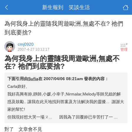
新生報到 笑談生活
為何我身上的靈隨我周遊歐洲,無處不在? 祂們
到底要捨?
cmj0920
#
111
2007-4-27 10:12:17
管理
為何我身上的靈隨我周遊歐洲,無處不
在? 祂們到底要捨?
下面引用由
Sufia
在
2007/04/06 08:21am
發表的內容：
Carla妳好,
我好高興有妳,靜師,小媛,小幸子,Nirmalar,Melody等師兄姐的解
惑及鼓勵.. 讓我在此天地找到答案及方法解決我的靈擾... 謝謝大
家的幫忙!
但我現好想大哭一場ㄡ... 因我為了回覆妳已辛苦打了一 ...
對了 文章會不見