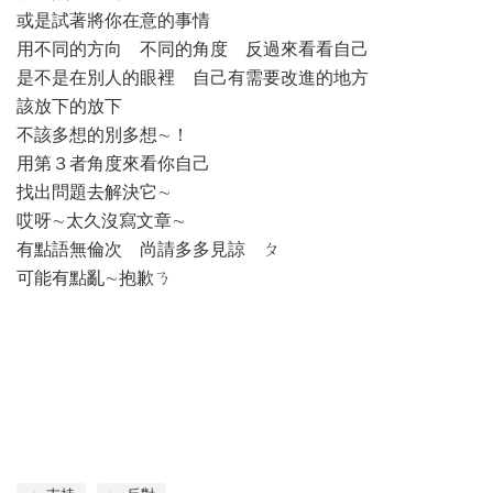
或是試著將你在意的事情
用不同的方向 不同的角度 反過來看看自己
是不是在別人的眼裡 自己有需要改進的地方
該放下的放下
不該多想的別多想∼！
用第３者角度來看你自己
找出問題去解決它∼
哎呀∼太久沒寫文章∼
有點語無倫次 尚請多多見諒 ㄆ
可能有點亂∼抱歉ㄋ