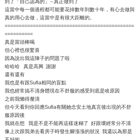
到了「自己認為的」∼真正做到了
這當中每一個過程都可能要花掉數年到數十年，有心去做與
真的用心去做，這當中是有很大距離的。
==============================================
==========
真是當頭棒喝
但心裡也很驚喜
因為說出我這陣子的問題了啦
哈哈哈 真是高興 謝謝
還有還有
我也是有跟Sufia相同的盲點
我也經常搞不清身體現在不舒服的感受到底是啥原因
之前我懶得釐清
但今天看到你回應Sufia有關她念安土地真言後出現的不舒
服原因後
我就在想 我是不是不能再這樣迷糊了 好跟壞經常分不清
像上次跟我弟去看房子時發生腳漲漲的狀況 我還以為那是
不好的