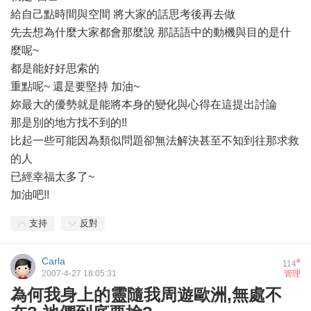
給自己點時間與空間 將大家的話思考後再去做
先去想為什麼大家都會那麼說 那話語中的動機與目的是什
麼呢~
都是能好好思索的
重點呢~ 還是要堅持 加油~
妳最大的優勢就是能將本身的變化與心得在這提出討論
那是別的地方找不到的!!
比起一些可能因為類似問題卻無法解決甚至不知到往那求救
的人
已經幸福太多了~
加油吧!!
支持
反對
Carla
#
114
2007-4-27 18:05:31
管理
為何我身上的靈隨我周遊歐洲,無處不