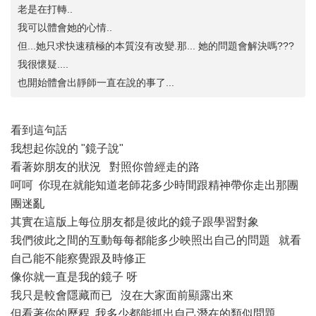
老是在打轉..
我可以體會她的心情..
但...她只求快速積極的本質沒有改變.那... 她的問題會解決嗎???
我很懷疑....
也開始體會出靜師一直在說的事了...
看到這句話
我想起你說的 "鏡子說"
看著妳朋友的狀況 對照你曾經走的路
呵呵 你現在就能知道老師花多少時間跟精神帶你走出那團
團迷亂
其實在這版上每位朋友都是彼此的鏡子跟學習對象
我們彼此之間的互動每每都能多少映照出自己的問題 就看
自己能不能察覺跟及時修正
像你就一直是我的鏡子 呀
我只是較會隱藏而已 沒在大家面前顯露出來
但看著你的歷程 我多少都能抓出自己潛在的類似問題