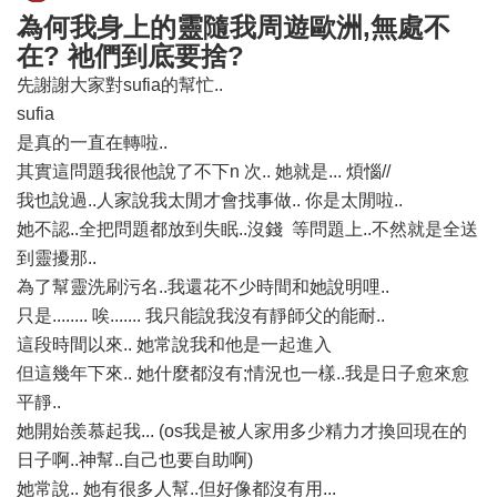
為何我身上的靈隨我周遊歐洲,無處不
在? 祂們到底要捨?
先謝謝大家對sufia的幫忙..
sufia
是真的一直在轉啦..
其實這問題我很他說了不下n 次.. 她就是... 煩惱//
我也說過..人家說我太閒才會找事做.. 你是太閒啦..
她不認..全把問題都放到失眠..沒錢 等問題上..不然就是全送
到靈擾那..
為了幫靈洗刷污名..我還花不少時間和她說明哩..
只是........ 唉....... 我只能說我沒有靜師父的能耐..
這段時間以來.. 她常說我和他是一起進入
但這幾年下來.. 她什麼都沒有;情況也一樣..我是日子愈來愈
平靜..
她開始羨慕起我... (os我是被人家用多少精力才換回現在的
日子啊..神幫..自己也要自助啊)
她常說.. 她有很多人幫..但好像都沒有用...