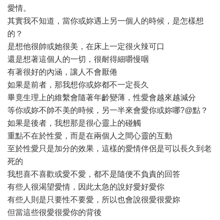
愛情。
其實我不知道，當你或妳遇上另一個人的時候，是怎樣想
的？
是想他很帥或她很美，在床上一定很火辣可口
還是想著這個人的一切，很耐得細嚼慢咽
有著很好的內涵，讓人不會厭倦
如果是前者，那我想你或妳都不一定長久
畢竟生理上的維繫會隨著年齡變薄，性愛會越來越減分
等你或妳不帥不美的時候，另一半來會愛你或妳哪?@點？
如果是後者，我想那是很心靈上的碰觸
重點不在於性愛，而是在兩個人之間心靈的互動
至於性愛只是加分的效果，這樣的愛情伴侶是可以長久到老
死的
我想喜不喜歡或愛不愛，都不是隨便不負責的回答
有些人很渴望愛情，因此太急的說好愛好愛你
有些人則是只要性不要愛，所以也會說很愛很愛妳
但當這些很愛很愛你的背後