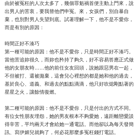
由於被冤枉的人次太多了，幾個罪魁禍首便主動上門來，說
出男人的苦衷，要我替他們申冤。來，女孩們，別自暴自
棄，也別對男人失望到底。試著理解一下，他不是不愛你，
而是有別的原因：
時間正好不湊巧
第一種可能的原因：他不是不愛你，只是時間正好不湊巧。
當他苦追妳很久，而妳也矜持了夠久，好不容易答應正式做
他的女朋友時……他的前任女友回頭，說她跟惡男在一起，
不但被打、還被拋棄，這會兒心裡想的都是她和他的過去，
基於良心、道義、和過去的點點滴滴，他只好吹熄剛點著的
星星之火，讓餘情復燃。
第二種可能的原因：他不是不愛你，只是付出的方式不同。
有位女性朋友埋怨，她的男友根本不夠愛她，遠距離戀愛談
得辛苦，平均兩天才會給她一通電話。而他卻以為每天發簡
訊、寫伊媚兒就夠了，何必花那麼多冤枉錢打電話。