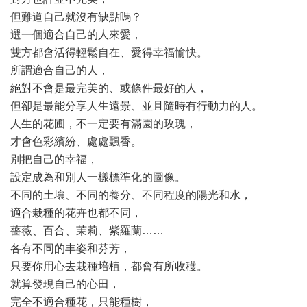
但難道自己就沒有缺點嗎？
選一個適合自己的人來愛，
雙方都會活得輕鬆自在、愛得幸福愉快。
所謂適合自己的人，
絕對不會是最完美的、或條件最好的人，
但卻是最能分享人生遠景、並且隨時有行動力的人。
人生的花圃，不一定要有滿園的玫瑰，
才會色彩繽紛、處處飄香。
別把自己的幸福，
設定成為和別人一樣標準化的圖像。
不同的土壤、不同的養分、不同程度的陽光和水，
適合栽種的花卉也都不同，
薔薇、百合、茉莉、紫羅蘭……
各有不同的丰姿和芬芳，
只要你用心去栽種培植，都會有所收穫。
就算發現自己的心田，
完全不適合種花，只能種樹，