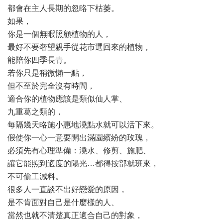
都會在主人長期的忽略下枯萎。
如果，
你是一個無暇照顧植物的人，
最好不要奢望親手從花市選回來的植物，
能陪你四季長青。
若你只是稍微懶一點，
但不至於完全沒有時間，
適合你的植物應該是類似仙人掌、
九重葛之類的，
每隔幾天略施小惠地澆點水就可以活下來。
假使你一心一意要開出滿園繽紛的玫瑰，
必須先有心理準備：澆水、修剪、施肥、
讓它能照到適度的陽光…都得按部就班來，
不可偷工減料。
很多人一直談不出好戀愛的原因，
是不肯面對自己是什麼樣的人、
當然也就不清楚真正適合自己的對象，