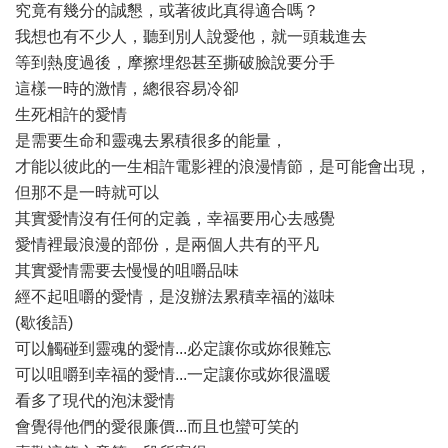
究竟有幾分的誠懇，或著彼此真得適合嗎？
我想也有不少人，聽到別人說愛他，就一頭栽進去
等到熱度過後，摩擦埋怨甚至撕破臉說要分手
這樣一時的激情，總很容易冷卻
生死相許的愛情
是需要生命和靈魂去累積很多的能量，
才能以彼此的一生相許電影裡的浪漫情節，是可能會出現，
但那不是一時就可以
其實愛情沒有任何的定義，幸福要用心去感覺
愛情裡最浪漫的部份，是兩個人共有的平凡
其實愛情需要去慢慢的咀嚼品味
經不起咀嚼的愛情，是沒辦法累積幸福的滋味
(歇後語)
可以觸碰到靈魂的愛情...必定讓你或妳很難忘
可以咀嚼到幸福的愛情...一定讓你或妳很溫暖
看多了現代的泡沫愛情
會覺得他們的愛很廉價...而且也蠻可笑的