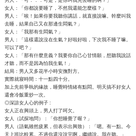
男人：「可．．．可是，是你叫我先去睡的啊？」
女人：「你都說要睡了，不然我還能怎麼樣？」
男人：「唉！如果你要我聽你講話，就直接說嘛。幹麼叫我
去睡，結果自己又在那邊生悶氣？」
女人：「我那有生悶氣？」
男人：「這樣還說沒在生氣？好啦好啦，下次我不睡了嘛。
可以了吧？」
女人：「那有什麼意義？我要你自己心甘情願，想聽我說話
才聽，而不是因為怕我生氣！」
結局：男人又多花半小時安撫對方。
實際就寢時間：十一點四十分。
加上先前爭執的緣故，睡覺時情緒有點悶。明天搞不好女人
還會冷飯重炒一次。
◎深諳女人心的例子 :
女人正在興頭上，男人打了呵欠。
女人（試探地問）：「你想睡覺了喔？」
男人（語氣雖然疲累，但表示出興致）：「嗯。有一點。今
天上班比較累。不過你還沒說完啊，繼續說。我在聽。」