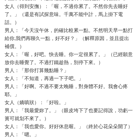
女人（得到安撫）：「喔，不過你累了。不然你先去睡好
了。」（還是有試探意味。千萬不能中計，馬上掛下電
話。）
男人：「今天沒午休，的確比較累一點。不然明天早一點打
給你,我們再聊久一點，好不好？」（解釋原因，並且提出
補償。）
女人：「喔，好吧。快去睡。你一定很累了。」（已經願意
放你去睡覺了。不過打鐵趁熱，別停下來。）
男人：「那你打算幾點睡？」
女人：「不知道，再過一下子吧。」
男人：「好啊。不過不要太晚睡，對身體不好。我會心疼
耶。」
女人（嬌嗔狀）：「好啦。」
男人：「我最愛妳了。」（眼皮垮下了也要記得說，功虧一
簣可就划不來了。）
女人：「我也愛你。好好休息喔。」（終於心花朵朵開了）
男人：「嗯。」