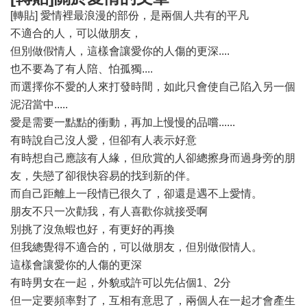
[轉貼] 愛情裡最浪漫的部份，是兩個人共有的平凡
不適合的人，可以做朋友，
但別做假情人，這樣會讓愛你的人傷的更深....
也不要為了有人陪、怕孤獨....
而選擇你不愛的人來打發時間，如此只會使自己陷入另一個
泥沼當中.....
愛是需要一點點的衝動，再加上慢慢的品嚐......
有時說自己沒人愛，但卻有人表示好意
有時想自己應該有人緣，但欣賞的人卻總擦身而過身旁的朋
友，失戀了卻很快容易的找到新的伴。
而自己距離上一段情已很久了，卻還是遇不上愛情。
朋友不只一次勸我，有人喜歡你就接受啊
別挑了沒魚蝦也好，有更好的再換
但我總覺得不適合的，可以做朋友，但別做假情人。
這樣會讓愛你的人傷的更深
有時男女在一起，外貌或許可以先佔個1、2分
但一定要頻率對了，互相有意思了，兩個人在一起才會產生