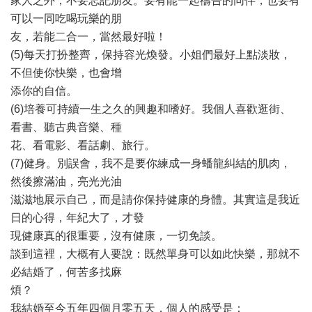
家人之外，不要忘記朋友。要有能一起禱告的同伴，也要有
可以一同吃喝玩樂的朋
友，若能二合一，當然最好啦！
(5)每天打扮整齊，保持容光煥發。小姐們最好上點淡妝，
不但使你快樂，也會增
添你的自信。
(6)培養可持續一生之久的興趣和嗜好。我個人喜歡逛街、
看書、聽古典音樂、種
花、看電影、看話劇、旅行。
(7)健身。別誤會，我不是要你練成一身蟠龍糾結的肌肉，
然後擦滿油，亮光光油
滋滋地展示自己，而是請你保持健康的身體。其實這是我近
日的心得，年紀大了，才發
現健康真的很重要，沒有健康，一切免談。
談到這裡，大概有人要說：既然單身可以如此快樂，那就不
必結婚了，何苦多找麻
煩？
我結婚至今五年四個月零五天，個人的感受是：