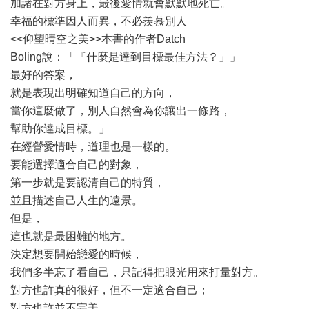
加諸在對方身上，最後愛情就會默默地死亡。
幸福的標準因人而異，不必羨慕別人
<<仰望晴空之美>>本書的作者Datch
Boling說：「『什麼是達到目標最佳方法？」」
最好的答案，
就是表現出明確知道自己的方向，
當你這麼做了，別人自然會為你讓出一條路，
幫助你達成目標。」
在經營愛情時，道理也是一樣的。
要能選擇適合自己的對象，
第一步就是要認清自己的特質，
並且描述自己人生的遠景。
但是，
這也就是最困難的地方。
決定想要開始戀愛的時候，
我們多半忘了看自己，只記得把眼光用來打量對方。
對方也許真的很好，但不一定適合自己；
對方也許並不完美，