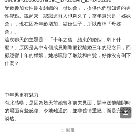
owdate=20060307&Sec_ID=20&Art_ID=2450292
受邀參加女性朋友組織的「母姊會」，提供他們想知道的男
性觀點。說起來，認識這群人也夠久了，當年還只是「姊妹
會」，現在因為年齡增加、結婚生子，所以改稱「母姊
會」。
這次聊天的主題是：「十年之後，結束的婚姻，剩下什
麼？」原因是其中有個成員剛剛慶祝離婚三年的紀念日，回
顧經營十年的婚姻，她感嘆除了皺紋和白髮，好像沒有剩下
什麼？
中年男更有魅力
有此感嘆，是因為幾天前她曾和前夫見面，開車送他離開時
的場面有些感傷。令她難過的，並非舊情重燃，而是完全的
漠然。
按照離婚協議，前夫每年可以來她這裡探望兒子兩次，多半
回覆
安排在寒暑假期間。