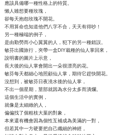
應該具備哪一種性格上的特質。
懶人雖想要種玫瑰，
卻每天抱怨玫瑰不開花。
不用算命也知道他們八字不合，天天有得吵！
另一種極端的例子，
是由勤勞而小心翼翼的人，犯下的另一種錯誤。
敏芬出國旅行，夾帶一盒DIY栽種的仙人掌回來，
說明書的圖片上示意，
長大後的仙人掌會開出一朵很漂亮的花。
敏芬每天都細心地照顧仙人掌，期待它趕快開花。
沒想到，被敏芬日夜澆水後的仙人掌，
不出一個星期，莖部就因為水分太多而潰爛。
這個生活中的實例，
就像是太細緻的人，
偏偏找了個粗枝大葉的對象，
本來還有機會因為個性互補成為美滿的一對，
但若其中一方硬要把自己纖細的神經，