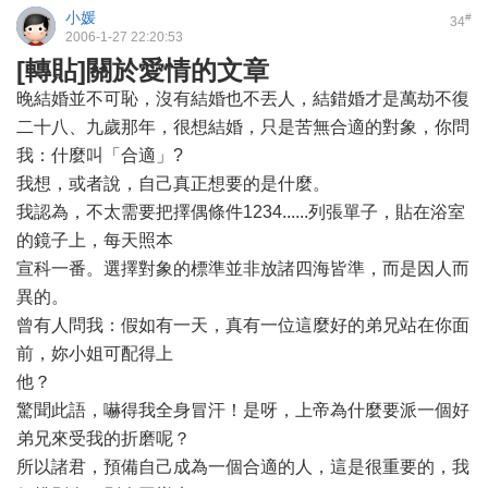
小媛
#
34
2006-1-27 22:20:53
[轉貼]關於愛情的文章
晚結婚並不可恥，沒有結婚也不丟人，結錯婚才是萬劫不復
二十八、九歲那年，很想結婚，只是苦無合適的對象，你問
我：什麼叫「合適」?
我想，或者說，自己真正想要的是什麼。
我認為，不太需要把擇偶條件1234......列張單子，貼在浴室
的鏡子上，每天照本
宣科一番。選擇對象的標準並非放諸四海皆準，而是因人而
異的。
曾有人問我：假如有一天，真有一位這麼好的弟兄站在你面
前，妳小姐可配得上
他？
驚聞此語，嚇得我全身冒汗！是呀，上帝為什麼要派一個好
弟兄來受我的折磨呢？
所以諸君，預備自己成為一個合適的人，這是很重要的，我