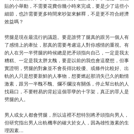
貼的小舉動，不需要花費你幾小時來完成，要是少了這些小
細節，也許需要更多時間來吵架來解釋，不是更不符合經濟
效益嗎？
劈腿是現在最流行的議題。要是誰劈了腿真的跟另一個人有
了感情上的牽扯，那真的需要考慮這人對你感情的重視。有
的人在另一半劈腿的時候總是把矛頭指向自己，一定是我太
糟糕、一定是我太胖太醜，要是以前的我也會這麼想，但事
實證明，劈腿的對象並不會長得比較優、或條件比較好、出
軌的人只是想要新鮮的人事物，想要燃起那消失已久的動情
激素，跟另一半醜不醜、爛不爛沒有關係，停止幫出軌的人
找藉口，不要輕易的背起這個罪孽的十字架，真正的罪人是
劈腿的人。
男人或女人都會劈腿，所以這裡不想特別將矛頭指向男人，
但研究指出男人出軌機率的確大於女人，因為雄性激素的生
理因素…