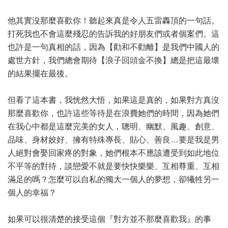
他其實沒那麼喜歡你！聽起來真是令人五雷轟頂的一句話。
打死我也不會這麼殘忍的告訴我的好朋友們或者個案們。這
也許是一句真相的話，因為【勸和不勸離】是我們中國人的
處世方針，我們總會期待【浪子回頭金不換】總是把這最壞
的結果擺在最後。
但看了這本書，我恍然大悟，如果這是真的，如果對方真沒
那麼喜歡你，也許這些等待是在浪費她們的時間，因為她們
在我心中都是這麼完美的女人，聰明、幽默、風趣、創意、
品味、身材姣好、擁有特殊專長、貼心、善良…要是我是男
人絕對會娶回家疼的對象，她們根本不應該遭受到如此地位
不平等的對待，談戀愛不就是要快快樂樂、互相尊重、互相
滿足的嗎？怎麼可以自私的獨大一個人的夢想，卻犧牲另一
個人的幸福？
如果可以很清楚的接受這個『對方並不那麼喜歡我』的事