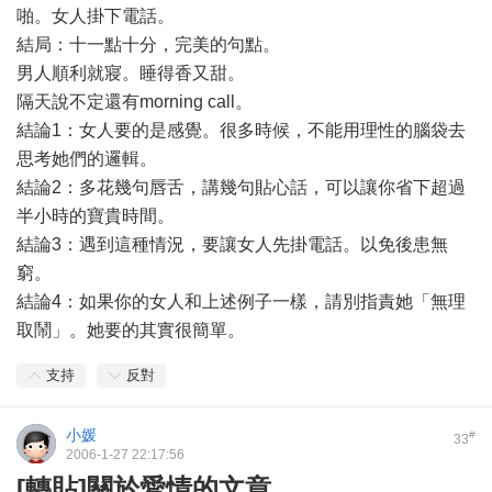
啪。女人掛下電話。
結局：十一點十分，完美的句點。
男人順利就寢。睡得香又甜。
隔天說不定還有morning call。
結論1：女人要的是感覺。很多時候，不能用理性的腦袋去
思考她們的邏輯。
結論2：多花幾句唇舌，講幾句貼心話，可以讓你省下超過
半小時的寶貴時間。
結論3：遇到這種情況，要讓女人先掛電話。以免後患無
窮。
結論4：如果你的女人和上述例子一樣，請別指責她「無理
取鬧」。她要的其實很簡單。
支持
反對
小媛
#
33
2006-1-27 22:17:56
[轉貼]關於愛情的文章