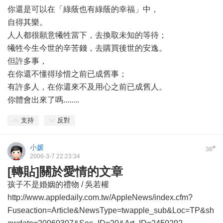
你還是可以在「綠蔭也有綠蔭的幸福」中，
自得其樂。
人人都很願意犧牲當下，去換取未知的等待；
犧牲今生今世的辛苦錢，去購買後世的安逸。
但許多事，
在你還不懂得珍惜之前已成舊事；
有許多人，在你還來不及用心之前已成舊人。
你體會出來了嗎........
支持
反對
小媛
#
36
2006-3-7 22:23:34
[轉貼]關於愛情的文章
孩子不是婚姻的禮物 / 吳若權
http://www.appledaily.com.tw/AppleNews/index.cfm?
Fuseaction=Article&NewsType=twapple_sub&Loc=TP&sh