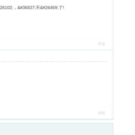
6102;，&#36827;不&#26469;了!
舉報
舉報