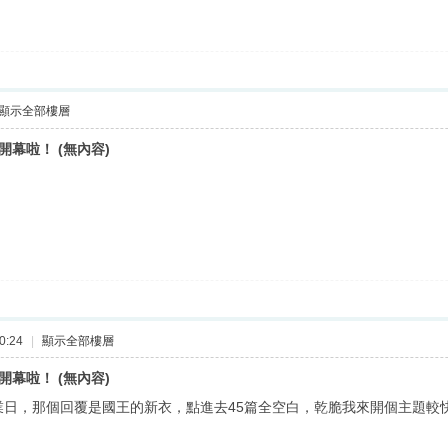
顯示全部樓層
開幕啦！ (無內容)
0:24
|
顯示全部樓層
開幕啦！ (無內容)
5開業日，那個回覆是國王的新衣，點進去45篇全空白，乾脆我來開個主題較
！