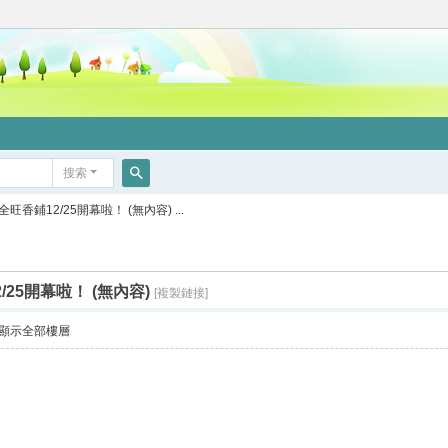
搜索
搜
香鋪12/25開幕啦！ (無內容) ...
索
25開幕啦！ (無內容)
[複製鏈接]
顯示全部樓層