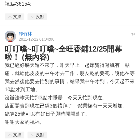
祝&#36154;
支持
反對
靜竹林
#
7
2011-12-22 01:04:06
叮叮噹~叮叮噹~全旺香鋪12/25開幕
啦！ (無內容)
我已經好幾天進不來了，昨天早上一起床覺得腎臟有一點
痛，就給他皮皮的中午才去工作，朋友乾的要死，說他在等
我去然後他要去忙別的事情，結果我中午才到，今天起不來
10點才到工地。
沒辦法昨天忙到3點才睡覺，今天又忙到現在。
店面開賣到現在已經3個禮拜了，營業額有一天天增加。
總算25號可以有好日子與時間開幕了。
謝謝大家的祝福。
支持
反對