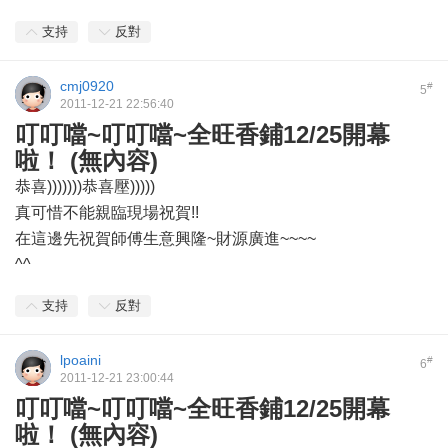
支持
反對
cmj0920
#
5
2011-12-21 22:56:40
叮叮噹~叮叮噹~全旺香鋪12/25開幕
啦！ (無內容)
恭喜)))))))恭喜壓)))))
真可惜不能親臨現場祝賀!!
在這邊先祝賀師傅生意興隆~財源廣進~~~~
^^
支持
反對
lpoaini
#
6
2011-12-21 23:00:44
叮叮噹~叮叮噹~全旺香鋪12/25開幕
啦！ (無內容)