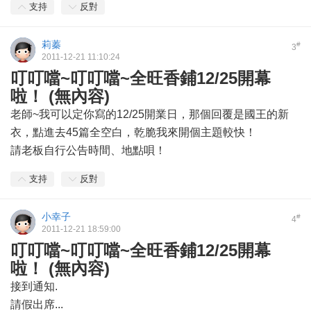
支持
反對
莉蓁
#
3
2011-12-21 11:10:24
叮叮噹~叮叮噹~全旺香鋪12/25開幕
啦！ (無內容)
老師~我可以定你寫的12/25開業日，那個回覆是國王的新
衣，點進去45篇全空白，乾脆我來開個主題較快！
請老板自行公告時間、地點唄！
支持
反對
小幸子
#
4
2011-12-21 18:59:00
叮叮噹~叮叮噹~全旺香鋪12/25開幕
啦！ (無內容)
接到通知.
請假出席...