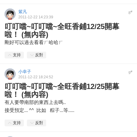
紫凡
#
8
2011-12-22 14:23:39
叮叮噹~叮叮噹~全旺香鋪12/25開幕
啦！ (無內容)
剛好可以過去看看ㄏ哈哈ㄏ
支持
反對
小幸子
#
9
2011-12-22 18:24:52
叮叮噹~叮叮噹~全旺香鋪12/25開幕
啦！ (無內容)
有人要帶南部的東西上去嗎..
接受預定... ^^ 比如 粽子...等.....
支持
反對