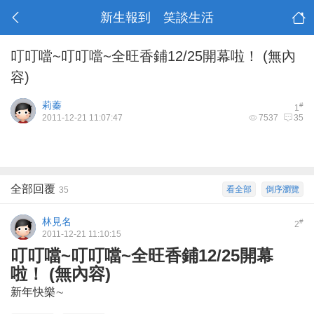
新生報到 笑談生活
叮叮噹~叮叮噹~全旺香鋪12/25開幕啦！ (無內
容)
莉蓁
#
1
2011-12-21 11:07:47
7537
35
全部回覆
看全部
倒序瀏覽
35
林見名
#
2
2011-12-21 11:10:15
叮叮噹~叮叮噹~全旺香鋪12/25開幕
啦！ (無內容)
新年快樂∼