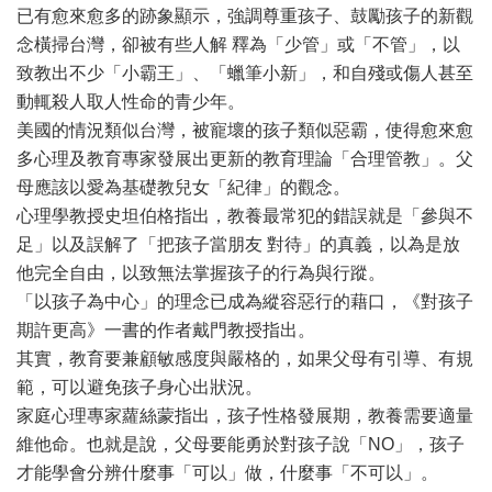
已有愈來愈多的跡象顯示，強調尊重孩子、鼓勵孩子的新觀
念橫掃台灣，卻被有些人解 釋為「少管」或「不管」，以
致教出不少「小霸王」、「蠟筆小新」，和自殘或傷人甚至
動輒殺人取人性命的青少年。
美國的情況類似台灣，被寵壞的孩子類似惡霸，使得愈來愈
多心理及教育專家發展出更新的教育理論「合理管教」。父
母應該以愛為基礎教兒女「紀律」的觀念。
心理學教授史坦伯格指出，教養最常犯的錯誤就是「參與不
足」以及誤解了「把孩子當朋友 對待」的真義，以為是放
他完全自由，以致無法掌握孩子的行為與行蹤。
「以孩子為中心」的理念已成為縱容惡行的藉口，《對孩子
期許更高》一書的作者戴門教授指出。
其實，教育要兼顧敏感度與嚴格的，如果父母有引導、有規
範，可以避免孩子身心出狀況。
家庭心理專家蘿絲蒙指出，孩子性格發展期，教養需要適量
維他命。也就是說，父母要能勇於對孩子說「NO」，孩子
才能學會分辨什麼事「可以」做，什麼事「不可以」。