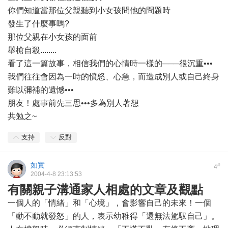
你們知道當那位父親聽到小女孩問他的問題時
發生了什麼事嗎?
那位父親在小女孩的面前
舉槍自殺........
看了這一篇故事，相信我們的心情時一樣的───很沉重•••
我們往往會因為一時的憤怒、心急，而造成別人或自己終身
難以彌補的遺憾•••
朋友！處事前先三思•••多為別人著想
共勉之~
支持
反對
如實
#
4
2004-4-8 23:13:53
有關親子溝通家人相處的文章及觀點
一個人的「情緒」和「心境」，會影響自己的未來！一個
「動不動就發怒」的人，表示幼稚得「還無法駕馭自己」。