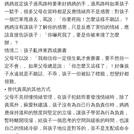
媽媽規定孩子過馬路時要牽好媽媽的手，過馬路時如果孩子
一鬆手，很多父母在當時都是反應情緒而不是感覺：對孩子
一個巴掌甩過去，罵說：「你要死啦！怎麼這樣不聽話」？
媽媽沒有讓孩子了解你的感覺，只是反應了害怕的情緒，應
該直接告訴孩子：「你嚇死我了，要是你被車撞了怎麼
辦」？
情境二：孩子亂摔東西或撕書
父母可以說：「我相信你一定很生氣才會撕書，要不然你一
定不會」。如果父母總是說：「你怎麼又這樣了」！好像孩
子永遠就是不聽話、不乖，孩子一但被貼了標籤，想變好都
很難。
• 替代責罵的其他方式
父母不見得懂情緒管理，在孩子犯錯而要發洩情緒時，除了
責罵外，蘇愛秋建議，孩子沒有為自己行為負責任時，媽媽
應保持溫和的態度與堅定的立場，讓孩子學習為行為負責，
暫時離開現場，給孩子一個思考的空間與緩衝的時間，也讓
自己的情緒冷卻，與孩子地位是對等的，並不是支配或命令