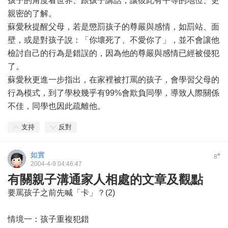
孩子的角度看世界、跟孩子講話，讓彼此有平等的地位、更
親密的了解。
蘇愛秋提醒父母，若是懲罰孩子的尊嚴與感情，如罰站、面
壁，或是對孩子說：「你壞死了、不愛你了」，並不會讓他
檢討自己的行為是錯誤的，因為他的尊嚴與感情已經被侵犯
了。
蘇愛秋更進一步指出，在家裡被打罵的孩子，會學習父母的
行為模式，到了學校幾乎有99%會欺負同學，導致人際關係
不佳，同學也因此疏離他。
支持
反對
如實
#
8
2004-4-9 04:46:47
有關親子溝通家人相處的文章及觀點
要罵孩子之前先喊「卡」？(2)
情境一：孩子重複犯錯