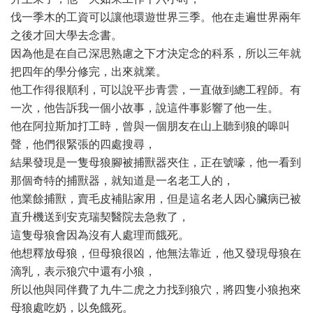
伐一季木的工資可以讓他環遊世界三季。他在走遍世界兩年
之後才回大學去念書。
因為他是在自己深思熟慮之下才決定念的科系，所以三年就
把四年的學分修完，出來就業。
他工作得很順利，可以說平步青雲，一直做到總工程師。有
一次，他告訴我一個小故事，說這件事影響了他一生。
他在阿拉斯加打工時，曾與一個朋友在山上聽到狼的嗥叫
聲，他們很緊張的四處搜尋，
結果發現是一隻母狼腳被捕獸器夾住，正在號嚎，他一看到
那個奇特的捕獸器，就知道是一名老工人的，
他業餘捕獸，賣毛皮補貼家用，但是這名老人因心臟病已被
直升機送到安克瑞契醫院去急救了，
這隻母狼會因為沒有人處理而餓死。
他想釋放母狼，但母狼很凶，他無法靠近，他又發現母狼在
滴乳，表示狼穴中還有小狼，
所以他與同伴費了九牛二虎之力找到狼穴，將四隻小狼抱來
母狼處吃奶，以免餓死。