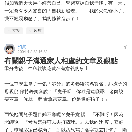
假如我們天天用心經營自己、學習掌握自我情緒，有一天，
一定會有令人驚喜的「自我新發現」－－我的火氣變小了、
我不輕易動怒了、我的修養進步了！
支持
反對
如實
#
5
2004-4-8 23:46:23
有關親子溝通家人相處的文章及觀點
零分背後---生命就該花費在有意義的事上
一位中學生拿了一張「零分」的考卷給媽媽簽名，那孩子的
母親仍 保持著笑容說：「兒子呀！你就是這麼乖，老師說
要蓋章，你就一定 會拿來蓋章。你是個好孩子！」
而後她問兒子題目難不難呢？兒子竟 說：「不難呀！因為
老師說：『考卷寫好可以去打籃球。』以我的速 度，寫好
了，球場必定已客滿了，所以我只寫了名字就去打球了。陽