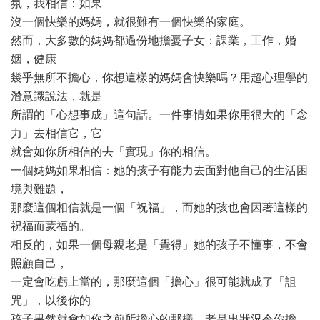
氛，我相信：如果
沒一個快樂的媽媽，就很難有一個快樂的家庭。
然而，大多數的媽媽都過份地擔憂子女：課業，工作，婚
姻，健康
幾乎無所不擔心，你想這樣的媽媽會快樂嗎？用超心理學的
潛意識說法，就是
所謂的「心想事成」這句話。一件事情如果你用很大的「念
力」去相信它，它
就會如你所相信的去「實現」你的相信。
一個媽媽如果相信：她的孩子有能力去面對他自己的生活困
境與難題，
那麼這個相信就是一個「祝福」，而她的孩也會因著這樣的
祝福而蒙福的。
相反的，如果一個母親老是「覺得」她的孩子不懂事，不會
照顧自己，
一定會吃虧上當的，那麼這個「擔心」很可能就成了「詛
咒」，以後你的
孩子果然就會如你之前所擔心的那樣，老是出狀況令你擔