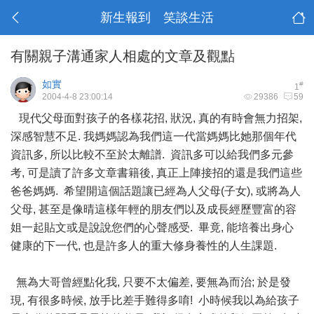
新生報到 笑談生活
有關親子溝通家人相處的文章及觀點
如實
#
1
2004-4-8 23:00:14
29386
59
現代父母面對孩子的各樣花招, 狀況, 真的有時會無力招架,
深感智慧不足. 我媽媽認為我們這一代當媽媽比她那個年代
資訊多, 所以比較不至於太離譜. 資訊多可以給我們多元參
考, 可是讀了許多文章書籍後, 真正上陣接招的還是我們這些
爸爸媽媽. 希望開這個話題讓已經為人父母(子女), 或將為人
父母, 甚至是像晴這樣年輕的朋友們以及成長經歷豐富的容
姐一起貼文或是說說您們的心聲感受. 畢竟, 能培養出身心
健康的下一代, 也是許多人的重大修身養性的人生課題.
無為大哥曾經點化我, 只要不太偏差, 要無為而治; 於是發
現, 有很多時候, 放手比差手難得多唷! 小時候我以為給孩子