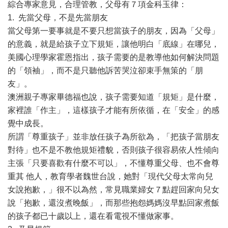
綜合專家意見，合理管教，父母有７項金科玉律：
1. 先當父母，不是先當朋友
當父母第一要事就是不要只想當孩子的朋友，因為「父母」
的意義，就是給孩子立下規矩，讓他明白「底線」在哪兒，
美國心理學家霍恩指出，孩子需要的是教導他如何解決問題
的「領袖」，而不是只聽他訴苦哭泣卻束手無策的「朋
友」。
澳洲親子專家畢德福也說，孩子需要知道「規矩」是什麼，
家裡誰「作主」，這樣孩子才能有所依循，在「安全」的感
覺中成長。
所謂「尊重孩子」並非放任孩子為所欲為，「把孩子當朋友
對待」也不是不教他規矩禮貌，否則孩子很容易依人性傾向
主張「只要喜歡有什麼不可以」，不懂尊重父母、也不會尊
重其 他人，教育學者魏世台說，她對「現代父母太常向兒
女說抱歉，」很不以為然，常見職業婦女７點趕回家向兒女
說「抱歉，還沒煮晚飯」，而那些抱怨媽媽沒早點回家煮飯
的孩子都已十歲以上，還在看電視不懂做家事。