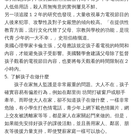
人低俗用語，殺人而無悔意的實例屢見不鮮。
另一項追蹤１２年的研究也發現，大量收視暴力電視節目的
人後來犯罪、攻擊性及對子女嚴懲的傾向較高。「在提供性
教育方面，流行文化代替了父母、宗教與學校的功能，是現
代青 少年的一大不幸，」史坦伯格慨道。
美國心理學家卡倫主張，父母應該規定孩子看電視的時間和
內容，才能避免孩子受影響。美國醫學會建議父母除了監督
孩子觀看的電視節目內容，也要將每天觀看的時間限制在２
小時內。
5. 了解孩子在做什麼
孩子在家無人監護是非常嚴重的問題。大人不在，孩子
確實容易有偏差行為，例如在鄰里街 坊間打破窗戶或順手
牽羊。而即使大人在家，卻不知道孩子在做什麼，一樣非常
危險，有小學生打色情電話，青少年上網下載色情圖片，網
上交友被誘離家等等，都是家人在家關起門來做的。但是，
如果能先安排好孩子的課後活動，並且善用家人、鄰居、朋
友等後援力量支持，即使雙薪家庭一樣可以放心。