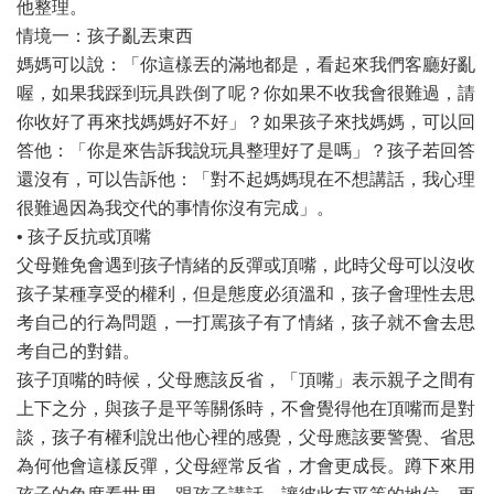
他整理。
情境一：孩子亂丟東西
媽媽可以說：「你這樣丟的滿地都是，看起來我們客廳好亂
喔，如果我踩到玩具跌倒了呢？你如果不收我會很難過，請
你收好了再來找媽媽好不好」？如果孩子來找媽媽，可以回
答他：「你是來告訴我說玩具整理好了是嗎」？孩子若回答
還沒有，可以告訴他：「對不起媽媽現在不想講話，我心理
很難過因為我交代的事情你沒有完成」。
• 孩子反抗或頂嘴
父母難免會遇到孩子情緒的反彈或頂嘴，此時父母可以沒收
孩子某種享受的權利，但是態度必須溫和，孩子會理性去思
考自己的行為問題，一打罵孩子有了情緒，孩子就不會去思
考自己的對錯。
孩子頂嘴的時候，父母應該反省，「頂嘴」表示親子之間有
上下之分，與孩子是平等關係時，不會覺得他在頂嘴而是對
談，孩子有權利說出他心裡的感覺，父母應該要警覺、省思
為何他會這樣反彈，父母經常反省，才會更成長。蹲下來用