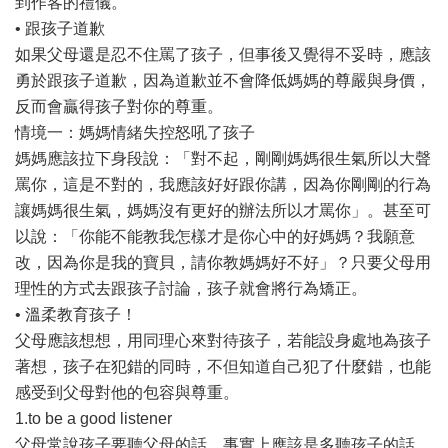
到作客的禮儀。
• 跟孩子道歉
如果父母還是忍不住罵了孩子，但事後又覺得不妥時，應該
勇於跟孩子道歉，因為道歉並不會降低媽媽的尊嚴與身價，
反而會贏得孩子對你的尊重。
情境一：媽媽情緒失控怒吼了孩子
媽媽應該拉下身段說：「對不起，剛剛媽媽很生氣所以大聲
罵你，這是不對的，我應該好好跟你講，因為你剛剛的行為
讓媽媽很生氣，媽媽沒有更好的辦法所以才罵你」。甚至可
以說：「你能不能教我怎樣才是你心中的好媽媽？我願意
改，因為你是我的寶貝，請你教媽媽好不好」？只要父母用
理性的方式去跟孩子討論，孩子就會將行為矯正。
• 溫柔教育孩子！
父母應該想想，用同理心來對待孩子，若能設身處地為孩子
著想，孩子在犯錯的同時，不但知道自己犯了什麼錯，也能
感受到父母對他的包容與尊重。
1.to be a good listener
父母常說孩子要聽父母的話，事實上應該是多聽孩子的話，