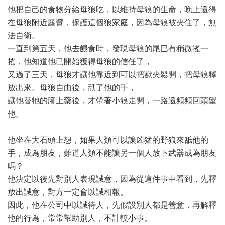
他把自己的食物分給母狼吃，以維持母狼的生命，晚上還得
在母狼附近露營，保護這個狼家庭，因為母狼被夾住了，無
法自衛。
一直到第五天，他去餵食時，發現母狼的尾巴有稍微搖一
搖，他知道他已開始獲得母狼的信任了，
又過了三天，母狼才讓他靠近到可以把獸夾鬆開，把母狼釋
放出來。母狼自由後，舐了他的手，
讓他替牠的腳上藥後，才帶著小狼走開，一路還頻頻回頭望
他。
他坐在大石頭上想，如果人類可以讓凶猛的野狼來舐他的
手，成為朋友，難道人類不能讓另一個人放下武器成為朋友
嗎？
他決定以後先對別人表現誠意，因為從這件事中看到，先釋
放出誠意，對方一定會以誠相報。
因此，他在公司中以誠待人，先假設別人都是善意，再解釋
他的行為，常常幫助別人，不計較小事。