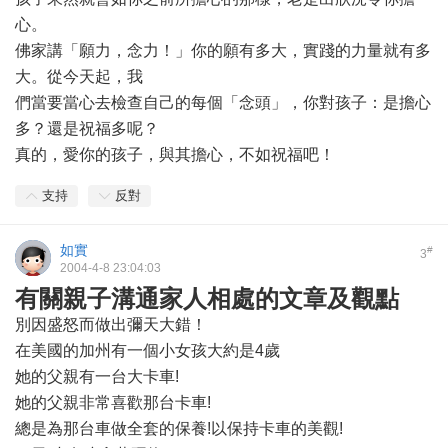
心。
佛家講「願力，念力！」你的願有多大，實踐的力量就有多
大。從今天起，我
們當要當心去檢查自己的每個「念頭」，你對孩子：是擔心
多？還是祝福多呢？
真的，愛你的孩子，與其擔心，不如祝福吧！
支持
反對
如實
#
3
2004-4-8 23:04:03
有關親子溝通家人相處的文章及觀點
別因盛怒而做出彌天大錯！
在美國的加州有一個小女孩大約是4歲
她的父親有一台大卡車!
她的父親非常喜歡那台卡車!
總是為那台車做全套的保養!以保持卡車的美觀!