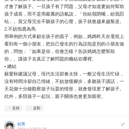
才會了解孩子。一旦孩子有了問題，父母才知道要如何幫助
孩子成長，而不是用嚴厲的語氣說，「你給我閉嘴，給我罰
站」。當父母完全不聽孩子的心聲，孩子就會越來越叛逆。
2.不妨指鹿為馬
用舉例的方式來顧全孩子的面子，例如，媽媽昨天在電視上
看到有一個小朋友，把自己發生的行為誤指是別的小朋友做
的，問他：「如果是你，你會怎樣？告訴媽媽怎麼幫助
你」。讓孩子去真正了解問題的癥結在哪裡。
• 總結
蘇愛秋建議父母，現代生活節奏太快，一般父母生活忙碌，
沒有時間冷卻自己情緒，不妨放慢腳步，多聽孩子講話，一
天花個十分鐘觀察孩子玩耍的情形，就會發現更了解孩子。
此外，多陪孩子一起玩，親子關係也會更加親密。
支持
反對
如實
#
9