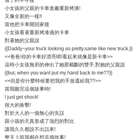
過了約半年後
小女孩的父親的卡車進廠重新烤漆!
又像全新的一樣!!
當他把卡車開回家後
小女孩看著重新烤漆過的卡車
對著她的父親說
{{Daddy~your truck looking so pretty,same like new truck.}}
<<爸爸!你的卡車好漂亮唷!看起來就像是新卡車>>
這時小女孩無邪的伸出了她那截斷的雙手,對她的父親說
{{but, when you want put my hand back to me??}}
<<但是你什麼時候要把我的手放還給我??>>
當我聽完這個故事時!
I just get shock!
很大的衝擊!
對於大人的一個無心的失誤
跟小孩的天真形成了強烈的對比
讓我久久都說不出話來!
整天上班我都在想這個故事!