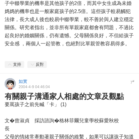
子中輟學業的機率是其他孩子的2倍，而其中女生成為未婚
媽媽的機率也是一般家庭孩子的2.5倍。這些孩子較易觸犯
法律，長大成人後也較易中輟學業，較不善於與人建立穩定
關係。研究者指出，並非所有單親家庭都會有問題，不過比
起良好的婚姻關係，仍有遺憾。父母關係良好，不但給孩子
安全感 ，兩個人一起管教，也絕對比單親管教容易得多。
支持
反對
如實
#
7
2004-4-9 04:46:04
有關親子溝通家人相處的文章及觀點
要罵孩子之前先喊「卡」 (1)
文�曾淑貞 採訪諮詢�格林菲爾兒童學校蘇愛秋校
長
父母的情緒常牽動著親子關係的維繫，如果可以讓孩子知道