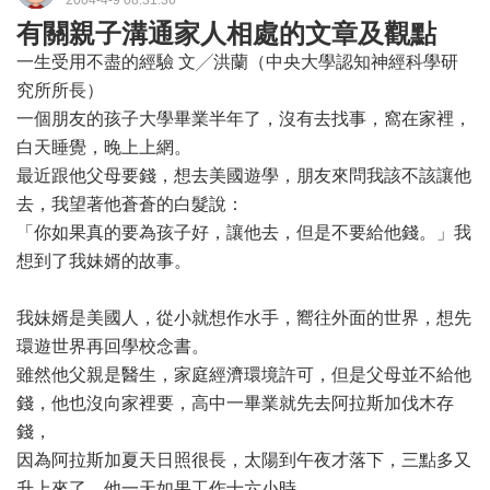
2004-4-9 08:31:36
有關親子溝通家人相處的文章及觀點
一生受用不盡的經驗 文╱洪蘭（中央大學認知神經科學研
究所所長）
一個朋友的孩子大學畢業半年了，沒有去找事，窩在家裡，
白天睡覺，晚上上網。
最近跟他父母要錢，想去美國遊學，朋友來問我該不該讓他
去，我望著他蒼蒼的白髮說：
「你如果真的要為孩子好，讓他去，但是不要給他錢。」我
想到了我妹婿的故事。
我妹婿是美國人，從小就想作水手，嚮往外面的世界，想先
環遊世界再回學校念書。
雖然他父親是醫生，家庭經濟環境許可，但是父母並不給他
錢，他也沒向家裡要，高中一畢業就先去阿拉斯加伐木存
錢，
因為阿拉斯加夏天日照很長，太陽到午夜才落下，三點多又
升上來了，他一天如果工作十六小時，