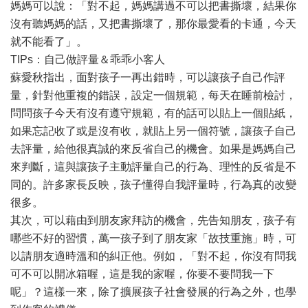
媽媽可以說：「對不起，媽媽講過不可以把書撕壞，結果你
沒有聽媽媽的話，又把書撕壞了，那你最愛看的卡通，今天
就不能看了」。
TIPs：自己做評量＆乖乖小客人
蘇愛秋指出，面對孩子一再出錯時，可以讓孩子自己作評
量，針對他重複的錯誤，設定一個規範，每天在睡前檢討，
問問孩子今天有沒有遵守規範，有的話可以貼上一個貼紙，
如果忘記收了或是沒有收，就貼上另一個符號，讓孩子自己
去評量，給他很真誠的來反省自己的機會。如果是媽媽自己
來判斷，這與讓孩子主動評量自己的行為、理性的反省是不
同的。許多家長反映，孩子懂得自我評量時，行為真的改變
很多。
其次，可以藉由到朋友家拜訪的機會，先告知朋友，孩子有
哪些不好的習慣，萬一孩子到了朋友家「故技重施」時，可
以請朋友適時溫和的糾正他。例如，「對不起，你沒有問我
可不可以開冰箱喔，這是我的家喔，你要不要問我一下
呢」？這樣一來，除了擴展孩子社會發展的行為之外，也學