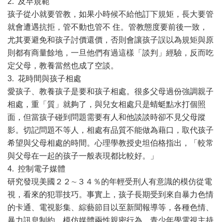
2. 及早規範
孩子從小就要管教，如果小時候不給他訂下規矩，長大要管
就會遭遇抗拒，管不動也管不 住。管教態度要前後一致，
尤其要避免和孩子討價還價，否則會讓孩子誤以為規矩與原
則都有商量餘地，一旦他們有過這樣「談判」經驗，反而吃
定父母，教養當然也成了空談。
3. 花時間與孩子相處
愛孩子、教養孩子是要和孩子相處。很多父母過份強調親子
相處，重「質」就夠了，與兒女相處只是蜻蜓點水打個照
面，但當孩子碰到問題需要有人和他談談時卻不見父母蹤
影。切記問題不等人，相處有品質不能做為藉口，取代孩子
希望與父母相處的時間。心理學教授史坦伯格指出，「較常
與父母在一起的孩子一般表現都比較好。」
4. 控制電子媒體
研究發現美國２２∼３４％的年輕受刑人有意識的模仿從電
視，看來的犯罪技巧。事實上，孩子長期受到來自暴力色情
的卡通、電視影集、綜藝節目以至新聞報導等，各種色情、
暴力訊息制約，模仿媒體兩性親密行為，青少年學電視主持