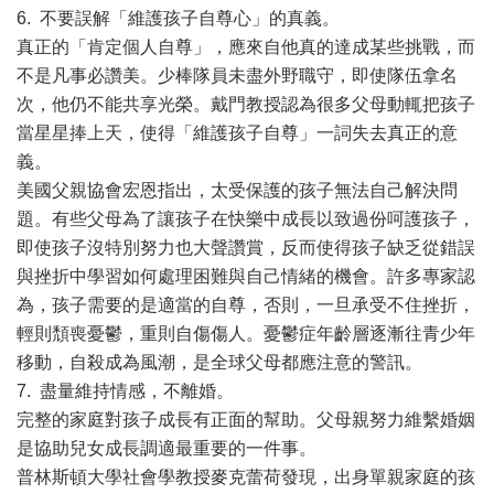
6. 不要誤解「維護孩子自尊心」的真義。
真正的「肯定個人自尊」，應來自他真的達成某些挑戰，而
不是凡事必讚美。少棒隊員未盡外野職守，即使隊伍拿名
次，他仍不能共享光榮。戴門教授認為很多父母動輒把孩子
當星星捧上天，使得「維護孩子自尊」一詞失去真正的意
義。
美國父親協會宏恩指出，太受保護的孩子無法自己解決問
題。有些父母為了讓孩子在快樂中成長以致過份呵護孩子，
即使孩子沒特別努力也大聲讚賞，反而使得孩子缺乏從錯誤
與挫折中學習如何處理困難與自己情緒的機會。許多專家認
為，孩子需要的是適當的自尊，否則，一旦承受不住挫折，
輕則頹喪憂鬱，重則自傷傷人。憂鬱症年齡層逐漸往青少年
移動，自殺成為風潮，是全球父母都應注意的警訊。
7. 盡量維持情感，不離婚。
完整的家庭對孩子成長有正面的幫助。父母親努力維繫婚姻
是協助兒女成長調適最重要的一件事。
普林斯頓大學社會學教授麥克蕾荷發現，出身單親家庭的孩