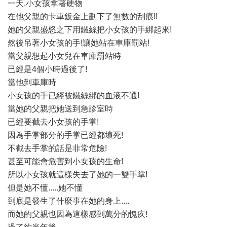
一天,小女孩拿著硬物
在他父親的卡車鈑金上劃下了無數的刮痕!!
她的父親盛怒之下用鐵絲把小女孩的手綁起來!
然後吊著小女孩的手!讓她站在車庫罰站!
當父親想起小女兒在車庫罰站時
已經是4個小時過後了!
當他到車庫時
小女孩的手已經被鐵絲綁的血液不通!
當她的父親把她送到急診室時
已經要截去小女孩的手掌!
因為手掌部分的手掌已經都壞死!
不截去手掌的話是非常危險!
甚至可能會危害到小女孩的生命!
所以小女孩就這樣失去了她的一雙手掌!
但是她不懂.....她不懂
到底是發生了什麼事在她的身上....
而她的父親也因為這樣感到萬分的愧疚!