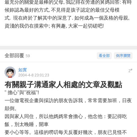
最充分的關愛是最棒的父母, 我記得在旁邊的舅媽回答: 有時
候妳認為最好的方式, 不見得是孩子認定的最佳父母模
式. 現在終於了解其中的深意了. 如何成為一個及格的母親,
資淺的我仍在摸索中; 有興趣, 大家一起切磋吧!
全部回覆
看全部
倒序瀏覽
59
如實
#
2
2004-4-8 23:01:23
有關親子溝通家人相處的文章及觀點
" 擔心"與"祝福"!
一位做電視企畫與採訪的朋友告訴我，常常需要加班，日夜
顛倒。
因與家人同住，所以他媽媽常會擔心，他念他：要記得吃
飯，別太晚睡，開車
要小心等等。這樣的嘮叨每天反覆好幾次，朋友已見怪不