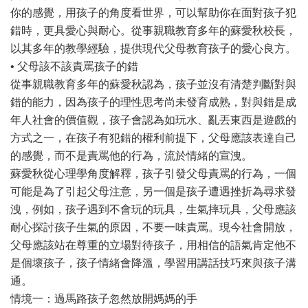
你的感覺，用孩子的角度看世界，可以幫助你在面對孩子犯
錯時，更具愛心與耐心。從事親職教育多年的蘇愛秋校長，
以其多年的教學經驗，提供現代父母教育孩子的愛心良方。
• 父母該不該責罵孩子的錯
從事親職教育多年的蘇愛秋認為，孩子並沒有清楚判斷對與
錯的能力，因為孩子的理性思考尚未發育成熟，對與錯是成
年人社會的價值觀，孩子會認為如玩水、亂丟東西是遊戲的
方式之一，在孩子有犯錯的權利前提下，父母應該表達自己
的感覺，而不是責罵他的行為，流於情緒的宣洩。
蘇愛秋從心理學角度解釋，孩子引發父母責罵的行為，一個
可能是為了引起父母注意，另一個是孩子遭遇挫折為尋求發
洩，例如，孩子遇到不會玩的玩具，生氣摔玩具，父母應該
耐心探討孩子生氣的原因，不要一味責罵。現今社會開放，
父母應該站在尊重的立場對待孩子，用相信的語氣肯定他不
是個壞孩子，孩子情緒會降溫，學習用講話技巧來與孩子溝
通。
情境一：過馬路孩子忽然放開媽媽的手