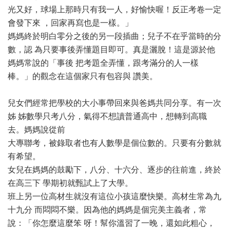
光又好，球場上那時只有我一人，好愉快喔！反正考卷一定
會發下來 ，回家再寫也是一樣。」
媽媽終於明白零分之後的另一段插曲；兒子不在乎當時的分
數，認 為只要事後弄懂題目即可。真是灑脫！這是源於他
媽媽常說的「事後 把考題全弄懂，跟考滿分的人一樣
棒。」的觀念在這個家只有包容與 讚美。
兒女們經常把學校的大小事帶回來與爸媽共同分享。有一次
姊 姊數學只考八分，氣得不想讀普通高中，想轉到高職
去。媽媽說從前
大專聯考，被錄取者也有人數學是個位數的。只要有分數就
有希望。
女兒在媽媽的鼓勵下，八分、十六分、逐步的往前進，終於
在高三下 學期初就甄試上了大學。
班上另一位高材生就沒有這位小孩這麼快樂。高材生常為九
十九分 而悶悶不樂。因為他的媽媽是個完美主義者，常
說：「你怎麼這麼笨 呀！幫你溫習了一晚，還如此粗心，