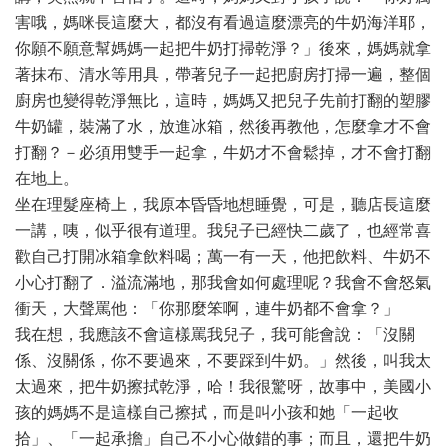
害哦，媽咪長這麼大，都沒有看過這麼漂亮的牛奶海洋耶，
你願不願意幫媽媽一起把牛奶打掃乾淨？」後來，媽媽就拿
著抹布、清水等用具，帶著兒子一起把廚房打掃一遍，整個
廚房也變得乾淨無比，這時，媽媽又把兒子先前打翻的塑膠
牛奶罐，裝滿了水，放進冰箱，然後再教他，怎麼拿才不會
打翻？－必須用雙手一起拿，牛奶才不會鬆掉，才不會打翻
在地上。
坐在理髮座椅上，我原本昏昏地想睡覺，可是，聽店長這麼
一講，咦，似乎很有道理。我兒子已經快二歲了，也經常喜
歡自己打開冰箱拿飲料喝；萬一有一天，他把飲料、牛奶不
小心打翻了．溢流滿地，那我會如何處理呢？我會不會怒氣
衝天，大聲罵他：「你那麼笨啊，連牛奶都不會拿？」
我在想，我應該不會這樣罵我兒子，我可能會說：「沒關
係、沒關係，你不要過來，不要踩到牛奶。」然後，叫我太
太過來，把牛奶擦拭乾淨，哈！我很驚呀，故事中，美國小
孩的媽媽不是這樣自己擦拭，而是叫小孩和她「一起收
拾」、「一起承擔」自己不小心做錯的事；而且，還把牛奶