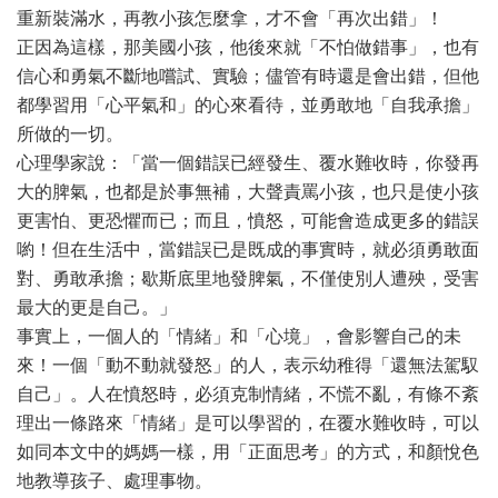
重新裝滿水，再教小孩怎麼拿，才不會「再次出錯」！
正因為這樣，那美國小孩，他後來就「不怕做錯事」，也有
信心和勇氣不斷地嚐試、實驗；儘管有時還是會出錯，但他
都學習用「心平氣和」的心來看待，並勇敢地「自我承擔」
所做的一切。
心理學家說：「當一個錯誤已經發生、覆水難收時，你發再
大的脾氣，也都是於事無補，大聲責罵小孩，也只是使小孩
更害怕、更恐懼而已；而且，憤怒，可能會造成更多的錯誤
喲！但在生活中，當錯誤已是既成的事實時，就必須勇敢面
對、勇敢承擔；歇斯底里地發脾氣，不僅使別人遭殃，受害
最大的更是自己。」
事實上，一個人的「情緒」和「心境」，會影響自己的未
來！一個「動不動就發怒」的人，表示幼稚得「還無法駕馭
自己」。人在憤怒時，必須克制情緒，不慌不亂，有條不紊
理出一條路來「情緒」是可以學習的，在覆水難收時，可以
如同本文中的媽媽一樣，用「正面思考」的方式，和顏悅色
地教導孩子、處理事物。