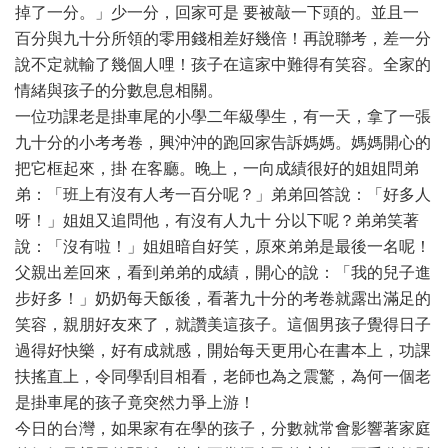
掉了一分。」少一分，回家可是 要被敲一下頭的。並且一
百分與九十分所領的零用錢相差好幾倍！再說聯考，差一分
說不定就輸了幾個人哩！孩子在這家中難得有笑容。全家的
情緒與孩子的分數息息相關。
一位功課老是掛車尾的小學二年級學生，有一天，拿了一張
九十分的小考考卷，興沖沖的跑回家告訴媽媽。媽媽開心的
把它框起來，掛 在客廳。晚上，一向成績很好的姐姐問弟
弟：「班上有沒有人考一百分呢？」弟弟回答說：「好多人
呀！」姐姐又追問他，有沒有人九十 分以下呢？弟弟笑著
說：「沒有啦！」姐姐暗自好笑，原來弟弟是最後一名呢！
父親出差回來，看到弟弟的成績，開心的說：「我的兒子進
步好多！」奶奶每天飯後，看著九十分的考卷就露出滿足的
笑容，親朋好友來了，就讚美這孩子。這個男孩子覺得日子
過得好快樂，好有成就感，開始每天更用心在書本上，功課
扶搖直上，令同學刮目相看，老師也為之震驚，為何一個老
是掛車尾的孩子竟突然力爭上游！
今日的台灣，如果家有在學的孩子，分數就常會影響著家庭