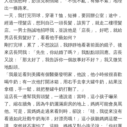
人在憤怒時，必須克制情緒，「不慌不亂，有條不紊」地理
出一條路來。
一天，我打完羽球，穿著Ｔ恤，短褲，要回辦公室；途中，
經過一理髮店，想到自己一頭長髮，該剪了，就走二樓理髮
店。一男士熱誠地招呼我，並說他是「店長」。好吧，就給
男店長剪髮好了，看看他手藝如何？
剛打完球，累了，不想說話，我靜靜地看著前面的鏡子。後
來店長問我：「先生，你結婚了嗎？」我點點頭回應。店長
又說：「那太好了，我告訴你一個故事好不好？」我又微笑
地點頭。
「我最近看到美國有個醫藥發明家，他說，他小時候很喜歡
喝牛奶；有一次他打開冰箱，用右手去拿大罐牛奶，結果沒
拿穩，手一鬆，就把整罐牛奶打翻了。」
這店長一邊幫我剪頭髮，一邊說道：當時，這小孩子嚇呆
了。縮在牆角，因為牛奶灑滿廚房的地上，媽媽可能會臭罵
他。可是，當媽媽走過來看到時，卻說：「哇，我從來沒有
看過如此壯觀牛奶海洋，好漂亮哦！」這小孩聽媽媽這麼一
講，突然就不害怕了。這時，媽媽又對小孩子說：「你好厲