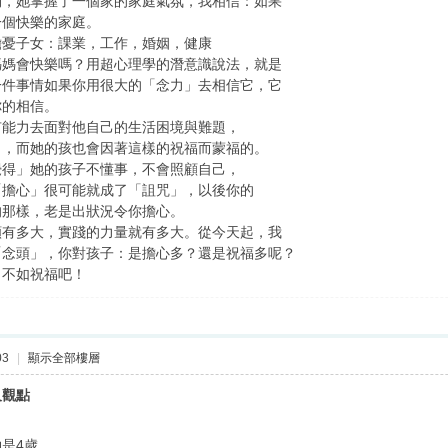
物，她掌握了一個家的家庭氣氛，我相信：如果
一個快樂的家庭。
擔憂子女：課業，工作，婚姻，健康
媽媽會快樂嗎？用超心理學的潛意識說法，就是
一件事情如果你用很大的「念力」去相信它，它
你的相信。
有能力去面對他自己的生活困境與難題，
」，而她的孩也會因著這樣的祝福而蒙福的。
覺得」她的孩子不懂事，不會照顧自己，
「擔心」很可能就成了「詛咒」，以後你的
的那樣，老是出狀況令你擔心。
願有多大，實踐的力量就有多大。從今天起，我
「念頭」，你對孩子：是擔心多？還是祝福多呢？
，不如祝福吧！
03
|
顯示全部樓層
及觀點
是4歲