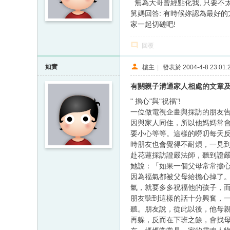
無為大哥曾經點化我, 只要不太
舅媽回答: 有時候妳認為最好的
家一起切磋吧!
回覆
如實
樓主
|
發表於 2004-4-8 23:01:
有關親子溝通家人相處的文章
" 擔心"與"祝福"!
一位做電視企畫與採訪的朋友
因與家人同住，所以他媽媽常
要小心等等。這樣的嘮叨每天
時朋友也會覺得不耐煩，一見
赴花蓮採訪證嚴法師，聽到證
她說：「如果一個父母常常擔
因為福氣都被父母給擔心掉了
氣，就要多多祝福他的孩子，
朋友聽到這樣的話十分興奮，
聽。朋友說，從此以後，他母
再躲，反而在下班之餘，會找