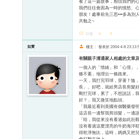
看了這一篇故事，相信我們的心情
我們往往會因為一時的憤怒、心
朋友！處事前先三思•••多為別
共勉之~
回覆
如實
樓主
|
發表於 2004-4-8 23:13:
有關親子溝通家人相處的文章
一個人的「情緒」和「心境」
條不紊」地理出一條路來。
一天，我打完羽球，穿著Ｔ恤
長」。好吧，就給男店長剪髮
剛打完球，累了，不想說話，
好？」我又微笑地點頭。
「我最近看到美國有個醫藥發
這店長一邊幫我剪頭髮，一邊
「哇，我從來沒有看過如此壯
沒有看過這麼漂亮的牛奶海洋
得乾淨無比，這時，媽媽又把