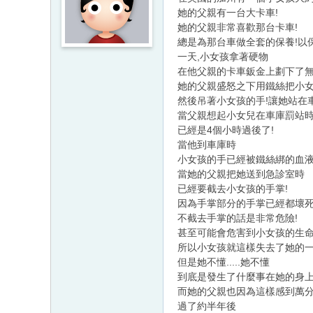
她的父親有一台大卡車!
她的父親非常喜歡那台卡車!
總是為那台車做全套的保養!以
一天,小女孩拿著硬物
在他父親的卡車鈑金上劃下了無
她的父親盛怒之下用鐵絲把小女
然後吊著小女孩的手!讓她站在
當父親想起小女兒在車庫罰站
已經是4個小時過後了!
當他到車庫時
小女孩的手已經被鐵絲綁的血液
當她的父親把她送到急診室時
已經要截去小女孩的手掌!
因為手掌部分的手掌已經都壞死
不截去手掌的話是非常危險!
甚至可能會危害到小女孩的生命
所以小女孩就這樣失去了她的一
但是她不懂.....她不懂
到底是發生了什麼事在她的身上..
而她的父親也因為這樣感到萬分
過了約半年後