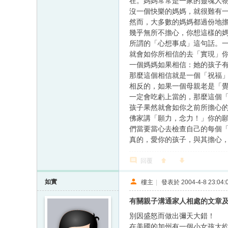
在。媽媽常常是一家的靈魂人
沒一個快樂的媽媽，就很難有
然而，大多數的媽媽都過份地
幾乎無所不擔心，你想這樣的
所謂的「心想事成」這句話。
就會如你所相信的去「實現」
一個媽媽如果相信：她的孩子
那麼這個相信就是一個「祝福
相反的，如果一個母親老是「
一定會吃虧上當的，那麼這個
孩子果然就會如你之前所擔心
佛家講「願力，念力！」你的
們當要當心去檢查自己的每個
真的，愛你的孩子，與其擔心
回覆
如實
樓主
|
發表於 2004-4-8 23:04:
有關親子溝通家人相處的文章
別因盛怒而做出彌天大錯！
在美國的加州有一個小女孩大約