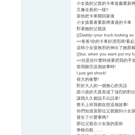
小女孩的父親的卡車進廠重新烤
又像全新的一樣!!
當他把卡車開回家後
小女孩看著重新烤漆過的卡車
對著她的父親說
{{Daddy~your truck looking so 
<<爸爸!你的卡車好漂亮唷!看
這時小女孩無邪的伸出了她那截
{{but, when you want put my 
<<但是你什麼時候要把我的手放
當我聽完這個故事時!
I just get shock!
很大的衝擊!
對於大人的一個無心的失誤
跟小孩的天真形成了強烈的對
讓我久久都說不出話來!
整天上班我都在想這個故事!
你們知道當那位父親聽到小女
發生了什麼事嗎?
那位父親在小女孩的面前
舉槍自殺........