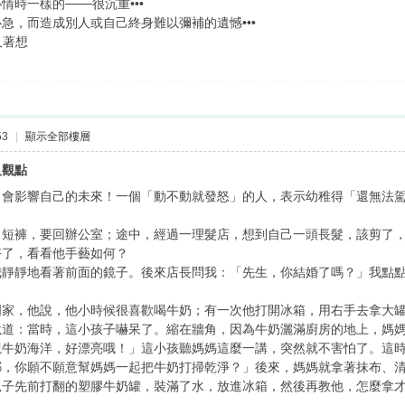
時一樣的───很沉重•••
急，而造成別人或自己終身難以彌補的遺憾•••
人著想
53
|
顯示全部樓層
及觀點
，會影響自己的未來！一個「動不動就發怒」的人，表示幼稚得「還無法
，短褲，要回辦公室；途中，經過一理髮店，想到自己一頭長髮，該剪了
好了，看看他手藝如何？
我靜靜地看著前面的鏡子。後來店長問我：「先生，你結婚了嗎？」我點
明家，他說，他小時候很喜歡喝牛奶；有一次他打開冰箱，用右手去拿大
說道：當時，這小孩子嚇呆了。縮在牆角，因為牛奶灑滿廚房的地上，媽
觀牛奶海洋，好漂亮哦！」這小孩聽媽媽這麼一講，突然就不害怕了。這
耶，你願不願意幫媽媽一起把牛奶打掃乾淨？」後來，媽媽就拿著抹布、
兒子先前打翻的塑膠牛奶罐，裝滿了水，放進冰箱，然後再教他，怎麼拿