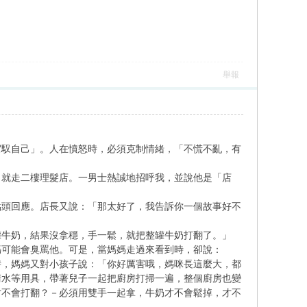
舉報
駕馭自己」。人在憤怒時，必須克制情緒，「不慌不亂，有
，就走二樓理髮店。一男士熱誠地招呼我，並說他是「店
點頭回應。店長又說：「那太好了，我告訴你一個故事好不
罐牛奶，結果沒拿穩，手一鬆，就把整罐牛奶打翻了。」
媽可能會臭罵他。可是，當媽媽走過來看到時，卻說：
時，媽媽又對小孩子說：「你好厲害哦，媽咪長這麼大，都
清水等用具，帶著兒子一起把廚房打掃一遍，整個廚房也變
才不會打翻？－必須用雙手一起拿，牛奶才不會鬆掉，才不