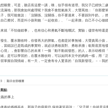
地想睡覺，可是，聽店長這麼一講，咦，似乎很有道理。我兒子已經快二
溢流滿地，那我會如何處理呢？我會不會怒氣衝天，大聲罵他：「你那麼
兒子，我可能會說：「沒關係、沒關係，你不要過來，不要踩到牛奶。」
樣自己擦拭，而是叫小孩和她「一起收拾」、「一起承擔」自己不小心做
後來就「不怕做錯事」，也有信心和勇氣不斷地嚐試、實驗；儘管有時還
經發生、覆水難收時，你發再大的脾氣，也都是於事無補，大聲責罵小孩
中，當錯誤已是既成的事實時，就必須勇敢面對、勇敢承擔；歇斯底里地
「心境」，會影響自己的未來！一個「動不動就發怒」的人，表示幼稚得
情緒」是可以學習的，在覆水難收時，可以如同本文中的媽媽一樣，用「
學習掌握自我情緒，有一天，一定會有令人驚喜的「自我新發現」－－我
23
|
顯示全部樓層
及觀點
意義的事上
考卷給媽媽簽名，那孩子的母親仍 保持著笑容說：「兒子呀！你就是這