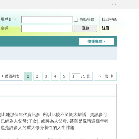
切
換
用戶名
自動登錄
找回密碼
到
寬
密碼
註冊
登錄
版
快捷導航
返回列表
1
2
3
4
5
/ 5 頁
下一頁
媽比她那個年代資訊多, 所以比較不至於太離譜. 資訊多可
經為人父母(子女), 或將為人父母, 甚至是像晴這樣年輕
 也是許多人的重大修身養性的人生課題.