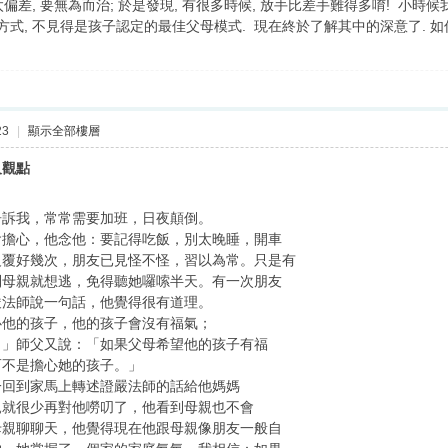
偏差, 要無為而治; 於是發現, 有很多時候, 放手比差手難得多唷! 小
方式, 不見得是孩子認定的最佳父母模式. 現在終於了解其中的深意了. 如何
23
|
顯示全部樓層
及觀點
告訴我，常常需要加班，日夜顛倒。
會擔心，他念他：要記得吃飯，別太晚睡，開車
反覆好幾次，朋友已見怪不怪，習以為常。只是有
到母親就想逃，免得聽她囉嗦半天。有一次朋友
嚴法師說一句話，他覺得很有道理。
心他的孩子，他的孩子會沒有福氣；
。」師父又說：「如果父母希望他的孩子有福
而不是擔心她的孩子。」
一回到家馬上轉述證嚴法師的話給他媽媽
親就很少再對他嘮叨了，他看到母親也不會
母親聊聊天，他覺得現在他跟母親像朋友一般自