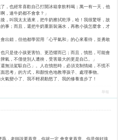
歲了，也經常喜歡自己打開冰箱拿飲料喝；萬一有一天，他
笨啊，連牛奶都不會拿？」
然後，叫我太太過來，把牛奶擦拭乾淨，哈！我很驚呀，故
錯的事；而且，還把牛奶重新裝滿水，再教小孩怎麼拿，才
是會出錯，但他都學習用「心平氣和」的心來看待，並勇敢
，也只是使小孩更害怕、更恐懼而已；而且，憤怒，可能會
發脾氣，不僅使別人遭殃，受害最大的更是自己。」
「還無法駕馭自己」。人在憤怒時，必須克制情緒，不慌不
正面思考」的方式，和顏悅色地教導孩子、處理事物。
的火氣變小了、我不輕易動怒了、我的修養進步了！
舉報
麼乖，老師說要蓋章，你就一定 會拿來蓋章。你是個好孩