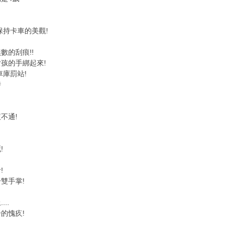
保持卡車的美觀!
數的刮痕!!
孩的手綁起來!
車庫罰站!
時
不通!
!
!
雙手掌!
..
的愧疚!