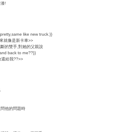
漆!
pretty,same like new truck.}}
起來就像是新卡車>>
斷的雙手,對她的父親說
hand back to me??}}
還給我??>>
比
孩問他的問題時