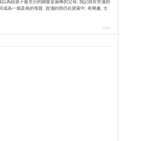
時候我以為給孩子最充分的關愛是最棒的父母, 我記得在旁邊的
成為一個及格的母親, 資淺的我仍在摸索中; 有興趣, 大
舉報