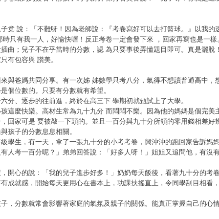
子竟 說：「不難呀！因為老師說：『考卷寫好可以去打籃球。』以我的
那時只有我一人，好愉快喔！反正考卷一定會發下來 ，回家再寫也是一樣
插曲；兒子不在乎當時的分數，認 為只要事後弄懂題目即可。真是灑脫
只有包容與 讚美。
來與爸媽共同分享。有一次姊 姊數學只考八分，氣得不想讀普通高中，
學是個位數的。只要有分數就有希望。
六分、逐步的往前進，終於在高三下 學期初就甄試上了大學。
孩這麼快樂。高材生常為九十九分 而悶悶不樂。因為他的媽媽是個完美
分，回家可是 要被敲一下頭的。並且一百分與九十分所領的零用錢相差好
緒與孩子的分數息息相關。
年級學生，有一天，拿了一張九十分的小考考卷，興沖沖的跑回家告訴媽媽
沒有人考一百分呢？」弟弟回答說：「好多人呀！」姐姐又追問他，有沒有
！
績，開心的說：「我的兒子進步好多！」奶奶每天飯後，看著九十分的考
好有成就感，開始每天更用心在書本上，功課扶搖直上，令同學刮目相看
孩子，分數就常會影響著家庭的氣氛及親子的關係。能真正掌握自己的心
。