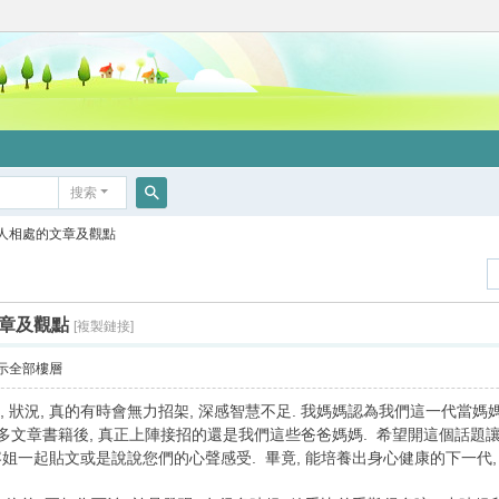
搜索
搜
人相處的文章及觀點
索
章及觀點
[複製鏈接]
示全部樓層
狀況, 真的有時會無力招架, 深感智慧不足. 我媽媽認為我們這一代當媽
多文章書籍後, 真正上陣接招的還是我們這些爸爸媽媽. 希望開這個話題讓已
姐一起貼文或是說說您們的心聲感受. 畢竟, 能培養出身心健康的下一代,