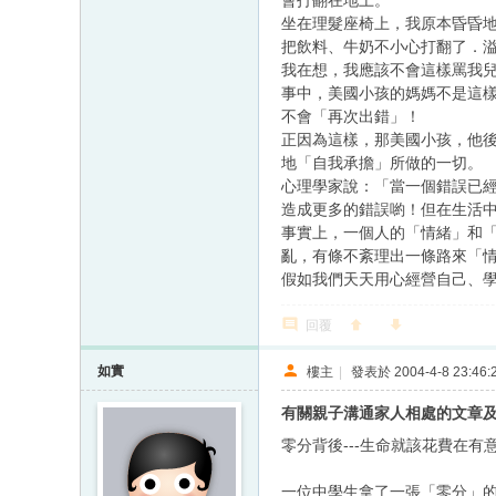
會打翻在地上。
坐在理髮座椅上，我原本昏昏
把飲料、牛奶不小心打翻了．
我在想，我應該不會這樣罵我
事中，美國小孩的媽媽不是這
不會「再次出錯」！
正因為這樣，那美國小孩，他
地「自我承擔」所做的一切。
心理學家說：「當一個錯誤已
造成更多的錯誤喲！但在生活
事實上，一個人的「情緒」和
亂，有條不紊理出一條路來「
假如我們天天用心經營自己、
回覆
如實
樓主
|
發表於 2004-4-8 23:46:
有關親子溝通家人相處的文章
零分背後---生命就該花費在有
一位中學生拿了一張「零分」的