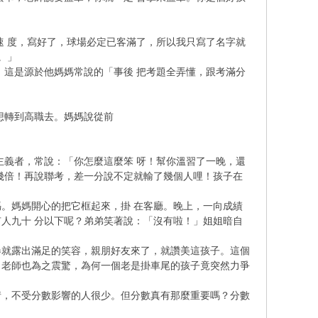
速 度，寫好了，球場必定已客滿了，所以我只寫了名字就
。」
！這是源於他媽媽常說的「事後 把考題全弄懂，跟考滿分
想轉到高職去。媽媽說從前
主義者，常說：「你怎麼這麼笨 呀！幫你溫習了一晚，還
幾倍！再說聯考，差一分說不定就輸了幾個人哩！孩子在
。媽媽開心的把它框起來，掛 在客廳。晚上，一向成績
人九十 分以下呢？弟弟笑著說：「沒有啦！」姐姐暗自
卷就露出滿足的笑容，親朋好友來了，就讚美這孩子。這個
，老師也為之震驚，為何一個老是掛車尾的孩子竟突然力爭
情，不受分數影響的人很少。但分數真有那麼重要嗎？分數