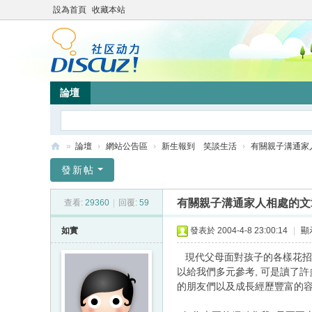
設為首頁
收藏本站
論壇
»
論壇
›
網站公告區
›
新生報到 笑談生活
›
有關親子溝通家
靜
發新帖
竹
有關親子溝通家人相處的文
查看:
29360
|
回覆:
59
林
心
如實
發表於 2004-4-8 23:00:14
|
顯
靈
現代父母面對孩子的各樣花招, 
網
以給我們多元參考, 可是讀了許
的朋友們以及成長經歷豐富的容
站