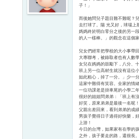
子！」
而後她問兒子題目難不難呢？兒
去打球了。陽 光又好，球場上
媽媽終於明白零分之後的另一段
的人一樣棒。」的觀念在這個家
兒女們經常把學校的大小事帶回
大專聯考，被錄取者也有人數
女兒在媽媽的鼓勵下，八分、十
班上另一位高材生就沒有這位小
如此粗心，掉了一分。」少一
這家中難得有笑容。全家的情
一位功課老是掛車尾的小學二
很好的姐姐問弟弟：「班上有
好笑，原來弟弟是最後一名呢
父親出差回來，看到弟弟的成
男孩子覺得日子過得好快樂，
上游！
今日的台灣，如果家有在學的
之外，孩子要走的路，還很長