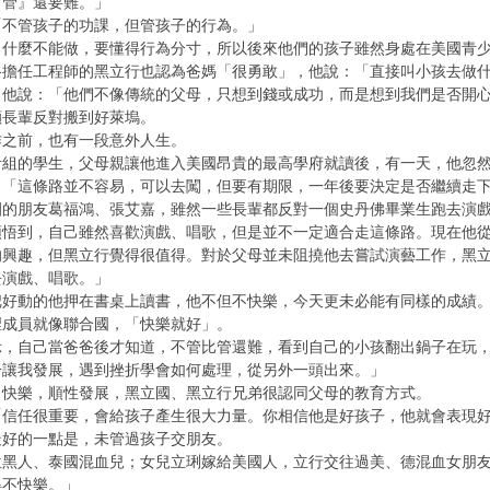
『管』還要難。」
「不管孩子的功課，但管孩子的行為。」
、什麼不能做，要懂得行為分寸，所以後來他們的孩子雖然身處在美國青
谷擔任工程師的黑立行也認為爸媽「很勇敢」，他說：「直接叫小孩去做
」他說：「他們不像傳統的父母，只想到錢或成功，而是想到我們是否開
顧長輩反對搬到好萊塢。
作之前，也有一段意外人生。
計組的學生，父母親讓他進入美國昂貴的最高學府就讀後，有一天，他忽
：「這條路並不容易，可以去闖，但要有期限，一年後要決定是否繼續走
圈的朋友葛福鴻、張艾嘉，雖然一些長輩都反對一個史丹佛畢業生跑去演
領悟到，自己雖然喜歡演戲、唱歌，但是並不一定適合走這條路。現在他
的興趣，但黑立行覺得很值得。對於父母並未阻撓他去嘗試演藝工作，黑
去演戲、唱歌。」
把好動的他押在書桌上讀書，他不但不快樂，今天更未必能有同樣的成績
裡成員就像聯合國，「快樂就好」。
示，自己當爸爸後才知道，不管比管還難，看到自己的小孩翻出鍋子在玩
分讓我發展，遇到挫折學會如何處理，從另外一頭出來。」
、快樂，順性發展，黑立國、黑立行兄弟很認同父母的教育方式。
「信任很重要，會給孩子產生很大力量。你相信他是好孩子，他就會表現
最好的一點是，未管過孩子交朋友。
位黑人、泰國混血兒；女兒立琍嫁給美國人，立行交往過美、德混血女朋
得不快樂。」