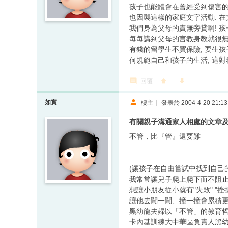
孩子也能體會在曾經受到傷害的話
也因襲這樣的家庭文字活動. 在
我們身為父母的責無旁貸啊! 孩
每每講到父母的言教身教就很無奈
有錢的留學生不買保險, 要生孩
何規範自己和孩子的生活, 這對我
回覆
如實
樓主
|
發表於 2004-4-20 21:13
有關親子溝通家人相處的文章
不管，比『管』還要難
(讓孩子在自由嘗試中找到自己的
我常常讓兒子爬上爬下而不阻
想讓小朋友從小就有"失敗" "
讓他去闖一闖、撞一撞會累積
黑幼龍夫婦以「不管」的教育
卡內基訓練大中華區負責人黑