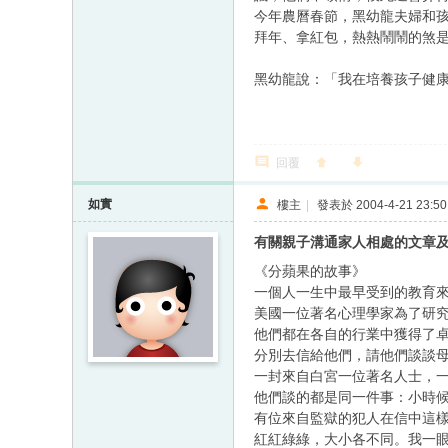
今年農曆春節，黑幼龍夫婦和
拜年、拿紅包，熱熱鬧鬧的煞
黑幼龍說：「我在培養孩子健
回覆
如實
樓主
|
發表於 2004-4-21 23:50
有關親子溝通家人相處的文章
《分蘋果的故事》
一個人一生中最早受到的教育
美國一位著名心理學家為了研究
他們都在各自的行業中獲得了卓
分別去信給他們，請他們談談
一封來自白宮一位著名人士，
他們談的都是同一件事：小時
有位來自監獄的犯人在信中這
紅紅綠綠，大小各不同。我一