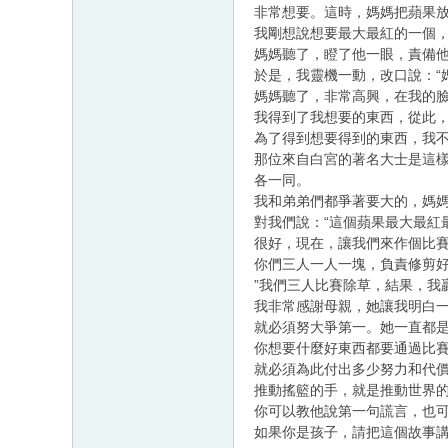
非常想要。這時，媽媽把蘋果
我剛想說想要最大最紅的一個
媽媽聽了，瞪了他一眼，責備
於是，我靈機一動，改口說：“
媽媽聽了，非常高興，在我的
我得到了我想要的東西，從此
為了得到想要得到的東西，我
那位來自白宮的著名大士是這
各一同。
我和弟弟們都爭著要大的，媽
對我們說：“這個蘋果最大最紅
很好，現在，讓我們來作個比
你們三人一人一塊，負責修剪
”我們三人比賽除草，結果，我
我非常感謝母親，她讓我明白
就必須努大爭第一。她一直都
你想要什麼好東西都要通過比
就必須為此付出多少努力和代
推動搖籃的手，就是推動世界
你可以教他說第一句謊言，也
如果你是孩子，請把這個故事