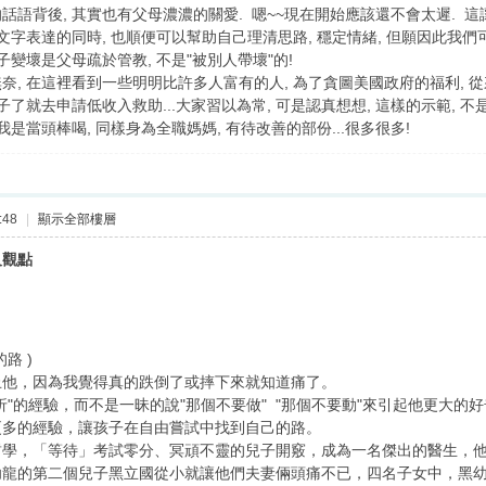
語背後, 其實也有父母濃濃的關愛. 嗯~~現在開始應該還不會太遲. 
文字表達的同時, 也順便可以幫助自己理清思路, 穩定情緒, 但願因此我
子變壞是父母疏於管教, 不是"被別人帶壞"的!
, 在這裡看到一些明明比許多人富有的人, 為了貪圖美國政府的福利, 從
子了就去申請低收入救助...大家習以為常, 可是認真想想, 這樣的示範,
是當頭棒喝, 同樣身為全職媽媽, 有待改善的部份...很多很多!
:48
|
顯示全部樓層
及觀點
路 )
止他，因為我覺得真的跌倒了或摔下來就知道痛了。
挫折"的經驗，而不是一昧的說"那個不要做" "那個不要動"來引起他更大的
更多的經驗，讓孩子在自由嘗試中找到自己的路。
哲學，「等待」考試零分、冥頑不靈的兒子開竅，成為一名傑出的醫生，
幼龍的第二個兒子黑立國從小就讓他們夫妻倆頭痛不已，四名子女中，黑