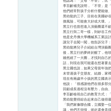
他認為：「父母『不管』，比
李百齡補充說明，「不管」是
他們經常對孩子分析什麼能做
黑幼龍的三子、目前在美國矽
擔風險，可能會大好或大壞。
黑立行也曾想進入演藝圈還不
黑立行與二哥一樣，到矽谷工
他是史丹佛大學機械系工業設
讓兒子去闖一闖，他告訴兒子
黑幼龍將兒子介紹給台灣演藝
後，黑立行的夢終於醒了，他
雖然繞了一大圈，才找到自己
話，到現在我可能還在想著要
黑立國也說，如果父母當年強
未管過孩子交朋友、結婚，家
現在有兩歲半小孩的黑立國表
他說：「很感謝他們在很多部
回顧成長過程沒有壓力，自由
李百齡檢視自己的教育方式：
黑幼龍覺得綜合起來自己做得
「我們家像聯合國，立國娶一
議，他們不領情，彼此還會弄