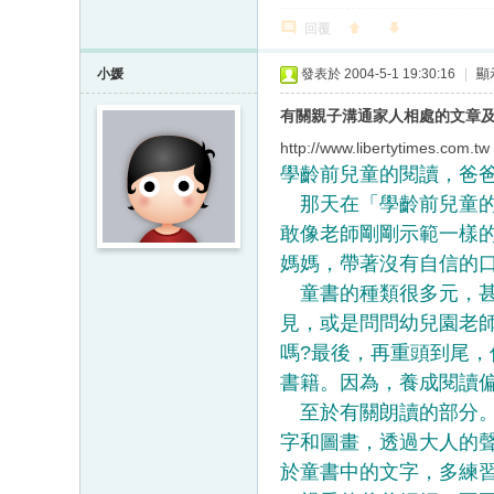
回覆
小媛
發表於 2004-5-1 19:30:16
|
顯
有關親子溝通家人相處的文章
http://www.libertytimes.com.tw
學齡前兒童的閱讀，爸爸媽
那天在「學齡前兒童的
敢像老師剛剛示範一樣
媽媽，帶著沒有自信的
童書的種類很多元，甚
見，或是問問幼兒園老
嗎?最後，再重頭到尾
書籍。因為，養成閱讀
至於有關朗讀的部分。
字和圖畫，透過大人的
於童書中的文字，多練