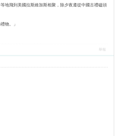
港等地飛到美國拉斯維加斯相聚，除夕夜遵從中國古禮磕頭
的禮物。」
舉報