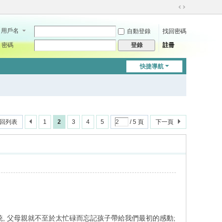
切
換
用戶名
自動登錄
找回密碼
到
寬
密碼
註冊
登錄
版
快捷導航
回列表
1
2
3
4
5
/ 5 頁
下一頁
統, 父母親就不至於太忙碌而忘記孩子帶給我們最初的感動;