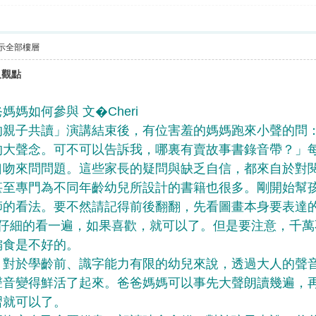
示全部樓層
及觀點
媽如何參與 文�Cheri
親子共讀」演講結束後，有位害羞的媽媽跑來小聲的問：
的大聲念。可不可以告訴我，哪裏有賣故事書錄音帶？」
口吻來問問題。這些家長的疑問與缺乏自信，都來自於對
至專門為不同年齡幼兒所設計的書籍也很多。剛開始幫孩
師的看法。要不然請記得前後翻翻，先看圖畫本身要表達
，仔細的看一遍，如果喜歡，就可以了。但是要注意，千
偏食是不好的。
對於學齡前、識字能力有限的幼兒來說，透過大人的聲音
聲音變得鮮活了起來。爸爸媽媽可以事先大聲朗讀幾遍，
習就可以了。