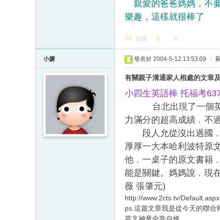
親愛的爸爸媽媽，不要
樂趣，這樣就很棒了
回覆
小媛
發表於 2004-5-12 13:53:09
|
有關親子溝通家人相處的文章
小四生英語棒 托福考637分 
台北出現了一個英語小
力滿分的超高成績﹐不
段人允從沒出過國﹐英
厚厚一大本哈利波特原
他﹐一桌子的原文書籍
能是關鍵。媽媽說﹐現在
薇 張肇元)
http://www.2cts.tv/Default.a
ps.這篇文章我是從今天的聯
英文神童全靠自修