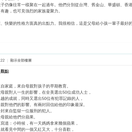
孩子仍像往常一樣聚在一起過年。他們分別從台灣、舊金山、華盛頓、香
是有趣，也可見強烈的家族凝聚力。
康、快樂的性格方面真的出點力。我很相信，這是父母給小孩一輩子最好
:22
|
顯示全部樓層
及觀點
來自家庭，來自母親對孩子的早期教育。
母親對人一生的影響，在全美選出50位成功人士，
越的成就，同時又選出50位有犯罪記錄的人，
母親對他們的影響。有兩封回信給他的印象最深。
一封來自監獄一位服刑的犯人。
候母親給他們分蘋果。
樣寫道：小時候，有一天媽媽拿來幾個蘋果，
眼就看見中間的一個又紅又大，十分喜歡，