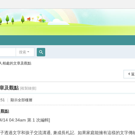
搜索
搜
人相處的文章及觀點
索
返
章及觀點
[複製鏈接]
:51
|
顯示全部樓層
及觀點
4 04:34am 第 1 次編輯]
陣子透過文字和孩子交流溝通, 兼成長札記. 如果家庭能擁有這樣的文字傳