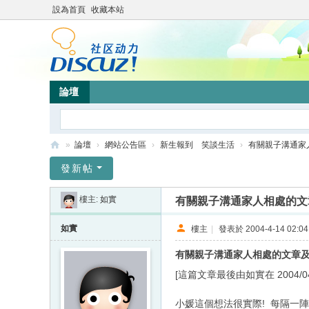
設為首頁
收藏本站
論壇
»
論壇
›
網站公告區
›
新生報到 笑談生活
›
有關親子溝通家
靜
發新帖
竹
樓主:
如實
有關親子溝通家人相處的文
林
心
如實
樓主
|
發表於 2004-4-14 02:04
靈
有關親子溝通家人相處的文章
網
[這篇文章最後由如實在 2004/04/1
站
小媛這個想法很實際! 每隔一