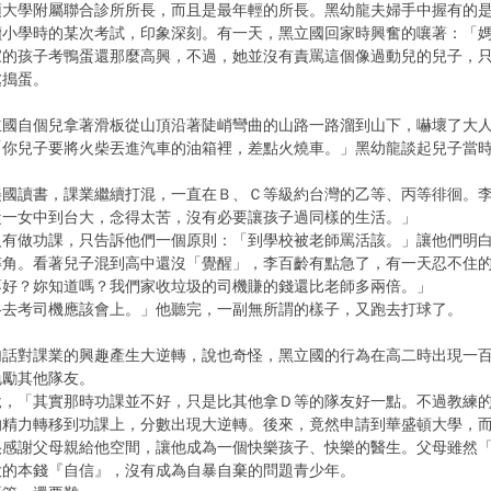
頓大學附屬聯合診所所長，而且是最年輕的所長。黑幼龍夫婦手中握有的
讀小學時的某次考試，印象深刻。有一天，黑立國回家時興奮的嚷著：「
家的孩子考鴨蛋還那麼高興，不過，她並沒有責罵這個像過動兒的兒子，
處搗蛋。
立國自個兒拿著滑板從山頂沿著陡峭彎曲的山路一路溜到山下，嚇壞了大
「你兒子要將火柴丟進汽車的油箱裡，差點火燒車。」黑幼龍談起兒子當
美國讀書，課業繼續打混，一直在Ｂ、Ｃ等級約台灣的乙等、丙等徘徊。
從一女中到台大，念得太苦，沒有必要讓孩子過同樣的生活。」
沒有做功課，只告訴他們一個原則：「到學校被老師罵活該。」讓他們明
摔角。看著兒子混到高中還沒「覺醒」，李百齡有點急了，有一天忍不住
不好？妳知道嗎？我們家收垃圾的司機賺的錢還比老師多兩倍。」
格去考司機應該會上。」他聽完，一副無所謂的樣子，又跑去打球了。
句話對課業的興趣產生大逆轉，說也奇怪，黑立國的行為在高二時出現一
勉勵其他隊友。
說，「其實那時功課並不好，只是比其他拿Ｄ等的隊友好一點。不過教練
的精力轉移到功課上，分數出現大逆轉。後來，竟然申請到華盛頓大學，
很感謝父母親給他空間，讓他成為一個快樂孩子、快樂的醫生。父母雖然
大的本錢『自信』，沒有成為自暴自棄的問題青少年。