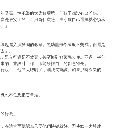
少年吸毒、性氾濫的大染缸環境，但孩子都沒有出差錯。
什麼是最安全的，不用冒什麼險。由小孩自己選擇就必須承
心。」
然興起進入演藝圈的念頭。黑幼龍雖然萬般不贊成，但還是
下去」。
戲，黑立行還是不放棄，甚至搬到好萊塢去住。不過，半年
從事的工業設計工作，很能發揮自己的創意特長。
立行說：「他們太聰明了，讓我去嘗試。如果那時沒去的
。
，總忍不住想把它拿走。
好的行為」
友，在這方面我認為只要他們快樂就好。即使給一大堆建