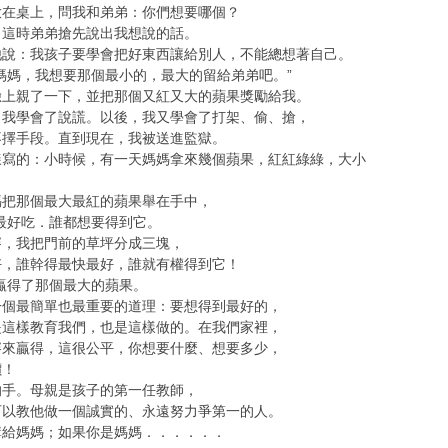
放在桌上，問我和弟弟：你們想要哪個？
，這時弟弟搶先說出我想說的話。
他說：我孩子要學會把好東西讓給別人，不能總想著自己。
媽媽，我想要那個最小的，最大的留給弟弟吧。”
臉上親了一下，並把那個又紅又大的蘋果獎勵給我。
，我學會了說謊。以後，我又學會了打架、偷、搶，
不擇手段。直到現在，我被送進監獄。
樣寫的：小時候，有一天媽媽拿來幾個蘋果，紅紅綠綠，大小
媽把那個最大最紅的蘋果舉在手中，
最好吃．誰都想要得到它。
賽，我把門前的草坪分成三塊，
好，誰幹得最快最好，誰就有權得到它！
贏得了那個最大的蘋果。
一個最簡單也最重要的道理：要想得到最好的，
是這樣教育我們，也是這樣做的。在我們家裡，
賽來贏得，這很公平，你想要什麼、想要多少，
價！
的手。母親是孩子的第一任教師，
可以教他做一個誠實的、永遠努力爭第一的人。
講給媽媽；如果你是媽媽．．．．．．