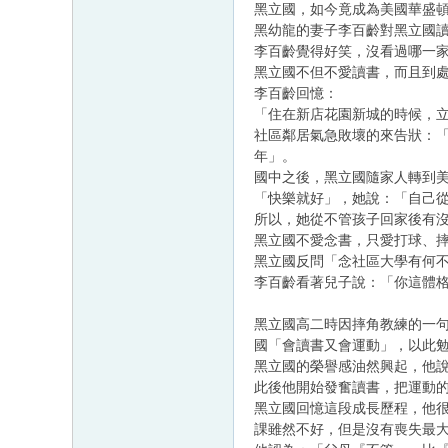
黑立國，如今竟成為美國華盛
黑幼龍的妻子李百齡對黑立國
李百齡覺得好笑，沒看過哪一
黑立國不但不愛讀書，而且到
李百齡回憶：
「住在新店花園新城的時候，
社區鄰居氣急敗壞的來告狀：
年」。
國中之後，黑立國隨家人轉到
「快樂就好」，她說：「自己
所以，她從不管孩子回家後有
黑立國不愛念書，只愛打球、
黑立國反問「念社區大學有何
李百齡看著兒子說：「你這體
黑立國高二時因摔角教練的一
國「會讀書又會運動」，以此
黑立國的榮譽感油然興起，他
此後他開始發奮讀書，把運動
黑立國回憶這段成長歷程，他
課雖然不好，但是沒有喪失最