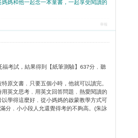
媽媽和他一起念一本童書，一起享受閱讀的
舉報
考試，結果得到【紙筆測驗】637分﹐聽
特原文書﹐只要五個小時，他就可以讀完。
時用英文思考﹐用英文回答問題﹐熱愛閱讀的
考以學得這麼好﹐從小媽媽的啟蒙教學方式可
力滿分﹐小小段人允還覺得考的不夠高。(朱詠