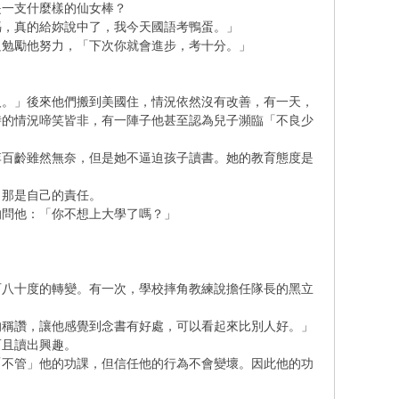
是一支什麼樣的仙女棒？
媽，真的給妳說中了，我今天國語考鴨蛋。」
只勉勵他努力，「下次你就會進步，考十分。」
人。」後來他們搬到美國住，情況依然沒有改善，有一天，
時的情況啼笑皆非，有一陣子他甚至認為兒子瀕臨「不良少
李百齡雖然無奈，但是她不逼迫孩子讀書。她的教育態度是
白那是自己的責任。
的問他：「你不想上大學了嗎？」
百八十度的轉變。有一次，學校摔角教練說擔任隊長的黑立
的稱讚，讓他感覺到念書有好處，可以看起來比別人好。」
而且讀出興趣。
「不管」他的功課，但信任他的行為不會變壞。因此他的功