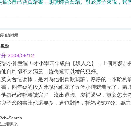
擔心自己會買錯書，朗讀時會念錯。對於孩子來說，爸爸
顯示全部樓層
及觀點
2004/05/12
神童喔！才小學四年級的【段人允】，上個月參加托福
過他自己卻不太滿意﹐覺得還可以考的更好。
文會這麼棒﹐是因為他很喜歡閱讀﹐厚厚的一本哈利波
文書﹐四年級的段人允說他紙花了五個小時就看完了。隨
﹐他都已經輕鬆讀完了﹐沒出過國、沒補過習﹐英文怎麼
兒子念的書比他還要多﹐這也難怪﹐托福考537分、聽
spx?ch=Search
合報上看到的