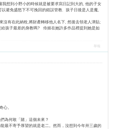
這讓我想到小野小的時候就是被要求寫日記到大的, 他的子女
們可以避免盛怒下不可挽回的錯誤管教. 孩子日後是人是魔,
來沒有在此納稅,將財產轉移他人名下, 然後去領老人津貼;
 不是給孩子最差的身教嗎? 伶姬在她許多作品裡提到她是如
舉報
好奇心。
他們為何敢「賭」這個未來？
幼龍最不寄予厚望的就是老二。然而，沒想到今年卅三歲的