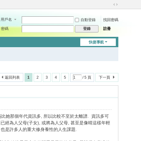
切
換
用戶名
自動登錄
找回密碼
到
寬
密碼
註冊
登錄
版
快捷導航
返回列表
1
2
3
4
5
/ 5 頁
下一頁
媽比她那個年代資訊多, 所以比較不至於太離譜. 資訊多可
經為人父母(子女), 或將為人父母, 甚至是像晴這樣年輕
 也是許多人的重大修身養性的人生課題.