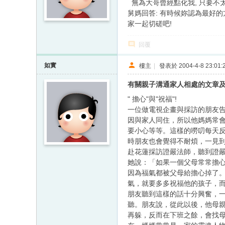
無為大哥曾經點化我, 只要不太
舅媽回答: 有時候妳認為最好的
家一起切磋吧!
回覆
如實
樓主
|
發表於 2004-4-8 23:01:
有關親子溝通家人相處的文章
" 擔心"與"祝福"!
一位做電視企畫與採訪的朋友
因與家人同住，所以他媽媽常
要小心等等。這樣的嘮叨每天
時朋友也會覺得不耐煩，一見
赴花蓮採訪證嚴法師，聽到證
她說：「如果一個父母常常擔
因為福氣都被父母給擔心掉了
氣，就要多多祝福他的孩子，
朋友聽到這樣的話十分興奮，
聽。朋友說，從此以後，他母
再躲，反而在下班之餘，會找