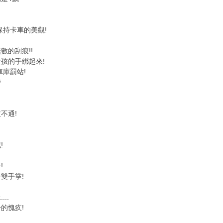
保持卡車的美觀!
數的刮痕!!
孩的手綁起來!
車庫罰站!
時
不通!
!
!
雙手掌!
..
的愧疚!