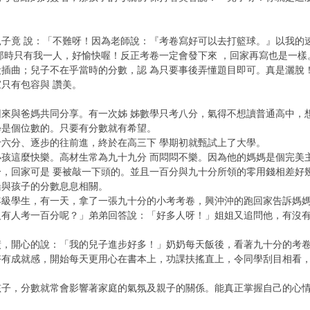
子竟 說：「不難呀！因為老師說：『考卷寫好可以去打籃球。』以我的
那時只有我一人，好愉快喔！反正考卷一定會發下來 ，回家再寫也是一樣
插曲；兒子不在乎當時的分數，認 為只要事後弄懂題目即可。真是灑脫
只有包容與 讚美。
來與爸媽共同分享。有一次姊 姊數學只考八分，氣得不想讀普通高中，
學是個位數的。只要有分數就有希望。
六分、逐步的往前進，終於在高三下 學期初就甄試上了大學。
孩這麼快樂。高材生常為九十九分 而悶悶不樂。因為他的媽媽是個完美
分，回家可是 要被敲一下頭的。並且一百分與九十分所領的零用錢相差好
緒與孩子的分數息息相關。
年級學生，有一天，拿了一張九十分的小考考卷，興沖沖的跑回家告訴媽媽
沒有人考一百分呢？」弟弟回答說：「好多人呀！」姐姐又追問他，有沒有
！
績，開心的說：「我的兒子進步好多！」奶奶每天飯後，看著九十分的考
好有成就感，開始每天更用心在書本上，功課扶搖直上，令同學刮目相看
孩子，分數就常會影響著家庭的氣氛及親子的關係。能真正掌握自己的心
。