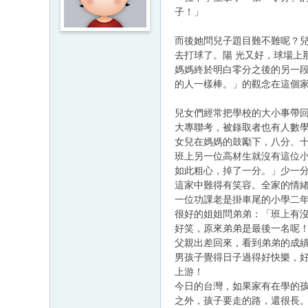
子！」
而後她問兒子題目難不難呢？兒
去打球了。陽 光又好，球場上
媽媽終於明白零分之後的另一段
的人一樣棒。」的觀念在這個家
兒女們經常把學校的大小事帶回
大專聯考，被錄取者也有人數
女兒在媽媽的鼓勵下，八分、十
班上另一位高材生就沒有這位小
如此粗心，掉了一分。」少一
這家中難得有笑容。全家的情
一位功課老是掛車尾的小學二
很好的姐姐問弟弟：「班上有
好笑，原來弟弟是最後一名呢
父親出差回來，看到弟弟的成
男孩子覺得日子過得好快樂，
上游！
今日的台灣，如果家有在學的
之外，孩子要走的路，還很長