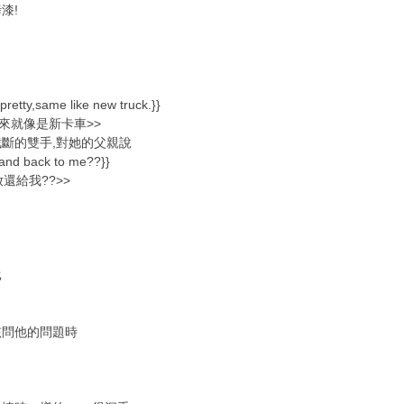
漆!
pretty,same like new truck.}}
起來就像是新卡車>>
斷的雙手,對她的父親說
hand back to me??}}
還給我??>>
比
孩問他的問題時