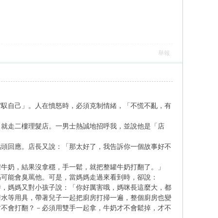
舉報
駕馭自己」。人在憤怒時，必須克制情緒，「不慌不亂，有
，就走二樓理髮店。一男士熱誠地招呼我，並說他是「店
點頭回應。店長又說：「那太好了，我告訴你一個故事好不
罐牛奶，結果沒拿穩，手一鬆，就把整罐牛奶打翻了。」
媽可能會臭罵他。可是，當媽媽走過來看到時，卻說：
時，媽媽又對小孩子說：「你好厲害哦，媽咪長這麼大，都
清水等用具，帶著兒子一起把廚房打掃一遍，整個廚房也變
才不會打翻？－必須用雙手一起拿，牛奶才不會鬆掉，才不