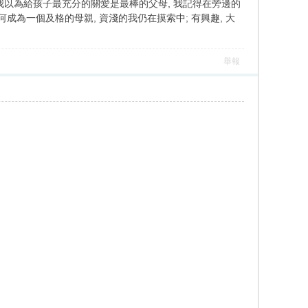
時候我以為給孩子最充分的關愛是最棒的父母, 我記得在旁邊的
成為一個及格的母親, 資淺的我仍在摸索中; 有興趣, 大
舉報