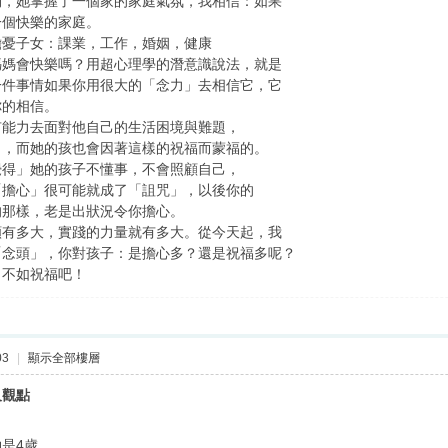
物，她掌握了一個家的家庭氣氛，我相信：如果
一個快樂的家庭。
擔憂子女：課業，工作，婚姻，健康
媽媽會快樂嗎？用超心理學的潛意識說法，就是
一件事情如果你用很大的「念力」去相信它，它
你的相信。
有能力去面對他自己的生活困境與難題，
」，而她的孩也會因著這樣的祝福而蒙福的。
覺得」她的孩子不懂事，不會照顧自己，
「擔心」很可能就成了「詛咒」，以後你的
的那樣，老是出狀況令你擔心。
願有多大，實踐的力量就有多大。從今天起，我
「念頭」，你對孩子：是擔心多？還是祝福多呢？
，不如祝福吧！
03
|
顯示全部樓層
及觀點
是4歲