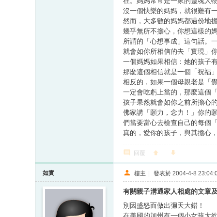
在。媽媽常常是一家的靈魂人
沒一個快樂的媽媽，就很難有
然而，大多數的媽媽都過份地
幾乎無所不擔心，你想這樣的
所謂的「心想事成」這句話。
就會如你所相信的去「實現」
一個媽媽如果相信：她的孩子
那麼這個相信就是一個「祝福
相反的，如果一個母親老是「
一定會吃虧上當的，那麼這個
孩子果然就會如你之前所擔心
佛家講「願力，念力！」你的
們當要當心去檢查自己的每個
真的，愛你的孩子，與其擔心
回覆
如實
樓主
|
發表於 2004-4-8 23:04:
有關親子溝通家人相處的文章
別因盛怒而做出彌天大錯！
在美國的加州有一個小女孩大約