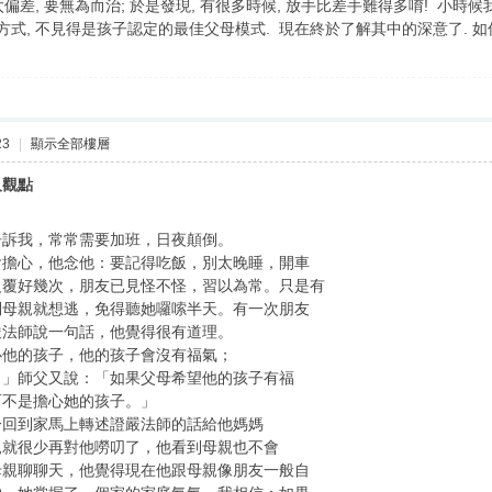
偏差, 要無為而治; 於是發現, 有很多時候, 放手比差手難得多唷! 小
方式, 不見得是孩子認定的最佳父母模式. 現在終於了解其中的深意了. 如何
23
|
顯示全部樓層
及觀點
告訴我，常常需要加班，日夜顛倒。
會擔心，他念他：要記得吃飯，別太晚睡，開車
反覆好幾次，朋友已見怪不怪，習以為常。只是有
到母親就想逃，免得聽她囉嗦半天。有一次朋友
嚴法師說一句話，他覺得很有道理。
心他的孩子，他的孩子會沒有福氣；
。」師父又說：「如果父母希望他的孩子有福
而不是擔心她的孩子。」
一回到家馬上轉述證嚴法師的話給他媽媽
親就很少再對他嘮叨了，他看到母親也不會
母親聊聊天，他覺得現在他跟母親像朋友一般自