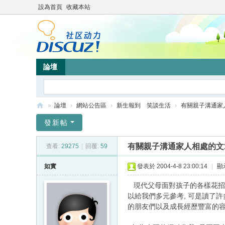
設為首頁
收藏本站
論壇
»
論壇
›
網站公告區
›
新生報到 笑談生活
›
有關親子溝通家
靜
發新帖
竹
有關親子溝通家人相處的文
查看:
29275
|
回覆:
59
林
心
如實
發表於 2004-4-8 23:00:14
|
顯
靈
現代父母面對孩子的各樣花招, 
網
以給我們多元參考, 可是讀了許
的朋友們以及成長經歷豐富的容
站