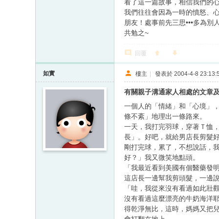
看了這一篇故事，相信我們的心情
我們往往會因為一時的憤怒、心
朋友！處事前先三思•••多為別
共勉之~
回覆
如實
樓主
|
發表於 2004-4-8 23:13:
有關親子溝通家人相處的文章
一個人的「情緒」和「心境」
條不紊」地理出一條路來。
一天，我打完羽球，穿著Ｔ恤
長」。好吧，就給男店長剪髮
剛打完球，累了，不想說話，
好？」我又微笑地點頭。
「我最近看到美國有個醫藥發
這店長一邊幫我剪頭髮，一邊
「哇，我從來沒有看過如此壯
沒有看過這麼漂亮的牛奶海洋
得乾淨無比，這時，媽媽又把