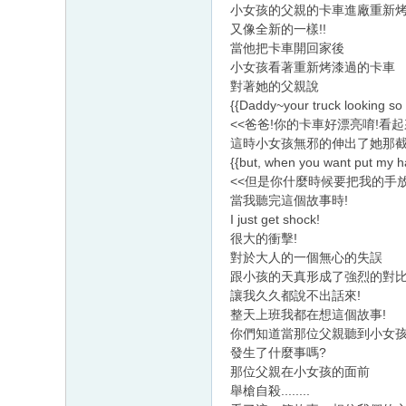
小女孩的父親的卡車進廠重新烤
又像全新的一樣!!
當他把卡車開回家後
小女孩看著重新烤漆過的卡車
對著她的父親說
{{Daddy~your truck looking so 
<<爸爸!你的卡車好漂亮唷!看
這時小女孩無邪的伸出了她那截
{{but, when you want put my 
<<但是你什麼時候要把我的手放
當我聽完這個故事時!
I just get shock!
很大的衝擊!
對於大人的一個無心的失誤
跟小孩的天真形成了強烈的對
讓我久久都說不出話來!
整天上班我都在想這個故事!
你們知道當那位父親聽到小女
發生了什麼事嗎?
那位父親在小女孩的面前
舉槍自殺........