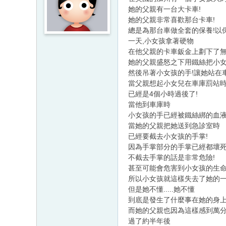
她的父親有一台大卡車!
她的父親非常喜歡那台卡車!
總是為那台車做全套的保養!以
一天,小女孩拿著硬物
在他父親的卡車鈑金上劃下了無
她的父親盛怒之下用鐵絲把小女
然後吊著小女孩的手!讓她站在
當父親想起小女兒在車庫罰站
已經是4個小時過後了!
當他到車庫時
小女孩的手已經被鐵絲綁的血液
當她的父親把她送到急診室時
已經要截去小女孩的手掌!
因為手掌部分的手掌已經都壞死
不截去手掌的話是非常危險!
甚至可能會危害到小女孩的生命
所以小女孩就這樣失去了她的一
但是她不懂.....她不懂
到底是發生了什麼事在她的身上..
而她的父親也因為這樣感到萬分
過了約半年後