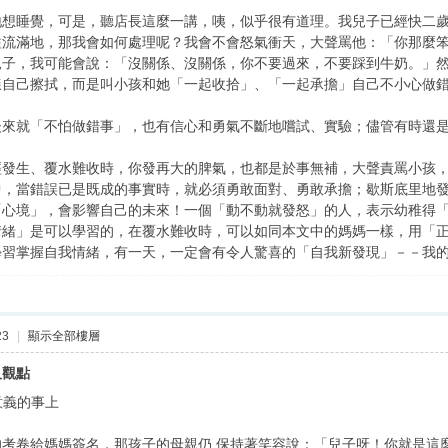
地想睡覺，可是，聽店長這麼一講，咦，似乎很有道理。我兒子已經快二
溢流滿地，那我會如何處理呢？我會不會怒氣衝天，大聲罵他：「你那麼
兒子，我可能會說：「沒關係、沒關係，你不要過來，不要踩到牛奶。」
樣自己擦拭，而是叫小孩和她「一起收拾」、「一起承擔」自己不小心做
後來就「不怕做錯事」，也有信心和勇氣不斷地嚐試、實驗；儘管有時還
經發生、覆水難收時，你發再大的脾氣，也都是於事無補，大聲責罵小孩
中，當錯誤已是既成的事實時，就必須勇敢面對、勇敢承擔；歇斯底里地
「心境」，會影響自己的未來！一個「動不動就發怒」的人，表示幼稚得
情緒」是可以學習的，在覆水難收時，可以如同本文中的媽媽一樣，用「
學習掌握自我情緒，有一天，一定會有令人驚喜的「自我新發現」－－我
23
|
顯示全部樓層
及觀點
意義的事上
考卷給媽媽簽名，那孩子的母親仍 保持著笑容說：「兒子呀！你就是這