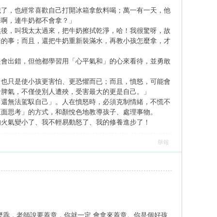
歲了，也經常喜歡自己打開冰箱拿飲料喝；萬一有一天，他
笨啊，連牛奶都不會拿？」
然後，叫我太太過來，把牛奶擦拭乾淨，哈！我很驚呀，故
錯的事；而且，還把牛奶重新裝滿水，再教小孩怎麼拿，才
是會出錯，但他都學習用「心平氣和」的心來看待，並勇敢
，也只是使小孩更害怕、更恐懼而已；而且，憤怒，可能會
發脾氣，不僅使別人遭殃，受害最大的更是自己。」
「還無法駕馭自己」。人在憤怒時，必須克制情緒，不慌不
正面思考」的方式，和顏悅色地教導孩子、處理事物。
的火氣變小了、我不輕易動怒了、我的修養進步了！
舉報
麼乖，老師說要蓋章，你就一定 會拿來蓋章。你是個好孩