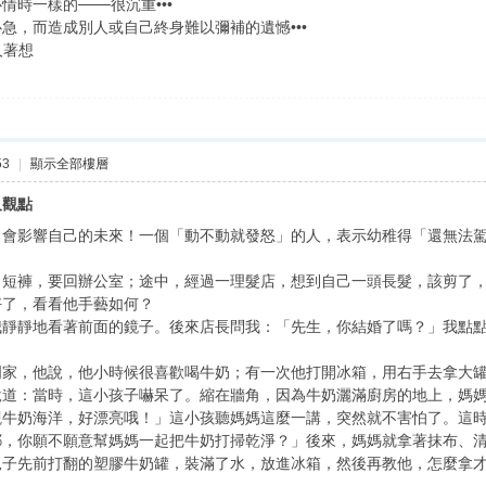
時一樣的───很沉重•••
急，而造成別人或自己終身難以彌補的遺憾•••
人著想
53
|
顯示全部樓層
及觀點
，會影響自己的未來！一個「動不動就發怒」的人，表示幼稚得「還無法
，短褲，要回辦公室；途中，經過一理髮店，想到自己一頭長髮，該剪了
好了，看看他手藝如何？
我靜靜地看著前面的鏡子。後來店長問我：「先生，你結婚了嗎？」我點
明家，他說，他小時候很喜歡喝牛奶；有一次他打開冰箱，用右手去拿大
說道：當時，這小孩子嚇呆了。縮在牆角，因為牛奶灑滿廚房的地上，媽
觀牛奶海洋，好漂亮哦！」這小孩聽媽媽這麼一講，突然就不害怕了。這
耶，你願不願意幫媽媽一起把牛奶打掃乾淨？」後來，媽媽就拿著抹布、
兒子先前打翻的塑膠牛奶罐，裝滿了水，放進冰箱，然後再教他，怎麼拿