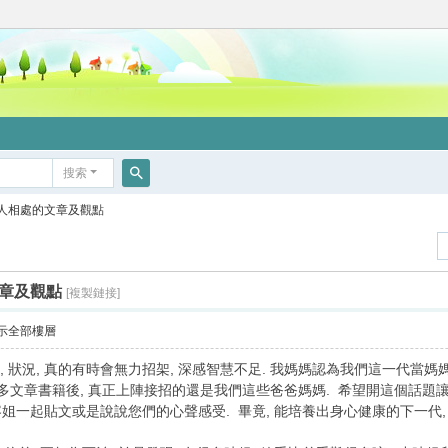
搜索
搜
人相處的文章及觀點
索
章及觀點
[複製鏈接]
示全部樓層
狀況, 真的有時會無力招架, 深感智慧不足. 我媽媽認為我們這一代當媽
多文章書籍後, 真正上陣接招的還是我們這些爸爸媽媽. 希望開這個話題讓已
姐一起貼文或是說說您們的心聲感受. 畢竟, 能培養出身心健康的下一代,