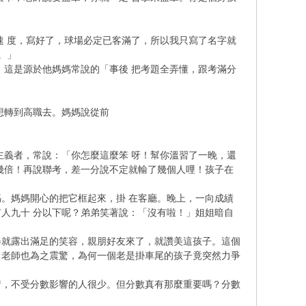
速 度，寫好了，球場必定已客滿了，所以我只寫了名字就
。」
！這是源於他媽媽常說的「事後 把考題全弄懂，跟考滿分
想轉到高職去。媽媽說從前
主義者，常說：「你怎麼這麼笨 呀！幫你溫習了一晚，還
幾倍！再說聯考，差一分說不定就輸了幾個人哩！孩子在
。媽媽開心的把它框起來，掛 在客廳。晚上，一向成績
人九十 分以下呢？弟弟笑著說：「沒有啦！」姐姐暗自
卷就露出滿足的笑容，親朋好友來了，就讚美這孩子。這個
，老師也為之震驚，為何一個老是掛車尾的孩子竟突然力爭
情，不受分數影響的人很少。但分數真有那麼重要嗎？分數