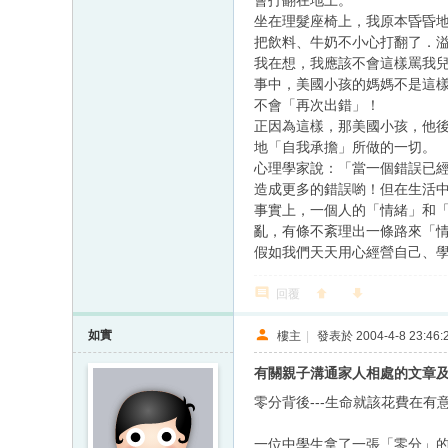
會打翻在地上。
坐在理髮座椅上，我原本昏昏
把飲料、牛奶不小心打翻了．
我在想，我應該不會這樣罵我
事中，美國小孩的媽媽不是這
不會「再次出錯」！
正因為這樣，那美國小孩，他
地「自我承擔」所做的一切。
心理學家說：「當一個錯誤已
造成更多的錯誤喲！但在生活
事實上，一個人的「情緒」和
亂，有條不紊理出一條路來「
假如我們天天用心經營自己、
回覆
如實
樓主
|
發表於 2004-4-8 23:46:
有關親子溝通家人相處的文章
零分背後---生命就該花費在有
一位中學生拿了一張「零分」的