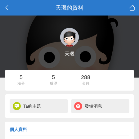
天璣的資料
天璣
5
5
288
積分
威望
金錢
Ta的主題
發短消息
個人資料