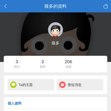
薇多的資料
薇多
3
3
206
積分
威望
金錢
Ta的主題
發短消息
個人資料