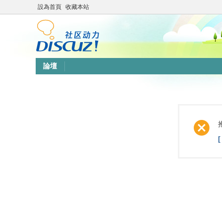
設為首頁
收藏本站
論壇