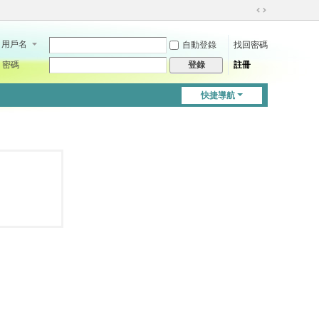
切
換
用戶名
自動登錄
找回密碼
到
寬
密碼
註冊
登錄
版
快捷導航