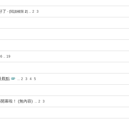
好了
- [閲讀權限
2
]
...
2
3
6
..
19
及觀點
...
2
3
4
5
5開幕啦！ (無內容)
...
2
3