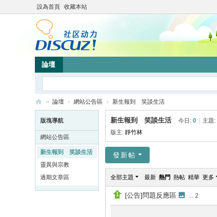
設為首頁
收藏本站
論壇
»
論壇
›
網站公告區
›
新生報到 笑談生活
靜
新生報到 笑談生活
版塊導航
今日:
0
|
主題:
竹
版主:
靜竹林
網站公告區
林
新生報到 笑談生活
發新帖
心
靈異與宗教
靈
過期文章區
全部主題
最新
熱門
熱帖
精華
更多
網
[公告]問題反應區
...
2
站