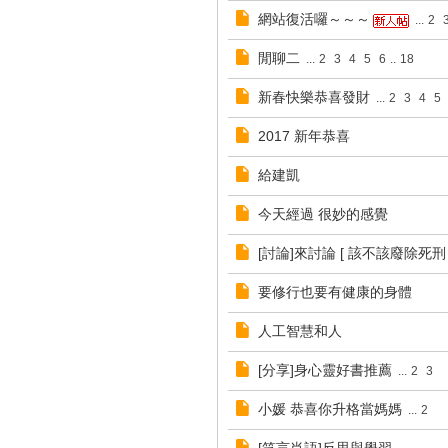
網站復活囉～～～
...
2
閒聊二
...
2
3
4
5
6
..
18
新春快樂恭喜發財
...
2
3
4
5
2017 新年恭喜
給建凱
今天經過 很妙的感覺
[討論]來討論 [ 該不該廢除死刑 ] 
要修行也要有健康的身體
人工智慧和人
[分享]身心靈好書推薦
...
2
3
小媛 恭喜你升格當媽媽
...
2