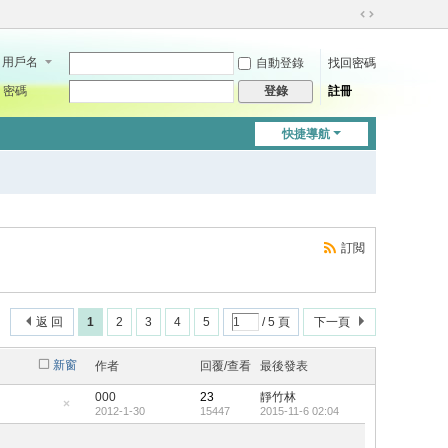
切
換
用戶名
自動登錄
找回密碼
到
寬
密碼
註冊
登錄
版
快捷導航
訂閲
返 回
1
2
3
4
5
/ 5 頁
下一頁
新窗
作者
回覆/查看
最後發表
000
23
靜竹林
2012-1-30
15447
2015-11-6 02:04
隱
藏
置