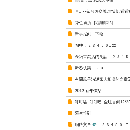
[笑言肖語]反思與學習
呵...不知該怎麼說,當笑話看看
聲色場所
- [閲讀權限
3
]
新手报到一下哈
閒聊
...
2
3
4
5
6
..
22
金紙香鋪店的笑話
...
2
3
4
5
新春快樂
...
2
3
有關親子溝通家人相處的文章
2012 新年快樂
叮叮噹~叮叮噹~全旺香鋪12/2
舊生報到
網路文章
...
2
3
4
5
6
..
7