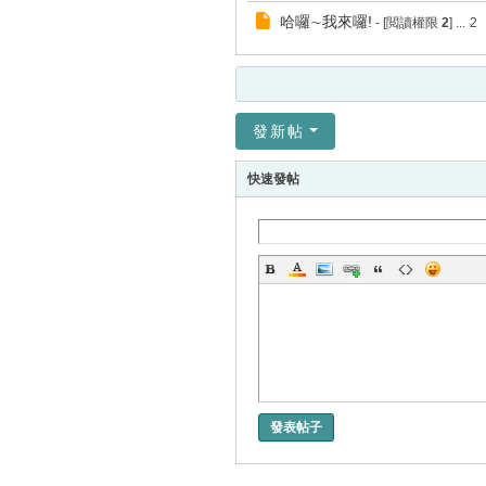
哈囉∼我來囉!
- [閲讀權限
2
]
...
2
發新帖
快速發帖
發表帖子