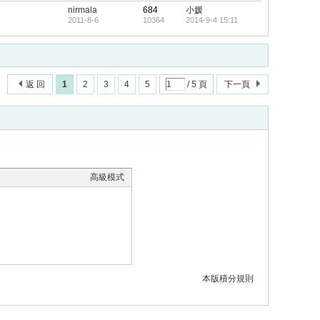
nirmala
684
小媛
2011-8-6
10364
2014-9-4 15:11
返 回
1
2
3
4
5
/ 5 頁
下一頁
高級模式
本版積分規則