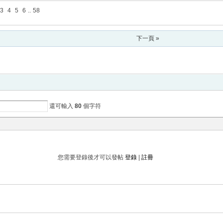
3
4
5
6
..
58
下一頁 »
還可輸入
80
個字符
您需要登錄後才可以發帖
登錄
|
註冊