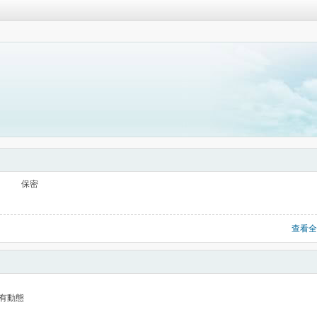
保密
查看全
有動態