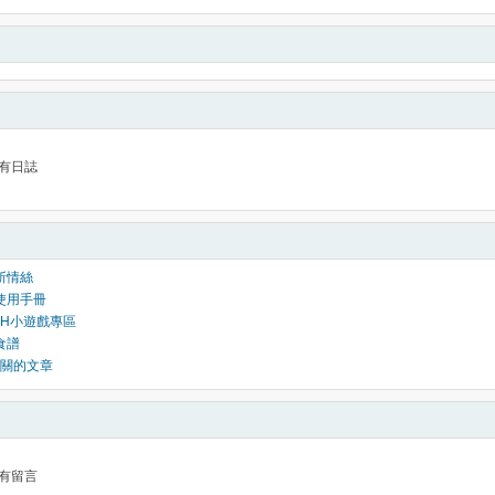
有日誌
斬情絲
體使用手冊
ASH小遊戲專區
食譜
關的文章
有留言