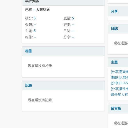
統計資訊
已有
--
人來訪過
分享
積分:
5
威望:
5
金錢:
--
好友:
--
日誌
主題:
5
日誌:
--
相冊:
--
分享:
--
現在還沒
相冊
主題
現在還沒有相冊
[分享]慧劍
[轉貼]人
[分享]FL
記錄
[分享]養生
跟外星人有
現在還沒有記錄
留言板
現在還沒