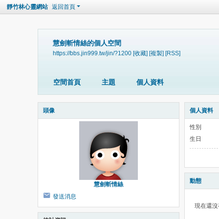
靜竹林心靈網站
返回首頁
慧劍斬情絲的個人空間
https://bbs.jin999.tw/jin/?1200
[收藏]
[複製]
[RSS]
空間首頁
主題
個人資料
頭像
個人資料
性別
生日
動態
慧劍斬情絲
發送消息
現在還沒