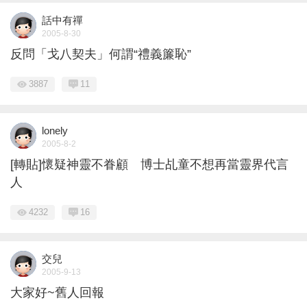
話中有禪
2005-8-30
反問「戈八契夫」何謂“禮義簾恥”
3887
11
lonely
2005-8-2
[轉貼]懷疑神靈不眷顧 博士乩童不想再當靈界代言
人
4232
16
交兒
2005-9-13
大家好~舊人回報