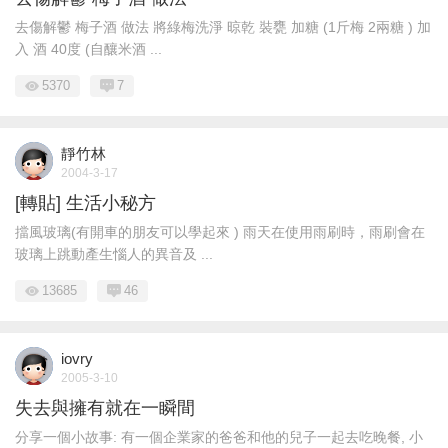
去傷解鬱 梅子酒 做法 將綠梅洗淨 晾乾 裝甕 加糖 (1斤梅 2兩糖 ) 加
入 酒 40度 (自釀米酒 ...
5370
7
靜竹林
2004-3-17
[轉貼] 生活小秘方
擋風玻璃(有開車的朋友可以學起來 ) 雨天在使用雨刷時，雨刷會在
玻璃上跳動產生惱人的異音及 ...
13685
46
iovry
2005-3-10
失去與擁有就在一瞬間
分享一個小故事: 有一個企業家的爸爸和他的兒子一起去吃晚餐, 小