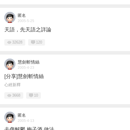
匿名
2005-5-25
天語，先天語之詳論
32628
120
慧劍斬情絲
2005-4-23
[分享]慧劍斬情絲
心經新釋
3668
10
匿名
2005-4-13
去傷解鬱 梅子酒 做法