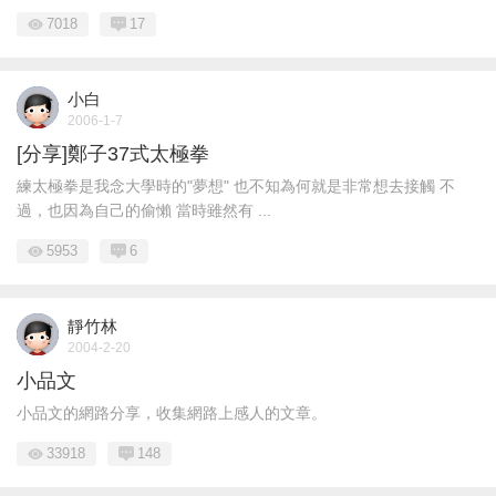
7018
17
小白
2006-1-7
[分享]鄭子37式太極拳
練太極拳是我念大學時的"夢想" 也不知為何就是非常想去接觸 不
過，也因為自己的偷懶 當時雖然有 ...
5953
6
靜竹林
2004-2-20
小品文
小品文的網路分享，收集網路上感人的文章。
33918
148