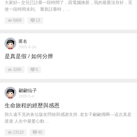
大家好~ 交兒已註冊一段時間了，因電腦換新，我的最愛沒存好，至
使一段時間未到。 重新註冊時， ...
5809
13
匿名
2005-9-24
是真是假 / 如何分辨
3285
5
翩翩仙子
2005-5-4
生命旅程的經歷與感恩
與久違不見的各位版友問候與感謝支持..老女子翩翩偶啊---這次真是
渡過 人生中最驚心動 ...
13110
40