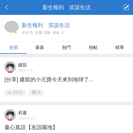
新生報到 笑談生活
新生報到 笑談生活
今日:
0
主題:
109
排名:
1
全部
最新
熱門
熱帖
精華
建凱
2006-7-5
[分享] 建凱的小元寶今天來到地球了...
10212
35
莉蓁
2005-8-17
蓁心真語【友誼園地】