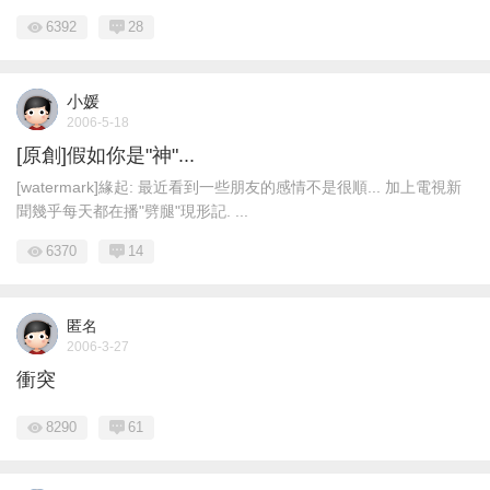
6392
28
小媛
2006-5-18
[原創]假如你是"神"...
[watermark]緣起: 最近看到一些朋友的感情不是很順... 加上電視新
聞幾乎每天都在播"劈腿"現形記. ...
6370
14
匿名
2006-3-27
衝突
8290
61