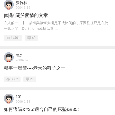
靜竹林
2004-3-15
[轉貼]關於愛情的文章
在人的一生中，後悔與無悔大概是不成比例的，原因往往只是在於
一念之間，Do it , or not.所以喜 ...
14491
40
匿名
2006-3-2
糗事一籮筐----老天的鞭子之一
8382
21
101
2006-1-18
如何選購&#35;適合自己的床墊&#35;