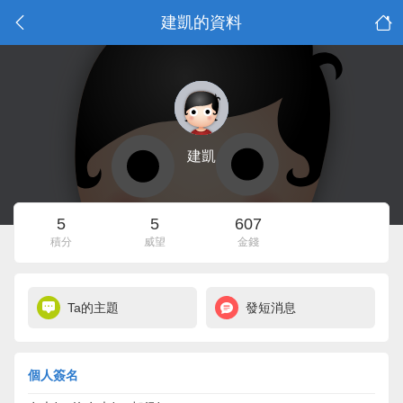
建凱的資料
建凱
5
5
607
積分
威望
金錢
Ta的主題
發短消息
個人簽名