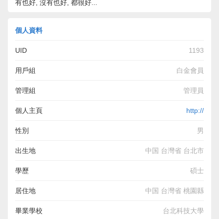
有也好, 沒有也好, 都很好...
個人資料
UID
1193
用戶組
白金會員
管理組
管理員
個人主頁
http://
性別
男
出生地
中国 台灣省 台北市
學歷
碩士
居住地
中国 台灣省 桃園縣
畢業學校
台北科技大學