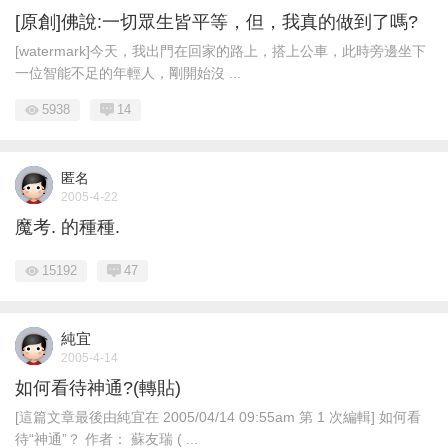
[原創]佛說:一切眾生皆平等，但，我真的做到了嗎?
[watermark]今天，我出門在回家的路上，搭上公車，此時旁邊坐下
一位智能不足的年輕人，剛開始沒 ...
5938
14
匿名
2005-4-22
魔考. 的種種.
15192
47
純宜
2005-4-14
如何看待神通?(轉貼)
[這篇文章最後由純宜在 2005/04/14 09:55am 第 1 次編輯] 如何看
待“神通”？ 作者： 蘇友瑞 ( ...