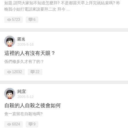
如題,請問大家知不知道怎麼拜? 不是都當天早上拜完就結束嗎? 昨
晚我小姑打電話來說要拜二次 拜今 ...
5723
6
匿名
2005-5-16
這裡的人有沒有天眼？
係們修多久才有了的？
12032
22
純宜
2005-5-12
自殺的人自殺之後會如何
會一直留在自殺地嗎?
6024
9