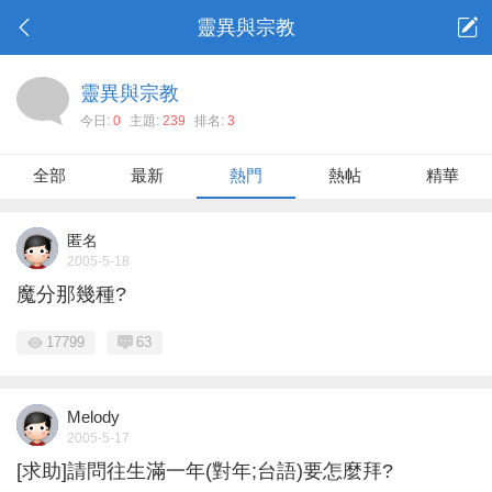
靈異與宗教
靈異與宗教
今日:
0
主題:
239
排名:
3
全部
最新
熱門
熱帖
精華
匿名
2005-5-18
魔分那幾種?
17799
63
Melody
2005-5-17
[求助]請問往生滿一年(對年;台語)要怎麼拜?