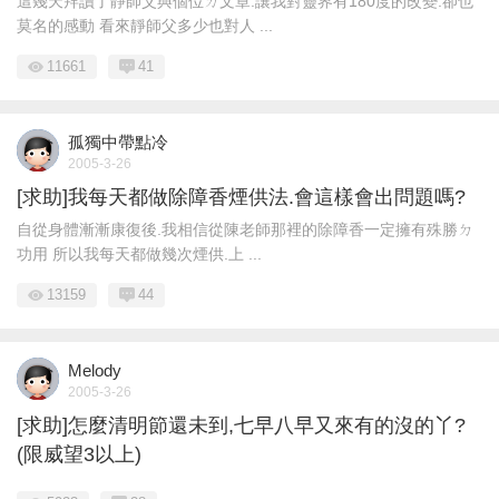
這幾天拜讀了靜師父與個位ㄉ文章.讓我對靈界有180度的改變.卻也
莫名的感動 看來靜師父多少也對人 ...
11661
41
孤獨中帶點冷
2005-3-26
[求助]我每天都做除障香煙供法.會這樣會出問題嗎?
自從身體漸漸康復後.我相信從陳老師那裡的除障香一定擁有殊勝ㄉ
功用 所以我每天都做幾次煙供.上 ...
13159
44
Melody
2005-3-26
[求助]怎麼清明節還未到,七早八早又來有的沒的丫?
(限威望3以上)