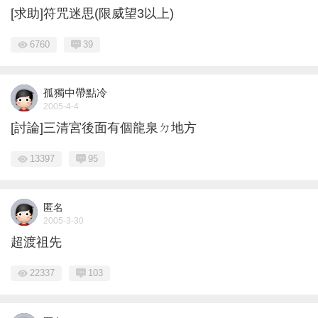
[求助]符咒迷思(限威望3以上)
6760
39
孤獨中帶點冷
2005-4-4
[討論]三清宮後面有個龍泉ㄉ地方
13397
95
匿名
2005-3-30
超渡祖先
22337
103