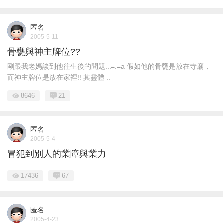
匿名
2005-5-11
骨甕與神主牌位??
剛跟我老媽談到他往生後的問題...=.=a 假如他的骨甕是放在寺廟，
而神主牌位是放在家裡!! 其靈體 ...
8646
21
匿名
2005-5-4
冒犯到別人的業障與業力
17436
67
匿名
2005-4-23