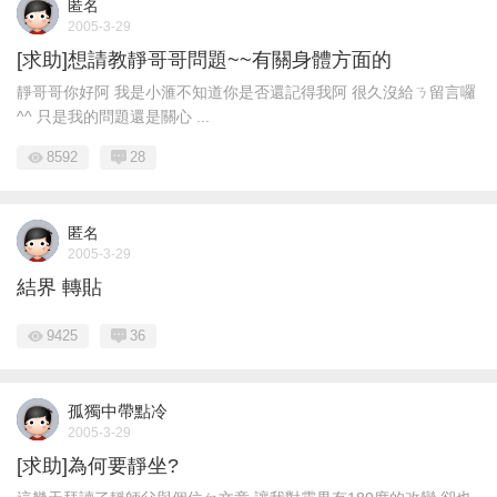
匿名
2005-3-29
[求助]想請教靜哥哥問題~~有關身體方面的
靜哥哥你好阿 我是小滙不知道你是否還記得我阿 很久沒給ㄋ留言囉
^^ 只是我的問題還是關心 ...
8592
28
匿名
2005-3-29
結界 轉貼
9425
36
孤獨中帶點冷
2005-3-29
[求助]為何要靜坐?