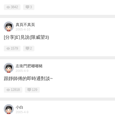
3842
3
真頁不真頁
2005-4-10
[分享]幻見說(限威望3)
1579
2
左衛門肥嘟嘟豬
2005-4-9
跟靜師傅的即時通對談~
12818
129
小白
2005-4-9