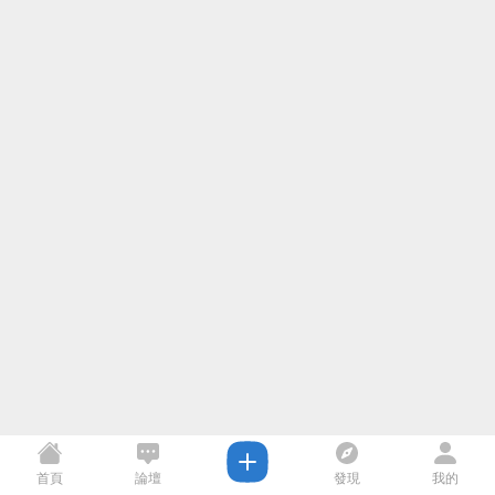
首頁
論壇
發現
我的