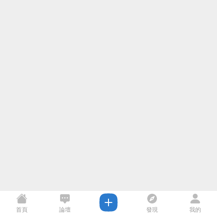
首頁
論壇
發現
我的