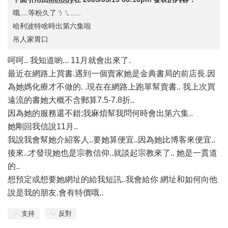
哦....等粉久了ㄋㄟ.....
哈利波特啥時出第六集啦
吊人家胃口
呵呵.. 我知道喲... 11月就會出來了.
最近在網路上買書.遇到一個賣家她是金典書局的前店長.因
為她媽化療才不做的. .現在在網路上跑單幫賣書.. 我上次買
遠流的書她大概不含郵算7.5-7.8折..
因為她的服務還不錯;我麻煩幫我問何時會出第六集..
她剛回我信說11月..
我說我會幫她介紹客人..要她算便宜..因為她比博客來便宜..
後來..才發現她也是宗教信仰..就談起宗教來了.. 她是一貫道
的..
想預定或想要她網址的給我短訊..我會給你 網址和如何向他
說是我的朋友.會有特價哦..
支持
反對