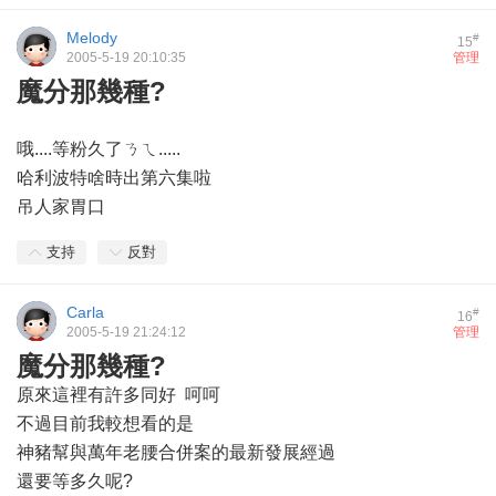
Melody
#
15
2005-5-19 20:10:35
管理
魔分那幾種?
哦....等粉久了ㄋㄟ.....
哈利波特啥時出第六集啦
吊人家胃口
支持
反對
Carla
#
16
2005-5-19 21:24:12
管理
魔分那幾種?
原來這裡有許多同好 呵呵
不過目前我較想看的是
神豬幫與萬年老腰合併案的最新發展經過
還要等多久呢?