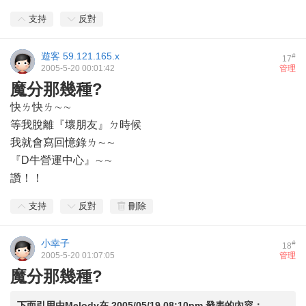
支持
反對
遊客
59.121.165.x
#
17
2005-5-20 00:01:42
管理
魔分那幾種?
快ㄌ快ㄌ∼∼
等我脫離『壞朋友』ㄉ時候
我就會寫回憶錄ㄌ∼∼
『D牛營運中心』∼∼
讚！！
支持
反對
刪除
小幸子
#
18
2005-5-20 01:07:05
管理
魔分那幾種?
下面引用由
Melody
在
2005/05/19 08:10pm
發表的內容：