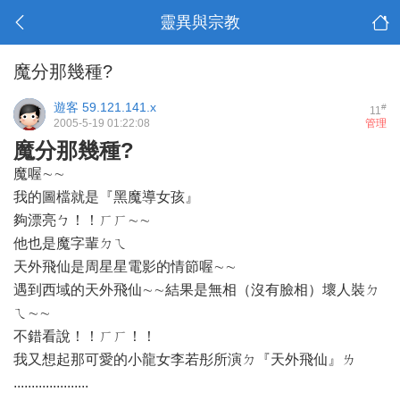
靈異與宗教
魔分那幾種?
遊客
59.121.141.x
#
11
2005-5-19 01:22:08
管理
魔分那幾種?
魔喔∼∼
我的圖檔就是『黑魔導女孩』
夠漂亮ㄅ！！ㄏㄏ∼∼
他也是魔字輩ㄉㄟ
天外飛仙是周星星電影的情節喔∼∼
遇到西域的天外飛仙∼∼結果是無相（沒有臉相）壞人裝ㄉ
ㄟ∼∼
不錯看說！！ㄏㄏ！！
我又想起那可愛的小龍女李若彤所演ㄉ『天外飛仙』ㄌ
.....................