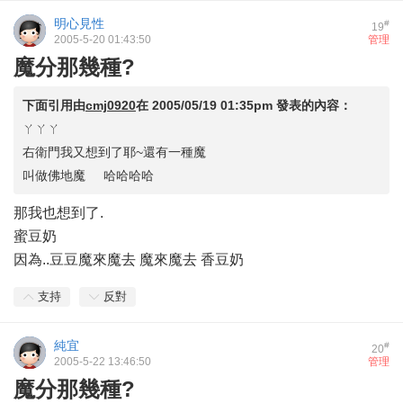
明心見性
#
19
2005-5-20 01:43:50
管理
魔分那幾種?
下面引用由
cmj0920
在
2005/05/19 01:35pm
發表的內容：
ㄚㄚㄚ
右衛門我又想到了耶~還有一種魔
叫做佛地魔 哈哈哈哈
那我也想到了.
蜜豆奶
因為..豆豆魔來魔去 魔來魔去 香豆奶
支持
反對
純宜
#
20
2005-5-22 13:46:50
管理
魔分那幾種?