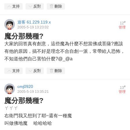
支持
反對
刪除
遊客
61.229.119.x
#
12
2005-5-19 13:23:02
管理
魔分那幾種?
大家的回答真有創意，這些魔為什麼不想當佛成菩薩?應該
有他的原因，搞不好是理念不合自創一派，常帶給人恐怖，
不知道他們自己害怕什麼?@_@a
支持
反對
刪除
cmj0920
#
13
2005-5-19 13:35:21
管理
魔分那幾種?
ㄚㄚㄚ
右衛門我又想到了耶~還有一種魔
叫做佛地魔 哈哈哈哈