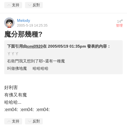
支持
反對
Melody
#
14
2005-5-19 14:25:35
管理
魔分那幾種?
下面引用由
cmj0920
在
2005/05/19 01:35pm
發表的內容：
ㄚㄚㄚ
右衛門我又想到了耶~還有一種魔
叫做佛地魔 哈哈哈哈
好利害
有佛又有魔
哈哈哈...
:em04: :em04: :em04:
支持
反對