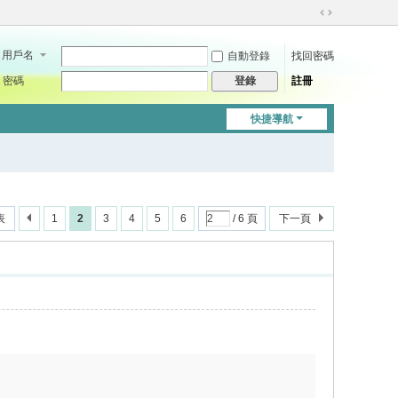
切
換
用戶名
自動登錄
找回密碼
到
寬
密碼
註冊
登錄
版
快捷導航
表
1
2
3
4
5
6
/ 6 頁
下一頁