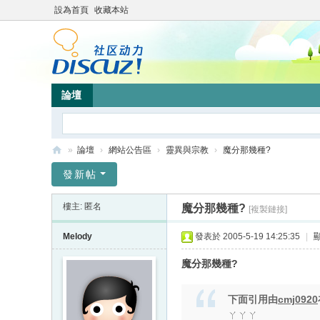
設為首頁
收藏本站
論壇
»
論壇
›
網站公告區
›
靈異與宗教
›
魔分那幾種?
靜
發新帖
竹
樓主: 匿名
魔分那幾種?
[複製鏈接]
林
心
Melody
發表於 2005-5-19 14:25:35
|
靈
魔分那幾種?
網
站
下面引用由
cmj0920
ㄚㄚㄚ