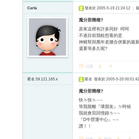
Carla
發表於 2005-5-19 21:24:12
|
魔分那幾種?
原來這裡有許多同好 呵呵
不過目前我較想看的是
神豬幫與萬年老腰合併案的最
還要等多久呢?
回覆
匿名
59.121.165.x
匿名
發表於 2005-5-20 00:01:4
魔分那幾種?
快ㄌ快ㄌ∼∼
等我脫離『壞朋友』ㄉ時候
我就會寫回憶錄ㄌ∼∼
『D牛營運中心』∼∼
讚！！