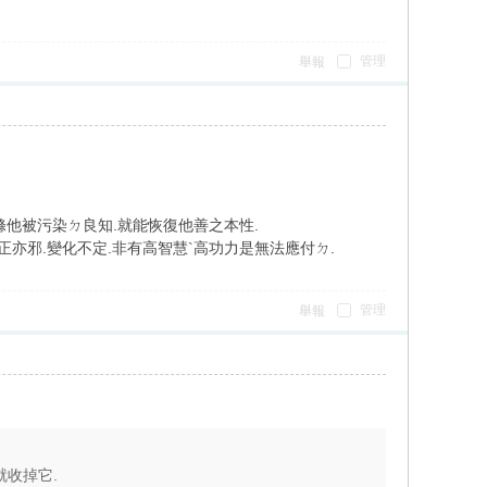
管理
舉報
滌他被污染ㄉ良知.就能恢復他善之本性.
亦正亦邪.變化不定.非有高智慧`高功力是無法應付ㄉ.
管理
舉報
就收掉它.