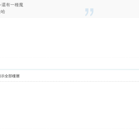
~還有一種魔
哈哈
顯示全部樓層