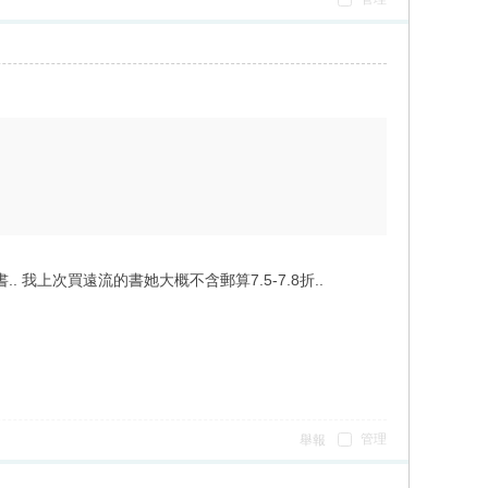
我上次買遠流的書她大概不含郵算7.5-7.8折..
管理
舉報