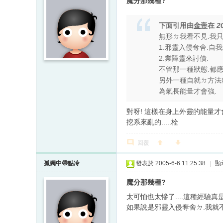
魔分那幾種?
下面引用由
金帝
在
2
無形ㄉ我看不見.我只
1.邪靈入侵奪舍.自
2.業障靈來討債.
不管那一種狀態.都
另外一種自就ㄉ方法
為氣長能量才會強.
對呀! 這樣在身上外靈的能量才會強
挖系來亂的.....栓
回覆
孤獨中帶點冷
發表於 2005-6-6 11:25:38
|
顯
魔分那幾種?
太可怕也太慘了....這種經驗
如果說是邪靈入侵奪舍ㄉ.我就不