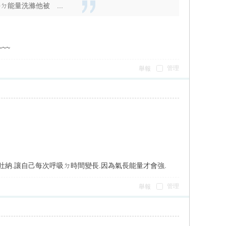
ㄉ能量洗滌他被 ...
~~
管理
舉報
納.讓自己每次呼吸ㄉ時間變長.因為氣長能量才會強.
管理
舉報