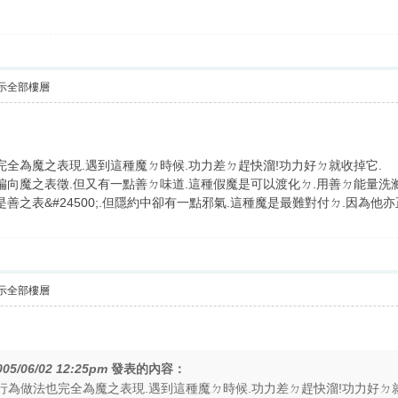
示全部樓層
也完全為魔之表現.遇到這種魔ㄉ時候.功力差ㄉ趕快溜!功力好ㄉ就收掉它.
卻偏向魔之表徵.但又有一點善ㄉ味道.這種假魔是可以渡化ㄉ.用善ㄉ能量洗
是善之表&#24500;.但隱約中卻有一點邪氣.這種魔是最難對付ㄉ.因為他
示全部樓層
005/06/02 12:25pm
發表的內容：
行為做法也完全為魔之表現.遇到這種魔ㄉ時候.功力差ㄉ趕快溜!功力好ㄉ