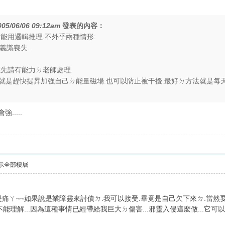
005/06/06 09:12am
發表的內容：
能用邏輯推理.不外乎兩種情形:
我義識喪失.
應先請有能力ㄉ老師處理.
就是趕快提昇加強自己ㄉ能量磁場.也可以防止被干擾.最好ㄉ方法就是每天
.....
示全部樓層
真是痛ㄚ~~如果說是業障靈來討債ㄉ.我可以接受.畢竟是自己欠下來ㄉ.當然
能理解...因為這種事情已經帶給我巨大ㄉ傷害...邪靈入侵這麼做...它可