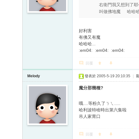
右衛門我又想到了耶
叫做佛地魔 哈哈
好利害
有佛又有魔
哈哈哈...
:em04: :em04: :em04:
回覆
Melody
發表於 2005-5-19 20:10:35
|
魔分那幾種?
哦....等粉久了ㄋㄟ.....
哈利波特啥時出第六集啦
吊人家胃口
回覆