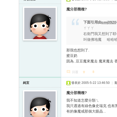
魔分那幾種?
下面引用由
cmj0920
ㄚㄚㄚ
右衛門我又想到了耶
叫做佛地魔 哈哈
那我也想到了.
蜜豆奶
因為..豆豆魔來魔去 魔來魔去 
回覆
純宜
發表於 2005-5-22 13:46:50
|
魔分那幾種?
我不知道怎麼分類ㄟ
我只遇過有綠色像史瑞克.也有黑的
有的像魔戒那個大眼晶...