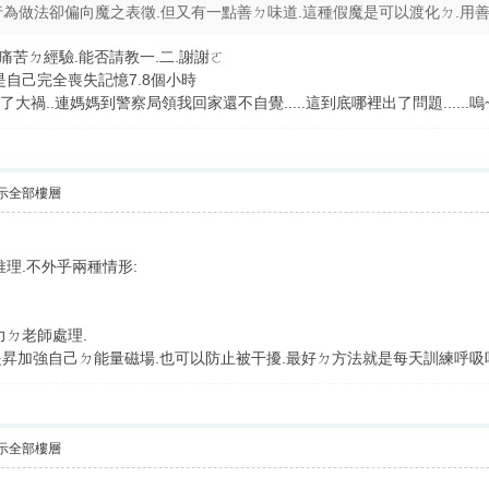
.行為做法卻偏向魔之表徵.但又有一點善ㄉ味道.這種假魔是可以渡化ㄉ.用善
痛苦ㄉ經驗.能否請教一.二.謝謝ㄛ
自己完全喪失記憶7.8個小時
大禍..連媽媽到警察局領我回家還不自覺.....這到底哪裡出了問題......嗚~
示全部樓層
理.不外乎兩種情形:
力ㄉ老師處理.
昇加強自己ㄉ能量磁場.也可以防止被干擾.最好ㄉ方法就是每天訓練呼吸吐
示全部樓層