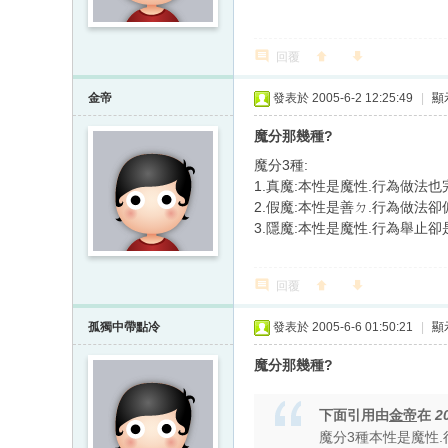
回覆
金帝
發表於 2005-6-2 12:25:49
|
顯
魔分那幾種?
魔分3種:
1.真魔:本性是魔性.行為做法
2.假魔:本性是善ㄉ.行為做法
3.隱魔:本性是魔性.行為舉止卻
回覆
孤獨中帶點冷
發表於 2005-6-6 01:50:21
|
顯
魔分那幾種?
下面引用由
金帝
在
2
魔分3種本性是魔性.