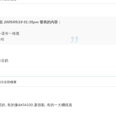
在
2005/05/19 01:35pm
發表的內容：
~還有一種魔
哈哈
香豆奶
顯示全部樓層
..有的像&#34100;薯很黏..有的一大糰很臭