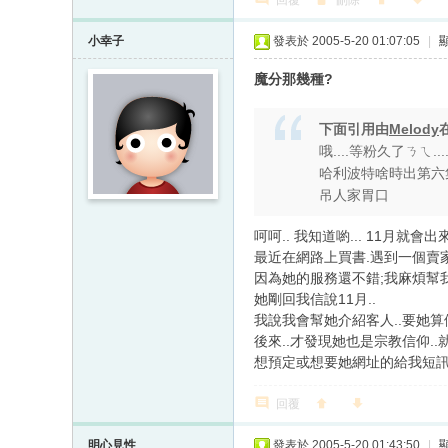
回覆
刪除
小幸子
發表於 2005-5-20 01:07:05
|
魔分那幾種?
下面引用由
Melody
哦....等粉久了ㄋㄟ....
哈利波特啥時出第六
吊人家胃口
呵呵.. 我知道喲... 11月就會出
最近在網路上買書.遇到一個賣家她
因為她的服務還不錯;我麻煩幫我
她剛回我信說11月..
我說我會幫她介紹客人..要她算便
後來..才發現她也是宗教信仰..
想預定或想要她網址的給我短訊.
回覆
明心見性
發表於 2005-5-20 01:43:50
|