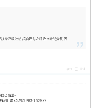
訓練呼吸吐納.讓自己每次呼吸ㄉ時間變長.因
管理
舉報
要自己償還~
以得到什麼?又想證明些什麼呢??