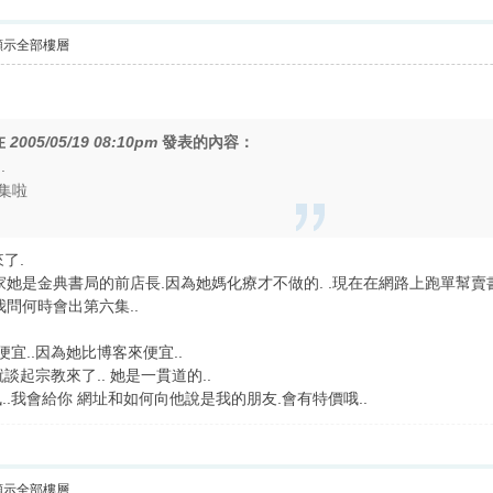
顯示全部樓層
在
2005/05/19 08:10pm
發表的內容：
.
集啦
來了.
是金典書局的前店長.因為她媽化療才不做的. .現在在網路上跑單幫賣書.. 
問何時會出第六集..
宜..因為她比博客來便宜..
就談起宗教來了.. 她是一貫道的..
.我會給你 網址和如何向他說是我的朋友.會有特價哦..
顯示全部樓層