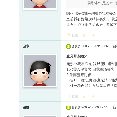
2.假魔:本性是善ㄉ
嗯~~那要怎麼分辨呢?我有幾次
之前我有好幾次精神喪失ㄉ.就是
還自己跑到馬路趴趴走...還闖下了
回覆
金帝
發表於 2005-6-6 09:12:26
|
顯
魔分那幾種?
無形ㄉ我看不見.我只能用邏輯推
1.邪靈入侵奪舍.自我義識喪失.
2.業障靈來討債.
不管那一種狀態.都應先請有能
另外一種自就ㄉ方法就是趕快提
回覆
建凱
發表於 2005-6-6 09:29:11
|
顯