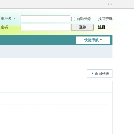
切
換
用戶名
自動登錄
找回密碼
到
寬
密碼
註冊
登錄
版
快捷導航
返回列表