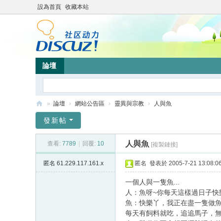
設為首頁
收藏本站
論壇
»
論壇
›
網站公告區
›
靈異與宗教
›
人與魚
靜
發新帖
竹
人與魚
查看:
7789
|
回覆:
10
[複製鏈接]
林
心
匿名
61.229.117.161.x
匿名
發表於 2005-7-21 13:08:0
靈
一個人與一隻魚...
網
人：魚呀~你每天這樣過日子快
魚：快樂丫，我正在盡一隻做
站
每天有飼料就吃，追追馬子，