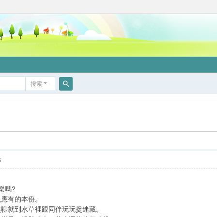
搜索
搜
索
6
樂嗎?
魚應有的本份。
無聊就到水草裡跟同伴玩玩捉迷藏。