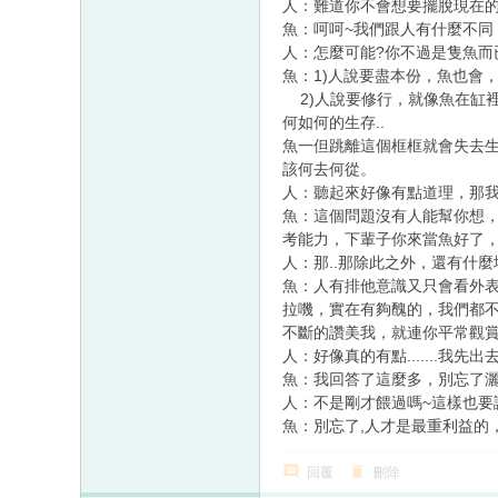
人：難道你不會想要擺脫現在的
魚：呵呵~我們跟人有什麼不同
人：怎麼可能?你不過是隻魚而
魚：1)人說要盡本份，魚也會
2)人說要修行，就像魚在缸裡
何如何的生存..
魚一但跳離這個框框就會失去生
該何去何從。
人：聽起來好像有點道理，那我
魚：這個問題沒有人能幫你想
考能力，下輩子你來當魚好了
人：那..那除此之外，還有什
魚：人有排他意識又只會看外
拉嘰，實在有夠醜的，我們都
不斷的讚美我，就連你平常觀賞
人：好像真的有點.......我
魚：我回答了這麼多，別忘了
人：不是剛才餵過嗎~這樣也要
魚：別忘了,人才是最重利益的
回覆
刪除