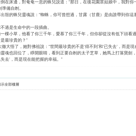
撲倒在床邊，對奄奄一息的蛛兒說道：“那日，在後花園眾姑娘中，我對你
劍準備自刎。
要出殼的蛛兒靈魂說：“蜘蛛，你可曾想過，甘露（甘鹿）是由誰帶到你這
你不過是生命中的一段插曲。
的一棵小草，他看了你三千年，愛慕了你三千年，但你卻從沒有低下頭看
是最珍貴的？”
徹大悟了，她對佛祖說：“世間最珍貴的不是‘得不到’和‘已失去’，而是現
的靈魂也回位了，睜開眼睛，看到正要自刎的太子芝草，她馬上打落寶劍
已失去’，而是現在能把握的幸福。”
顯示全部樓層