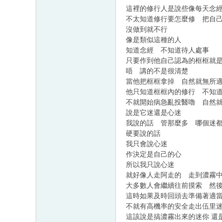
這裡的修行人是說些像每天念
不太知道修行要怎麼修 把自
沒做到就不行
像是類似這種的人
知道念經 不知道待人處事
只要作到他自己認為的框框就
唔 講的不是很清楚
當他把框框拿掉 自然就無所
他只知道框框內的修行 不知
不就開始病急亂投醫嚕 自然
說是它迷還是心迷
我說的話 管那麼多 哪個迷
硬要說的話
我只會說心迷
作決定是自己的心
所以我只說心迷
就好像人走阿走的 走到濃霧中
大多數人會繼續往前摸索 然
這時如果及時回頭去準備著適
不就有高機率的安全走出伍里
這該說是搞濃霧出來的迷你 還