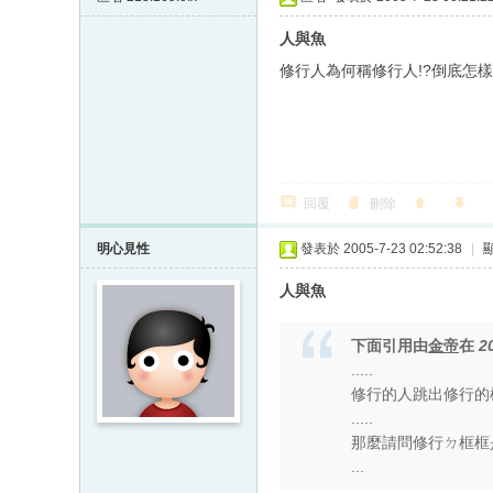
人與魚
修行人為何稱修行人!?倒底怎樣
回覆
刪除
明心見性
發表於 2005-7-23 02:52:38
|
人與魚
下面引用由
金帝
在
2
.....
修行的人跳出修行的
.....
那麼請問修行ㄉ框框
...