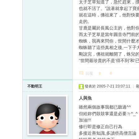
太子芝草知道了，急忙趕來，
也就不活了。”說著就拿起了寶
就在這時，佛祖來了，他對快
走的。
甘鹿是屬於長風公主的，他對
而太子芝草是當年圓音寺門前
蜘蛛，我再來問你，世間什麼才
蜘蛛聽了這些真相之後,一下子大
剛說完，佛祖就離開了，蛛兒
“世間最珍貴的不是‘得不到’和‘
回覆
不動明王
發表於 2005-7-21 23:07:11
|
人與魚
雖然兩個故事我都已聽過^^
但給妳們鼓鼓掌還是必要ㄉ^_^
加油!!!
修行即是修正自己行為
多接近善知識,多讀些高僧言論