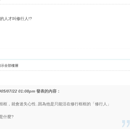
的人才叫修行人!?
顯示全部樓層
005/07/22 01:08pm
發表的內容：
框框，就會迷失心性..因為他是只能活在修行框框的「修行人」
是什麼?