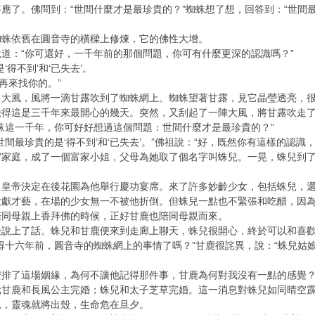
了。佛問到：“世間什麼才是最珍貴的？”蜘蛛想了想，回答到：“世間最珍貴
蜘蛛依舊在圓音寺的橫樑上修煉，它的佛性大增。
道：“你可還好，一千年前的那個問題，你可有什麼更深的認識嗎？”
得不到’和‘已失去’。
再來找你的。”
了大風，風將一滴甘露吹到了蜘蛛網上。蜘蛛望著甘露，見它晶瑩透亮，
覺得這是三千年來最開心的幾天。突然，又刮起了一陣大風，將甘露吹走
蛛這一千年，你可好好想過這個問題：世間什麼才是最珍貴的？”
間最珍貴的是‘得不到’和‘已失去’。”佛祖說：“好，既然你有這樣的認識
宦家庭，成了一個富家小姐，父母為她取了個名字叫蛛兒。一晃，蛛兒到
，皇帝決定在後花園為他舉行慶功宴席。來了許多妙齡少女，包括蛛兒，
大獻才藝，在場的少女無一不被他折倒。但蛛兒一點也不緊張和吃醋，因
陪同母親上香拜佛的時候，正好甘鹿也陪同母親而來。
邊說上了話。蛛兒和甘鹿便來到走廊上聊天，蛛兒很開心，終於可以和喜
得十六年前，圓音寺的蜘蛛網上的事情了嗎？”甘鹿很詫異，說：“蛛兒姑
安排了這場姻緣，為何不讓他記得那件事，甘鹿為何對我沒有一點的感覺
元甘鹿和長風公主完婚；蛛兒和太子芝草完婚。這一消息對蛛兒如同晴空
思，靈魂就將出殼，生命危在旦夕。