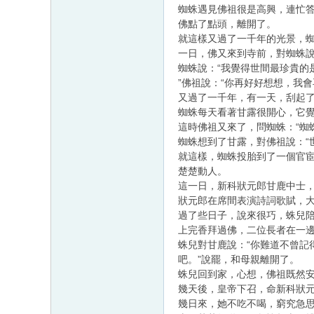
蜘蛛遇見佛祖很是高興，連忙答應
佛點了點頭，離開了。
就這樣又過了一千年的光景，
一日，佛又來到寺前，對蜘蛛說
蜘蛛說：“我覺得世間最珍貴的是‘
”佛祖說：“你再好好想想，我會
又過了一千年，有一天，刮起
蜘蛛每天看著甘露很開心，它
這時佛祖又來了，問蜘蛛：“蜘
蜘蛛想到了甘露，對佛祖說：“世
就這樣，蜘蛛投胎到了一個官
楚楚動人。
這一日，新科狀元郎甘鹿中士
狀元郎在席間表演詩詞歌賦，
過了些日子，說來很巧，蛛兒
上完香拜過佛，二位長者在一
蛛兒對甘鹿說：“你難道不曾記
吧。”說罷，和母親離開了。
蛛兒回到家，心想，佛祖既然
幾天後，皇帝下召，命新科狀
幾日來，她不吃不喝，窮究急