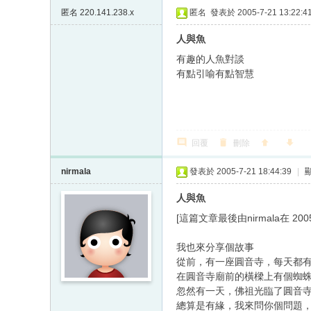
匿名
220.141.238.x
匿名
發表於 2005-7-21 13:22:4
人與魚
有趣的人魚對談
有點引喻有點智慧
回覆
刪除
nirmala
發表於 2005-7-21 18:44:39
|
人與魚
[這篇文章最後由nirmala在 2005/
我也來分享個故事
從前，有一座圓音寺，每天都
在圓音寺廟前的橫樑上有個蜘
忽然有一天，佛祖光臨了圓音
總算是有緣，我來問你個問題，