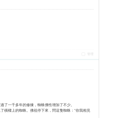
管理
經過了一千多年的修煉，蜘蛛佛性增加了不少。
了橫樑上的蜘蛛。佛祖停下來，問這隻蜘蛛：“你我相見