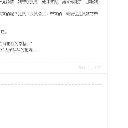
一見鍾情，我苦求父皇，他才答應。如果你死了，那麼我
裏來的呢？是風（長風公主）帶來的，最後也是風將它帶
過它。
在能把握的幸福。”
，和太子深深的抱著……
管理
舉報