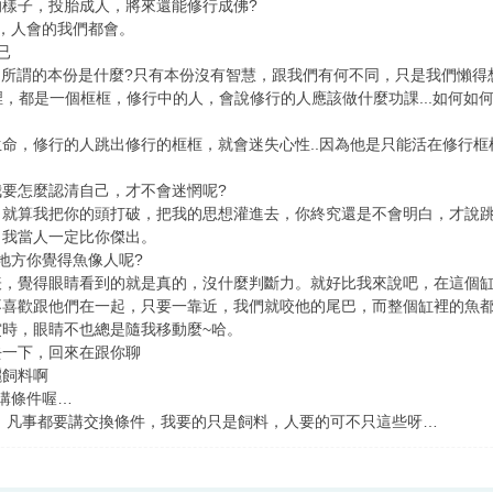
樣子，投胎成人，將來還能修行成佛?
，人會的我們都會。
已
，所謂的本份是什麼?只有本份沒有智慧，跟我們有何不同，只是我們懶得
，都是一個框框，修行中的人，會說修行的人應該做什麼功課...如何如何
命，修行的人跳出修行的框框，就會迷失心性..因為他是只能活在修行
要怎麼認清自己，才不會迷惘呢?
，就算我把你的頭打破，把我的思想灌進去，你終究還是不會明白，才說
，我當人一定比你傑出。
麼地方你覺得魚像人呢?
表，覺得眼睛看到的就是真的，沒什麼判斷力。就好比我來說吧，在這個
不喜歡跟他們在一起，只要一靠近，我們就咬他的尾巴，而整個缸裡的魚
時，眼睛不也總是隨我移動麼~哈。
先出去一下，回來在跟你聊
灑飼料啊
講條件喔…
，凡事都要講交換條件，我要的只是飼料，人要的可不只這些呀…