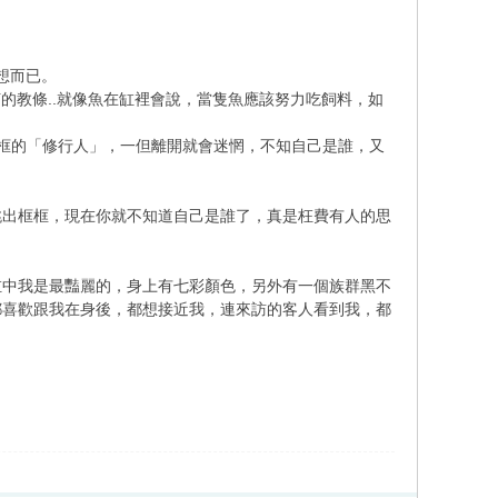
想而已。
的教條..就像魚在缸裡會說，當隻魚應該努力吃飼料，如
框框的「修行人」，一但離開就會迷惘，不知自己是誰，又
跳出框框，現在你就不知道自己是誰了，真是枉費有人的思
缸中我是最豔麗的，身上有七彩顏色，另外有一個族群黑不
都喜歡跟我在身後，都想接近我，連來訪的客人看到我，都