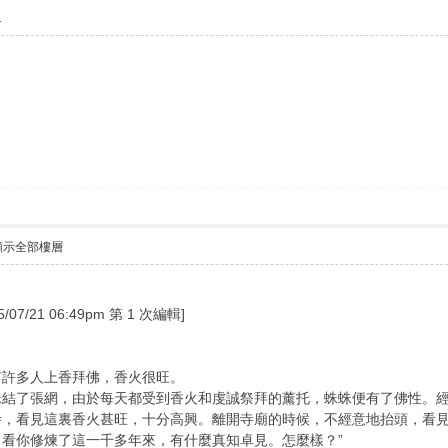
1
顯示全部樓層
07/21 06:49pm 第 1 次編輯]
有許多人上香拜佛，香火很旺。
蛛結了張網，由於每天都受到香火和虔誠祭拜的薰托，蛛蛛便有了佛性。
寺，看見這裏香火甚旺，十分高興。離開寺廟的時候，不經意地抬頭，看見
看你修煉了這一千多年來，有什麼真知卓見。怎麼樣？”