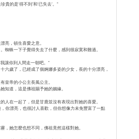
的是‘得不到’和‘已失去’。”
很漂亮，頓生喜愛之意。
了。蜘蛛一下子覺得失去了什麼，感到很寂寞和難過。
，我讓你到人間走一朝吧。”
了十六歲了，已經成了個婀娜多姿的少女，長的十分漂亮，
還有皇帝的小公主長風公主。
為她知道，這是佛祖賜予她的姻緣。
歡的人在一起了，但是甘鹿並沒有表現出對她的喜愛。
娘，你漂亮，也很討人喜歡，但你想像力未免豐富了一點
？
霹靂，她怎麼也想不同，佛祖竟然這樣對她。