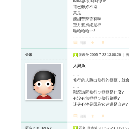
時時思考,時時修正
道已離妳不遠
真是
酸甜苦辣皆有味
望月聽風總是禪
哇哈哈哈~~!
回覆
金帝
發表於 2005-7-22 13:08:26
|
人與魚
.....
修行的人跳出修行的框框，就會
.....
那麼請問修行ㄉ框框是什麼?
有沒有無框框ㄉ修行路呢?
迷失心性是因為它迷還是自迷?
回覆
匿名
218.169.6.x
匿名
發表於 2005-7-23 00:21:2