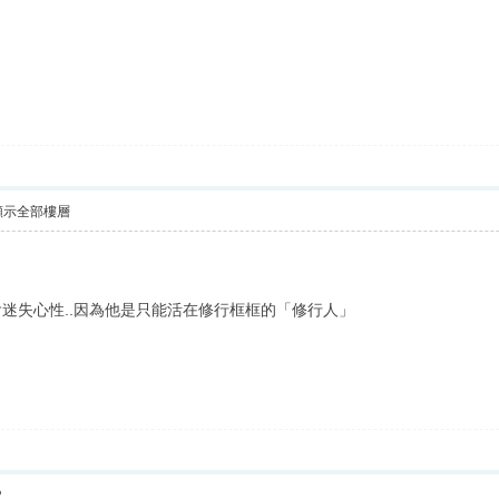
顯示全部樓層
迷失心性..因為他是只能活在修行框框的「修行人」
2