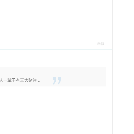
舉報
輩子有三大賭注 ...