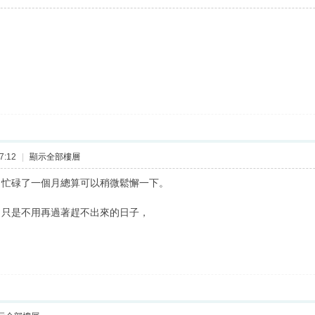
7:12
|
顯示全部樓層
，忙碌了一個月總算可以稍微鬆懈一下。
，只是不用再過著趕不出來的日子，