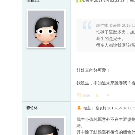
nirmala
發表於 2013-1-4 03:33:13
|
顯
靜竹林 發表於 2012-12-
忙碌了這麼多天，加
我生的是兒子。
很多人都說我應該很高
娃娃真的好可愛！
我沒生，不知道未來誰養我？
回覆
靜竹林
樓主
|
發表於 2013-1-9 18:08:
我生小孩純屬意外不在生涯規
賭。
其中除了結婚還有後悔的機會