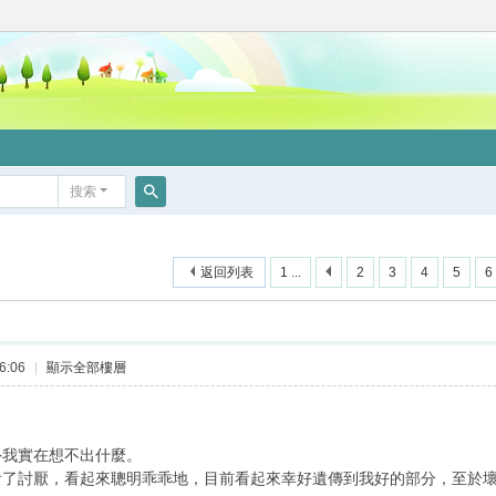
搜索
搜
索
返回列表
1 ...
2
3
4
5
6
6:06
|
顯示全部樓層
外我實在想不出什麼。
看了討厭，看起來聰明乖乖地，目前看起來幸好遺傳到我好的部分，至於