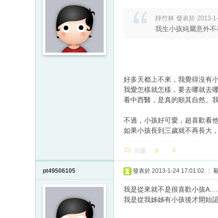
靜竹林 發表於 2013-1-9
我生小孩純屬意外不
好多天都上不來，我覺得沒有小
我愛怎樣就怎樣，要去哪就去
看中西醫，是真的順其自然。
不過，小孩好可愛，超喜歡看
如果小孩長到三歲就不再長大，
回覆
pt49506105
發表於 2013-1-24 17:01:02
|
我是從來就不是很喜歡小孩A.......
我是從我姊姊有小孩後才開始認真看待"