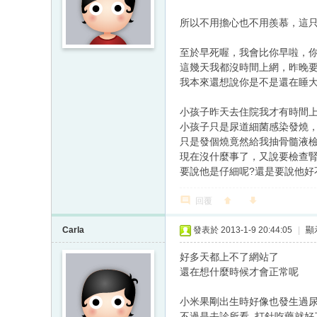
所以不用擔心也不用羨慕，這
至於早死喔，我會比你早啦，
這幾天我都沒時間上網，昨晚
我本來還想說你是不是還在睡
小孩子昨天去住院我才有時間上
小孩子只是尿道細菌感染發燒
只是發個燒竟然給我抽骨髓液
現在沒什麼事了，又說要檢查腎臟有沒受到細菌
要說他是仔細呢?還是要說他好
回覆
Carla
發表於 2013-1-9 20:44:05
|
顯
好多天都上不了網站了
還在想什麼時候才會正常呢
小米果剛出生時好像也發生過
不過是去診所看 打針吃藥就好