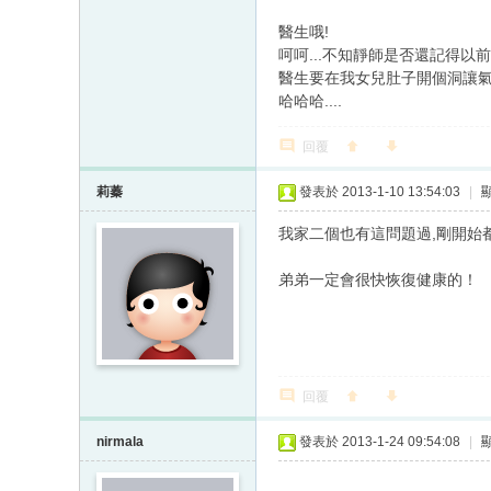
醫生哦!
呵呵...不知靜師是否還記得以
醫生要在我女兒肚子開個洞讓
哈哈哈....
回覆
莉蓁
發表於 2013-1-10 13:54:03
|
我家二個也有這問題過,剛開始
弟弟一定會很快恢復健康的！
回覆
nirmala
發表於 2013-1-24 09:54:08
|