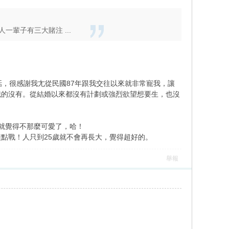
輩子有三大賭注 ...
話，很感謝我尢從民國87年跟我交往以來就非常寵我，讓
識的沒有。從結婚以來都沒有計劃或強烈欲望想要生，也沒
就覺得不那麼可愛了，哈！
點戰！人只到25歲就不會再長大，覺得超好的。
舉報