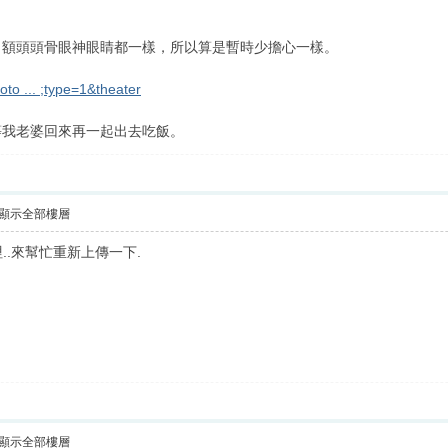
跟我很像，額頭頭骨眼神眼睛都一樣，所以算是
to ... ;type=1&theater
等我老婆回來再一起出去吃飯。
顯示全部樓層
哩..來幫忙重新上傳一下.
顯示全部樓層