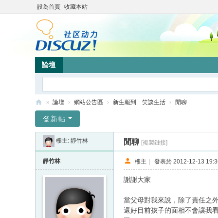
設為首頁
收藏本站
論壇
»
論壇
›
網站公告區
›
新生報到 笑談生活
›
閒聊
靜
發新帖
竹
樓主:
靜竹林
閒聊
[複製鏈接]
林
心
靜竹林
樓主
|
發表於 2012-12-13 19:3
靈
謝謝大家
網
當父母對我來說，除了責任之
站
還好目前孩子的面相不會讓我