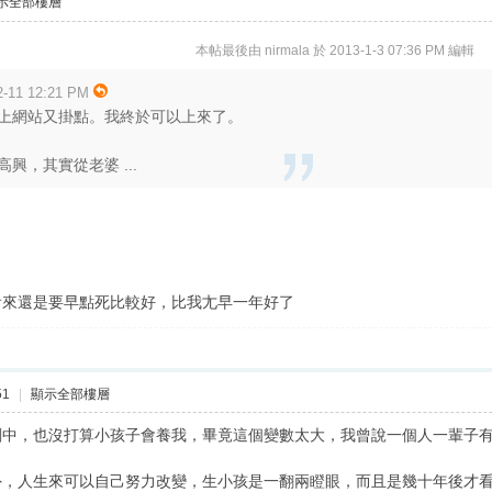
示全部樓層
本帖最後由 nirmala 於 2013-1-3 07:36 PM 編輯
11 12:21 PM
上網站又掛點。我終於可以上來了。
興，其實從老婆 ...
看來還是要早點死比較好，比我尢早一年好了
51
|
顯示全部樓層
劃中，也沒打算小孩子會養我，畢竟這個變數太大，我曾說一個人一輩子
外，人生來可以自己努力改變，生小孩是一翻兩瞪眼，而且是幾十年後才