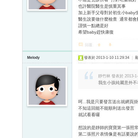
也許醫院醫生是慎重其事
加上新手父母對於初生小baby
醫生說要做什麼檢查 通常都會
謹慎一點總是好
希望baby趕快康復
回覆
Melody
發表於 2013-1-10 11:29:34
|
靜竹林 發表於 2013-1-9
我生小孩純屬意外不
呵...我是只要發言送出就網頁
不知這回能不能順利送出發言
就試看看囉
想說的是靜師的寶寶第一張照
第二張照片表情像是有話要說