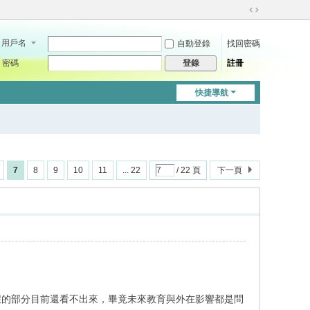
切
換
用戶名
自動登錄
找回密碼
到
寬
密碼
註冊
登錄
版
快捷導航
7
8
9
10
11
... 22
/ 22 頁
下一頁
壞的部分目前還看不出來，畢竟未來教育與外在影響都是問