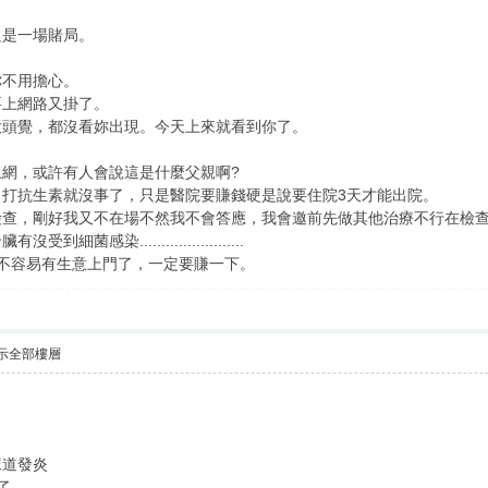
只是一場賭局。
你不用擔心。
要上網路又掛了。
大頭覺，都沒看妳出現。今天上來就看到你了。
網，或許有人會說這是什麼父親啊?
，打抗生素就沒事了，只是醫院要賺錢硬是說要住院3天才能出院。
檢查，剛好我又不在場不然我不會答應，我會邀前先做其他治療不行在檢
感染........................
不容易有生意上門了，一定要賺一下。
示全部樓層
尿道發炎
了