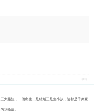
舉報
有三大賭注，一個出生二是結婚三是生小孩，這都是千萬豪
看的到輸贏。