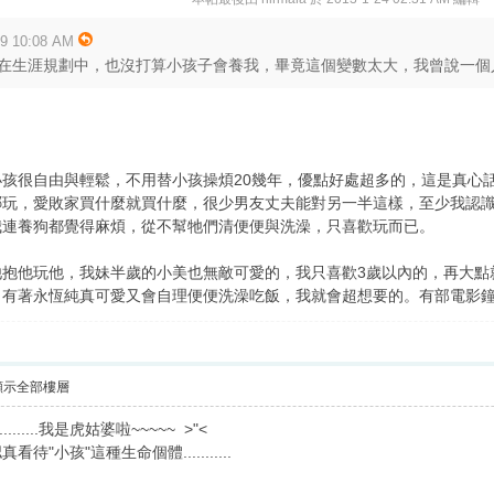
 10:08 AM
在生涯規劃中，也沒打算小孩子會養我，畢竟這個變數太大，我曾說一個人一
孩很自由與輕鬆，不用替小孩操煩20幾年，優點好處超多的，這是真心
哪玩，愛敗家買什麼就買什麼，很少男友丈夫能對另一半這樣，至少我認
我連養狗都覺得麻煩，從不幫牠們清便便與洗澡，只喜歡玩而已。
他抱他玩他，我妹半歲的小美也無敵可愛的，我只喜歡3歲以內的，再大點
有著永恆純真可愛又會自理便便洗澡吃飯，我就會超想要的。有部電影鐘
顯示全部樓層
......我是虎姑婆啦~~~~~ >"<
小孩"這種生命個體...........