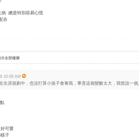
生病 總是特別容易心慌
配合
顯示全部樓層
 10:08 AM
在生涯規劃中，也沒打算小孩子會養我，畢竟這個變數太大，我曾說一個人一
掛點
常好可愛
的樣子