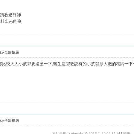
前請教過靜師
氣排出來的事
顯示全部樓層
都比較大人小孩都要適應一下,醫生是都教說有的小孩就尿大泡的稍悶一
顯示全部樓層
本帖最後由 nirmala 於 2013-1-24 02:31 AM 編輯