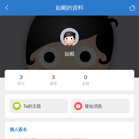
如颶的資料
如颶
3
3
0
積分
威望
金錢
Ta的主題
發短消息
個人簽名