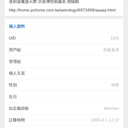
道劍蕩魔揚天際 宗派傳世顯威名 開陽觀
http://home.pchome.com.tw/astrology/6973458/aaaaa.html
個人資料
UID
1165
用戶組
高級會員
管理組
個人主頁
http://home.pchome.com.tw/astrology/6973458/aaaaa.html
性別
保密
生日
-
自定義頭銜
Member
註冊時間
2005-6-1 12:37